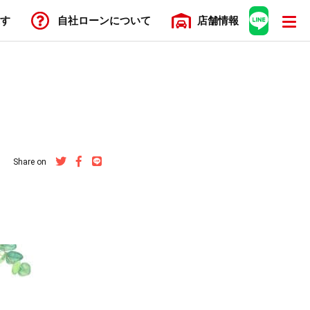
す
自社ローン
について
店舗
情報
Share on