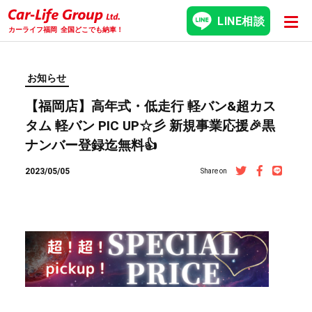
LINE相談
カーライフ福岡
全国どこでも納車！
お知らせ
【福岡店】高年式・低走行 軽バン&超カス
タム 軽バン PIC UP☆彡 新規事業応援🎉黒
ナンバー登録迄無料👍
2023/05/05
Share on