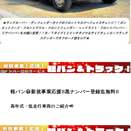
軽バン😃新規事業応援❕❕黒ナンバー登録迄無料❕❕
高年式・低走行車両のご紹介📢