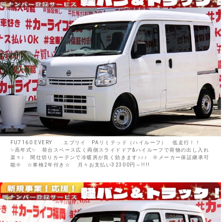
FU7160 EVERY エブリイ PAリミテッド（ハイルーフ） 低走行！！
✨高年式✨ 荷台スペース広く両側スライドドア&ハイルーフで荷物の出し入れ
楽々♪ 間仕切りカーテンで冷暖房が良く効きます♪♪♪ 🌞メーカー保証継承可
能🌞 ☆車検2年付き☆ 月々お支払い32300円～!!!!