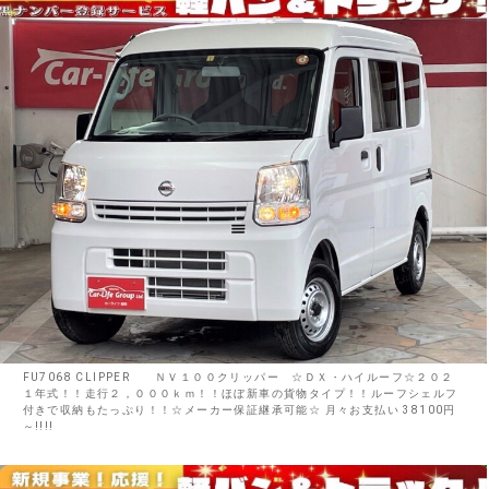
FU7068 CLIPPER ＮＶ１００クリッパー ☆ＤＸ・ハイルーフ☆２０２
１年式！！走行２，０００ｋｍ！！ほぼ新車の貨物タイプ！！ルーフシェルフ
付きで収納もたっぷり！！☆メーカー保証継承可能☆ 月々お支払い 38100円
～!!!!