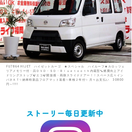
FU7864 HIJET ハイゼットカーゴ ★スペシャル ハイルーフ★カロッツェ
リアメモリー付・📀ＤＶＤ・ＳＤ・Ｂｌｕｅｔｏｏｔｈ内蔵型📞燃費向上アイ
ドリングストップ🍃エコ🍃開放感・両側スライドドアー！！スペース広々イン
パネＡＴ✨納車時新品フロアマット装着✨車検２年付✨ 月々お支払い 30800
円～!!!!