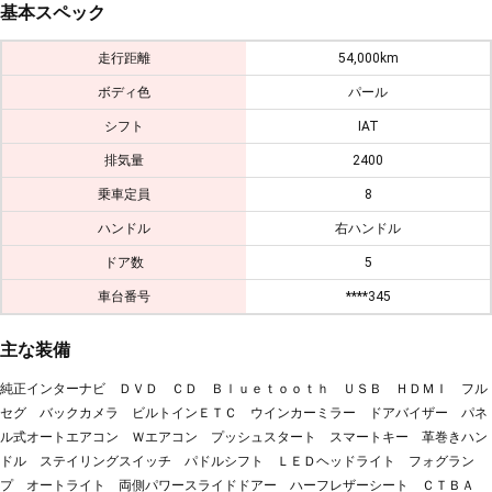
基本スペック
走行距離
54,000km
ボディ色
パール
シフト
IAT
排気量
2400
乗車定員
8
ハンドル
右ハンドル
ドア数
5
車台番号
****345
主な装備
純正インターナビ ＤＶＤ ＣＤ Ｂｌｕｅｔｏｏｔｈ ＵＳＢ ＨＤＭＩ フル
セグ バックカメラ ビルトインＥＴＣ ウインカーミラー ドアバイザー パネ
ル式オートエアコン Ｗエアコン プッシュスタート スマートキー 革巻きハン
ドル ステイリングスイッチ パドルシフト ＬＥＤヘッドライト フォグラン
プ オートライト 両側パワースライドドアー ハーフレザーシート ＣＴＢＡ