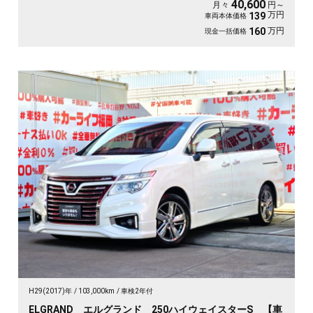
40,600
月々
円～
万円
139
車両本体価格
万円
160
現金一括価格
H29(2017)年
103,000km
車検2年付
ELGRAND エルグランド 250ハイウェイスターS 【車