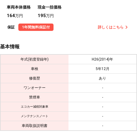
車両本体価格
現金一括価格
164
195
万円
万円
保証
1年間無料保証付
詳しくはこちら
基本情報
年式(初度登録年)
H26(2014)年
車検
5年12月
修復歴
あり
ワンオーナー
-
禁煙車
-
-
エコカー減税対象車
-
メンテナンスノート
車両取扱説明書
-