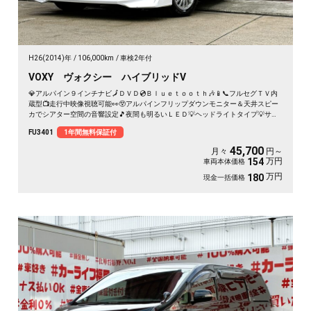
H26(2014)年
106,000km
車検2年付
VOXY ヴォクシー ハイブリッドV
💎アルパイン９インチナビ🗾ＤＶＤ💿Ｂｌｕｅｔｏｏｔｈ🎶📱📞フルセグＴＶ内
蔵型📺走行中映像視聴可能👀😲アルパインフリップダウンモニター＆天井スピー
カでシアター空間の音響設定🎵夜間も明るいＬＥＤ💡ヘッドライトタイプ💡サイ
ドシェードでＵＶ・プライバシーカット😎使い勝手の良い７人乗キャプテンシー
FU3401
1年間無料保証付
ト・楽々ウォークスルー✨ワイヤレススマホ充電器付📱ドライブレコーダー付き
で安心録画📹💎トヨタの人気８０型ヴォクシー・ハイブリッドミニバン👀驚異の
45,700
月々
円～
カタログ燃費🍃ＪＣ０８モード２３．８ｋｍ／Ｌ💎🌈車検２年付🚗
万円
154
車両本体価格
万円
180
現金一括価格