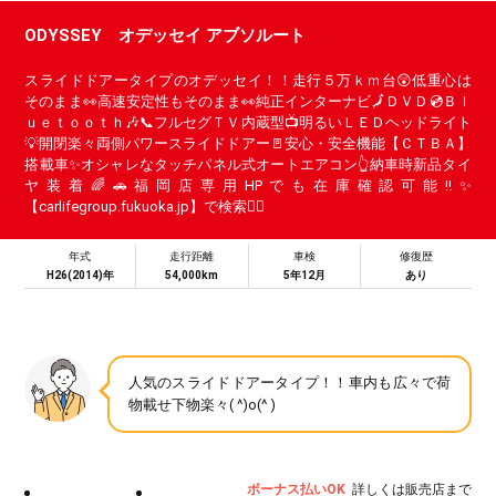
ODYSSEY オデッセイ アブソルート
スライドドアータイプのオデッセイ！！走行５万ｋｍ台😲低重心は
そのまま👀高速安定性もそのまま👀純正インターナビ🗾ＤＶＤ💿Ｂｌ
ｕｅｔｏｏｔｈ🎶📞フルセグＴＶ内蔵型📺明るいＬＥＤヘッドライト
💡開閉楽々両側パワースライドドアー🚪安心・安全機能【ＣＴＢＡ】
搭載車✨オシャレなタッチパネル式オートエアコン👆納車時新品タイ
ヤ装着🌈🚗福岡店専用HPでも在庫確認可能‼✨
【carlifegroup.fukuoka.jp】で検索🕵️‍♂️
年式
走行距離
車検
修復歴
H26(2014)年
54,000km
5年12月
あり
人気のスライドドアータイプ！！車内も広々で荷
物載せ下物楽々( ^)o(^ )
ボーナス払いOK
詳しくは販売店まで