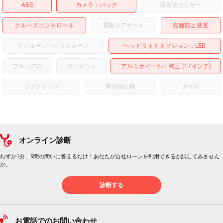
ABS
カメラ
バック
障害物センサー
クルーズコントロール
電動リアゲート
盗難防止装置
サンルーフ・ガラスルーフ
ヘッドライトオプション
LED
フルエアロ
ローダウン
アルミホイール
：純正 (17インチ)
リフトアップ
寒冷地仕様
ターボ
オンライン診断
わずか1分、9問の問いに答えるだけ！あなたが自社ローンを利用できるか試してみません
か。
診断する
お電話でのお問い合わせ