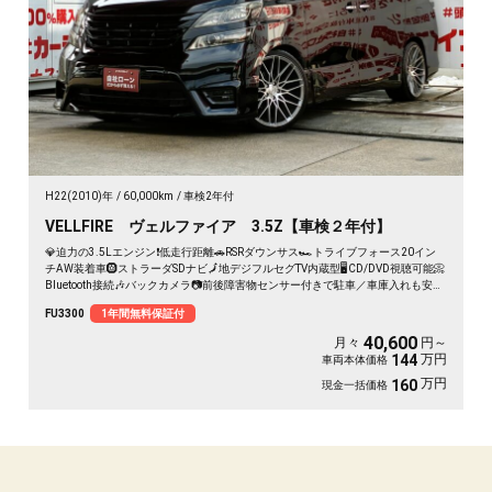
H22(2010)年
60,000km
車検2年付
VELLFIRE ヴェルファイア 3.5Z【車検２年付】
💎迫力の3.5Lエンジン❗低走行距離🚗RSRダウンサス🏎️トライブフォース20イン
チAW装着車🛞ストラーダSDナビ🗾地デジフルセグTV内蔵型🖥️CD/DVD視聴可能📀
Bluetooth接続🎶バックカメラ📷前後障害物センサー付きで駐車／車庫入れも安心
👌両側パワースライドドアで乗り降りラクチン👍車検２年付🚗
FU3300
1年間無料保証付
40,600
月々
円～
万円
144
車両本体価格
万円
160
現金一括価格