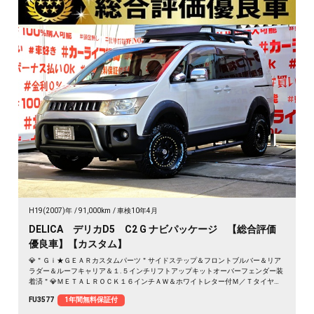
H19(2007)年
91,000km
車検10年4月
DELICA デリカD5 C2 G ナビパッケージ 【総合評価
優良車】【カスタム】
💎＂Ｇｉ★ＧＥＡＲカスタムパーツ＂サイドステップ＆フロントブルバー＆リア
ラダー＆ルーフキャリア＆１.５インチリフトアップキットオーバーフェンダー装
着済＂💎ＭＥＴＡＬＲＯＣＫ１６インチＡＷ＆ホワイトレター付Ｍ／Ｔタイヤ装
着済💎ブラウン系レザー調シートカバー付💎両側スライドドア＆左側パワースラ
FU3577
1年間無料保証付
イドドアで乗り降り楽々快適🚪高速走行はクルーズコントロールで楽々運転🏁純
正ＨＤＤナビ🗾ＤＶＤ💿地デジフルセグＴＶ📺走行中映像視聴可能👀