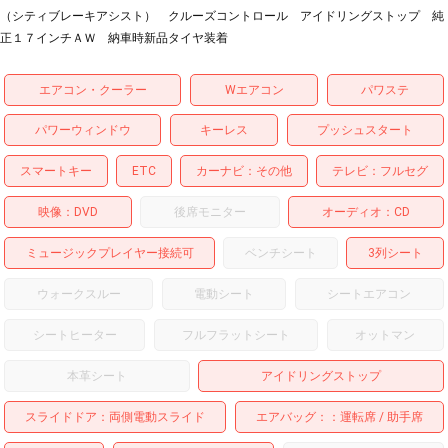
（シティブレーキアシスト） クルーズコントロール アイドリングストップ 純
正１７インチＡＷ 納車時新品タイヤ装着
エアコン・クーラー
Wエアコン
パワステ
パワーウィンドウ
キーレス
プッシュスタート
スマートキー
ETC
カーナビ
その他
テレビ
フルセグ
映像
DVD
後席モニター
オーディオ
CD
ミュージックプレイヤー接続可
ベンチシート
3列シート
ウォークスルー
電動シート
シートエアコン
シートヒーター
フルフラットシート
オットマン
本革シート
アイドリングストップ
スライドドア
両側電動スライド
エアバッグ：
運転席
助手席