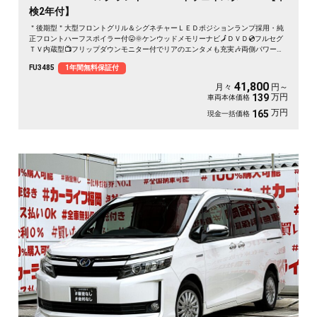
検2年付】
＂後期型＂大型フロントグリル＆シグネチャーＬＥＤポジションランプ採用・純
正フロントハーフスポイラー付😛🌞ケンウッドメモリーナビ🗾ＤＶＤ💿フルセグ
ＴＶ内蔵型📺フリップダウンモニター付でリアのエンタメも充実🎶両側パワース
ライドドア🌞サイドサンシェード付きでＵＶ😎プライバシーもＯＫ✨７人乗りキ
FU3485
1年間無料保証付
ャプテンシートタイプ・オットマン付💎ハーフレザーシート💺で更に高級感を演
出💺車庫入れもバックカメラで簡単駐車🔧🌈ドライブレコーダー付きで安心録画
41,800
月々
円～
ＯＫ🎥🌈納車時新品タイヤ装着🚗
万円
139
車両本体価格
万円
165
現金一括価格