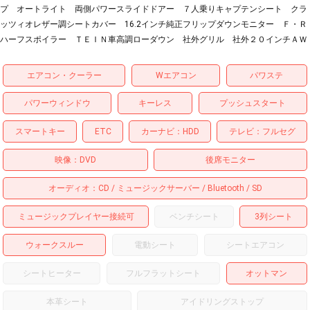
プ オートライト 両側パワースライドドアー ７人乗りキャプテンシート クラ
ッツィオレザー調シートカバー 16.2インチ純正フリップダウンモニター Ｆ・Ｒ
ハーフスポイラー ＴＥＩＮ車高調ローダウン 社外グリル 社外２０インチＡＷ
エアコン・クーラー
Wエアコン
パワステ
パワーウィンドウ
キーレス
プッシュスタート
スマートキー
ETC
カーナビ
HDD
テレビ
フルセグ
映像
DVD
後席モニター
オーディオ
CD
ミュージックサーバー
Bluetooth
SD
ミュージックプレイヤー接続可
ベンチシート
3列シート
ウォークスルー
電動シート
シートエアコン
シートヒーター
フルフラットシート
オットマン
本革シート
アイドリングストップ