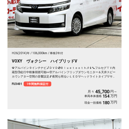
H26(2014)年
106,000km
車検2年付
VOXY ヴォクシー ハイブリッドV
💎アルパイン９インチナビ🗾ＤＶＤ💿Ｂｌｕｅｔｏｏｔｈ🎶📱📞フルセグＴＶ内
蔵型📺走行中映像視聴可能👀😲アルパインフリップダウンモニター＆天井スピー
カでシアター空間の音響設定🎵夜間も明るいＬＥＤ💡ヘッドライトタイプ💡サイ
ドシェードでＵＶ・プライバシーカット😎使い勝手の良い７人乗キャプテンシー
FU3401
1年間無料保証付
ト・楽々ウォークスルー✨ワイヤレススマホ充電器付📱ドライブレコーダー付き
で安心録画📹💎トヨタの人気８０型ヴォクシー・ハイブリッドミニバン👀驚異の
45,700
月々
円～
カタログ燃費🍃ＪＣ０８モード２３．８ｋｍ／Ｌ💎🌈車検２年付🚗
万円
154
車両本体価格
万円
180
現金一括価格