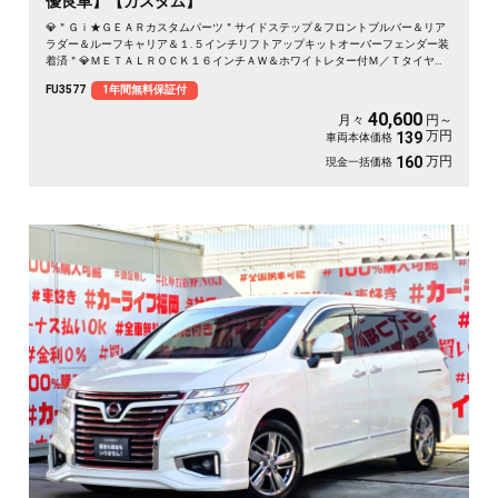
優良車】【カスタム】
💎＂Ｇｉ★ＧＥＡＲカスタムパーツ＂サイドステップ＆フロントブルバー＆リア
ラダー＆ルーフキャリア＆１.５インチリフトアップキットオーバーフェンダー装
着済＂💎ＭＥＴＡＬＲＯＣＫ１６インチＡＷ＆ホワイトレター付Ｍ／Ｔタイヤ装
着済💎ブラウン系レザー調シートカバー付💎両側スライドドア＆左側パワースラ
FU3577
1年間無料保証付
イドドアで乗り降り楽々快適🚪高速走行はクルーズコントロールで楽々運転🏁純
正ＨＤＤナビ🗾ＤＶＤ💿地デジフルセグＴＶ📺走行中映像視聴可能👀
40,600
月々
円～
万円
139
車両本体価格
万円
160
現金一括価格