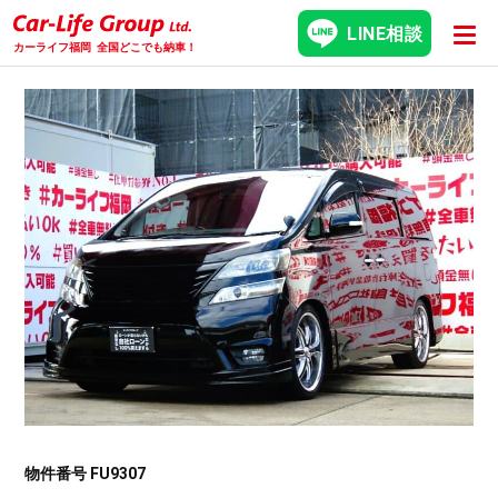
LINE相談
カーライフ福岡
全国どこでも納車！
物件番号 FU9307