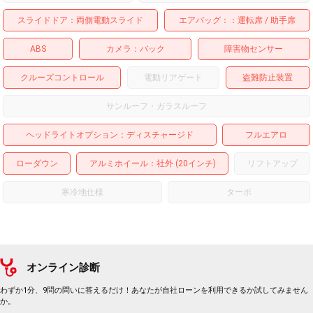
スライドドア
両側電動スライド
エアバッグ：
運転席
助手席
ABS
カメラ
バック
障害物センサー
クルーズコントロール
電動リアゲート
盗難防止装置
サンルーフ・ガラスルーフ
ヘッドライトオプション
ディスチャージド
フルエアロ
ローダウン
アルミホイール
：社外 (20インチ)
リフトアップ
寒冷地仕様
ターボ
オンライン診断
わずか1分、9問の問いに答えるだけ！あなたが自社ローンを利用できるか試してみません
か。