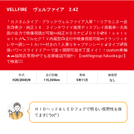
VELLFIRE ヴェルファイア 2.4Z
＂カスタムタイプ・ブラックヴェルファイア入庫＂✨リアモニター必
見📺希少・純正１６．２インチワイド後席ディスプレイ搭載車✨大画
面の迫力で映像視聴が可能👀純正ＨＤＤナビ🗾ＤＶＤ💿Ｂｌｕｅｔｏ
ｏｔｈ🎶📞フルセグＴＶ内蔵型📺走行中映像視聴可能👀クラッツィオ
レザー調シートカバー付きの７人乗りキャプテンシート💺タイプ🌈両
側パワースライドドアーで楽々開閉可能🚪丁度イイ！！custom車輛
🔥🚗福岡店専用HPでも在庫確認可能‼✨ 【carlifegroup.fukuoka.jp/】
で検索🕵️‍♂️
年式
走行距離
車検
修復歴
H20(2008)年
115,000km
5年11月
なし
ＨＩＤヘッド＆ＬＥＤフォグで明るい視野性を保
てます( ^)o(^ )