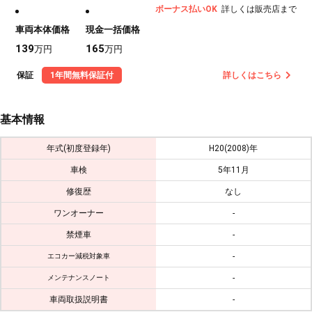
ボーナス払いOK
詳しくは販売店まで
車両本体価格
現金一括価格
139
165
万円
万円
保証
1年間無料保証付
詳しくはこちら
基本情報
年式(初度登録年)
H20(2008)年
車検
5年11月
修復歴
なし
ワンオーナー
-
禁煙車
-
-
エコカー減税対象車
-
メンテナンスノート
車両取扱説明書
-