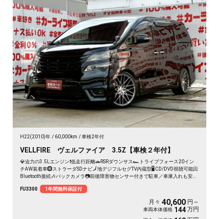
H22(2010)年
60,000km
車検2年付
VELLFIRE ヴェルファイア 3.5Z【車検２年付】
💎迫力の3.5Lエンジン❗低走行距離🚗RSRダウンサス🏎️トライブフォース20イン
チAW装着車🛞ストラーダSDナビ🗾地デジフルセグTV内蔵型🖥️CD/DVD視聴可能📀
Bluetooth接続🎶バックカメラ📷前後障害物センサー付きで駐車／車庫入れも安心
👌両側パワースライドドアで乗り降りラクチン👍車検２年付🚗
FU3300
1年間無料保証付
40,600
月々
円～
万円
144
車両本体価格