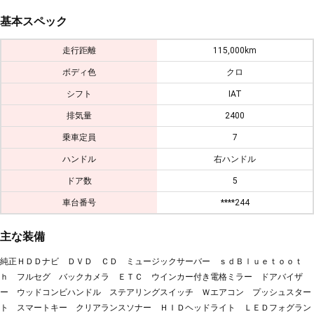
基本スペック
走行距離
115,000km
ボディ色
クロ
シフト
IAT
排気量
2400
乗車定員
7
ハンドル
右ハンドル
ドア数
5
車台番号
****244
主な装備
純正ＨＤＤナビ ＤＶＤ ＣＤ ミュージックサーバー ｓｄＢｌｕｅｔｏｏｔ
ｈ フルセグ バックカメラ ＥＴＣ ウインカー付き電格ミラー ドアバイザ
ー ウッドコンビハンドル ステアリングスイッチ Ｗエアコン プッシュスター
ト スマートキー クリアランスソナー ＨＩＤヘッドライト ＬＥＤフォグラン