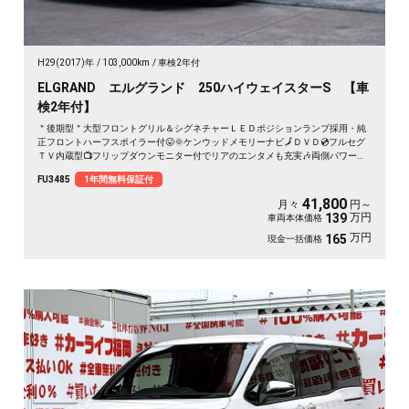
H29(2017)年
103,000km
車検2年付
ELGRAND エルグランド 250ハイウェイスターS 【車
検2年付】
＂後期型＂大型フロントグリル＆シグネチャーＬＥＤポジションランプ採用・純
正フロントハーフスポイラー付😛🌞ケンウッドメモリーナビ🗾ＤＶＤ💿フルセグ
ＴＶ内蔵型📺フリップダウンモニター付でリアのエンタメも充実🎶両側パワース
ライドドア🌞サイドサンシェード付きでＵＶ😎プライバシーもＯＫ✨７人乗りキ
FU3485
1年間無料保証付
ャプテンシートタイプ・オットマン付💎ハーフレザーシート💺で更に高級感を演
出💺車庫入れもバックカメラで簡単駐車🔧🌈ドライブレコーダー付きで安心録画
41,800
月々
円～
ＯＫ🎥🌈納車時新品タイヤ装着🚗
万円
139
車両本体価格
万円
165
現金一括価格