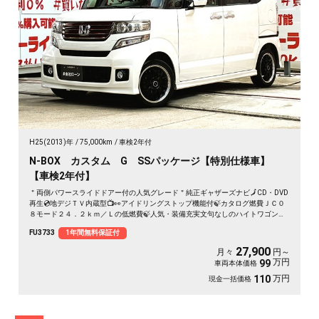
H25(2013)年
75,000km
車検2年付
N-BOX カスタム G SSパッケージ【特別仕様車】
【車検2年付】
＂両側パワースライドドアー付の人気グレード＂純正ギャザーズナビ🗾CD・DVD
再生💿地デジＴＶ内蔵型📺👀アイドリングストップ機能付🍃カタログ燃費ＪＣ０
８モード２４．２ｋｍ／Ｌの低燃費🍃人気・装備充実文句なしのハイトワゴン🚗
HIDヘッドライトで夜間の視界確保✨ヴァーテック・ワン15インチAW装着🌈🚗
FU3733
1年間無料保証付
27,900
月々
円～
万円
99
車両本体価格
万円
110
現金一括価格