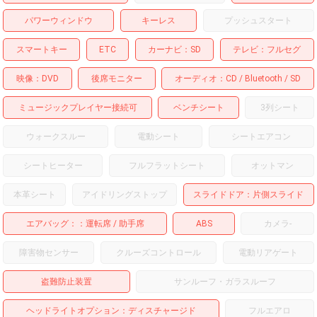
パワーウィンドウ
キーレス
プッシュスタート
スマートキー
ETC
カーナビ
SD
テレビ
フルセグ
映像
DVD
後席モニター
オーディオ
CD
Bluetooth
SD
ミュージックプレイヤー接続可
ベンチシート
3列シート
ウォークスルー
電動シート
シートエアコン
シートヒーター
フルフラットシート
オットマン
本革シート
アイドリングストップ
スライドドア
片側スライド
エアバッグ：
運転席
助手席
ABS
カメラ
-
障害物センサー
クルーズコントロール
電動リアゲート
盗難防止装置
サンルーフ・ガラスルーフ
ヘッドライトオプション
ディスチャージド
フルエアロ