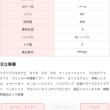
ボディ色
パール
シフト
IAT
排気量
660
乗車定員
4
ハンドル
右ハンドル
ドア数
5
車台番号
****367
主な装備
イクリプスＳＤナビ ＤＶＤ ＣＤ ＳＤ ｂｌｕｅｔｏｏｔｈ フルセグＴＶ
ＥＴＣ ウインカー付電格ミラー ドアバイザー オートエアコン 革巻ハンド
ル スマートキー ＨＩＤヘッドライト フォグランプ 左側パワースライドドア
ー ベンチシート アルパイン９インチリアモニター 純正１４インチＡＷ 納車
時新品タイヤ装着
エアコン・クーラー
Wエアコン
パワステ