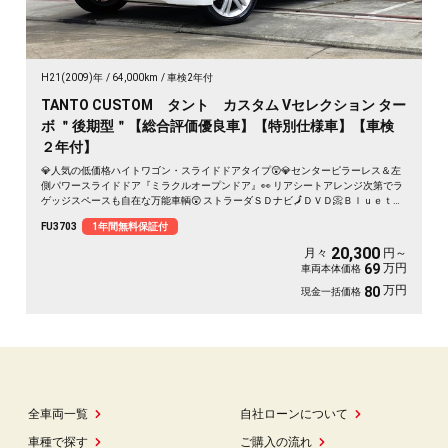
H21(2009)年
64,000km
車検2年付
TANTO CUSTOM タント カスタム Vセレクション ター
ボ ＂後期型＂【総合評価優良車】【特別仕様車】【車検
２年付】
💎人気の低価格ハイトワゴン・スライドドアタイプ😲💎センターピラーレス＆左
側パワースライドドア『ミラクルオープンドア』👀 リアシートアレンジ次第でラ
ゲッジスペースも自在な万能車輌😲 ストラーダＳＤナビ🗾ＤＶＤ📀Ｂｌｕｅｔｏ
ｏｔｈ🎶📱📞フルセグＴＶ内蔵型📺走行中映像視聴可能👀夜間走行も視界良好な
FU3703
1年間無料保証付
ＨＩＤヘッドライト&フォグランプ🌈純正オプション・リアオーバーヘッドコンソ
ール付🔥大型収納スペース確保✨月々２０，３００円～ＯＫ😲 納車時新品タイヤ
20,300
月々
円～
装着
万円
69
車両本体価格
万円
80
現金一括価格
全車両一覧
自社ローンについて
車種で探す
ご購入の流れ