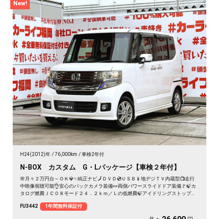
New!
H24(2012)年
76,000km
車検2年付
N-BOX カスタム G・Lパッケージ【車検２年付】
🌸月々２万円台～ＯＫ💎✨純正ナビ🗾ＤＶＤ💿ＵＳＢ📱地デジＴＶ内蔵型📺走行
中映像視聴可能👌安心のバックカメラ装備👀両側パワースライドドア装備🚩🍃カ
タログ燃費ＪＣ０８モード２４．２ｋｍ／Ｌの低燃費🍃アイドリングストップ付
でエコ🍃🚗
FU3442
1年間無料保証付