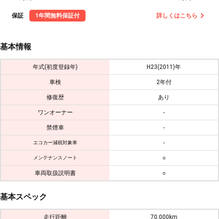
保証
1年間無料保証付
詳しくはこちら
基本情報
年式(初度登録年)
H23(2011)年
車検
2年付
修復歴
あり
ワンオーナー
-
禁煙車
-
-
エコカー減税対象車
○
メンテナンスノート
車両取扱説明書
○
基本スペック
走行距離
70,000km