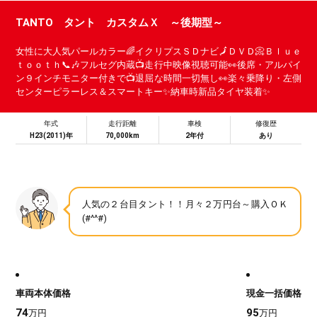
TANTO タント カスタムＸ ～後期型～
女性に大人気パールカラー🌈イクリプスＳＤナビ🗾ＤＶＤ📀Ｂｌｕｅ
ｔｏｏｔｈ📞🎶フルセグ内蔵📺走行中映像視聴可能👀後席・アルパイ
ン９インチモニター付きで📺退屈な時間一切無し👀楽々乗降り・左側
センターピラーレス＆スマートキー✨納車時新品タイヤ装着✨
年式
走行距離
車検
修復歴
H23(2011)年
70,000km
2年付
あり
人気の２台目タント！！月々２万円台～購入ＯＫ
(#^^#)
車両本体価格
現金一括価格
74
95
万円
万円