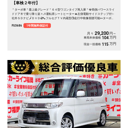
【車検２年付】
＂ターボ車＂最上級グレード＂６４型ワゴンタイプ再入庫＂💎両側パワースライ
ドドア🚪で乗り降り楽々🎶運転席シートヒーター🔥左側電動サイドステップ付✨
社外ＳＤナビ🗾ＤＶＤ💿📞フルセグＴＶ内蔵型📺走行中映像視聴可能👀ターボ車
で快速走行・カタログ燃費ＪＣ０８モード１４．４ｋｍ／Ｌ🍃ベンチシートタイ
FU3686
1年間無料保証付
プ💺月々２万円台～ＯＫ🚗
29,200
月々
円～
万円
104
車両本体価格
万円
115
現金一括価格