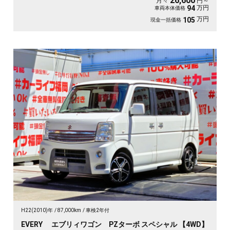
26,600
月々
円～
万円
94
車両本体価格
万円
105
現金一括価格
H22(2010)年
87,000km
車検2年付
EVERY エブリィワゴン PZターボ スペシャル 【4WD】