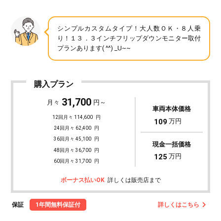
シンプルカスタムタイプ！大人数ＯＫ・８人乗
り！１３．３インチフリップダウンモニター取付
プランあります( ^^) _U~~
購入プラン
31,700
月々
円～
車両本体価格
12回月々 114,600
円
109
万円
24回月々 62,400
円
36回月々 45,100
円
現金一括価格
48回月々 36,700
円
125
万円
60回月々 31,700
円
ボーナス払いOK
詳しくは販売店まで
保証
1年間無料保証付
詳しくはこちら