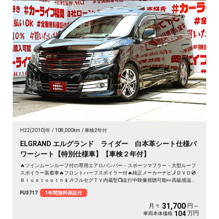
H22(2010)年
108,000km
車検2年付
ELGRAND エルグランド ライダー 白本革シート仕様パ
ワーシート【特別仕様車】【車検２年付】
🔥ツインムーンルーフ付の専用エアロバンパー・スポーツマフラー・大型ルーフ
スポイラー装着車🔥フロントハーフスポイラー付🔥純正メーカーナビ🗾ＤＶＤ💿
Ｂｌｕｅｔｏｏｔｈ📱🎶フルセグＴＶ内蔵型📺走行中映像視聴可能👀高級感溢れ
るインパネ内装・白本革パワーシート装備💺！！パワーゲート機能付で女性でも
FU3717
1年間無料保証付
開け閉め楽々✨７人乗りキャプテンシート・オットマン機能付💎リアプライベー
トシアターシステム/純正電動フリップダウンモニターで余裕のくつろぎ空間💎ア
31,700
月々
円～
ラウンドビューモニターで周囲の安全確認も一目稜線👀☕Ｈｏｔ＆ＣｏｏｌＢＯ
万円
104
車両本体価格
Ｘ装備🥤納車時新品タイヤ装着🌈