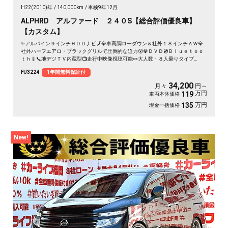
H22(2010)年
140,000km
車検9年12月
ALPHRD アルファード ２４０S【総合評価優良車】
【カスタム】
✨アルパイン９インチＨＤＤナビ🗾💎車高調ローダウン＆社外１８インチＡＷ💎
社外ハーフエアロ・ブラックグリルで圧倒的な迫力😲💎ＤＶＤ💿Ｂｌｕｅｔｏｏ
ｔｈ📱📞地デジＴＶ内蔵型📺走行中映像視聴可能👀大人数・８人乗りタイプ
👨‍👩‍👧‍👧🎶快適パワースライドドア装備🌈
FU3224
1年間無料保証付
34,200
月々
円～
万円
119
車両本体価格
万円
135
現金一括価格
New!