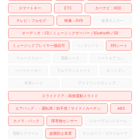
スマートキー
ETC
カーナビ
HDD
テレビ
フルセグ
映像
DVD
後席モニター
オーディオ
CD
ミュージックサーバー
Bluetooth
SD
ミュージックプレイヤー接続可
ベンチシート
3列シート
ウォークスルー
電動シート
シートエアコン
シートヒーター
フルフラットシート
オットマン
本革シート
アイドリングストップ
スライドドア
両側電動スライド
エアバッグ：
運転席
助手席
サイド
カーテン
ABS
カメラ
バック
障害物センサー
クルーズコントロール
電動リアゲート
盗難防止装置
サンルーフ・ガラスルーフ