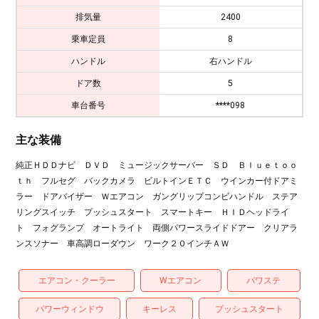
排気量
2400
乗車定員
8
ハンドル
右ハンドル
ドア数
5
車台番号
****098
主な装備
純正ＨＤＤナビ ＤＶＤ ミュージックサーバー ＳＤ Ｂｌｕｅｔｏｏ
ｔｈ フルセグ バックカメラ ビルトインＥＴＣ ウインカー付ドアミ
ラー ドアバイザー Ｗエアコン ガングリップコンビハンドル ステア
リングスイッチ プッシュスタート スマートキー ＨＩＤヘッドライ
ト フォグランプ オートライト 両側パワースライドドアー クリアラ
ンスソナー 車高調ローダウン ワーク２０インチＡＷ
エアコン・クーラー
Wエアコン
パワステ
パワーウィンドウ
キーレス
プッシュスタート