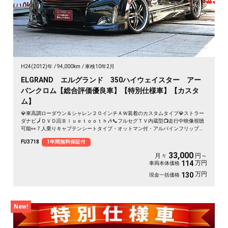
H24(2012)年
94,000km
車検10年2月
ELGRAND エルグランド 350ハイウェイスター アー
バンクロム【総合評価優良車】【特別仕様車】【カスタ
ム】
💎車高調ローダウン＆シャレン２０インチＡＷ装着のカスタムタイプ💎ストラー
ダナビ🗾ＤＶＤ📀Ｂｌｕｅｔｏｏｔｈ🎶📞フルセグＴＶ内蔵型📺走行中映像視聴
可能👀７人乗りキャプテンシートタイプ・オットマン付・アルパインフリップダ
ウンモニター搭載📣🚗リアサイドシェード付きでプライバシー＆ＵＶ対策ＯＫ🌞
FU3718
1年間無料保証付
両側パワースライドドア＆パワーバックドア付で大型ドアも楽々開閉🚪
33,000
月々
円～
万円
114
車両本体価格
万円
130
現金一括価格
New!