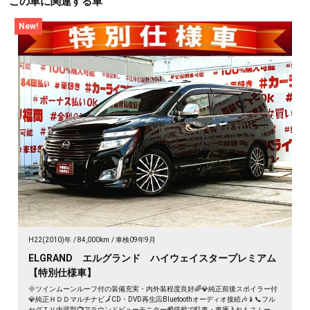
この車に関連する車
New!
H22(2010)年
84,000km
車検09年9月
ELGRAND エルグランド ハイウェイスタープレミアム
【特別仕様車】
🌞ツインムーンルーフ付の装備充実・内外装程度良好🌈💎純正前後スポイラー付
💎純正ＨＤＤマルチナビ🗾CD・DVD再生📀Bluetoothオーディオ接続🎶📱📞フル
セグＴＶ内蔵型📺アラウンドビューモニター📹搭載で駐車・車庫入れもスムーズ