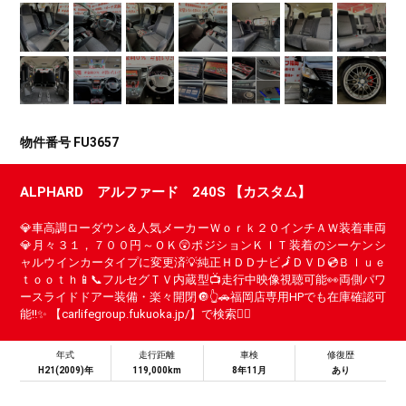
物件番号 FU3657
ALPHARD アルファード 240S 【カスタム】
💎車高調ローダウン＆人気メーカーＷｏｒｋ２０インチＡＷ装着車両
💎月々３１，７００円～ＯＫ😲ポジションＫＩＴ装着のシーケンシ
ャルウインカータイプに変更済💡純正ＨＤＤナビ🗾ＤＶＤ💿Ｂｌｕｅ
ｔｏｏｔｈ📱📞フルセグＴＶ内蔵型📺走行中映像視聴可能👀両側パワ
ースライドドアー装備・楽々開閉🔘👆🚗福岡店専用HPでも在庫確認可
能‼✨ 【carlifegroup.fukuoka.jp/】で検索🕵️‍♂️
年式
走行距離
車検
修復歴
H21(2009)年
119,000km
8年11月
あり