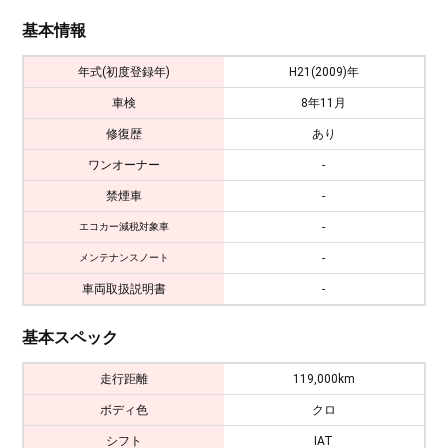
基本情報
年式(初度登録年)
H21(2009)年
車検
8年11月
修復歴
あり
ワンオーナー
-
禁煙車
-
-
エコカー減税対象車
-
メンテナンスノート
車両取扱説明書
-
基本スペック
走行距離
119,000km
ボディ色
クロ
シフト
IAT