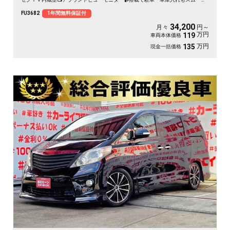
です😊前席メモリー付パワーシート・７人乗りキャプテンシート💺＆純正電動フ
FU3682
1年間無料保証付
リップダウンモニター搭載📺🚗両側パワースライドドアー・楽々ワンプッシュボ
タン開閉可能🔘🌈🚗
34,200
月々
円～
万円
119
車両本体価格
万円
135
現金一括価格