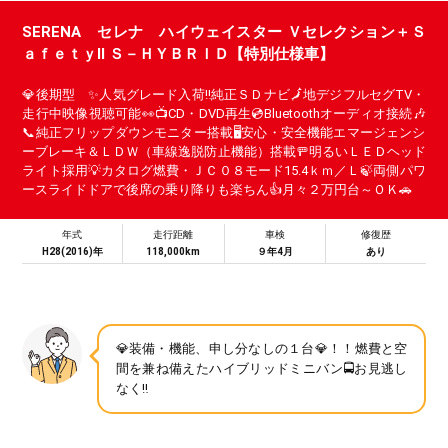
SERENA セレナ ハイウェイスター Ｖセレクション＋Ｓ
ａｆｅｔｙⅡ Ｓ－ＨＹＢＲＩＤ【特別仕様車】
💎後期型 ✨人気グレード入荷‼️純正ＳＤナビ🗾地デジフルセグTV・
走行中映像視聴可能👀📺CD・DVD再生💿Bluetoothオーディオ接続🎶
📞純正フリップダウンモニター搭載🖥️安心・安全機能エマージェンシ
ーブレーキ＆ＬＤＷ（車線逸脱防止機能）搭載🚥明るいＬＥＤヘッド
ライト採用💡カタログ燃費・ＪＣ０８モード15.4ｋｍ／Ｌ🍃両側パワ
ースライドドアで後席の乗り降りも楽ちん👍月々２万円台～ＯＫ🚗
年式
走行距離
車検
修復歴
H28(2016)年
118,000km
９年4月
あり
💎装備・機能、申し分なしの１台💎！！燃費と空
間を兼ね備えたハイブリッドミニバン🚍お見逃し
なく‼️