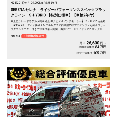
H26(2014)年
105,000km
車検2年付
SERENA セレナ ライダーパフォーマンススペックブラッ
クライン S-HYBRID 【特別仕様車】【車検2年付】
💎上位グレードモデル入荷💎純正SDナビ🗾８インチモニター🖥️CD・ＤＶＤ再生💿
Bluetoothオーディオ接続📱📞フルセグＴＶ内蔵型📺リアのエンタメも純正フリッ
プダウンモニター付きで快適📺楽々開閉・両側パワースライドドア🚪ロングスラ
イドのセンターシートでアレンジ性も多彩💺クルーズコントロール装備🌈納車時
FU3713
1年間無料保証付
新品タイヤ装着🛞🚗
26,600
月々
円～
万円
84
車両本体価格
万円
105
現金一括価格