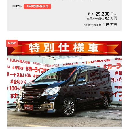
アー👨‍👧‍👦・７人乗りオットマン付きキャプテンシート💺・アルパインフリップ
FU3216
1年間無料保証付
ダウンモニター搭載📺⚡多数装備付きの人気ミニバン・月々２万円台～ＯＫ😲
29,200
月々
円～
万円
94
車両本体価格
万円
115
現金一括価格
New!