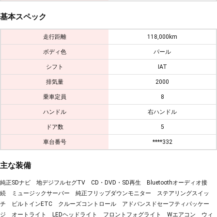
基本スペック
走行距離
118,000km
ボディ色
パール
シフト
IAT
排気量
2000
乗車定員
8
ハンドル
右ハンドル
ドア数
5
車台番号
****332
主な装備
純正SDナビ 地デジフルセグTV CD・DVD・SD再生 Bluetoothオーディオ接
続 ミュージックサーバー 純正フリップダウンモニター ステアリングスイッ
チ ビルトインETC クルーズコントロール アドバンスドセーフティパッケー
ジ オートライト LEDヘッドライト フロントフォグライト Wエアコン ウィ