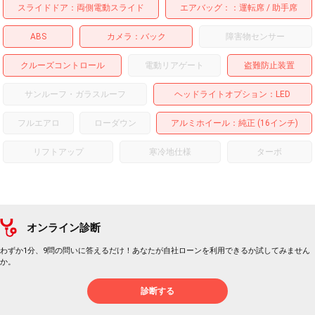
スライドドア
両側電動スライド
エアバッグ：
運転席
助手席
ABS
カメラ
バック
障害物センサー
クルーズコントロール
電動リアゲート
盗難防止装置
サンルーフ・ガラスルーフ
ヘッドライトオプション
LED
フルエアロ
ローダウン
アルミホイール
：純正 (16インチ)
リフトアップ
寒冷地仕様
ターボ
オンライン診断
わずか1分、9問の問いに答えるだけ！あなたが自社ローンを利用できるか試してみません
か。
診断する