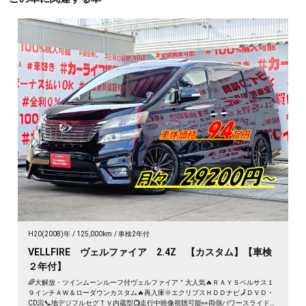
H20(2008)年
125,000km
車検2年付
VELLFIRE ヴェルファイア 2.4Z 【カスタム】【車検
２年付】
🌈大解放・ツインムーンルーフ付ヴェルファイア＂大人気🔥ＲＡＹＳベルサス１
９インチＡＷ＆ローダウンカスタム🔥再入庫🌞エクリプスＨＤＤナビ🗾ＤＶＤ・
CD📀📞地デジフルセグＴＶ内蔵型📺走行中映像視聴可能👀両側パワースライドド