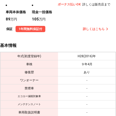
ボーナス払いOK
詳しくは販売店まで
車両本体価格
現金一括価格
89
105
万円
万円
保証
1年間無料保証付
詳しくはこちら
基本情報
年式(初度登録年)
H28(2016)年
車検
９年4月
修復歴
あり
ワンオーナー
-
禁煙車
-
-
エコカー減税対象車
-
メンテナンスノート
車両取扱説明書
-