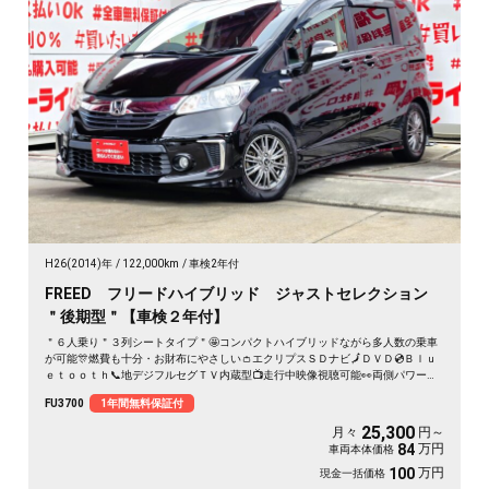
H26(2014)年
122,000km
車検2年付
FREED フリードハイブリッド ジャストセレクション
＂後期型＂【車検２年付】
＂６人乗り＂３列シートタイプ＂🤩コンパクトハイブリッドながら多人数の乗車
が可能🎊燃費も十分・お財布にやさしい👛エクリプスＳＤナビ🗾ＤＶＤ💿Ｂｌｕ
ｅｔｏｏｔｈ📞地デジフルセグＴＶ内蔵型📺走行中映像視聴可能👀両側パワース
ライドドア付🚪乗降り楽々✨スマートキータイプで鍵の開け閉めもワンタッチ👆
FU3700
1年間無料保証付
クルーズコントロール機能付・高速道路も運転楽々👏ＨＩＤヘッドライト＆ＬＥ
Ｄフォグランプ付で夜間視野確保🔦
25,300
月々
円～
万円
84
車両本体価格
万円
100
現金一括価格