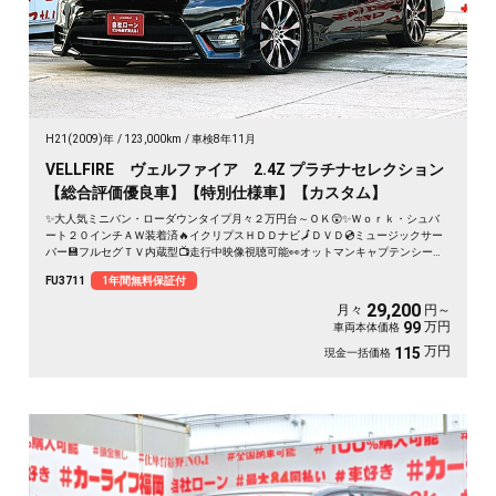
H21(2009)年
123,000km
車検8年11月
VELLFIRE ヴェルファイア 2.4Z プラチナセレクション
【総合評価優良車】【特別仕様車】【カスタム】
✨大人気ミニバン・ローダウンタイプ月々２万円台～ＯＫ😲✨Ｗｏｒｋ・シュバ
ート２０インチＡＷ装着済🔥イクリプスＨＤＤナビ🗾ＤＶＤ💿ミュージックサー
バー💾フルセグＴＶ内蔵型📺走行中映像視聴可能👀オットマンキャプテンシート
💺でくつろぎ空間のセカンドシート💺両側パワースライドドアー🚪＆パワーバッ
FU3711
1年間無料保証付
クドアーでボタン・リモコン楽々開閉🔘🌈
29,200
月々
円～
万円
99
車両本体価格
万円
115
現金一括価格