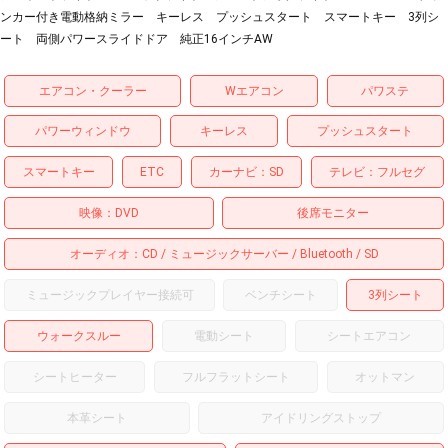
ンカー付き電動格納ミラー キーレス プッシュスタート スマートキー 3列シ
ート 両側パワースライドドア 純正16インチAW
エアコン・クーラー
Wエアコン
パワステ
パワーウィンドウ
キーレス
プッシュスタート
スマートキー
ETC
カーナビ
SD
テレビ
フルセグ
映像
DVD
後席モニター
オーディオ
CD
ミュージックサーバー
Bluetooth
SD
ミュージックプレイヤー接続可
ベンチシート
3列シート
ウォークスルー
電動シート
シートエアコン
シートヒーター
フルフラットシート
オットマン
本革シート
アイドリングストップ