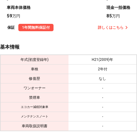
車両本体価格
現金一括価格
59
85
万円
万円
保証
1年間無料保証付
詳しくはこちら
基本情報
年式(初度登録年)
H21(2009)年
車検
2年付
修復歴
なし
ワンオーナー
-
禁煙車
-
-
エコカー減税対象車
-
メンテナンスノート
車両取扱説明書
-