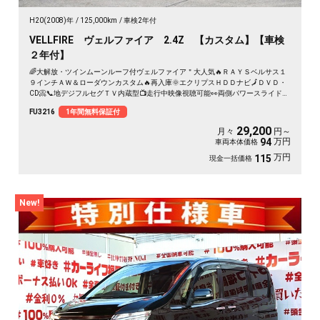
H20(2008)年
125,000km
車検2年付
VELLFIRE ヴェルファイア 2.4Z 【カスタム】【車検
２年付】
🌈大解放・ツインムーンルーフ付ヴェルファイア＂大人気🔥ＲＡＹＳベルサス１
９インチＡＷ＆ローダウンカスタム🔥再入庫🌞エクリプスＨＤＤナビ🗾ＤＶＤ・
CD📀📞地デジフルセグＴＶ内蔵型📺走行中映像視聴可能👀両側パワースライドド
アー👨‍👧‍👦・７人乗りオットマン付きキャプテンシート💺・アルパインフリップ
FU3216
1年間無料保証付
ダウンモニター搭載📺⚡多数装備付きの人気ミニバン・月々２万円台～ＯＫ😲
29,200
月々
円～
万円
94
車両本体価格
万円
115
現金一括価格
New!