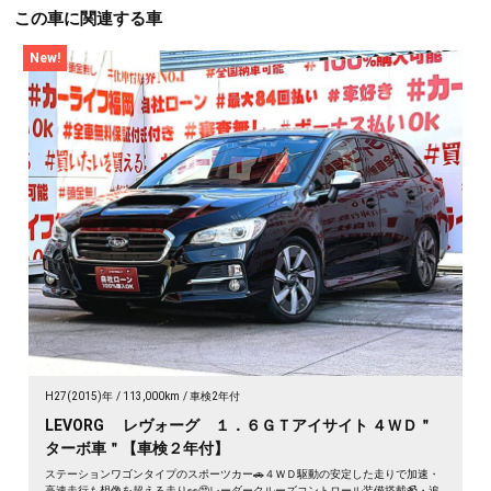
この車に関連する車
New!
H27(2015)年
113,000km
車検2年付
LEVORG レヴォーグ １．６ＧＴアイサイト ４ＷＤ＂
ターボ車＂【車検２年付】
ステーションワゴンタイプのスポーツカー🚗４ＷＤ駆動の安定した走りで加速・
高速走行も想像を超える走り👀😲レーダークルーズコントロール装備搭載📹・追