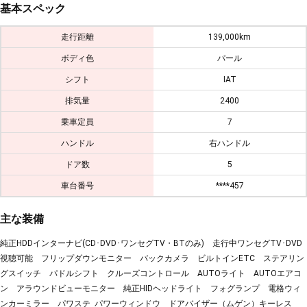
基本スペック
走行距離
139,000km
ボディ色
パール
シフト
IAT
排気量
2400
乗車定員
7
ハンドル
右ハンドル
ドア数
5
車台番号
****457
主な装備
純正HDDインターナビ(CD･DVD･ワンセグTV・BTのみ) 走行中ワンセグTV･DVD
視聴可能 フリップダウンモニター バックカメラ ビルトインETC ステアリン
グスイッチ パドルシフト クルーズコントロール AUTOライト AUTOエアコ
ン アラウンドビューモニター 純正HIDヘッドライト フォグランプ 電格ウィ
ンカーミラー パワステ パワーウィンドウ ドアバイザー（ムゲン）キーレス