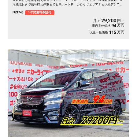
尾機能付きで信号待ち停車までもサポート🚥 カロッツェリアナビ🗾地デジＴＶ
内蔵型📺水平対向４気筒・DOHC16バルブターボで快適な走り🔥安心・安全装備
FU3740
1年間無料保証付
のアイサイト👀🌈月々２万円台～ＯＫ🚗福岡店専用HPでも在庫確認可能‼✨
【carlifegroup.fukuoka.jp/】で検索🕵️‍♂️
29,200
月々
円～
万円
94
車両本体価格
万円
115
現金一括価格