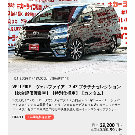
H21(2009)年
123,000km
車検8年11月
VELLFIRE ヴェルファイア 2.4Z プラチナセレクション
【総合評価優良車】【特別仕様車】【カスタム】
✨大人気ミニバン・ローダウンタイプ月々２万円台～ＯＫ😲✨Ｗｏｒｋ・シュバ
ート２０インチＡＷ装着済🔥イクリプスＨＤＤナビ🗾ＤＶＤ💿ミュージックサー
バー💾フルセグＴＶ内蔵型📺走行中映像視聴可能👀オットマンキャプテンシート
💺でくつろぎ空間のセカンドシート💺両側パワースライドドアー🚪＆パワーバッ
FU3711
1年間無料保証付
クドアーでボタン・リモコン楽々開閉🔘🌈
29,200
月々
円～
万円
99
車両本体価格