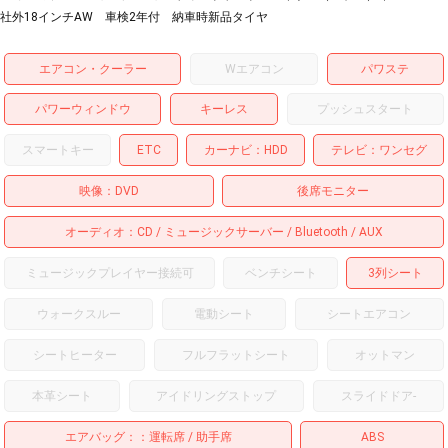
社外18インチAW 車検2年付 納車時新品タイヤ
エアコン・クーラー
Wエアコン
パワステ
パワーウィンドウ
キーレス
プッシュスタート
スマートキー
ETC
カーナビ
HDD
テレビ
ワンセグ
映像
DVD
後席モニター
オーディオ
CD
ミュージックサーバー
Bluetooth
AUX
ミュージックプレイヤー接続可
ベンチシート
3列シート
ウォークスルー
電動シート
シートエアコン
シートヒーター
フルフラットシート
オットマン
本革シート
アイドリングストップ
スライドドア
-
エアバッグ：
運転席
助手席
ABS