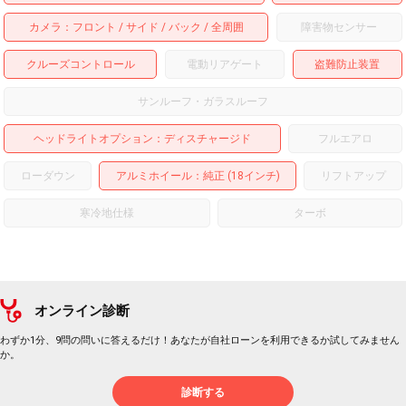
カメラ
フロント
サイド
バック
全周囲
障害物センサー
クルーズコントロール
電動リアゲート
盗難防止装置
サンルーフ・ガラスルーフ
ヘッドライトオプション
ディスチャージド
フルエアロ
ローダウン
アルミホイール
：純正 (18インチ)
リフトアップ
寒冷地仕様
ターボ
オンライン診断
わずか1分、9問の問いに答えるだけ！あなたが自社ローンを利用できるか試してみません
か。
診断する