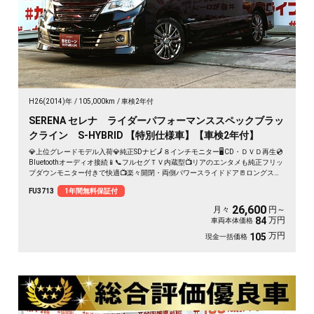
H26(2014)年
105,000km
車検2年付
SERENA セレナ ライダーパフォーマンススペックブラッ
クライン S-HYBRID 【特別仕様車】【車検2年付】
💎上位グレードモデル入荷💎純正SDナビ🗾８インチモニター🖥️CD・ＤＶＤ再生💿
Bluetoothオーディオ接続📱📞フルセグＴＶ内蔵型📺リアのエンタメも純正フリッ
プダウンモニター付きで快適📺楽々開閉・両側パワースライドドア🚪ロングスラ
イドのセンターシートでアレンジ性も多彩💺クルーズコントロール装備🌈納車時
FU3713
1年間無料保証付
新品タイヤ装着🛞🚗
26,600
月々
円～
万円
84
車両本体価格
万円
105
現金一括価格