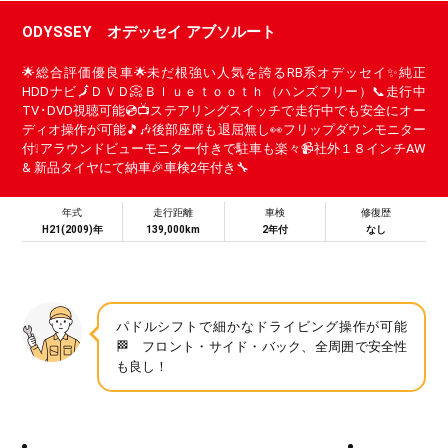
ODYSSEY オデッセイ アブソルート
🌟総合評価優良車🌟未だ根強い人気を誇るRB系オデッセイ✨純正
HDDナビ🗾ＤＶＤ📀Ｂｌｕｅｔｏｏｔｈ（ハンズフリー）📞走行中
TV･DVD視聴可能💿📺ステアリングスイッチで走行中でも安全にオー
ディオ操作が可能🎵🎶後部座席も退屈無し👀フリップダウンモニター
付❕アラウンドビューモニター付きで駐車も楽々📹社外１８インチAW
& 新品タイヤにて納車🎉車検2年付き🔧
年式
走行距離
車検
修復歴
H21(2009)年
139,000km
2年付
なし
パドルシフトで細かなドライビング操作が可能
🏁 フロント・サイド・バック、全周囲で安全性
も良し！