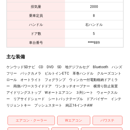
排気量
2000
乗車定員
8
ハンドル
右ハンドル
ドア数
5
車台番号
****889
主な装備
ケンウッドSDナビ CD DVD SD 地デジフルセグ Bluetooth ハンズ
フリー バックカメラ ビルトインETC 革巻ハンドル クルーズコント
ロール オートライト フォグランプ ウィンカー付電動格納ドアミラ
ー 両側パワースライドドア ワンタッチオープナー 横滑り防止装置
アイドリングストップ Wオートエアコン ３列シート ウォークスル
ー リアサイドシェード シートバックテーブル ドアバイザー インテ
リジェントキー プッシュスタート 純正16インチAW
エアコン・クーラー
Wエアコン
パワステ