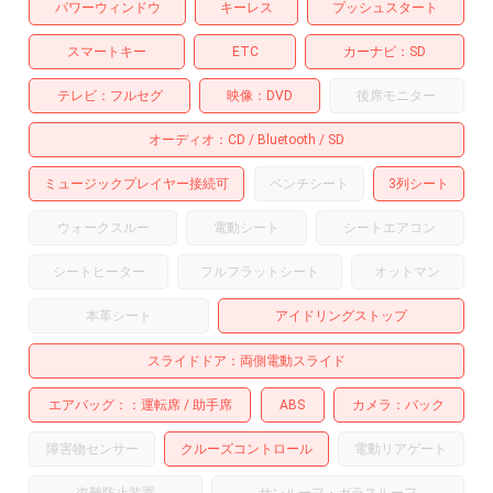
パワーウィンドウ
キーレス
プッシュスタート
スマートキー
ETC
カーナビ
SD
テレビ
フルセグ
映像
DVD
後席モニター
オーディオ
CD
Bluetooth
SD
ミュージックプレイヤー接続可
ベンチシート
3列シート
ウォークスルー
電動シート
シートエアコン
シートヒーター
フルフラットシート
オットマン
本革シート
アイドリングストップ
スライドドア
両側電動スライド
エアバッグ：
運転席
助手席
ABS
カメラ
バック
障害物センサー
クルーズコントロール
電動リアゲート
盗難防止装置
サンルーフ・ガラスルーフ