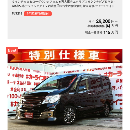
９インチＡＷ＆ローダウンカスタム🔥再入庫🌞エクリプスＨＤＤナビ🗾ＤＶＤ・
CD📀📞地デジフルセグＴＶ内蔵型📺走行中映像視聴可能👀両側パワースライドド
アー👨‍👧‍👦・７人乗りオットマン付きキャプテンシート💺・アルパインフリップ
FU3216
1年間無料保証付
ダウンモニター搭載📺⚡多数装備付きの人気ミニバン・月々２万円台～ＯＫ😲
29,200
月々
円～
万円
94
車両本体価格
万円
115
現金一括価格
New!