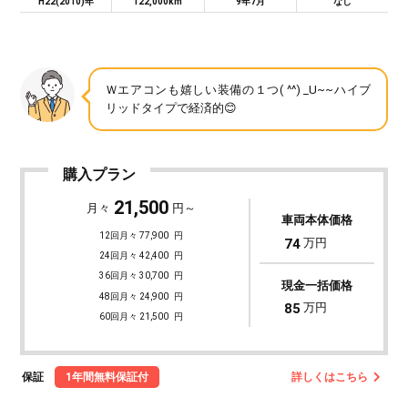
H22(2010)年
122,000km
9年7月
なし
Ｗエアコンも嬉しい装備の１つ( ^^) _U~~ハイブ
リッドタイプで経済的😊
購入プラン
21,500
月々
円～
車両本体価格
12回月々 77,900
円
74
万円
24回月々 42,400
円
36回月々 30,700
円
現金一括価格
48回月々 24,900
円
85
万円
60回月々 21,500
円
保証
1年間無料保証付
詳しくはこちら