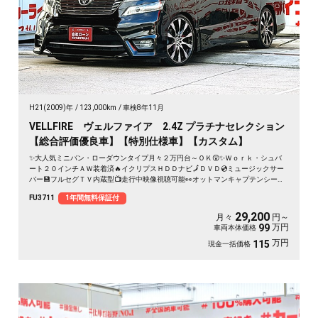
H21(2009)年
123,000km
車検8年11月
VELLFIRE ヴェルファイア 2.4Z プラチナセレクション
【総合評価優良車】【特別仕様車】【カスタム】
✨大人気ミニバン・ローダウンタイプ月々２万円台～ＯＫ😲✨Ｗｏｒｋ・シュバ
ート２０インチＡＷ装着済🔥イクリプスＨＤＤナビ🗾ＤＶＤ💿ミュージックサー
バー💾フルセグＴＶ内蔵型📺走行中映像視聴可能👀オットマンキャプテンシート
💺でくつろぎ空間のセカンドシート💺両側パワースライドドアー🚪＆パワーバッ
FU3711
1年間無料保証付
クドアーでボタン・リモコン楽々開閉🔘🌈
29,200
月々
円～
万円
99
車両本体価格
万円
115
現金一括価格