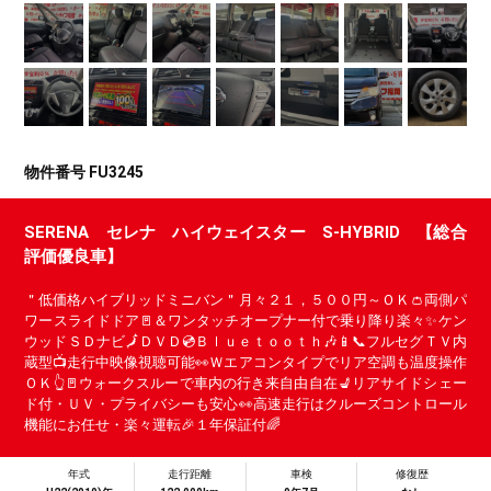
物件番号 FU3245
SERENA セレナ ハイウェイスター S-HYBRID 【総合
評価優良車】
＂低価格ハイブリッドミニバン＂月々２１，５００円～ＯＫ👛両側パ
ワースライドドア🚪＆ワンタッチオープナー付で乗り降り楽々✨ケン
ウッドＳＤナビ🗾ＤＶＤ💿Ｂｌｕｅｔｏｏｔｈ🎶📱📞フルセグＴＶ内
蔵型📺走行中映像視聴可能👀Ｗエアコンタイプでリア空調も温度操作
ＯＫ👆🚪ウォークスルーで車内の行き来自由自在💺リアサイドシェー
ド付・ＵＶ・プライバシーも安心👀高速走行はクルーズコントロール
機能にお任せ・楽々運転🎉１年保証付🌈
年式
走行距離
車検
修復歴