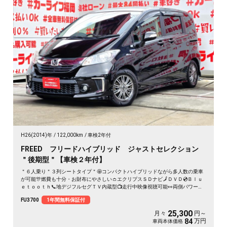
H26(2014)年
122,000km
車検2年付
FREED フリードハイブリッド ジャストセレクション
＂後期型＂【車検２年付】
＂６人乗り＂３列シートタイプ＂🤩コンパクトハイブリッドながら多人数の乗車
が可能🎊燃費も十分・お財布にやさしい👛エクリプスＳＤナビ🗾ＤＶＤ💿Ｂｌｕ
ｅｔｏｏｔｈ📞地デジフルセグＴＶ内蔵型📺走行中映像視聴可能👀両側パワース
ライドドア付🚪乗降り楽々✨スマートキータイプで鍵の開け閉めもワンタッチ👆
FU3700
1年間無料保証付
クルーズコントロール機能付・高速道路も運転楽々👏ＨＩＤヘッドライト＆ＬＥ
Ｄフォグランプ付で夜間視野確保🔦
25,300
月々
円～
万円
84
車両本体価格