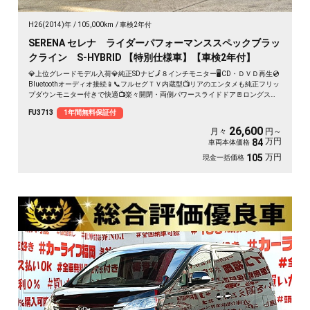
H26(2014)年
105,000km
車検2年付
SERENA セレナ ライダーパフォーマンススペックブラッ
クライン S-HYBRID 【特別仕様車】【車検2年付】
💎上位グレードモデル入荷💎純正SDナビ🗾８インチモニター🖥️CD・ＤＶＤ再生💿
Bluetoothオーディオ接続📱📞フルセグＴＶ内蔵型📺リアのエンタメも純正フリッ
プダウンモニター付きで快適📺楽々開閉・両側パワースライドドア🚪ロングスラ
イドのセンターシートでアレンジ性も多彩💺クルーズコントロール装備🌈納車時
FU3713
1年間無料保証付
新品タイヤ装着🛞🚗
26,600
月々
円～
万円
84
車両本体価格
万円
105
現金一括価格