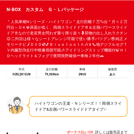
N-BOX カスタム Ｇ・Ｌパッケージ
＂人気車種Nシリーズ・ハイトワゴン＂走行距離７万㌔台＂月々２万
円台～ＯＫ💎床面が低く、両側スライドドア🚪＆左側パワースライド
ドア🚪なので老若男女問わず乗り降り楽々🤱荷物の出し入れラクチン
😊二列目は様々なシートアレンジ可能で使い勝手バツグン😎純正メ
モリーナビ🗾ＤＶＤ💿🎵Ｂｌｕｅｔｏｏｔｈ🎶📱📞地デジフルセグＴ
Ｖ内臓型📺走行中映像視聴可能🎶アイドリングストップ機能付🍃ＨＩ
Ｄヘッドライト＆フォグで夜間視野確保🔦車検２年付🚗
年式
走行距離
車検
修復歴
H25(2013)年
79,000km
2年付
あり
ハイトワゴンの王道・Ｎシリーズ！！両側スライ
ドドア&左側パワースライドドアタイプ✨
ボーナス払いOK
詳しくは販売店まで