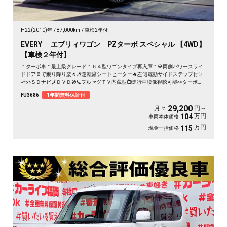
H22(2010)年
87,000km
車検2年付
EVERY エブリィワゴン PZターボ スペシャル 【4WD】
【車検２年付】
＂ターボ車＂最上級グレード＂６４型ワゴンタイプ再入庫＂💎両側パワースライ
ドドア🚪で乗り降り楽々🎶運転席シートヒーター🔥左側電動サイドステップ付✨
社外ＳＤナビ🗾ＤＶＤ💿📞フルセグＴＶ内蔵型📺走行中映像視聴可能👀ターボ車
で快速走行・カタログ燃費ＪＣ０８モード１４．４ｋｍ／Ｌ🍃ベンチシートタイ
FU3686
1年間無料保証付
プ💺月々２万円台～ＯＫ🚗
29,200
月々
円～
万円
104
車両本体価格
万円
115
現金一括価格