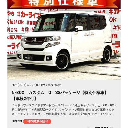
H25(2013)年
75,000km
車検2年付
N-BOX カスタム G SSパッケージ【特別仕様車】
【車検2年付】
＂両側パワースライドドアー付の人気グレード＂純正ギャザーズナビ🗾CD・DVD
再生💿地デジＴＶ内蔵型📺👀アイドリングストップ機能付🍃カタログ燃費ＪＣ０
８モード２４．２ｋｍ／Ｌの低燃費🍃人気・装備充実文句なしのハイトワゴン🚗
HIDヘッドライトで夜間の視界確保✨ヴァーテック・ワン15インチAW装着🌈🚗
FU3733
1年間無料保証付