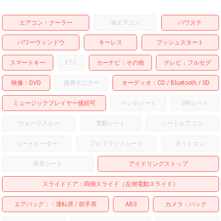
エアコン・クーラー
Wエアコン
パワステ
パワーウィンドウ
キーレス
プッシュスタート
スマートキー
ETC
カーナビ
その他
テレビ
フルセグ
映像
DVD
後席モニター
オーディオ
CD
Bluetooth
SD
ミュージックプレイヤー接続可
ベンチシート
3列シート
ウォークスルー
電動シート
シートエアコン
シートヒーター
フルフラットシート
オットマン
本革シート
アイドリングストップ
スライドドア
両側スライド（左側電動スライド）
エアバッグ：
運転席
助手席
ABS
カメラ
バック