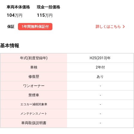
車両本体価格
現金一括価格
104
115
万円
万円
保証
1年間無料保証付
詳しくはこちら
基本情報
年式(初度登録年)
H25(2013)年
車検
2年付
修復歴
あり
ワンオーナー
-
禁煙車
-
-
エコカー減税対象車
-
メンテナンスノート
車両取扱説明書
-