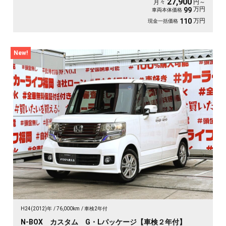
27,900
月々
円～
万円
99
車両本体価格
万円
110
現金一括価格
New!
H24(2012)年
76,000km
車検2年付
N-BOX カスタム G・Lパッケージ【車検２年付】