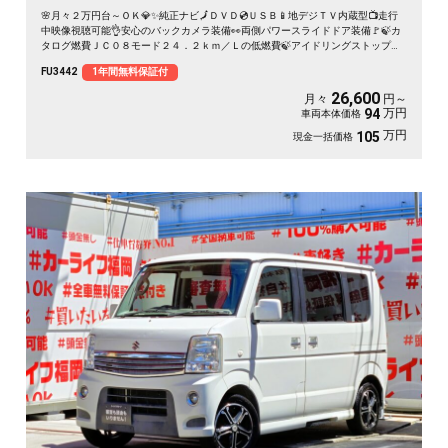
🌸月々２万円台～ＯＫ💎✨純正ナビ🗾ＤＶＤ💿ＵＳＢ📱地デジＴＶ内蔵型📺走行
中映像視聴可能👌安心のバックカメラ装備👀両側パワースライドドア装備🚩🍃カ
タログ燃費ＪＣ０８モード２４．２ｋｍ／Ｌの低燃費🍃アイドリングストップ付
でエコ🍃🚗
FU3442
1年間無料保証付
26,600
月々
円～
万円
94
車両本体価格
万円
105
現金一括価格