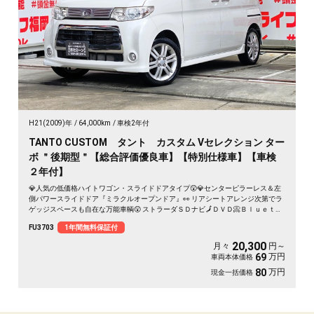
H21(2009)年
64,000km
車検2年付
TANTO CUSTOM タント カスタム Vセレクション ター
ボ ＂後期型＂【総合評価優良車】【特別仕様車】【車検
２年付】
💎人気の低価格ハイトワゴン・スライドドアタイプ😲💎センターピラーレス＆左
側パワースライドドア『ミラクルオープンドア』👀 リアシートアレンジ次第でラ
ゲッジスペースも自在な万能車輌😲 ストラーダＳＤナビ🗾ＤＶＤ📀Ｂｌｕｅｔｏ
ｏｔｈ🎶📱📞フルセグＴＶ内蔵型📺走行中映像視聴可能👀夜間走行も視界良好な
FU3703
1年間無料保証付
ＨＩＤヘッドライト&フォグランプ🌈純正オプション・リアオーバーヘッドコンソ
ール付🔥大型収納スペース確保✨月々２０，３００円～ＯＫ😲 納車時新品タイヤ
20,300
月々
円～
装着
万円
69
車両本体価格
万円
80
現金一括価格