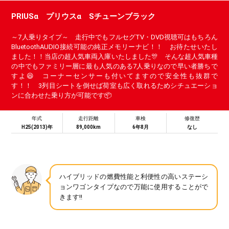
PRIUSα プリウスα Sチューンブラック
～7人乗りタイプ～ 走行中でもフルセグTV・DVD視聴可はもちろん
BluetoothAUDIO接続可能の純正メモリーナビ！！ お待たせいたし
ました！！当店の超人気車両入庫いたしました🎊 そんな超人気車種
の中でもファミリー層に最も人気のある7人乗りなので早い者勝ちで
すよ😆 コーナーセンサーも付いてますので安全性も抜群で
す！！ 3列目シートを倒せば荷室も広く取れるためシチュエーショ
ンに合わせた乗り方が可能です📦
年式
走行距離
車検
修復歴
H25(2013)年
89,000km
6年8月
なし
ハイブリッドの燃費性能と利便性の高いステーシ
ョンワゴンタイプなので万能に使用することがで
きます!!