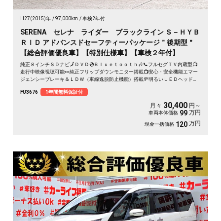
H27(2015)年
97,000km
車検2年付
SERENA セレナ ライダー ブラックライン Ｓ－ＨＹＢ
ＲＩＤ アドバンスドセーフティーパッケージ＂後期型＂
【総合評価優良車】【特別仕様車】【車検２年付】
純正８インチＳＤナビ🗾ＤＶＤ💿Ｂｌｕｅｔｏｏｔｈ🎶📞フルセグＴＶ内蔵型📺
走行中映像視聴可能👀純正フリップダウンモニター搭載📺安心・安全機能エマー
ジェンシーブレーキ＆ＬＤＷ（車線逸脱防止機能）搭載🚥明るいＬＥＤヘッドラ
イト採用💡カタログ燃費・ＪＣ０８モード１６ｋｍ／Ｌ🍃アラウンドビューモニ
FU3676
1年間無料保証付
ター付きで駐車も楽々📹エクステリア・インテリアをトータルコーディネートし
たカスタムカー「ライダー」💎納車時新品タイヤ装着🚗
30,400
月々
円～
万円
99
車両本体価格
万円
120
現金一括価格