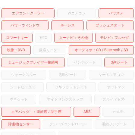
エアコン・クーラー
Wエアコン
パワステ
パワーウィンドウ
キーレス
プッシュスタート
スマートキー
ETC
カーナビ
その他
テレビ
フルセグ
映像
DVD
後席モニター
オーディオ
CD
Bluetooth
SD
ミュージックプレイヤー接続可
ベンチシート
3列シート
ウォークスルー
電動シート
シートエアコン
シートヒーター
フルフラットシート
オットマン
本革シート
アイドリングストップ
スライドドア
-
エアバッグ：
運転席
助手席
ABS
カメラ
-
障害物センサー
クルーズコントロール
電動リアゲート