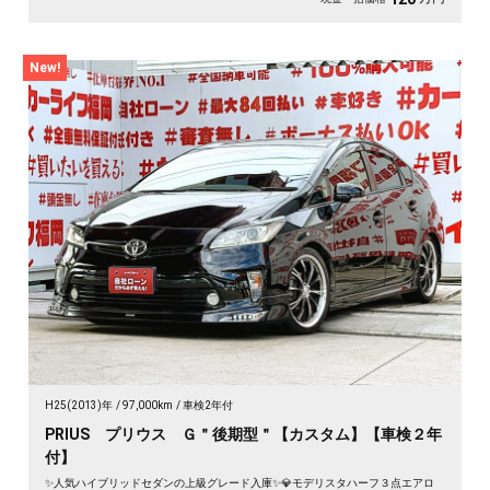
New!
H25(2013)年
97,000km
車検2年付
PRIUS プリウス Ｇ＂後期型＂【カスタム】【車検２年
付】
✨人気ハイブリッドセダンの上級グレード入庫✨💎モデリスタハーフ３点エアロ