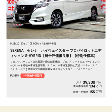
H28(2016)年
105,000km
車検9年8月
SERENA セレナ ハイウェイスター プロパイロットエデ
ィション S-HYBRID【総合評価優良車】【特別仕様車】
フロントハーフエアロ装着済✨運転支援機能・プロパイロット＆エマージェンシ
ーブレーキ搭載🚗車線逸脱警報（ＬＤＷ）＆車線逸脱防止支援システム（ＬＤ
Ｐ）＆ふらつき警報等安全機能搭載💎純正９インチＳＤナビ🗾ＤＶＤ📀Ｂｌｕｅ
ｔｏｏｔｈ🎶📱フルセグＴＶ内蔵型📺走行中映像視聴可能😊🍃カタログ燃費ＪＣ
FU3654
1年間無料保証付
０８モード１７．２ｋｍ／Ｌ🍃足をかざして楽々開閉😲ハンズフリー両側パワー
スライドドア搭載車😲デュアルバックドアタイプで荷物の出し入れも使い分け🧳
39,300
月々
円～
月々３万円台～ＯＫ🎶納車時新品タイヤ装着🚗
万円
134
車両本体価格
万円
155
現金一括価格