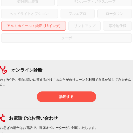
盗難防止装置
サンルーフ・ガラスルーフ
ヘッドライトオプション
-
フルエアロ
ローダウン
アルミホイール
：純正 (16インチ)
リフトアップ
寒冷地仕様
ターボ
オンライン診断
わずか1分、9問の問いに答えるだけ！あなたが自社ローンを利用できるか試してみません
か。
診断する
お電話でのお問い合わせ
お急ぎの場合はお電話で。専属オペレーターがご対応いたします。