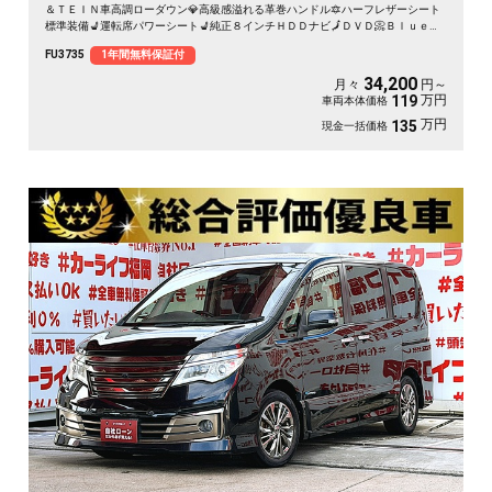
＆ＴＥＩＮ車高調ローダウン💎高級感溢れる革巻ハンドル🔯ハーフレザーシート
標準装備💺運転席パワーシート💺純正８インチＨＤＤナビ🗾ＤＶＤ📀Ｂｌｕｅｔ
ｏｏｔｈ📱🎶📞フルセグＴＶ内蔵型📺走行中映像視聴可能📺クルーズコントロー
FU3735
1年間無料保証付
ル機能で長距離も楽々運転🔰文句無しの燃費性能💨・カタログ燃費ＪＣ０８モー
ド🍂３０．２ｋｍ／Ｌ✨デュアルマフラー装着済で重低音も楽しめる📢🌈
34,200
月々
円～
万円
119
車両本体価格
万円
135
現金一括価格