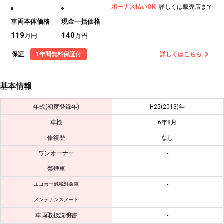
ボーナス払いOK
詳しくは販売店まで
車両本体価格
現金一括価格
119
140
万円
万円
保証
1年間無料保証付
詳しくはこちら
基本情報
年式(初度登録年)
H25(2013)年
車検
6年8月
修復歴
なし
ワンオーナー
-
禁煙車
-
-
エコカー減税対象車
-
メンテナンスノート
車両取扱説明書
-