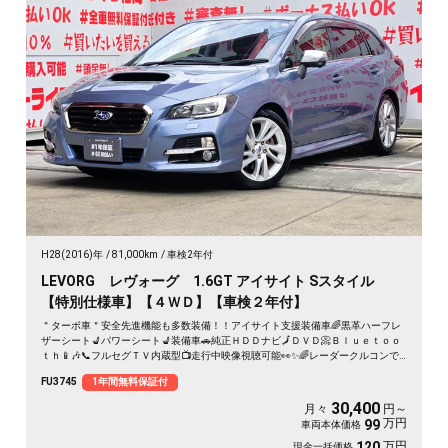
H28(2016)年
81,000km
車検2年付
LEVORG レヴォーグ 1.6GT アイサイト Sスタイル
【特別仕様車】【４ＷＤ】【車検２年付】
＂ターボ車＂安全先進機能も多数装備！！アイサイト支援装備車🌈黒革ハーフレ
ザーシート💺パワーシート💺装備車🚗純正ＨＤＤナビ🗾ＤＶＤ📀Ｂｌｕｅｔｏｏ
ｔｈ📱🎶📞フルセグＴＶ内蔵型📺走行中映像視聴可能👀✨🌈レーダークルコンで
高速も楽々走行🚙ＬＥＤヘッドライト＆フォグランプ＆デイライトで夜間視野確
FU3745
1年間無料保証付
保🔦
30,400
月々
円～
万円
99
車両本体価格
万円
120
現金一括価格