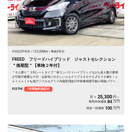
H26(2014)年
122,000km
車検2年付
FREED フリードハイブリッド ジャストセレクション
＂後期型＂【車検２年付】
＂６人乗り＂３列シートタイプ＂🤩コンパクトハイブリッドながら多人数の乗車
が可能🎊燃費も十分・お財布にやさしい👛エクリプスＳＤナビ🗾ＤＶＤ💿Ｂｌｕ
ｅｔｏｏｔｈ📞地デジフルセグＴＶ内蔵型📺走行中映像視聴可能👀両側パワース
ライドドア付🚪乗降り楽々✨スマートキータイプで鍵の開け閉めもワンタッチ👆
FU3700
1年間無料保証付
クルーズコントロール機能付・高速道路も運転楽々👏ＨＩＤヘッドライト＆ＬＥ
Ｄフォグランプ付で夜間視野確保🔦
25,300
月々
円～
万円
84
車両本体価格
万円
100
現金一括価格