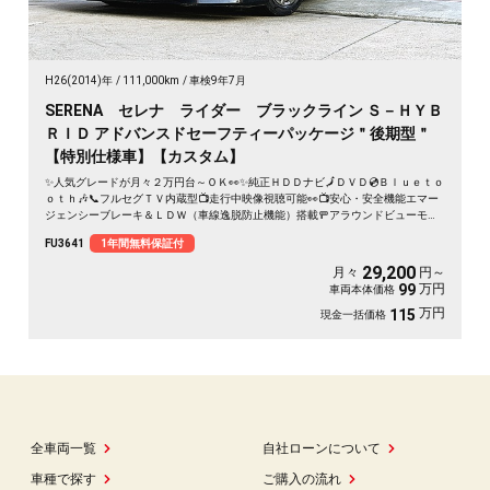
H26(2014)年
111,000km
車検9年7月
SERENA セレナ ライダー ブラックライン Ｓ－ＨＹＢ
ＲＩＤ アドバンスドセーフティーパッケージ＂後期型＂
【特別仕様車】【カスタム】
✨人気グレードが月々２万円台～ＯＫ👀✨純正ＨＤＤナビ🗾ＤＶＤ💿Ｂｌｕｅｔｏ
ｏｔｈ🎶📞フルセグＴＶ内蔵型📺走行中映像視聴可能👀📺安心・安全機能エマー
ジェンシーブレーキ＆ＬＤＷ（車線逸脱防止機能）搭載🚥アラウンドビューモニ
ター搭載📹💡カタログ燃費・ＪＣ０８モード１６ｋｍ／Ｌ🍃エクステリア・イン
FU3641
1年間無料保証付
テリアをトータルコーディネートしたカスタムカー「ライダー」💎🌈🚗車検２年
付🌈
29,200
月々
円～
万円
99
車両本体価格
万円
115
現金一括価格
全車両一覧
自社ローンについて
車種で探す
ご購入の流れ