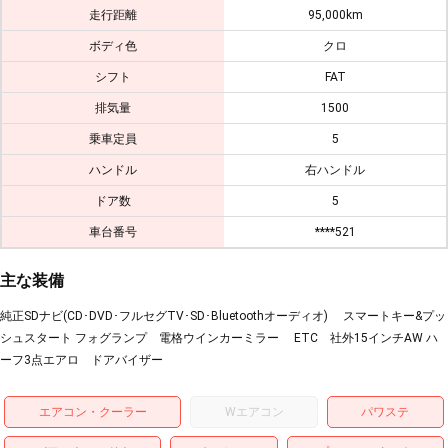
走行距離
95,000km
ボディ色
クロ
シフト
FAT
排気量
1500
乗車定員
5
ハンドル
右ハンドル
ドア数
5
車台番号
****521
主な装備
純正SDナビ(CD･DVD･フルセグTV･SD･Bluetoothオーディオ) スマートキー&プッ
シュスタート フォグランプ 電格ウインカーミラー ETC 社外15インチAW ハ
ーフ3点エアロ ドアバイザー
エアコン・クーラー
Wエアコン
パワステ