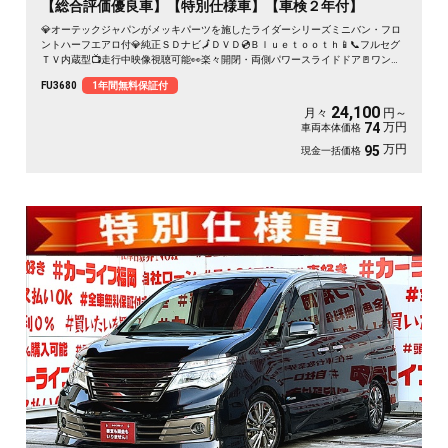
【総合評価優良車】【特別仕様車】【車検２年付】
💎オーテックジャパンがメッキパーツを施したライダーシリーズミニバン・フロ
ントハーフエアロ付💎純正ＳＤナビ🗾ＤＶＤ💿Ｂｌｕｅｔｏｏｔｈ📱📞フルセグ
ＴＶ内蔵型📺走行中映像視聴可能👀楽々開閉・両側パワースライドドア🚪ワンプ
ッシュオープナー付🔦ロングスライドのセンターシートでアレンジ性も多彩💺ア
FU3680
1年間無料保証付
ルパイン１０.２インチフリップダウンモニター付でリアのエンタメも充実👀クル
ーズコントロール装備🌈ＨＩＤヘッドライト＆フォグランプ付で夜間視野確保🔦
24,100
月々
円～
月々２４，１００円～ＯＫ😲
万円
74
車両本体価格
万円
95
現金一括価格