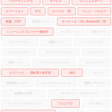
パワーウィンドウ
キーレス
プッシュスタート
スマートキー
ETC
カーナビ
SD
テレビ
フルセグ
映像
DVD
後席モニター
オーディオ
CD
Bluetooth
SD
ミュージックプレイヤー接続可
ベンチシート
3列シート
ウォークスルー
電動シート
シートエアコン
シートヒーター
フルフラットシート
オットマン
本革シート
アイドリングストップ
スライドドア
-
エアバッグ：
運転席
助手席
ABS
カメラ
-
障害物センサー
クルーズコントロール
電動リアゲート
盗難防止装置
サンルーフ・ガラスルーフ
ヘッドライトオプション
-
フルエアロ
ローダウン