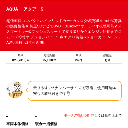
AQUA アクア S
超低燃費コンパクトハイブリッドカー⚡カタログ燃費35.4km/L🤩驚異
の燃費性能🍀 純正SDナビでDVD・Bluetoothオーディオ視聴可能🎵🎶
スマートキー&プッシュスタートで乗り降りからエンジン始動までス
ムーズ💨💨オプションハーフ3点エアロ装着&ジョーカー15インチ
AW✨車検も2年付き!!!!!!
年式
走行距離
車検
修復歴
H25(2013)年
95,000km
2年付
あり
乗りやすい5ナンバーサイズで万能に使用可能🚗
安心の取説付きです👌
ボーナス払いOK
詳しくは販売店まで
車両本体価格
現金一括価格