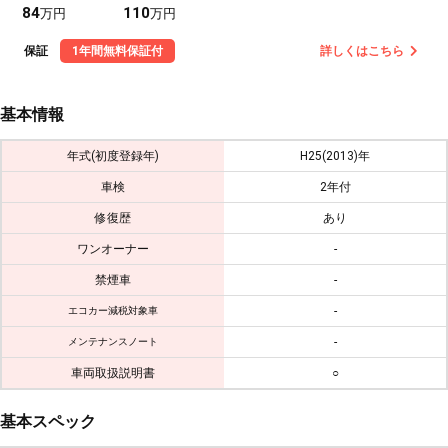
84
110
万円
万円
保証
1年間無料保証付
詳しくはこちら
基本情報
年式(初度登録年)
H25(2013)年
車検
2年付
修復歴
あり
ワンオーナー
-
禁煙車
-
-
エコカー減税対象車
-
メンテナンスノート
車両取扱説明書
○
基本スペック