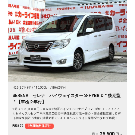
H26(2014)年
110,000km
車検2年付
SERENA セレナ ハイウェイスター S-HYBRID＂後期型
＂【車検２年付】
✨月々２５,３００円～ＯＫ👀✨純正８インチＳＤナビ🗾ＤＶＤ💿Ｂｌｕｅｔｏｏ
ｔｈ🎶📞フルセグＴＶ内蔵型📺走行中映像視聴可能👀安心・安全運転支援ＬＤＷ
（車線逸脱防止機能）搭載🚥明るいＬＥＤヘッドライト採用💡カタログ燃費・Ｊ
Ｃ０８モード１６ｋｍ／Ｌ🍃Ｗオートエアコンタイプで楽々温度調整🌀純正フリ
FU3672
1年間無料保証付
ップダウンモニター搭載📺ドライブレコーダ付で安心録画📹納車時新品タイヤ装
着🌈
26,600
月々
円～