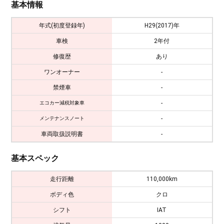
基本情報
年式(初度登録年)
H29(2017)年
車検
2年付
修復歴
あり
ワンオーナー
-
禁煙車
-
-
エコカー減税対象車
-
メンテナンスノート
車両取扱説明書
-
基本スペック
走行距離
110,000km
ボディ色
クロ
シフト
IAT