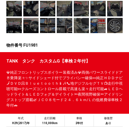
物件番号 FU1981
TANK タンク カスタムG【車検２年付】
💎純正フロントリップスポイラー装着済み💎両側パワースライドドア
🚪乗降楽々✨サイドシェード付でプライバシー確保👀純正ＨＤＤナビ
🗾ＤＶＤ📀Ｂｌｕｅｔｏｏｔｈ📱🎶📞地デジフルセグＴＶ📺走行中視
聴可能👀クルーズコントロール搭載で高速も楽々走行可能🚙ＬＥＤヘ
ッドライト＆ＬＥＤフォグ＆デイライト🔦夜間視野確保🔦アイドリン
グストップ搭載🌿ＪＣ０８モード２４．６ｋｍ/Ｌの低燃費🤩車検２
年付🚗
年式
走行距離
車検
修復歴
H29(2017)年
110,000km
2年付
あり