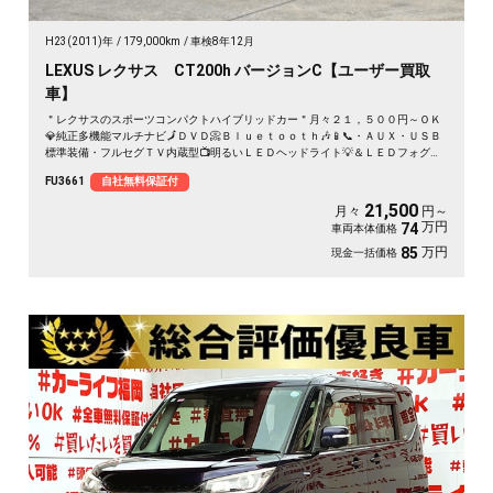
H23(2011)年
179,000km
車検8年12月
LEXUS レクサス CT200h バージョンC【ユーザー買取
車】
＂レクサスのスポーツコンパクトハイブリッドカー＂月々２１，５００円～ＯＫ
💎純正多機能マルチナビ🗾ＤＶＤ📀Ｂｌｕｅｔｏｏｔｈ🎶📱📞・ＡＵＸ・ＵＳＢ
標準装備・フルセグＴＶ内蔵型📺明るいＬＥＤヘッドライト💡＆ＬＥＤフォグラ
ンプ搭載！！🏁パドルシフトで素早いシフトチェンジも可能👐カタログ燃費ＪＣ
FU3661
自社無料保証付
０８モード２６．６ｋｍ/Ｌ可能🌿
21,500
月々
円～
万円
74
車両本体価格
万円
85
現金一括価格