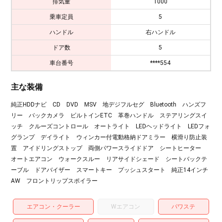
排気量
1000
乗車定員
5
ハンドル
右ハンドル
ドア数
5
車台番号
****554
主な装備
純正HDDナビ CD DVD MSV 地デジフルセグ Bluetooth ハンズフ
リー バックカメラ ビルトインETC 革巻ハンドル ステアリングスイ
ッチ クルーズコントロール オートライト LEDヘッドライト LEDフォ
グランプ デイライト ウィンカー付電動格納ドアミラー 横滑り防止装
置 アイドリングストップ 両側パワースライドドア シートヒーター
オートエアコン ウォークスルー リアサイドシェード シートバックテ
ーブル ドアバイザー スマートキー プッシュスタート 純正14インチ
AW フロントリップスポイラー
エアコン・クーラー
Wエアコン
パワステ