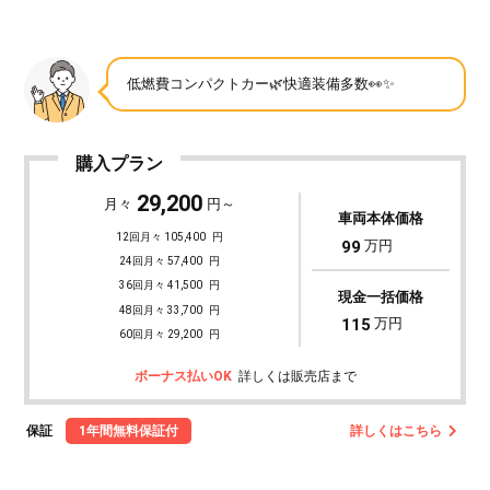
低燃費コンパクトカー🌿快適装備多数👀✨
購入プラン
29,200
月々
円～
車両本体価格
12回月々 105,400
円
99
万円
24回月々 57,400
円
36回月々 41,500
円
現金一括価格
48回月々 33,700
円
115
万円
60回月々 29,200
円
ボーナス払いOK
詳しくは販売店まで
保証
1年間無料保証付
詳しくはこちら