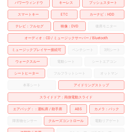
パワーウィンドウ
キーレス
プッシュスタート
スマートキー
ETC
カーナビ
HDD
テレビ
フルセグ
映像
DVD
後席モニター
オーディオ
CD
ミュージックサーバー
Bluetooth
ミュージックプレイヤー接続可
ベンチシート
3列シート
ウォークスルー
電動シート
シートエアコン
シートヒーター
フルフラットシート
オットマン
本革シート
アイドリングストップ
スライドドア
両側電動スライド
エアバッグ：
運転席
助手席
ABS
カメラ
バック
障害物センサー
クルーズコントロール
電動リアゲート