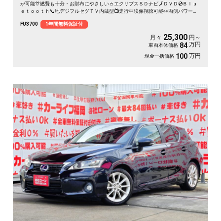
が可能🎊燃費も十分・お財布にやさしい👛エクリプスＳＤナビ🗾ＤＶＤ💿Ｂｌｕ
ｅｔｏｏｔｈ📞地デジフルセグＴＶ内蔵型📺走行中映像視聴可能👀両側パワース
ライドドア付🚪乗降り楽々✨スマートキータイプで鍵の開け閉めもワンタッチ👆
FU3700
1年間無料保証付
クルーズコントロール機能付・高速道路も運転楽々👏ＨＩＤヘッドライト＆ＬＥ
Ｄフォグランプ付で夜間視野確保🔦
25,300
月々
円～
万円
84
車両本体価格
万円
100
現金一括価格