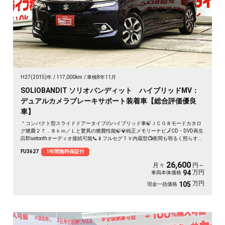
H27(2015)年
117,000km
車検8年11月
SOLIOBANDIT ソリオバンディット ハイブリッドMV：
デュアルカメラブレーキサポート装着車【総合評価優良
車】
＂コンパクト型スライドドアータイプのハイブリッド車🍃ＪＣ０８モードカタロ
グ燃費２７．８ｋｍ／Ｌと驚異の燃費性能🍃💎純正メモリーナビ🗾CD・DVD再生
📀Bluetoothオーディオ接続可能📞📱フルセグＴＶ内蔵型📺夜間も明るく照らすＬ
ＥＤヘッドライト💡🌈両側スライドドアー装備🚪高速時も楽々クルーズコントロ
FU3627
1年間無料保証付
ール😄車線逸脱警報＆デュアルカメラブレーキサポートで安心の運転支援🛣️✨後
席サイドブラインド付き🤗🌈
26,600
月々
円～
万円
94
車両本体価格
万円
105
現金一括価格