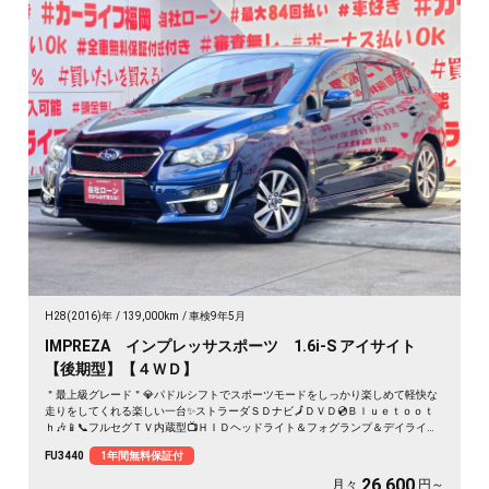
H28(2016)年
139,000km
車検9年5月
IMPREZA インプレッサスポーツ 1.6i-S アイサイト
【後期型】【４ＷＤ】
＂最上級グレード＂💎パドルシフトでスポーツモードをしっかり楽しめて軽快な
走りをしてくれる楽しい一台✨ストラーダＳＤナビ🗾ＤＶＤ💿Ｂｌｕｅｔｏｏｔ
ｈ🎶📱📞フルセグＴＶ内蔵型📺ＨＩＤヘッドライト＆フォグランプ＆デイライト
で夜間走行も明るく視野確保💡ハーフレザーシートタイプ💺ドライブレコーダー
FU3440
1年間無料保証付
付・安心録画📹人気の低価格スポーツコンパクト🎉
26,600
月々
円～