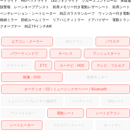
ートライト HIDヘッドライト LEDフォグライト クルーズコントロール 車線逸
脱警報 レーンキープアシスト 前席メモリー付き電動レザーシート 前席シート
ベンチレーション・シートヒーター 純正ガラスサンルーフ ウィンカー付き電動
格納ミラー 防眩ルームミラー リアバニティミラー ドアバイザー 電動トラン
クオープナー 純正19インチAW
エアコン・クーラー
Wエアコン
パワステ
パワーウィンドウ
キーレス
プッシュスタート
スマートキー
ETC
カーナビ
HDD
テレビ
フルセグ
映像
DVD
後席モニター
オーディオ
CD
ミュージックサーバー
Bluetooth
ミュージックプレイヤー接続可
ベンチシート
3列シート
ウォークスルー
電動シート
シートエアコン
シートヒーター
フルフラットシート
オットマン