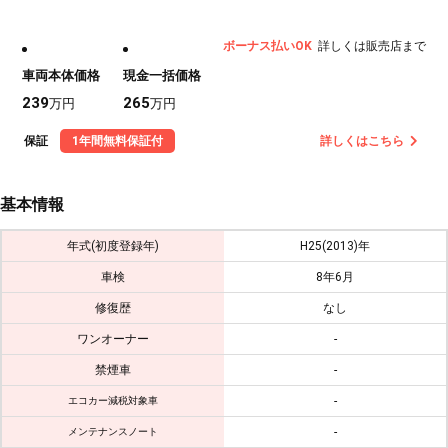
ボーナス払いOK
詳しくは販売店まで
車両本体価格
現金一括価格
239
265
万円
万円
保証
1年間無料保証付
詳しくはこちら
基本情報
年式(初度登録年)
H25(2013)年
車検
8年6月
修復歴
なし
ワンオーナー
-
禁煙車
-
-
エコカー減税対象車
-
メンテナンスノート