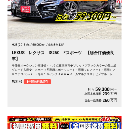
H25(2013)年
60,000km
車検8年12月
LEXUS レクサス IS250 Fスポーツ 【総合評価優良
車】
💎優良オークション高評価・４.５点獲得車両💎ソリッドブラックカラーの最上級
グレード入庫💎Ｆスポーツ🏁専用スポーツシート・専用フロアマット・専用Ｆ／
Ｒエアロバンパー・専用１８インチＡＷ💎🔥メーカマルチＳＤナビ🗾ブルーレイ
ディスク💿Ｂｌｕｅｔｏｏｔｈ🎶📱📞フルセグＴＶ内蔵型📺パドルシフトで瞬時
FU3140
1年間無料保証付
なシフトチェンジが可能🏁😊内外装程度良好🌈月々５万円台～ＯＫ🚗
59,300
月々
円～
万円
239
車両本体価格
万円
260
現金一括価格