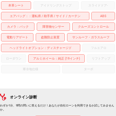
本革シート
アイドリングストップ
スライドドア
-
エアバッグ：
運転席
助手席
サイド
カーテン
ABS
カメラ
バック
障害物センサー
クルーズコントロール
電動リアゲート
盗難防止装置
サンルーフ・ガラスルーフ
ヘッドライトオプション
ディスチャージド
フルエアロ
ローダウン
アルミホイール
：純正 (19インチ)
リフトアップ
寒冷地仕様
ターボ
オンライン診断
わずか1分、9問の問いに答えるだけ！あなたが自社ローンを利用できるか試してみません
か。