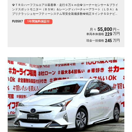
💎ＴＲＤハーフフルエアロ装着車・走行６万ｋｍ台💎コーナーセンサー＆ブライ
ンドスポットモニター（ＢＳＭ）＆レーンディパーチャーアラート（ＬＤＡ）＆
プリクラッシュセーフティーシステム等安全装備多数💎純正９インチＳＤナビ🗾
ＤＶＤ💿Ｂｌｕｅｔｏｏｔｈ🎶📱📞フルセグＴＶ内蔵型📺走行中映像視聴可能👀
FU3587
1年間無料保証付
ＬＥＤヘッドライト・ＬＥＤフォグ・オートＨｉビーム機能付💡レーダークルー
ズコントロール・高速走行も追尾機能で楽々運転🚗黒本革シート💺前席シートヒ
55,800
月々
円～
ーター🔥快適装備多数👍ドライブレコーダ付で安心録画ＯＫ📹
万円
229
車両本体価格
万円
245
現金一括価格