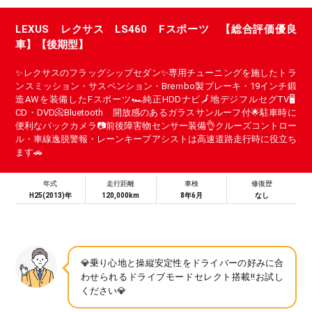
LEXUS レクサス LS460 Fスポーツ 【総合評価優良
車】【後期型】
✨レクサスのフラッグシップセダン✨専用チューニングを施したトラ
ンスミッション・サスペンション・Breｍbo製ブレーキ・19インチ鍛
造AWを装備したFスポーツ🏎️純正HDDナビ🗾地デジフルセグTV🖥️
CD・DVD📀Bluetooth 開放感のあるガラスサンルーフ付🌟駐車時に
便利なバックカメラ📷前後障害物センサー装備👌クルーズコントロー
ル・車線逸脱警報・レーンキープアシストは高速道路走行時に役立ち
ます🚗
年式
走行距離
車検
修復歴
H25(2013)年
120,000km
8年6月
なし
💎乗り心地と操縦安定性をドライバーの好みに合
わせられるドライブモードセレクト搭載‼️お試し
ください💎