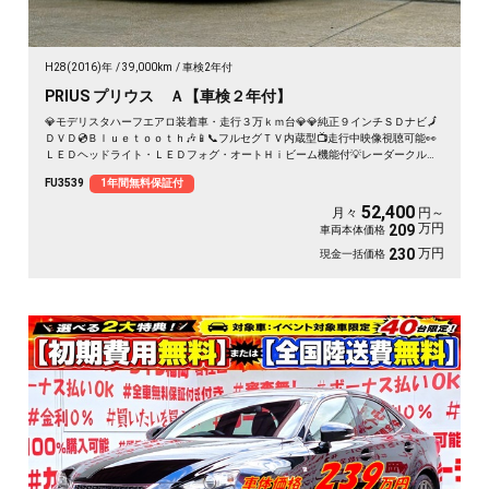
H28(2016)年
39,000km
車検2年付
PRIUS プリウス Ａ【車検２年付】
💎モデリスタハーフエアロ装着車・走行３万ｋｍ台💎💎純正９インチＳＤナビ🗾
ＤＶＤ💿Ｂｌｕｅｔｏｏｔｈ🎶📱📞フルセグＴＶ内蔵型📺走行中映像視聴可能👀
ＬＥＤヘッドライト・ＬＥＤフォグ・オートＨｉビーム機能付💡レーダークルー
ズコントロール・高速走行も追尾機能で楽々運転🚗プリクラッシュセーフティー
FU3539
1年間無料保証付
システム・安全装備もバッチリ👍前後ドライブレコーダ付で安心録画ＯＫ📹🚗
52,400
月々
円～
万円
209
車両本体価格
万円
230
現金一括価格