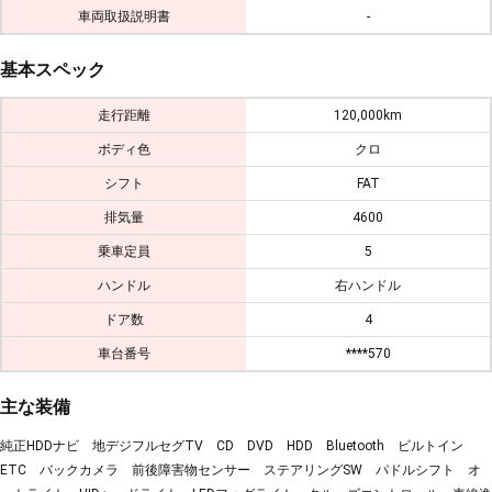
車両取扱説明書
-
基本スペック
走行距離
120,000km
ボディ色
クロ
シフト
FAT
排気量
4600
乗車定員
5
ハンドル
右ハンドル
ドア数
4
車台番号
****570
主な装備
純正HDDナビ 地デジフルセグTV CD DVD HDD Bluetooth ビルトイン
ETC バックカメラ 前後障害物センサー ステアリングSW パドルシフト オ