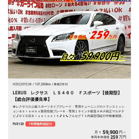
H25(2013)年
107,000km
車検2年付
LEXUS レクサス ＬＳ４６０ Ｆスポーツ【後期型】
【総合評価優良車】
💎レクサスの上級スポーツタイプグレード・専用チューニングのトランスミッシ
ョン＆ｂｒｅｍｂｏ製高性能ブレーキ・専用１９インチ鍛造ＡＷ🎉純正マルチナ
ビ🗾ＤＶＤ📀Ｂｌｕｅｔｏｏｔｈ🎵📱📞フルセグＴＶ内蔵型📺走行中映像視聴可
能👀パドルシフト付の革巻きスポーツステアリング👐💎２眼LEDヘッドライト＆
FU3123
1年間無料保証付
シャープなＬＥＤフォグランプでも明るさ抜群💡ホールド感を重視したＦスポ専
用本革エア―シート💺万が一もバッチリ録画・前後ドライブレコーダー付📹綺麗
59,900
月々
円～
なパールカラーの最高級Ｂｉｇセダン🔥🌈プリクラッシュセーフティ装備で運転
万円
259
車両本体価格