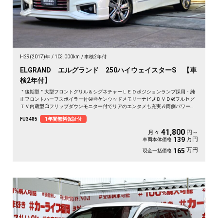
H29(2017)年
103,000km
車検2年付
ELGRAND エルグランド 250ハイウェイスターS 【車
検2年付】
＂後期型＂大型フロントグリル＆シグネチャーＬＥＤポジションランプ採用・純
正フロントハーフスポイラー付😛🌞ケンウッドメモリーナビ🗾ＤＶＤ💿フルセグ
ＴＶ内蔵型📺フリップダウンモニター付でリアのエンタメも充実🎶両側パワース
ライドドア🌞サイドサンシェード付きでＵＶ😎プライバシーもＯＫ✨７人乗りキ
FU3485
1年間無料保証付
ャプテンシートタイプ・オットマン付💎ハーフレザーシート💺で更に高級感を演
出💺車庫入れもバックカメラで簡単駐車🔧🌈ドライブレコーダー付きで安心録画
41,800
月々
円～
ＯＫ🎥🌈納車時新品タイヤ装着🚗
万円
139
車両本体価格
万円
165
現金一括価格