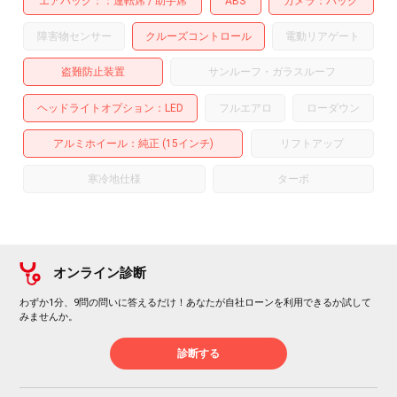
エアバッグ：
運転席
助手席
ABS
カメラ
バック
障害物センサー
クルーズコントロール
電動リアゲート
盗難防止装置
サンルーフ・ガラスルーフ
ヘッドライトオプション
LED
フルエアロ
ローダウン
アルミホイール
：純正 (15インチ)
リフトアップ
寒冷地仕様
ターボ
オンライン診断
わずか1分、9問の問いに答えるだけ！あなたが自社ローンを利用できるか試して
みませんか。
診断する