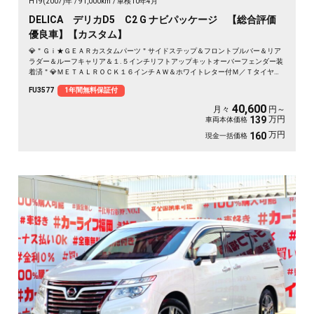
H19(2007)年
91,000km
車検10年4月
DELICA デリカD5 C2 G ナビパッケージ 【総合評価
優良車】【カスタム】
💎＂Ｇｉ★ＧＥＡＲカスタムパーツ＂サイドステップ＆フロントブルバー＆リア
ラダー＆ルーフキャリア＆１.５インチリフトアップキットオーバーフェンダー装
着済＂💎ＭＥＴＡＬＲＯＣＫ１６インチＡＷ＆ホワイトレター付Ｍ／Ｔタイヤ装
着済💎ブラウン系レザー調シートカバー付💎両側スライドドア＆左側パワースラ
FU3577
1年間無料保証付
イドドアで乗り降り楽々快適🚪高速走行はクルーズコントロールで楽々運転🏁純
正ＨＤＤナビ🗾ＤＶＤ💿地デジフルセグＴＶ📺走行中映像視聴可能👀
40,600
月々
円～
万円
139
車両本体価格
万円
160
現金一括価格