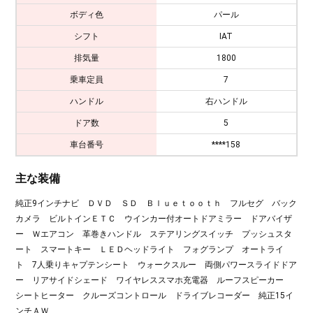
ボディ色
パール
シフト
IAT
排気量
1800
乗車定員
7
ハンドル
右ハンドル
ドア数
5
車台番号
****158
主な装備
純正9インチナビ ＤＶＤ ＳＤ Ｂｌｕｅｔｏｏｔｈ フルセグ バック
カメラ ビルトインＥＴＣ ウインカー付オートドアミラー ドアバイザ
ー Ｗエアコン 革巻きハンドル ステアリングスイッチ プッシュスタ
ート スマートキー ＬＥＤヘッドライト フォグランプ オートライ
ト 7人乗りキャプテンシート ウォークスルー 両側パワースライドドア
ー リアサイドシェード ワイヤレススマホ充電器 ルーフスピーカー
シートヒーター クルーズコントロール ドライブレコーダー 純正15イ
ンチＡＷ