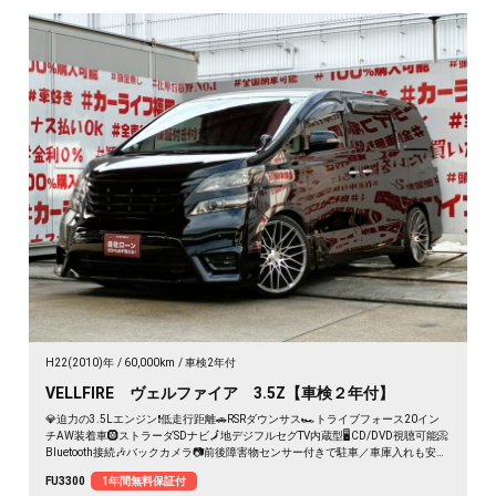
H22(2010)年
60,000km
車検2年付
VELLFIRE ヴェルファイア 3.5Z【車検２年付】
💎迫力の3.5Lエンジン❗低走行距離🚗RSRダウンサス🏎️トライブフォース20イン
チAW装着車🛞ストラーダSDナビ🗾地デジフルセグTV内蔵型🖥️CD/DVD視聴可能📀
Bluetooth接続🎶バックカメラ📷前後障害物センサー付きで駐車／車庫入れも安心
👌両側パワースライドドアで乗り降りラクチン👍車検２年付🚗
FU3300
1年間無料保証付