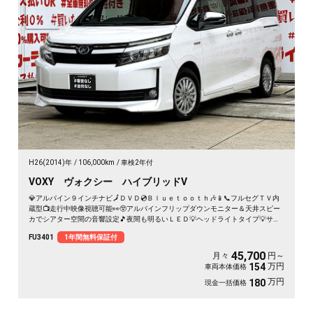
H26(2014)年
106,000km
車検2年付
VOXY ヴォクシー ハイブリッドV
💎アルパイン９インチナビ🗾ＤＶＤ💿Ｂｌｕｅｔｏｏｔｈ🎶📱📞フルセグＴＶ内
蔵型📺走行中映像視聴可能👀😲アルパインフリップダウンモニター＆天井スピー
カでシアター空間の音響設定🎵夜間も明るいＬＥＤ💡ヘッドライトタイプ💡サイ
ドシェードでＵＶ・プライバシーカット😎使い勝手の良い７人乗キャプテンシー
FU3401
1年間無料保証付
ト・楽々ウォークスルー✨ワイヤレススマホ充電器付📱ドライブレコーダー付き
で安心録画📹💎トヨタの人気８０型ヴォクシー・ハイブリッドミニバン👀驚異の
45,700
月々
円～
カタログ燃費🍃ＪＣ０８モード２３．８ｋｍ／Ｌ💎🌈車検２年付🚗
万円
154
車両本体価格
万円
180
現金一括価格