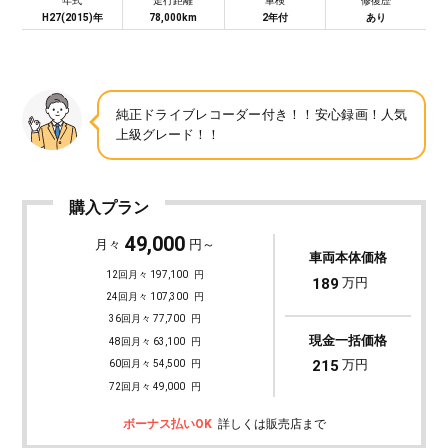
年式
走行距離
車検
修復歴
H27(2015)年
78,000km
2年付
あり
純正ドライブレコーダー付き！！安心録画！人気
上級グレード！！
購入プラン
49,000
月々
円～
車両本体価格
12回月々 197,100
円
189
万円
24回月々 107,300
円
36回月々 77,700
円
現金一括価格
48回月々 63,100
円
215
万円
60回月々 54,500
円
72回月々 49,000
円
ボーナス払いOK
詳しくは販売店まで