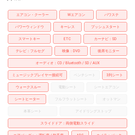
エアコン・クーラー
Wエアコン
パワステ
パワーウィンドウ
キーレス
プッシュスタート
スマートキー
ETC
カーナビ
SD
テレビ
フルセグ
映像
DVD
後席モニター
オーディオ
CD
Bluetooth
SD
AUX
ミュージックプレイヤー接続可
ベンチシート
3列シート
ウォークスルー
電動シート
シートエアコン
シートヒーター
フルフラットシート
オットマン
本革シート
アイドリングストップ
スライドドア
両側電動スライド