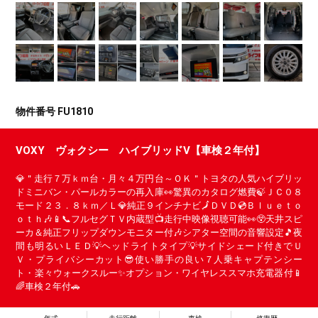
物件番号 FU1810
VOXY ヴォクシー ハイブリッドV【車検２年付】
💎＂走行７万ｋｍ台・月々４万円台～ＯＫ＂トヨタの人気ハイブリッ
ドミニバン・パールカラーの再入庫👀驚異のカタログ燃費🍃ＪＣ０８
モード２３．８ｋｍ／Ｌ💎純正９インチナビ🗾ＤＶＤ💿Ｂｌｕｅｔｏ
ｏｔｈ🎶📱📞フルセグＴＶ内蔵型📺走行中映像視聴可能👀😲天井スピ
ーカ＆純正フリップダウンモニター付🎶シアター空間の音響設定🎵夜
間も明るいＬＥＤ💡ヘッドライトタイプ💡サイドシェード付きでＵ
Ｖ・プライバシーカット😎使い勝手の良い７人乗キャプテンシー
ト・楽々ウォークスルー✨オプション・ワイヤレススマホ充電器付📱
🌈車検２年付🚗