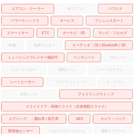
エアコン・クーラー
Wエアコン
パワステ
パワーウィンドウ
キーレス
プッシュスタート
スマートキー
ETC
カーナビ
SD
テレビ
フルセグ
映像
-
後席モニター
オーディオ
CD
Bluetooth
SD
ミュージックプレイヤー接続可
ベンチシート
3列シート
ウォークスルー
電動シート
シートエアコン
シートヒーター
フルフラットシート
オットマン
本革シート
アイドリングストップ
スライドドア
両側スライド（左側電動スライド）
エアバッグ：
運転席
助手席
ABS
カメラ
バック
障害物センサー
クルーズコントロール
電動リアゲート