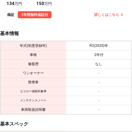
134
150
万円
万円
保証
1年間無料保証付
詳しくはこちら
基本情報
年式(初度登録年)
R2(2020)年
車検
2年付
修復歴
なし
ワンオーナー
-
禁煙車
-
-
エコカー減税対象車
-
メンテナンスノート
車両取扱説明書
-
基本スペック