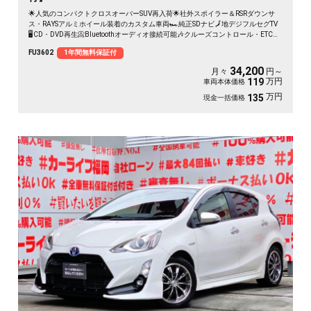
🌟人気のコンパクトクロスオーバーSUV再入荷🌟社外スポイラー＆RSRダウンサ
ス・RAYSアルミホイール装着のカスタム車両🏎️純正SDナビ🗾地デジフルセグTV
🖥️CD・DVD再生📀Bluetoothオーディオ接続可能🎶クルーズコントロール・ETC車
載器装備で高速道路走行もスムーズ✨明るいLEDヘッドライトで夜間も安心です✨
FU3602
1年間無料保証付
34,200
月々
円～
万円
119
車両本体価格
万円
135
現金一括価格