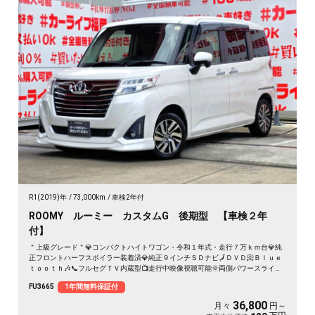
R1(2019)年
73,000km
車検2年付
ROOMY ルーミー カスタムG 後期型 【車検２年
付】
＂上級グレード＂💎コンパクトハイトワゴン・令和１年式・走行７万ｋｍ台💎純
正フロントハーフスポイラー装着済💎純正９インチＳＤナビ🗾ＤＶＤ📀Ｂｌｕｅ
ｔｏｏｔｈ🎶📞フルセグＴＶ内蔵型📺走行中映像視聴可能🌞両側パワースライド
ドア・ワンプッシュオープナー付で開閉楽々🚪衝突回避支援システム・スマート
FU3665
1年間無料保証付
アシスト搭載🌈ＬＥＤヘッドライト＆ＬＥＤフォグランプで夜間の視野性もバッ
チリ💡
36,800
月々
円～