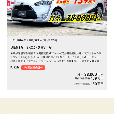
H28(2016)年
109,000km
車検9年5月
SIENTA シエンタHV G
💎車線逸脱警報装置＆衝突被害軽減ブレーキ安全機能搭載✨月々３万円台～ＯＫ
✨コンパクトながらゆったり快適に座れる3列シート・7人乗り✨💺サードシート
は床下収納タイプで広いラゲッジルームへ変更も可能🧳純正ＳＤナビ🗾ＤＶＤ📀
Ｂｌｕｅｔｏｏｔｈ🎶📱📞フルセグＴＶ内蔵型📺走行中映像視聴可能👀🎉ワンプ
FU3256
1年間無料保証付
ッシュオープナータイプ🔘両側パワースライドドア🚪ＬＥＤヘッドライトで夜間
の視野性も抜群💡🌈ＪＣ０８モード走行燃費２７．２ｋｍ／Ｌの低燃費🍀車検２
38,000
月々
円～
年付🌈
万円
139
車両本体価格
万円
150
現金一括価格