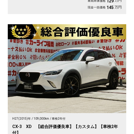
万円
129
車両本体価格
万円
145
現金一括価格
H27(2015)年
109,000km
車検2年付
CX-3 XD 【総合評価優良車】【カスタム】【車検2年
付】