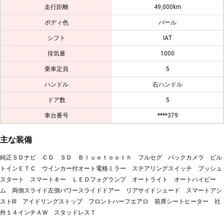
走行距離
49,000km
ボディ色
パール
シフト
IAT
排気量
1000
乗車定員
5
ハンドル
右ハンドル
ドア数
5
車台番号
****379
主な装備
純正ＳＤナビ ＣＤ ＳＤ Ｂｌｕｅｔｏｏｔｈ フルセグ バックカメラ ビル
トインＥＴＣ ウインカー付オート電格ミラー ステアリングスイッチ プッシュ
スタート スマートキー ＬＥＤフォグランプ オートライト オートハイビー
ム 両側スライド左側パワースライドドアー リアサイドシェード スマートアシ
ストⅢ アイドリングストップ フロントハーフエアロ 前席シートヒーター 社
外１４インチＡＷ スタッドレスＴ