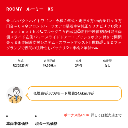
ROOMY ルーミー XS
💎コンパクトハイトワゴン・令和２年式・走行４万km台💎月々３万
円台～ＯＫ💎フロントハーフエアロ装着車💎純正ＳＤナビ🗾ＣＤ📀Ｂ
ｌｕｅｔｏｏｔｈ🎶📞フルセグＴＶ内蔵型📺走行中映像視聴可能🌞両
側スライド左側パワースライドドアー・プッシュボタン付きで開閉
楽々🚪衝突回避支援システム・スマートアシストⅢ搭載🌈ＬＥＤフォ
グランプで夜間の視野性もバッチリ💡✨車検２年付✨🚗
年式
走行距離
車検
修復歴
R2(2020)年
49,000km
2年付
なし
低燃費🍃JC08モード燃費24.6km/ℓ🍃
ボーナス払いOK
詳しくは販売店まで
車両本体価格
現金一括価格