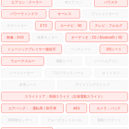
エアコン・クーラー
Wエアコン
パワステ
パワーウィンドウ
キーレス
プッシュスタート
スマートキー
ETC
カーナビ
SD
テレビ
フルセグ
映像
DVD
後席モニター
オーディオ
CD
Bluetooth
SD
ミュージックプレイヤー接続可
ベンチシート
3列シート
ウォークスルー
電動シート
シートエアコン
シートヒーター
フルフラットシート
オットマン
本革シート
アイドリングストップ
スライドドア
両側スライド（左側電動スライド）
エアバッグ：
運転席
助手席
ABS
カメラ
バック
障害物センサー
クルーズコントロール
電動リアゲート