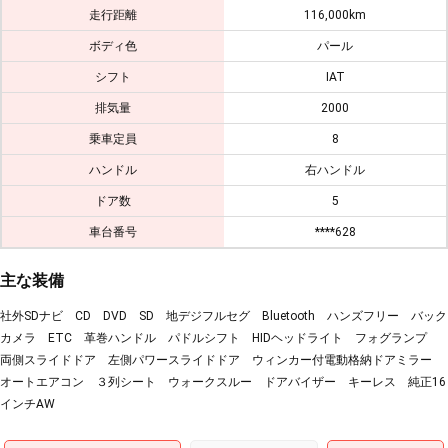
走行距離
116,000km
ボディ色
パール
シフト
IAT
排気量
2000
乗車定員
8
ハンドル
右ハンドル
ドア数
5
車台番号
****628
主な装備
社外SDナビ CD DVD SD 地デジフルセグ Bluetooth ハンズフリー バック
カメラ ETC 革巻ハンドル パドルシフト HIDヘッドライト フォグランプ
両側スライドドア 左側パワースライドドア ウィンカー付電動格納ドアミラー
オートエアコン ３列シート ウォークスルー ドアバイザー キーレス 純正16
インチAW