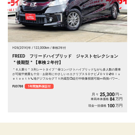
H26(2014)年
122,000km
車検2年付
FREED フリードハイブリッド ジャストセレクション
＂後期型＂【車検２年付】
＂６人乗り＂３列シートタイプ＂🤩コンパクトハイブリッドながら多人数の乗車
が可能🎊燃費も十分・お財布にやさしい👛エクリプスＳＤナビ🗾ＤＶＤ💿Ｂｌｕ
ｅｔｏｏｔｈ📞地デジフルセグＴＶ内蔵型📺走行中映像視聴可能👀両側パワース
ライドドア付🚪乗降り楽々✨スマートキータイプで鍵の開け閉めもワンタッチ👆
FU3700
1年間無料保証付
クルーズコントロール機能付・高速道路も運転楽々👏ＨＩＤヘッドライト＆ＬＥ
Ｄフォグランプ付で夜間視野確保🔦
25,300
月々
円～
万円
84
車両本体価格
万円
100
現金一括価格