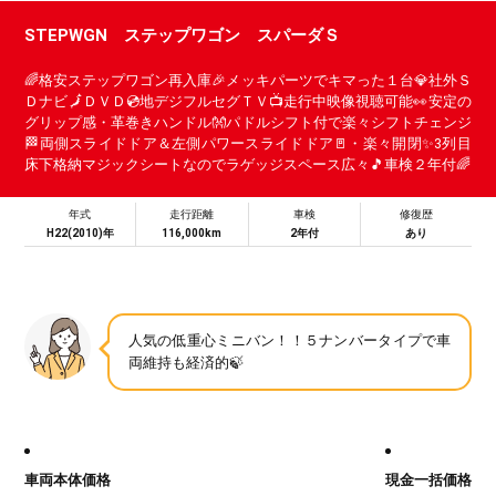
STEPWGN ステップワゴン スパーダＳ
🌈格安ステップワゴン再入庫🎉メッキパーツでキマった１台💎社外Ｓ
Ｄナビ🗾ＤＶＤ💿地デジフルセグＴＶ📺走行中映像視聴可能👀安定の
グリップ感・革巻きハンドル👐パドルシフト付で楽々シフトチェンジ
🏁両側スライドドア＆左側パワースライドドア🚪・楽々開閉✨3列目
床下格納マジックシートなのでラゲッジスペース広々🎵車検２年付🌈
年式
走行距離
車検
修復歴
H22(2010)年
116,000km
2年付
あり
人気の低重心ミニバン！！５ナンバータイプで車
両維持も経済的🍃
車両本体価格
現金一括価格