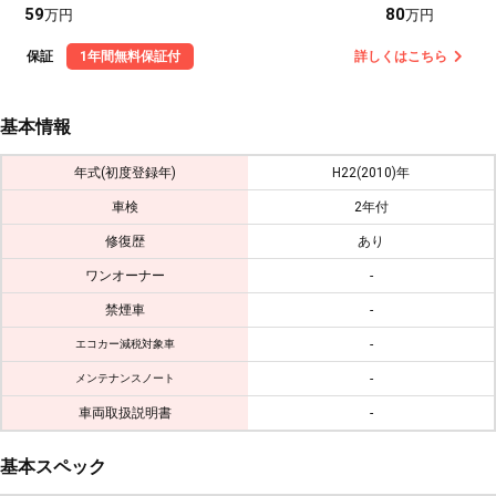
59
80
万円
万円
保証
1年間無料保証付
詳しくはこちら
基本情報
年式(初度登録年)
H22(2010)年
車検
2年付
修復歴
あり
ワンオーナー
-
禁煙車
-
-
エコカー減税対象車
-
メンテナンスノート
車両取扱説明書
-
基本スペック