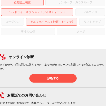
盗難防止装置
サンルーフ・ガラスルーフ
ヘッドライトオプション
ディスチャージド
フルエアロ
ローダウン
アルミホイール
：純正 (16インチ)
リフトアップ
寒冷地仕様
ターボ
オンライン診断
わずか1分、9問の問いに答えるだけ！あなたが自社ローンを利用できるか試してみません
か。
診断する
お電話でのお問い合わせ
お急ぎの場合はお電話で。専属オペレーターがご対応いたします。