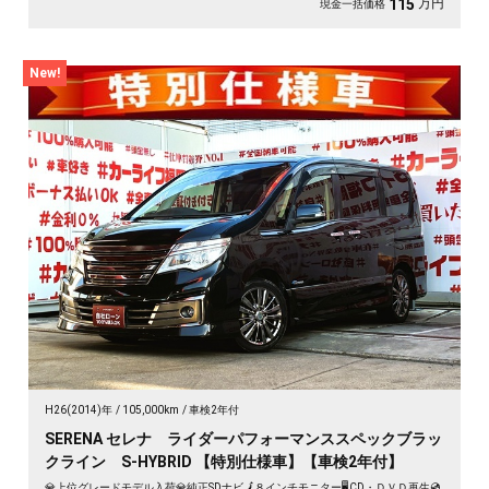
万円
115
現金一括価格
New!
H26(2014)年
105,000km
車検2年付
SERENA セレナ ライダーパフォーマンススペックブラッ
クライン S-HYBRID 【特別仕様車】【車検2年付】
💎上位グレードモデル入荷💎純正SDナビ🗾８インチモニター🖥️CD・ＤＶＤ再生💿