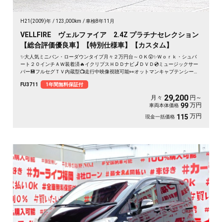
H21(2009)年
123,000km
車検8年11月
VELLFIRE ヴェルファイア 2.4Z プラチナセレクション
【総合評価優良車】【特別仕様車】【カスタム】
✨大人気ミニバン・ローダウンタイプ月々２万円台～ＯＫ😲✨Ｗｏｒｋ・シュバ
ート２０インチＡＷ装着済🔥イクリプスＨＤＤナビ🗾ＤＶＤ💿ミュージックサー
バー💾フルセグＴＶ内蔵型📺走行中映像視聴可能👀オットマンキャプテンシート
💺でくつろぎ空間のセカンドシート💺両側パワースライドドアー🚪＆パワーバッ
FU3711
1年間無料保証付
クドアーでボタン・リモコン楽々開閉🔘🌈
29,200
月々
円～
万円
99
車両本体価格
万円
115
現金一括価格