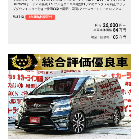
Bluetoothオーディオ接続📱📞フルセグＴＶ内蔵型📺リアのエンタメも純正フリッ
プダウンモニター付きで快適📺楽々開閉・両側パワースライドドア🚪ロングスラ
イドのセンターシートでアレンジ性も多彩💺クルーズコントロール装備🌈納車時
FU3713
1年間無料保証付
新品タイヤ装着🛞🚗
26,600
月々
円～
万円
84
車両本体価格
万円
105
現金一括価格