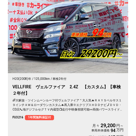
H20(2008)年
125,000km
車検2年付
VELLFIRE ヴェルファイア 2.4Z 【カスタム】【車検
２年付】
🌈大解放・ツインムーンルーフ付ヴェルファイア＂大人気🔥ＲＡＹＳベルサス１
９インチＡＷ＆ローダウンカスタム🔥再入庫🌞エクリプスＨＤＤナビ🗾ＤＶＤ・
CD📀📞地デジフルセグＴＶ内蔵型📺走行中映像視聴可能👀両側パワースライドド
アー👨‍👧‍👦・７人乗りオットマン付きキャプテンシート💺・アルパインフリップ
FU3216
1年間無料保証付
ダウンモニター搭載📺⚡多数装備付きの人気ミニバン・月々２万円台～ＯＫ😲
29,200
月々
円～
万円
94
車両本体価格