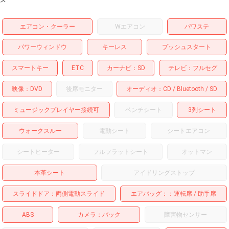
エアコン・クーラー
Wエアコン
パワステ
パワーウィンドウ
キーレス
プッシュスタート
スマートキー
ETC
カーナビ
SD
テレビ
フルセグ
映像
DVD
後席モニター
オーディオ
CD
Bluetooth
SD
ミュージックプレイヤー接続可
ベンチシート
3列シート
ウォークスルー
電動シート
シートエアコン
シートヒーター
フルフラットシート
オットマン
本革シート
アイドリングストップ
スライドドア
両側電動スライド
エアバッグ：
運転席
助手席
ABS
カメラ
バック
障害物センサー