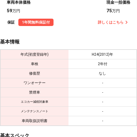
車両本体価格
現金一括価格
59
75
万円
万円
保証
1年間無料保証付
詳しくはこちら
基本情報
年式(初度登録年)
H24(2012)年
車検
2年付
修復歴
なし
ワンオーナー
-
禁煙車
-
-
エコカー減税対象車
-
メンテナンスノート
車両取扱説明書
-
基本スペック