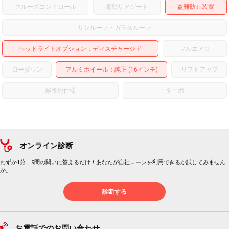
クルーズコントロール
電動リアゲート
盗難防止装置
サンルーフ・ガラスルーフ
ヘッドライトオプション
ディスチャージド
フルエアロ
ローダウン
アルミホイール
：純正 (16インチ)
リフトアップ
寒冷地仕様
ターボ
オンライン診断
わずか1分、9問の問いに答えるだけ！あなたが自社ローンを利用できるか試してみません
か。
診断する
お電話でのお問い合わせ