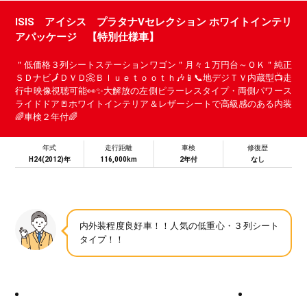
ISIS アイシス プラタナVセレクション ホワイトインテリ
アパッケージ 【特別仕様車】
＂低価格３列シートステーションワゴン＂月々１万円台～ＯＫ＂純正
ＳＤナビ🗾ＤＶＤ📀Ｂｌｕｅｔｏｏｔｈ🎶📱📞地デジＴＶ内蔵型📺走
行中映像視聴可能👀✨大解放の左側ピラーレスタイプ・両側パワース
ライドドア🚪ホワイトインテリア＆レザーシートで高級感のある内装
🌈車検２年付🌈
年式
走行距離
車検
修復歴
H24(2012)年
116,000km
2年付
なし
内外装程度良好車！！人気の低重心・３列シート
タイプ！！