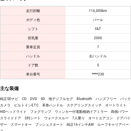
走行距離
116,000km
ボディ色
パール
シフト
FAT
排気量
2000
乗車定員
7
ハンドル
右ハンドル
ドア数
5
車台番号
****230
主な装備
純正SDナビ CD DVD SD 地デジフルセグ Bluetooth ハンズフリー バック
カメラ ビルトインETC 革巻ハンドル ステアリングスイッチ オートライト
HIDヘッドライト フォグランプ ウィンカー付電動格納ドアミラー 両側パワー
スライドドア 3列シート ウォークスルー 7人乗り オートエアコン ドアバイ
ザー スマートキー プッシュスタート 純正16インチAW ルーフキャリアベー
ス