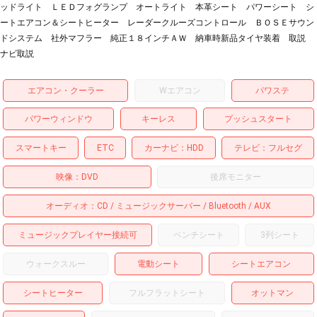
ッドライト ＬＥＤフォグランプ オートライト 本革シート パワーシート シ
ートエアコン＆シートヒーター レーダークルーズコントロール ＢＯＳＥサウン
ドシステム 社外マフラー 純正１８インチＡＷ 納車時新品タイヤ装着 取説
ナビ取説
エアコン・クーラー
Wエアコン
パワステ
パワーウィンドウ
キーレス
プッシュスタート
スマートキー
ETC
カーナビ
HDD
テレビ
フルセグ
映像
DVD
後席モニター
オーディオ
CD
ミュージックサーバー
Bluetooth
AUX
ミュージックプレイヤー接続可
ベンチシート
3列シート
ウォークスルー
電動シート
シートエアコン
シートヒーター
フルフラットシート
オットマン