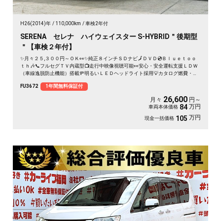
H26(2014)年
110,000km
車検2年付
SERENA セレナ ハイウェイスター S-HYBRID＂後期型
＂【車検２年付】
✨月々２５,３００円～ＯＫ👀✨純正８インチＳＤナビ🗾ＤＶＤ💿Ｂｌｕｅｔｏｏ
ｔｈ🎶📞フルセグＴＶ内蔵型📺走行中映像視聴可能👀安心・安全運転支援ＬＤＷ
（車線逸脱防止機能）搭載🚥明るいＬＥＤヘッドライト採用💡カタログ燃費・Ｊ
Ｃ０８モード１６ｋｍ／Ｌ🍃Ｗオートエアコンタイプで楽々温度調整🌀純正フリ
FU3672
1年間無料保証付
ップダウンモニター搭載📺ドライブレコーダ付で安心録画📹納車時新品タイヤ装
着🌈
26,600
月々
円～
万円
84
車両本体価格
万円
105
現金一括価格