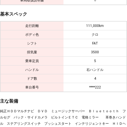
車両取扱説明書
○
基本スペック
走行距離
111,000km
ボディ色
クロ
シフト
FAT
排気量
3500
乗車定員
5
ハンドル
右ハンドル
ドア数
4
車台番号
****222
主な装備
純正ＨＤＤマルチナビ ＤＶＤ ミュージックサーバー Ｂｌｕｅｔｏｏｔｈ フ
ルセグ バック・サイドカメラ ビルトインＥＴＣ 電格ミラー 革巻きハンド
ル ステアリングスイッチ プッシュスタート インテリジェントキー ＨＩＤヘ