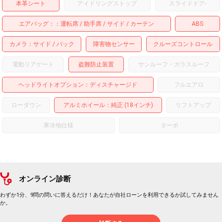
本革シート
アイドリングストップ
スライドドア
-
エアバッグ：
運転席
助手席
サイド
カーテン
ABS
カメラ
サイド
バック
障害物センサー
クルーズコントロール
電動リアゲート
盗難防止装置
サンルーフ・ガラスルーフ
ヘッドライトオプション
ディスチャージド
フルエアロ
ローダウン
アルミホイール
：純正 (18インチ)
リフトアップ
寒冷地仕様
ターボ
オンライン診断
わずか1分、9問の問いに答えるだけ！あなたが自社ローンを利用できるか試してみません
か。