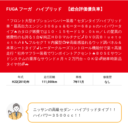
FUGA フーガ ハイブリッド 【総合評価優良車】
＂フロント大型オプションバンパー装着＂セダンタイプハイブリッド
車＂最高出力エンジン３０６ｐｓ＆モーター６８ｐｓのハイパワータ
イプ🔥カタログ燃費では１０・１５モード１９．０ｋｍ／Ｌの驚異の
燃費性のも誇る１台🍃純正ＨＤＤマルチナビ🗾ＤＶＤ📀Ｂｌｕｅｔｏ
ｏｔｈ🎶📱📞フルセグＴＶ内臓型📺💎高級感溢れるウッド調パネル＆
本革シートタイプ💺レーダークルーズコントロール機能付で楽々高速
走行＂社外マフラー装着でワンポイントアクセント🔥ＢＯＳＥサウン
ドシステムの重厚なサウンド♬月々２万円台～ＯＫ😮🌈納車時新品
タイヤ付🌈🚗
年式
走行距離
車検
修復歴
H22(2010)年
111,000km
7年11月
なし
ニッサンの高級セダン・ハイブリッドタイプ！！
ハイパワー３５００ｃｃ！！