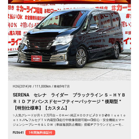
H26(2014)年
111,000km
車検9年7月
SERENA セレナ ライダー ブラックライン Ｓ－ＨＹＢ
ＲＩＤ アドバンスドセーフティーパッケージ＂後期型＂
【特別仕様車】【カスタム】
✨人気グレードが月々２万円台～ＯＫ👀✨純正ＨＤＤナビ🗾ＤＶＤ💿Ｂｌｕｅｔｏ
ｏｔｈ🎶📞フルセグＴＶ内蔵型📺走行中映像視聴可能👀📺安心・安全機能エマー
ジェンシーブレーキ＆ＬＤＷ（車線逸脱防止機能）搭載🚥アラウンドビューモニ
ター搭載📹💡カタログ燃費・ＪＣ０８モード１６ｋｍ／Ｌ🍃エクステリア・イン
FU3641
1年間無料保証付
テリアをトータルコーディネートしたカスタムカー「ライダー」💎🌈🚗車検２年
付🌈