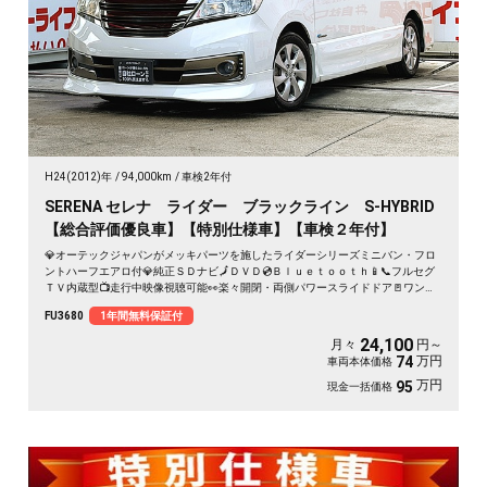
H24(2012)年
94,000km
車検2年付
SERENA セレナ ライダー ブラックライン S-HYBRID
【総合評価優良車】【特別仕様車】【車検２年付】
💎オーテックジャパンがメッキパーツを施したライダーシリーズミニバン・フロ
ントハーフエアロ付💎純正ＳＤナビ🗾ＤＶＤ💿Ｂｌｕｅｔｏｏｔｈ📱📞フルセグ
ＴＶ内蔵型📺走行中映像視聴可能👀楽々開閉・両側パワースライドドア🚪ワンプ
ッシュオープナー付🔦ロングスライドのセンターシートでアレンジ性も多彩💺ア
FU3680
1年間無料保証付
ルパイン１０.２インチフリップダウンモニター付でリアのエンタメも充実👀クル
ーズコントロール装備🌈ＨＩＤヘッドライト＆フォグランプ付で夜間視野確保🔦
24,100
月々
円～
月々２４，１００円～ＯＫ😲
万円
74
車両本体価格
万円
95
現金一括価格