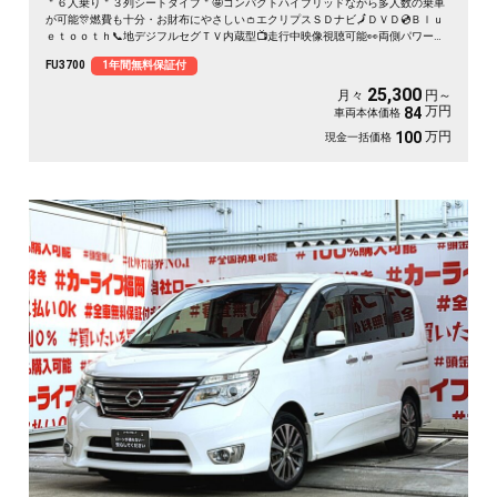
＂６人乗り＂３列シートタイプ＂🤩コンパクトハイブリッドながら多人数の乗車
が可能🎊燃費も十分・お財布にやさしい👛エクリプスＳＤナビ🗾ＤＶＤ💿Ｂｌｕ
ｅｔｏｏｔｈ📞地デジフルセグＴＶ内蔵型📺走行中映像視聴可能👀両側パワース
ライドドア付🚪乗降り楽々✨スマートキータイプで鍵の開け閉めもワンタッチ👆
FU3700
1年間無料保証付
クルーズコントロール機能付・高速道路も運転楽々👏ＨＩＤヘッドライト＆ＬＥ
Ｄフォグランプ付で夜間視野確保🔦
25,300
月々
円～
万円
84
車両本体価格
万円
100
現金一括価格