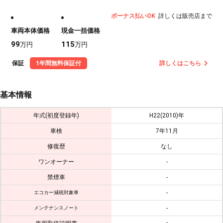
ボーナス払いOK
詳しくは販売店まで
車両本体価格
現金一括価格
99
115
万円
万円
保証
1年間無料保証付
詳しくはこちら
基本情報
年式(初度登録年)
H22(2010)年
車検
7年11月
修復歴
なし
ワンオーナー
-
禁煙車
-
-
エコカー減税対象車
-
メンテナンスノート