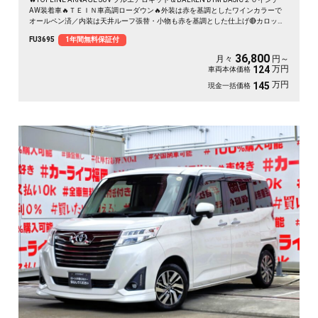
AW装着車🔥ＴＥＩＮ車高調ローダウン🔥外装は赤を基調としたワインカラーで
オールペン済／内装は天井ルーフ張替・小物も赤を基調とした仕上げ🔴カロッツ
ェリアナビ🗾ＤＶＤ💿Ｂｌｕｅｔｏｏｔｈ📱🎶フルセグＴＶ内蔵型📺走行中映像
FU3695
1年間無料保証付
視聴可能👀アイドリングストップ機能付・ＪＣ０８モード・カタログ燃費１８．
６ｋｍ／Ｌ🍃バック・サイドカメラ📹付きで駐車も楽々🚗ＲＶＭ（リアビークル
36,800
月々
円～
モニタリングシステム）・スマートシティブレーキサポート安全運転支援搭載✨
万円
124
車両本体価格
高速も楽々運転・クルーズコントロール機能🚗
万円
145
現金一括価格