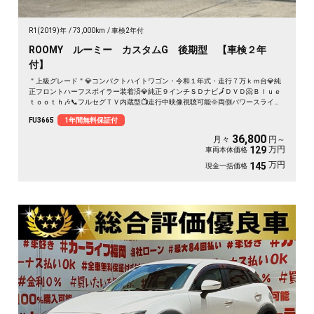
R1(2019)年
73,000km
車検2年付
ROOMY ルーミー カスタムG 後期型 【車検２年
付】
＂上級グレード＂💎コンパクトハイトワゴン・令和１年式・走行７万ｋｍ台💎純
正フロントハーフスポイラー装着済💎純正９インチＳＤナビ🗾ＤＶＤ📀Ｂｌｕｅ
ｔｏｏｔｈ🎶📞フルセグＴＶ内蔵型📺走行中映像視聴可能🌞両側パワースライド
ドア・ワンプッシュオープナー付で開閉楽々🚪衝突回避支援システム・スマート
FU3665
1年間無料保証付
アシスト搭載🌈ＬＥＤヘッドライト＆ＬＥＤフォグランプで夜間の視野性もバッ
チリ💡
36,800
月々
円～
万円
129
車両本体価格
万円
145
現金一括価格