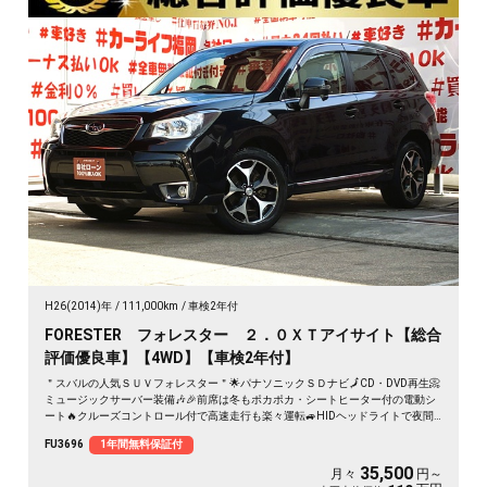
H26(2014)年
111,000km
車検2年付
FORESTER フォレスター ２．０ＸＴアイサイト【総合
評価優良車】【4WD】【車検2年付】
＂スバルの人気ＳＵＶフォレスター＂🌟パナソニックＳＤナビ🗾CD・DVD再生📀
ミュージックサーバー装備🎶🎉前席は冬もポカポカ・シートヒーター付の電動シ
ート🔥クルーズコントロール付で高速走行も楽々運転🚙HIDヘッドライトで夜間
の視界確保✨納車時新品タイヤ装着🌈🚗
FU3696
1年間無料保証付
35,500
月々
円～