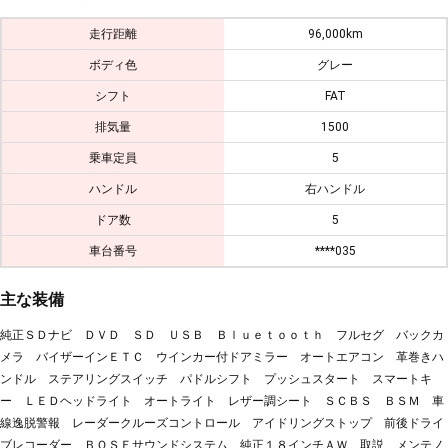
走行距離
96,000km
ボディ色
グレー
シフト
FAT
排気量
1500
乗車定員
5
ハンドル
右ハンドル
ドア数
5
車台番号
****035
主な装備
純正ＳＤナビ ＤＶＤ ＳＤ ＵＳＢ Ｂｌｕｅｔｏｏｔｈ フルセグ バックカ
メラ バイザーインＥＴＣ ウインカー付ドアミラー オートエアコン 革巻きハ
ンドル ステアリングスイッチ パドルシフト プッシュスタート スマートキ
ー ＬＥＤヘッドライト オートライト レザー調シート ＳＣＢＳ ＢＳＭ 車
線逸脱警報 レーダークルーズコントロール アイドリングストップ 前後ドライ
ブレコーダー ＢＯＳＥサウンドシステム 純正１８インチＡＷ 取説 メンテノ