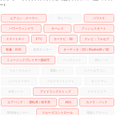
ート
エアコン・クーラー
Wエアコン
パワステ
パワーウィンドウ
キーレス
プッシュスタート
スマートキー
ETC
カーナビ
SD
テレビ
フルセグ
映像
DVD
後席モニター
オーディオ
CD
Bluetooth
SD
ミュージックプレイヤー接続可
ベンチシート
3列シート
ウォークスルー
電動シート
シートエアコン
シートヒーター
フルフラットシート
オットマン
本革シート
アイドリングストップ
スライドドア
-
エアバッグ：
運転席
助手席
ABS
カメラ
バック
障害物センサー
クルーズコントロール
電動リアゲート