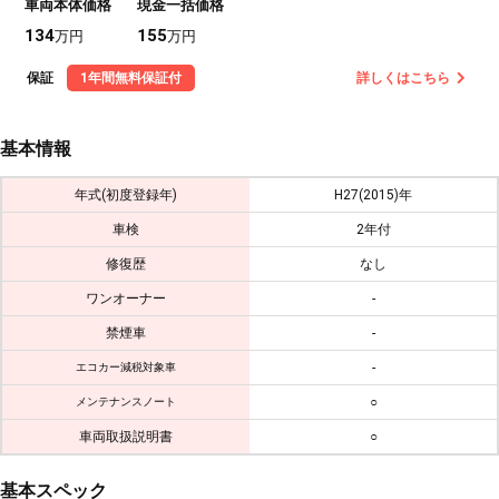
車両本体価格
現金一括価格
134
155
万円
万円
保証
1年間無料保証付
詳しくはこちら
基本情報
年式(初度登録年)
H27(2015)年
車検
2年付
修復歴
なし
ワンオーナー
-
禁煙車
-
-
エコカー減税対象車
○
メンテナンスノート
車両取扱説明書
○
基本スペック