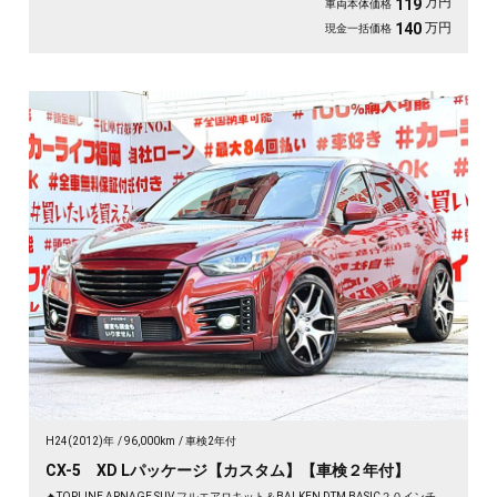
万円
119
車両本体価格
万円
140
現金一括価格
H24(2012)年
96,000km
車検2年付
CX-5 XD Lパッケージ【カスタム】【車検２年付】
🔥TOPLINE ARNAGE SUV フルエアロキット＆BALKEN DTM BASIC２０インチ