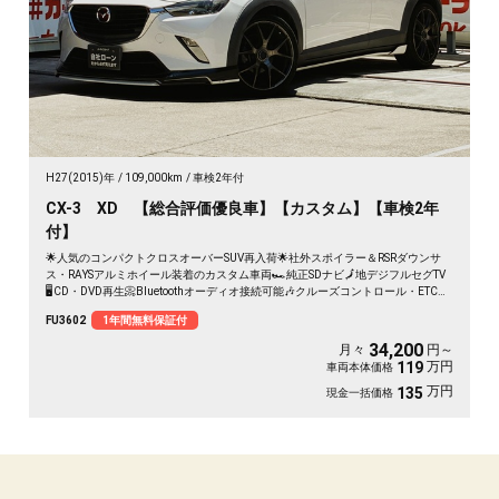
H27(2015)年
109,000km
車検2年付
CX-3 XD 【総合評価優良車】【カスタム】【車検2年
付】
🌟人気のコンパクトクロスオーバーSUV再入荷🌟社外スポイラー＆RSRダウンサ
ス・RAYSアルミホイール装着のカスタム車両🏎️純正SDナビ🗾地デジフルセグTV
🖥️CD・DVD再生📀Bluetoothオーディオ接続可能🎶クルーズコントロール・ETC車
載器装備で高速道路走行もスムーズ✨明るいLEDヘッドライトで夜間も安心です✨
FU3602
1年間無料保証付
34,200
月々
円～
万円
119
車両本体価格
万円
135
現金一括価格