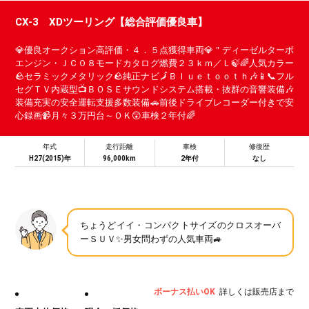
CX-3 XDツーリング【総合評価優良車】
💎優良オークション高評価・４．５点獲得車両💎＂ディーゼルターボ
エンジン・ＪＣ０８モードカタログ燃費２３ｋｍ／Ｌ🍃🌈人気カラー
🪨セラミックメタリック🪨純正ナビ🗾Ｂｌｕｅｔｏｏｔｈ🎶📱📞フル
セグＴＶ内蔵型📺ＢＯＳＥサウンドシステム搭載・抜群の音響装備🎶
装備充実の安全運転支援多数装備🚗前後ドライブレコーダー付きで安
心録画📹月々３万円台～ＯＫ😲車検２年付🌈
年式
走行距離
車検
修復歴
H27(2015)年
96,000km
2年付
なし
ちょうどイイ・コンパクトサイズのクロスオーバ
ーＳＵＶ✨男女問わずの人気車両🚙
ボーナス払いOK
詳しくは販売店まで