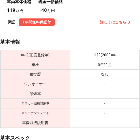
車両本体価格
現金一括価格
119
140
万円
万円
保証
1年間無料保証付
詳しくはこちら
基本情報
年式(初度登録年)
H20(2008)年
車検
5年11月
修復歴
なし
ワンオーナー
-
禁煙車
-
-
エコカー減税対象車
-
メンテナンスノート
車両取扱説明書
-
基本スペック