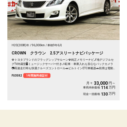
H20(2008)年
96,000km
車検9年6月
CROWN クラウン 2.5アスリートナビパッケージ
💎トヨタブランドのフラッグシップサルーン💎純正メモリーナビ🗾地デジフルセ
グTV内蔵型🖥️ミュージックサーバー付き🎶駐車・車庫入れも安心なバックカメラ
📷高速走行時も快適クルーズコントロール🚗ビルトインETC車載器🚗前席は電動
シート💺夜間も明るいHIDヘッドライト🌟フォグライト🌟ガラスサンルーフ装備
FU3582
1年間無料保証付
で車内明るく👍納車時新品タイヤ装着🛞
33,000
月々
円～
万円
114
車両本体価格
万円
130
現金一括価格