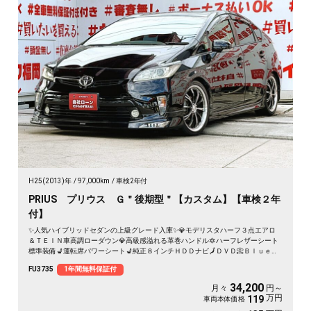
H25(2013)年
97,000km
車検2年付
PRIUS プリウス Ｇ＂後期型＂【カスタム】【車検２年
付】
✨人気ハイブリッドセダンの上級グレード入庫✨💎モデリスタハーフ３点エアロ
＆ＴＥＩＮ車高調ローダウン💎高級感溢れる革巻ハンドル🔯ハーフレザーシート
標準装備💺運転席パワーシート💺純正８インチＨＤＤナビ🗾ＤＶＤ📀Ｂｌｕｅｔ
ｏｏｔｈ📱🎶📞フルセグＴＶ内蔵型📺走行中映像視聴可能📺クルーズコントロー
FU3735
1年間無料保証付
ル機能で長距離も楽々運転🔰文句無しの燃費性能💨・カタログ燃費ＪＣ０８モー
ド🍂３０．２ｋｍ／Ｌ✨デュアルマフラー装着済で重低音も楽しめる📢🌈
34,200
月々
円～
万円
119
車両本体価格