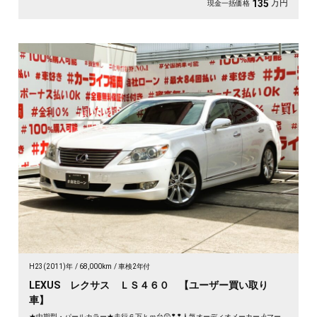
万円
135
現金一括価格
H23(2011)年
68,000km
車検2年付
LEXUS レクサス ＬＳ４６０ 【ユーザー買い取り
車】
★中期型・パールカラー★走行６万ｋｍ台😲❢❢人気オーディオメーカー🎶マー