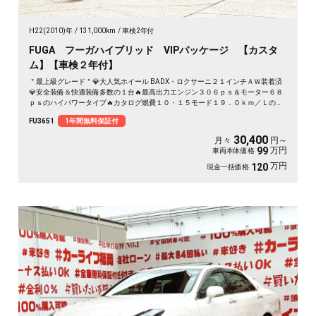
H22(2010)年
131,000km
車検2年付
FUGA フーガハイブリッド VIPパッケージ 【カスタ
ム】【車検２年付】
＂最上級グレード＂💎大人気ホイール BADX・ロクサーニ２１インチＡＷ装着済
💎安全装備＆快適装備多数の１台🔥最高出力エンジン３０６ｐｓ＆モーター６８
ｐｓのハイパワータイプ🔥カタログ燃費１０・１５モード１９．０ｋｍ／Ｌの驚
異の燃費性のも誇る１台🍃純正ＨＤＤマルチナビ🗾ＤＶＤ📀Ｂｌｕｅｔｏｏｔｈ
FU3651
1年間無料保証付
🎶📱📞フルセグＴＶ内臓型📺走行中映像視聴可能👀💎高級感溢れるウッド調パネ
ル＆本革シート＆パワーシートタイプ💺レーダークルーズコントロール機能付で
30,400
月々
円～
楽々高速走行＂シートエアコン＆全席シートヒーター付の快適装備✨リア電動シ
万円
99
車両本体価格
ート付の豪華装備🚗
万円
120
現金一括価格