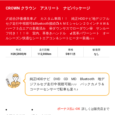
CROWN クラウン アスリート ナビパッケージ
🌌総合評価優良車🌌 カスタム車両！！ 純正HDDナビ地デジフル
セグ走行中視聴可&Bluetooth接続📺ＡＭＥシャレン２０インチＡＷ＆
ハーフ３点エアロ装着済み 🤩ダウンサスでローダウン🤩 サンルー
フ付き！！！🌞 室内、革巻きハンドル 💺黒革パワーシート オー
ルシーズン快適なシートエアコン＆シートヒーター装備♪♪♪
年式
走行距離
車検
修復歴
H20(2008)年
112,000km
5年11月
なし
純正HDDナビ DVD CD MD Bluetooth 地デ
ジフルセグ走行中視聴可能♪♪♪ バックカメラ＆
コーナーセンサーで駐車も楽々♪
ボーナス払いOK
詳しくは販売店まで