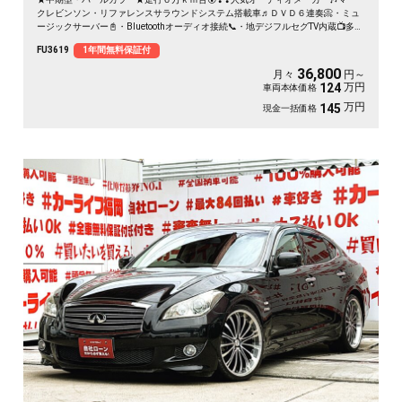
クレビンソン・リファレンスサラウンドシステム搭載車♬ＤＶＤ６連奏📀・ミュ
ージックサーバー📓・Bluetoothオーディオ接続📞・地デジフルセグTV内蔵📺多機
能メディア🎶手のひらにフィット！！ガングリップステアリング！！年中快適🍃
FU3619
1年間無料保証付
本革ベージュパワーシート・💺シートベンチレーション🌊＆ヒーター☀装備💺🚗
36,800
月々
円～
万円
124
車両本体価格
万円
145
現金一括価格