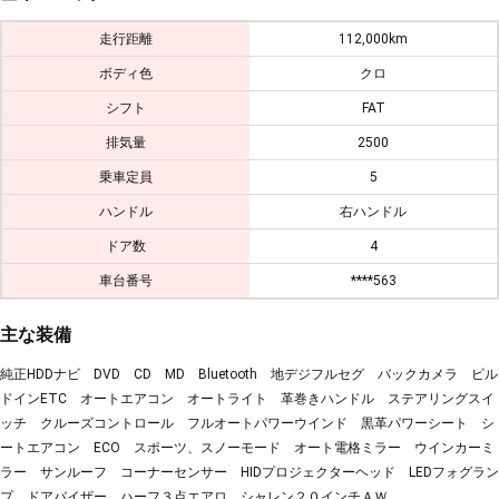
走行距離
112,000km
ボディ色
クロ
シフト
FAT
排気量
2500
乗車定員
5
ハンドル
右ハンドル
ドア数
4
車台番号
****563
主な装備
純正HDDナビ DVD CD MD Bluetooth 地デジフルセグ バックカメラ ビル
ドインETC オートエアコン オートライト 革巻きハンドル ステアリングスイ
ッチ クルーズコントロール フルオートパワーウインド 黒革パワーシート シ
ートエアコン ECO スポーツ、スノーモード オート電格ミラー ウインカーミ
ラー サンルーフ コーナーセンサー HIDプロジェクターヘッド LEDフォグラン
プ ドアバイザー ハーフ３点エアロ シャレン２０インチＡＷ