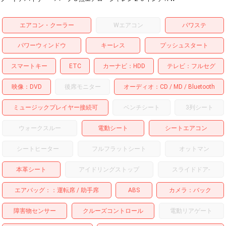
エアコン・クーラー
Wエアコン
パワステ
パワーウィンドウ
キーレス
プッシュスタート
スマートキー
ETC
カーナビ
HDD
テレビ
フルセグ
映像
DVD
後席モニター
オーディオ
CD
MD
Bluetooth
ミュージックプレイヤー接続可
ベンチシート
3列シート
ウォークスルー
電動シート
シートエアコン
シートヒーター
フルフラットシート
オットマン
本革シート
アイドリングストップ
スライドドア
-
エアバッグ：
運転席
助手席
ABS
カメラ
バック
障害物センサー
クルーズコントロール
電動リアゲート