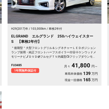
H29(2017)年
103,000km
車検2年付
ELGRAND エルグランド 250ハイウェイスター
S 【車検2年付】
＂後期型＂大型フロントグリル＆シグネチャーＬＥＤポジション
ランプ採用・純正フロントハーフスポイラー付😛🌞ケンウッドメ
モリーナビ🗾ＤＶＤ💿フルセグＴＶ内蔵型📺フリップダウンモニ
ター付でリアのエンタメも充実🎶両側パワースライドドア🌞サイ
41,800
FU3485
ドサンシェード付きでＵＶ😎プライバシーもＯＫ✨７人乗りキャ
月々
円～
プテンシートタイプ・オットマン付💎ハーフレザーシート💺で更
1年間無料保証付
139
万円
車両本体価格
に高級感を演出💺車庫入れもバックカメラで簡単駐車🔧🌈ドライ
ブレコーダー付きで安心録画ＯＫ🎥🌈納車時新品タイヤ装着🚗
165
万円
現金一括価格