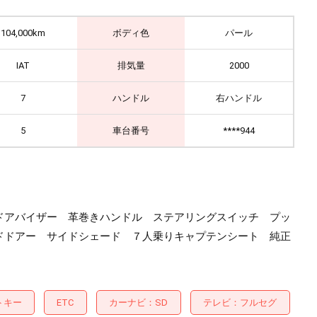
104,000km
ボディ色
パール
IAT
排気量
2000
7
ハンドル
右ハンドル
5
車台番号
****944
ドアバイザー 革巻きハンドル ステアリングスイッチ プッ
ドドアー サイドシェード ７人乗りキャプテンシート 純正
トキー
ETC
カーナビ
SD
テレビ
フルセグ