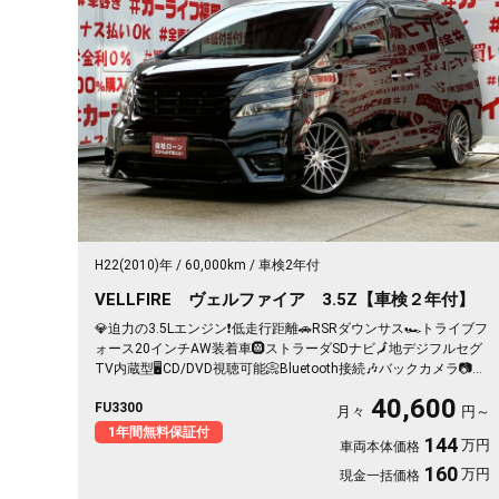
H22(2010)年
60,000km
車検2年付
VELLFIRE ヴェルファイア 3.5Z【車検２年付】
💎迫力の3.5Lエンジン❗低走行距離🚗RSRダウンサス🏎️トライブフ
ォース20インチAW装着車🛞ストラーダSDナビ🗾地デジフルセグ
TV内蔵型🖥️CD/DVD視聴可能📀Bluetooth接続🎶バックカメラ📷前
後障害物センサー付きで駐車／車庫入れも安心👌両側パワースラ
40,600
FU3300
イドドアで乗り降りラクチン👍車検２年付🚗
月々
円～
1年間無料保証付
144
万円
車両本体価格
160
万円
現金一括価格