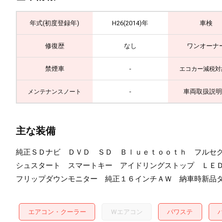
年式(初度登録年)
H26(2014)年
車検
修復歴
なし
ワンオーナ
禁煙車
-
エコカー減税対
-
車両取扱説明
メンテナンスノート
主な装備
純正ＳＤナビ ＤＶＤ ＳＤ Ｂｌｕｅｔｏｏｔｈ フルセ
シュスタート スマートキー アイドリングストップ ＬＥ
フリップダウンモニター 純正１６インチＡＷ 納車時新品
エアコン・クーラー
Wエアコン
パワステ