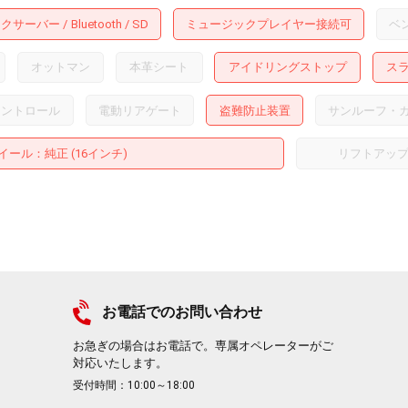
ックサーバー
Bluetooth
SD
ミュージックプレイヤー接続可
ベ
オットマン
本革シート
アイドリングストップ
ス
コントロール
電動リアゲート
盗難防止装置
サンルーフ・
イール
：純正 (16インチ)
リフトアッ
お電話でのお問い合わせ
お急ぎの場合はお電話で。専属オペレーターがご
対応いたします。
受付時間：10:00～18:00