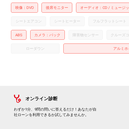
映像
DVD
後席モニター
オーディオ
CD
ミュージ
シートエアコン
シートヒーター
フルフラットシート
ABS
カメラ
バック
障害物センサー
クルーズ
ローダウン
アルミホ
オンライン診断
わずか1分、9問の問いに答えるだけ！あなたが自
社ローンを利用できるか試してみませんか。