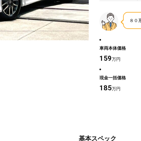
８０
車両本体価格
159
万円
現金一括価格
185
万円
基本スペック