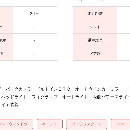
2年付
走行距離
ー
-
シフト
-
乗車定員
象車
書
-
ドア数
グ バックカメラ ビルトインＥＴＣ オートウインカーミラー 
Ｄヘッドライト フォグランプ オートライト 両側パワースライ
タイヤ装着
パワーウィンドウ
キーレス
プッシュスタート
スマー