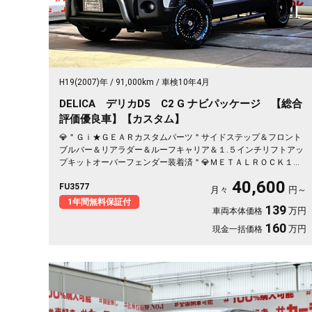
H19(2007)年
91,000km
車検10年4月
DELICA デリカD5 C2 G ナビパッケージ 【総合
評価優良車】【カスタム】
💎＂Ｇｉ★ＧＥＡＲカスタムパーツ＂サイドステップ＆フロント
ブルバー＆リアラダー＆ルーフキャリア＆１.５インチリフトアッ
プキットオーバーフェンダー装着済＂💎ＭＥＴＡＬＲＯＣＫ１６
インチＡＷ＆ホワイトレター付Ｍ／Ｔタイヤ装着済💎ブラウン系
40,600
FU3577
レザー調シートカバー付💎両側スライドドア＆左側パワースライ
月々
円～
ドドアで乗り降り楽々快適🚪高速走行はクルーズコントロールで
1年間無料保証付
139
万円
車両本体価格
楽々運転🏁純正ＨＤＤナビ🗾ＤＶＤ💿地デジフルセグＴＶ📺走行
中映像視聴可能👀
160
万円
現金一括価格