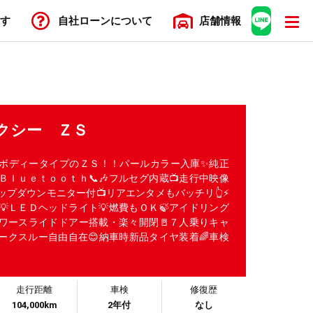
す
自社ローン
について
店舗
情報
ォクシー ＺＳ
ドボディータイプのＺＳ！！パールカラー入庫✨純正
Ｂｌｕｅｔｏｏｔｈ📞🎶フルセグ内蔵📺走行中映像
ップダウンモニター付📺リアエンタメもバッチリ👆⚡
ＬＥＤヘッドライト💡燃費もＯＫ🍃アイドリング
パワースライドドアー搭載・楽々開閉🚪７人乗りキャ
ークスルー自由自在😊納車時新品タイヤ装着🌈車検
走行距離
車検
修復歴
104,000km
2年付
なし