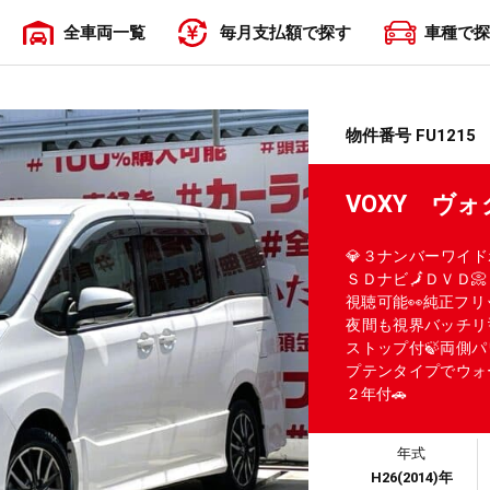
全車両一覧
毎月支払額で探す
車種で探
〜19,999円
20,000円〜29,999円
30,000円〜39,999円
40,000円〜49,999円
50,000円〜
物件番号 FU1215
VOXY ヴ
💎３ナンバーワイ
ＳＤナビ🗾ＤＶＤ
視聴可能👀純正フリ
夜間も視界バッチリ
ストップ付🍃両側
プテンタイプでウォ
２年付🚗
年式
H26(2014)年