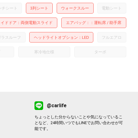
ンチシート
3列シート
ウォークスルー
電動シート
ライドドア
両側電動スライド
エアバッグ：
運転席
助手席
ガラスルーフ
ヘッドライトオプション
LED
フルエアロ
プ
寒冷地仕様
ターボ
@carlife
ちょっとした分からないことや気になっているこ
となど、24時間いつでもLINEでお問い合わせが可
能です。