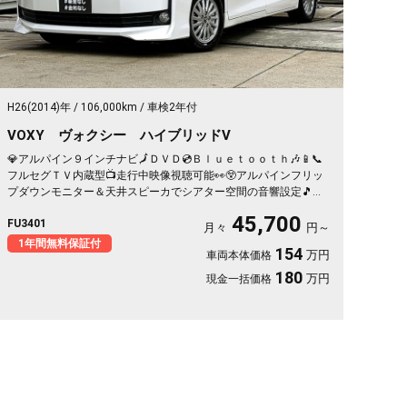
H26(2014)年
106,000km
車検2年付
VOXY ヴォクシー ハイブリッドV
💎アルパイン９インチナビ🗾ＤＶＤ💿Ｂｌｕｅｔｏｏｔｈ🎶📱📞
フルセグＴＶ内蔵型📺走行中映像視聴可能👀😲アルパインフリッ
プダウンモニター＆天井スピーカでシアター空間の音響設定🎵夜
間も明るいＬＥＤ💡ヘッドライトタイプ💡サイドシェードでＵ
45,700
FU3401
Ｖ・プライバシーカット😎使い勝手の良い７人乗キャプテンシー
月々
円～
ト・楽々ウォークスルー✨ワイヤレススマホ充電器付📱ドライブ
1年間無料保証付
154
万円
車両本体価格
レコーダー付きで安心録画📹💎トヨタの人気８０型ヴォクシー・
ハイブリッドミニバン👀驚異のカタログ燃費🍃ＪＣ０８モード２
180
万円
現金一括価格
３．８ｋｍ／Ｌ💎🌈車検２年付🚗