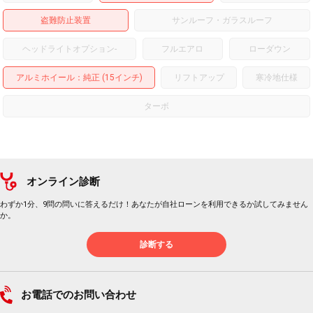
盗難防止装置
サンルーフ・ガラスルーフ
ヘッドライトオプション
-
フルエアロ
ローダウン
アルミホイール
：純正 (15インチ)
リフトアップ
寒冷地仕様
ターボ
オンライン診断
わずか1分、9問の問いに答えるだけ！あなたが自社ローンを利用できるか試してみません
か。
診断する
お電話でのお問い合わせ