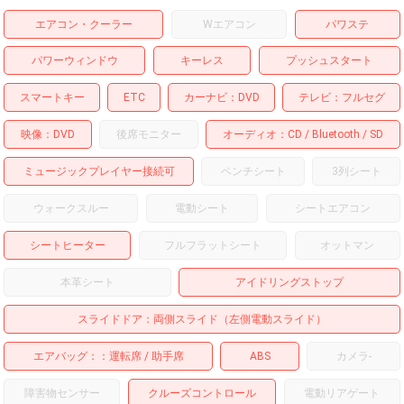
エアコン・クーラー
Wエアコン
パワステ
パワーウィンドウ
キーレス
プッシュスタート
スマートキー
ETC
カーナビ
DVD
テレビ
フルセグ
映像
DVD
後席モニター
オーディオ
CD
Bluetooth
SD
ミュージックプレイヤー接続可
ベンチシート
3列シート
ウォークスルー
電動シート
シートエアコン
シートヒーター
フルフラットシート
オットマン
本革シート
アイドリングストップ
スライドドア
両側スライド（左側電動スライド）
エアバッグ：
運転席
助手席
ABS
カメラ
-
障害物センサー
クルーズコントロール
電動リアゲート