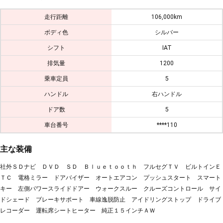
走行距離
106,000km
ボディ色
シルバー
シフト
IAT
排気量
1200
乗車定員
5
ハンドル
右ハンドル
ドア数
5
車台番号
****110
主な装備
社外ＳＤナビ ＤＶＤ ＳＤ Ｂｌｕｅｔｏｏｔｈ フルセグＴＶ ビルトインＥ
ＴＣ 電格ミラー ドアバイザー オートエアコン プッシュスタート スマート
キー 左側パワースライドドアー ウォークスルー クルーズコントロール サイ
ドシェード ブレーキサポート 車線逸脱防止 アイドリングストップ ドライブ
レコーダー 運転席シートヒーター 純正１５インチＡＷ