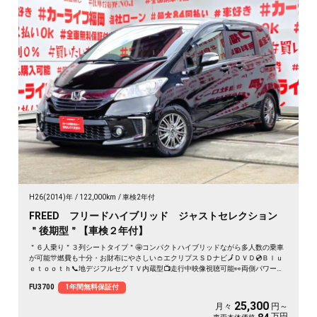
H26(2014)年
122,000km
車検2年付
FREED フリードハイブリッド ジャストセレクション
＂後期型＂【車検２年付】
＂６人乗り＂３列シートタイプ＂🤩コンパクトハイブリッドながら多人数の乗車
が可能🎊燃費も十分・お財布にやさしい👛エクリプスＳＤナビ🗾ＤＶＤ💿Ｂｌｕ
ｅｔｏｏｔｈ📞地デジフルセグＴＶ内蔵型📺走行中映像視聴可能👀両側パワース
ライドドア付🚪乗降り楽々✨スマートキータイプで鍵の開け閉めもワンタッチ👆
FU3700
1年間無料保証付
クルーズコントロール機能付・高速道路も運転楽々👏ＨＩＤヘッドライト＆ＬＥ
Ｄフォグランプ付で夜間視野確保🔦
25,300
月々
円～
万円