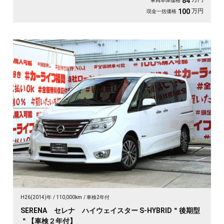
84
車両本体価格
万円
100
現金一括価格
H26(2014)年
110,000km
車検2年付
SERENA セレナ ハイウェイスター S-HYBRID＂後期型
＂【車検２年付】