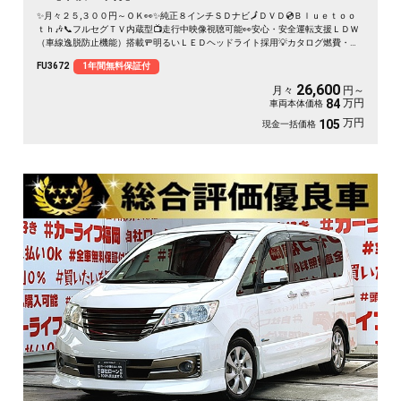
✨月々２５,３００円～ＯＫ👀✨純正８インチＳＤナビ🗾ＤＶＤ💿Ｂｌｕｅｔｏｏ
ｔｈ🎶📞フルセグＴＶ内蔵型📺走行中映像視聴可能👀安心・安全運転支援ＬＤＷ
（車線逸脱防止機能）搭載🚥明るいＬＥＤヘッドライト採用💡カタログ燃費・Ｊ
Ｃ０８モード１６ｋｍ／Ｌ🍃Ｗオートエアコンタイプで楽々温度調整🌀純正フリ
FU3672
1年間無料保証付
ップダウンモニター搭載📺ドライブレコーダ付で安心録画📹納車時新品タイヤ装
着🌈
26,600
月々
円～
万円
84
車両本体価格
万円
105
現金一括価格