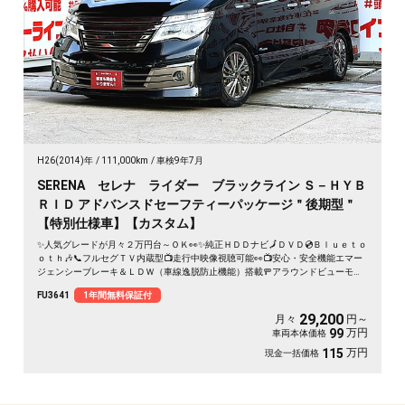
H26(2014)年
111,000km
車検9年7月
SERENA セレナ ライダー ブラックライン Ｓ－ＨＹＢ
ＲＩＤ アドバンスドセーフティーパッケージ＂後期型＂
【特別仕様車】【カスタム】
✨人気グレードが月々２万円台～ＯＫ👀✨純正ＨＤＤナビ🗾ＤＶＤ💿Ｂｌｕｅｔｏ
ｏｔｈ🎶📞フルセグＴＶ内蔵型📺走行中映像視聴可能👀📺安心・安全機能エマー
ジェンシーブレーキ＆ＬＤＷ（車線逸脱防止機能）搭載🚥アラウンドビューモニ
ター搭載📹💡カタログ燃費・ＪＣ０８モード１６ｋｍ／Ｌ🍃エクステリア・イン
FU3641
1年間無料保証付
テリアをトータルコーディネートしたカスタムカー「ライダー」💎🌈🚗車検２年
付🌈
29,200
月々
円～
万円
99
車両本体価格
万円
115
現金一括価格