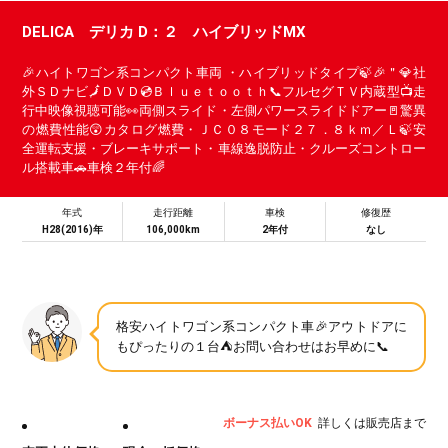
DELICA デリカ D：２ ハイブリッドMX
🎉ハイトワゴン系コンパクト車両 ・ハイブリッドタイプ🍃🎉＂💎社
外ＳＤナビ🗾ＤＶＤ💿Ｂｌｕｅｔｏｏｔｈ📞フルセグＴＶ内蔵型📺走
行中映像視聴可能👀両側スライド・左側パワースライドドアー🚪驚異
の燃費性能😲カタログ燃費・ＪＣ０８モード２７．８ｋｍ／Ｌ🍃安
全運転支援・ブレーキサポート・車線逸脱防止・クルーズコントロー
ル搭載車🚗車検２年付🌈
年式
走行距離
車検
修復歴
H28(2016)年
106,000km
2年付
なし
格安ハイトワゴン系コンパクト車🎉アウトドアに
もぴったりの１台⛺お問い合わせはお早めに📞
ボーナス払いOK
詳しくは販売店まで