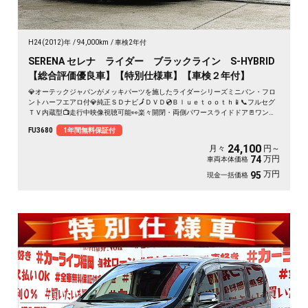
H24(2012)年
94,000km
車検2年付
SERENA セレナ ライダー ブラックライン S-HYBRID
【総合評価優良車】【特別仕様車】【車検２年付】
💎オーテックジャパンがメッキパーツを施したライダーシリーズミニバン・フロ
ントハーフエアロ付💎純正ＳＤナビ🗾ＤＶＤ💿Ｂｌｕｅｔｏｏｔｈ📱📞フルセグ
ＴＶ内蔵型📺走行中映像視聴可能👀楽々開閉・両側パワースライドドア🚪ワンプ
ッシュオープナー付🔦ロングスライドのセンターシートでアレンジ性も多彩💺ア
FU3680
1年間無料保証付
ルパイン１０.２インチフリップダウンモニター付でリアのエンタメも充実👀クル
ーズコントロール装備🌈ＨＩＤヘッドライト＆フォグランプ付で夜間視野確保🔦
24,100
月々
円～
月々２４，１００円～ＯＫ😲
万円
74
車両本体価格
万円
95
現金一括価格