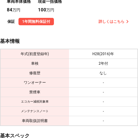
車両本体価格
現金一括価格
84
100
万円
万円
保証
1年間無料保証付
詳しくはこちら
基本情報
年式(初度登録年)
H28(2016)年
車検
2年付
修復歴
なし
ワンオーナー
-
禁煙車
-
-
エコカー減税対象車
-
メンテナンスノート
車両取扱説明書
-
基本スペック