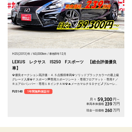
H25(2013)年
60,000km
車検8年12月
LEXUS レクサス IS250 Fスポーツ 【総合評価優良
車】
💎優良オークション高評価・４.５点獲得車両💎ソリッドブラックカラーの最上級
グレード入庫💎Ｆスポーツ🏁専用スポーツシート・専用フロアマット・専用Ｆ／
Ｒエアロバンパー・専用１８インチＡＷ💎🔥メーカマルチＳＤナビ🗾ブルーレイ
ディスク💿Ｂｌｕｅｔｏｏｔｈ🎶📱📞フルセグＴＶ内蔵型📺パドルシフトで瞬時
FU3140
1年間無料保証付
なシフトチェンジが可能🏁😊内外装程度良好🌈月々５万円台～ＯＫ🚗
59,300
月々
円～
万円
239
車両本体価格
万円
260
現金一括価格