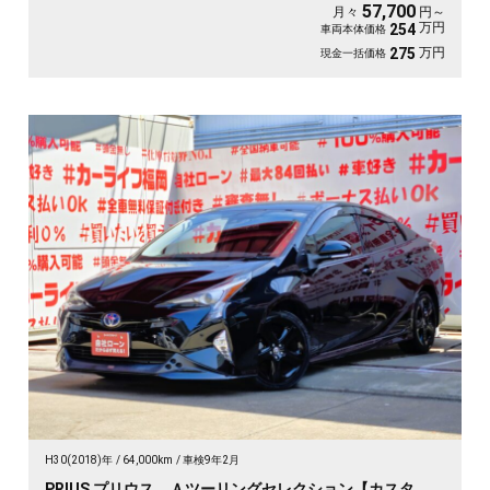
ルで楽々追尾運転😚👆３眼ＬＥＤヘッドライト💡ＬＥＤフォグが夜間も明るく照
57,700
月々
円～
射💡🚘前後ドライブレコーダ付で安心録画📹🚗内外装美車🎉🚗
万円
254
車両本体価格
万円
275
現金一括価格
H30(2018)年
64,000km
車検9年2月
PRIUS プリウス Ａツーリングセレクション【カスタ