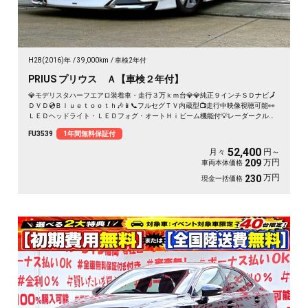
H28(2016)年
39,000km
車検2年付
PRIUS プリウス Ａ【車検２年付】
💎モデリスタハーフエアロ装着車・走行３万ｋｍ台💎💎純正９インチＳＤナビ🗾
ＤＶＤ💿Ｂｌｕｅｔｏｏｔｈ🎶📱📞フルセグＴＶ内蔵型📺走行中映像視聴可能👀
ＬＥＤヘッドライト・ＬＥＤフォグ・オートＨｉビーム機能付💡レーダークルー
ズコントロール・高速走行も追尾機能で楽々運転🚗プリクラッシュセーフティー
FU3539
1年間無料保証付
システム・安全装備もバッチリ👍前後ドライブレコーダ付で安心録画ＯＫ📹🚗
52,400
月々
円～
万円
209
車両本体価格
万円
230
現金一括価格