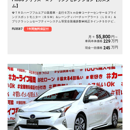
ム】
💎ＴＲＤハーフフルエアロ装着車・走行６万ｋｍ台💎コーナーセンサー＆ブライ
ンドスポットモニター（ＢＳＭ）＆レーンディパーチャーアラート（ＬＤＡ）＆
プリクラッシュセーフティーシステム等安全装備多数💎純正９インチＳＤナビ🗾
ＤＶＤ💿Ｂｌｕｅｔｏｏｔｈ🎶📱📞フルセグＴＶ内蔵型📺走行中映像視聴可能👀
FU3587
1年間無料保証付
ＬＥＤヘッドライト・ＬＥＤフォグ・オートＨｉビーム機能付💡レーダークルー
ズコントロール・高速走行も追尾機能で楽々運転🚗黒本革シート💺前席シートヒ
55,800
月々
円～
ーター🔥快適装備多数👍ドライブレコーダ付で安心録画ＯＫ📹
万円
229
車両本体価格
万円
245
現金一括価格