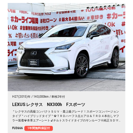
H27(2015)年
140,000km
車検2年付
LEXUS レクサス NX300h Fスポーツ
＂レクサスの高級コンパクトＳＵＶ・最上級グレード！スポーツコンバージョン
タイプ＂ハイブリッドタイプ＂💎ＴＲＤハーフ３点エアロ＆ＴＲＤ４本出しマフ
ラー装着💎本革エア―シート💺チルトスライドタイプのサンルーフ🌞純正ＳＤマ
ルチナビ🗾ブルーレイ📀Ｂｌｕｅｔｏｏｔｈ🎵📱📞フルセグＴＶ内臓型📺🎊女性
FU3666
1年間無料保証付
にも運転しやすいサイズ・楽々パワーゲート付🔘🚗レーダークルーズコントロー