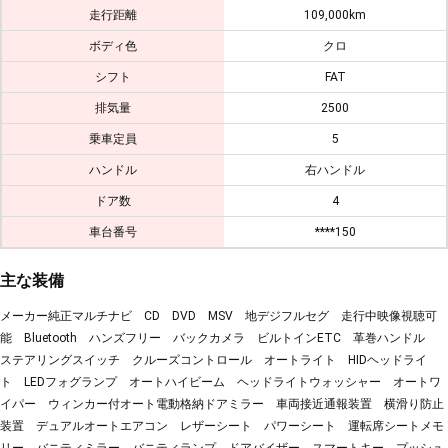
走行距離
109,000km
ボディ色
クロ
シフト
FAT
排気量
2500
乗車定員
5
ハンドル
右ハンドル
ドア数
4
車台番号
****150
主な装備
メーカー純正マルチナビ CD DVD MSV 地デジフルセグ 走行中映像視聴可
能 Bluetooth ハンズフリー バックカメラ ビルトインETC 革巻ハンドル
ステアリングスイッチ クルーズコントロール オートライト HIDヘッドライ
ト LEDフォグランプ オートハイビーム ヘッドライトウォッシャー オートワ
イパー ウィンカー付オート電動格納ドアミラー 車両接近通報装置 横滑り防止
装置 デュアルオートエアコン レザーシート パワーシート 運転席シートメモ
リー バニティミラー バニティランプ ドアバイザー スマートキー プッシュ