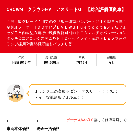
CROWN クラウンHV アスリートG 【総合評価優良車】
＂最上級グレード＂迫力のグリル一体型バンパー・２１０型再入庫＂
💎純正メーカ―ＨＤＤナビ🗾ＤＶＤ💿Ｂｌｕｅｔｏｏｔｈ🎶📱📞フル
セグＴＶ内蔵型📺走行中映像視聴可能👀トヨタマルチオペレーション
タッチ👆エアコンシステム🌀ＨＩＤヘッドライト＆純正ＬＥＤフォグ
ランプ採用💡夜間視野性もバッチリ😊
年式
走行距離
車検
修復歴
H25(2013)年
109,000km
7年10月
なし
１ランク上の高級セダン・アスリート！！スポー
ティーな流線形フォルム！！
ボーナス払いOK
詳しくは販売店まで
車両本体価格
現金一括価格