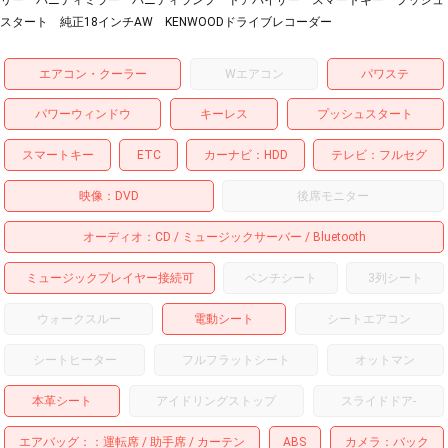
スタート 純正18インチAW KENWOODドライブレコーダー
エアコン・クーラー
Wエアコン
パワステ
パワーウィンドウ
キーレス
プッシュスタート
スマートキー
ETC
カーナビ
HDD
テレビ
フルセグ
映像
DVD
後席モニター
オーディオ
CD
ミュージックサーバー
Bluetooth
ミュージックプレイヤー接続可
ベンチシート
3列シート
ウォークスルー
電動シート
シートエアコン
シートヒーター
フルフラットシート
オットマン
本革シート
アイドリングストップ
スライドドア
-
エアバッグ：
運転席
助手席
カーテン
ABS
カメラ
バック