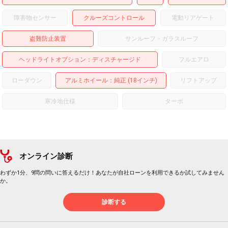
障害物センサー
クルーズコントロール
電動リアゲート
盗難防止装置
サンルーフ・ガラスルーフ
ヘッドライトオプション
ディスチャージド
フルエアロ
ローダウン
アルミホイール
：純正 (18インチ)
リフトアップ
寒冷地仕様
ターボ
オンライン診断
わずか1分、9問の問いに答えるだけ！あなたが自社ローンを利用できるか試してみません
か。
診断する