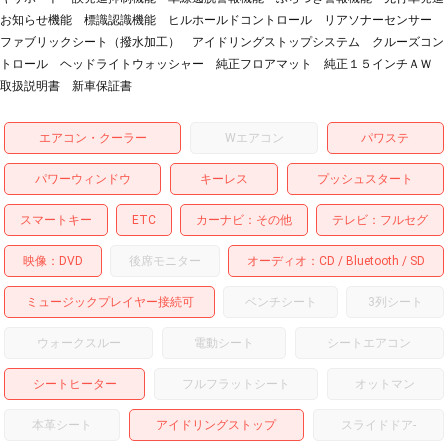
お知らせ機能 標識認識機能 ヒルホールドコントロール リアソナーセンサー
ファブリックシート（撥水加工） アイドリングストップシステム クルーズコン
トロール ヘッドライトウォッシャー 純正フロアマット 純正１５インチＡＷ
取扱説明書 新車保証書
エアコン・クーラー
Wエアコン
パワステ
パワーウィンドウ
キーレス
プッシュスタート
スマートキー
ETC
カーナビ
その他
テレビ
フルセグ
映像
DVD
後席モニター
オーディオ
CD
Bluetooth
SD
ミュージックプレイヤー接続可
ベンチシート
3列シート
ウォークスルー
電動シート
シートエアコン
シートヒーター
フルフラットシート
オットマン
本革シート
アイドリングストップ
スライドドア
-