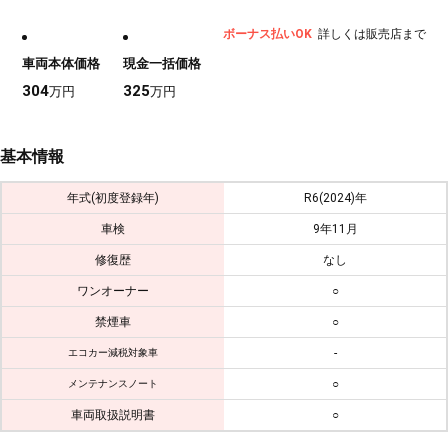
ボーナス払いOK
詳しくは販売店まで
車両本体価格
現金一括価格
304
325
万円
万円
基本情報
年式(初度登録年)
R6(2024)年
車検
9年11月
修復歴
なし
ワンオーナー
○
禁煙車
○
-
エコカー減税対象車
○
メンテナンスノート
車両取扱説明書
○