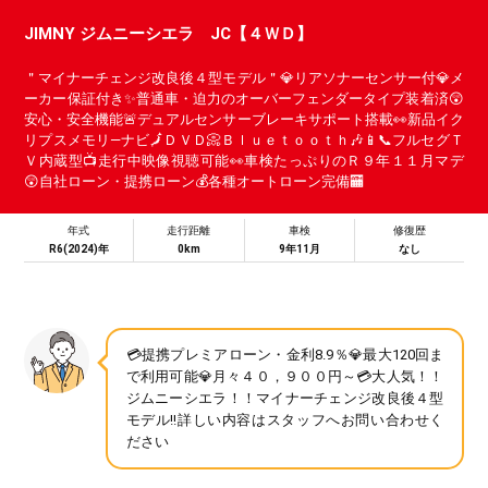
JIMNY ジムニーシエラ JC【４ＷＤ】
＂マイナーチェンジ改良後４型モデル＂💎リアソナーセンサー付💎メ
ーカー保証付き✨普通車・迫力のオーバーフェンダータイプ装着済😲
安心・安全機能🚨デュアルセンサーブレーキサポート搭載👀新品イク
リプスメモリ―ナビ🗾ＤＶＤ📀Ｂｌｕｅｔｏｏｔｈ🎶📱📞フルセグＴ
Ｖ内蔵型📺走行中映像視聴可能👀車検たっぷりのＲ９年１１月マデ
😲自社ローン・提携ローン💰各種オートローン完備🏧
年式
走行距離
車検
修復歴
R6(2024)年
0km
9年11月
なし
💳提携プレミアローン・金利8.9％💎最大120回ま
で利用可能💎月々４０，９００円～💳大人気！！
ジムニーシエラ！！マイナーチェンジ改良後４型
モデル!!詳しい内容はスタッフへお問い合わせく
ださい