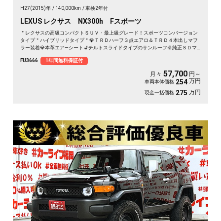
H27(2015)年
140,000km
車検2年付
LEXUS レクサス NX300h Fスポーツ
＂レクサスの高級コンパクトＳＵＶ・最上級グレード！スポーツコンバージョン
タイプ＂ハイブリッドタイプ＂💎ＴＲＤハーフ３点エアロ＆ＴＲＤ４本出しマフ
ラー装着💎本革エア―シート💺チルトスライドタイプのサンルーフ🌞純正ＳＤマ
ルチナビ🗾ブルーレイ📀Ｂｌｕｅｔｏｏｔｈ🎵📱📞フルセグＴＶ内臓型📺🎊女性
FU3666
1年間無料保証付
にも運転しやすいサイズ・楽々パワーゲート付🔘🚗レーダークルーズコントロー
ルで楽々追尾運転😚👆３眼ＬＥＤヘッドライト💡ＬＥＤフォグが夜間も明るく照
57,700
月々
円～
射💡🚘前後ドライブレコーダ付で安心録画📹🚗内外装美車🎉🚗
万円
254
車両本体価格
万円
275
現金一括価格