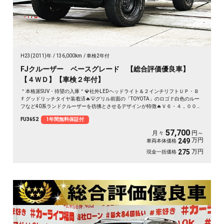
H23(2011)年
136,000km
車検2年付
FJクルーザー ベースグレード 【総合評価優良車】
【４ＷＤ】【車検２年付】
＂本格派SUV・待望の入庫＂💎社外LEDヘッドライト＆２インチリフトＵＰ・Ｂ
Ｆグッドリッチタイヤ装着済🔥💡グリル前面の「TOYOTA」のロゴ🚩白色のルー
フなど40系ランドクルーザーを彷彿とさせるデザインが特徴🔥Ｖ６・４，０００
ｃｃエンジン🔥２７６ｐｓ🏁純正ナビ🗾ＤＶＤ📀ハンズフリー📞地デジＴＶ内蔵
FU3652
1年間無料保証付
型📺走行中映像視聴可能👀両側大開口観音開きドア🚪👀クリアランスソナー・バ
ックカメラで駐車もＯＫ📹🌈🚗
57,700
月々
円～
万円
249
車両本体価格
万円
275
現金一括価格