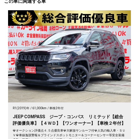
この車に関連する車
R1(2019)年
61,000km
車検2年付
JEEP COMPASS ジープ・コンパス リミテッド【総合
評価優良車】【４ＷＤ】【ワンオーナー】【車検２年付】
💎オークション評価点４.５点優良車💎大解放サンルーフ付💎人気の輸入車・ＳＵ
Ｖ💎車線逸脱警報＆ブラインドスポットモニター＆コーナーセンサー等安全装備