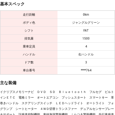
基本スペック
走行距離
0km
ボディ色
ジャングルグリーン
シフト
FAT
排気量
1500
乗車定員
4
ハンドル
右ハンドル
ドア数
3
車台番号
****764
主な装備
イクリプスメモリーナビ ＤＶＤ ＳＤ Ｂｌｕｅｔｏｏｔｈ フルセグ ビルト
インＥＴＣ 電格ミラー オートエアコン プッシュスタート スマートキー 革
巻きハンドル ステアリングスイッチ ＬＥＤヘッドライト オートライト フォ
グランプ シートヒーター ４ＷＤ切替トランスファー デュアルセンサーブレー
キサポート 誤発進抑制機能 車線逸脱警報機能 ふらつき警報機能 先行車発進