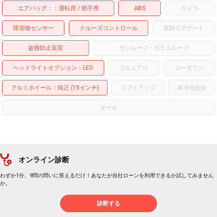
エアバッグ：
運転席
助手席
ABS
カメラ
-
障害物センサー
クルーズコントロール
電動リアゲート
盗難防止装置
サンルーフ・ガラスルーフ
ヘッドライトオプション
LED
フルエアロ
ローダウン
アルミホイール
：純正 (15インチ)
リフトアップ
寒冷地仕様
ターボ
オンライン診断
わずか1分、9問の問いに答えるだけ！あなたが自社ローンを利用できるか試してみません
か。
診断する