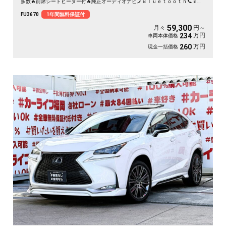
多数🔥前席シートヒーター付🔥純正オーディオナビ🗾Ｂｌｕｅｔｏｏｔｈ📞📱１
セグＴＶ内蔵型📺走行中映像視聴可能👀明るいＨＩＤヘッドライト・フォグラン
FU3670
1年間無料保証付
プを採用✨サイズ感バッチリのＳＵＶで女性にも大人気🎉ジープブランドの新し
いシティクルーザー🚙月々５万円台～ＯＫ🌈
59,300
月々
円～
万円
234
車両本体価格
万円
260
現金一括価格