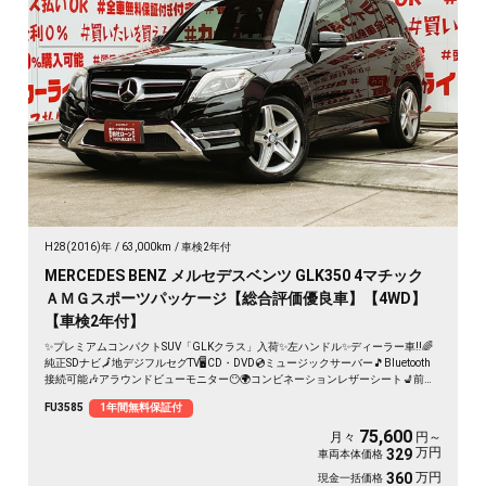
H28(2016)年
63,000km
車検2年付
MERCEDES BENZ メルセデスベンツ GLK350 4マチック
ＡＭＧスポーツパッケージ【総合評価優良車】【4WD】
【車検2年付】
✨プレミアムコンパクトSUV「GLKクラス」入荷✨左ハンドル✨ディーラー車‼️🌈
純正SDナビ🗾地デジフルセグTV🖥️CD・DVD💿ミュージックサーバー🎵Bluetooth
接続可能🎶アラウンドビューモニター😶🌍コンビネーションレザーシート💺前席
シートヒーター👀高級感あふれるインテリアは必見🔥HIDヘッドライトで夜間の
FU3585
1年間無料保証付
視認性抜群🔦広いトランクルーム🚗メルセデスベンツ独自の自動追従型クルーズ
コントロール（ACC）装備🌈
75,600
月々
円～
万円
329
車両本体価格
万円
360
現金一括価格