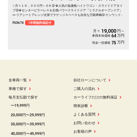
✨月々１９，０００円～ＯＫ😲 💎人気の低価格ハイトワゴン・スライドドアタイ
プ😲💎センターピラーレス＆左側パワースライドドア『ミラクルオープンドア』
👀 リアシートアレンジ次第でラゲッジスペースも自在な万能車輌😲 ケンウッドメ
モリーナビ🗾CD・DVD・SD再生📀USB接続可能🎶地デジＴＶ内蔵型📺夜間走行も
FU3674
1年間無料保証付
視界良好なHIDヘッドライト&フォグランプ🌈🚗
19,000
月々
円～
万円
64
車両本体価格
万円
75
現金一括価格
全車両一覧
自社ローンについて
車種で探す
ご購入の流れ
毎月支払額で探す
カーライフだけの無料保証
〜19,999円
簡単診断
よくある質問
20,000円〜29,999円
お問い合わせ
30,000円〜39,999円
お客様の声
40,000円〜49,999円