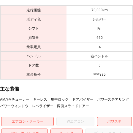
走行距離
70,000km
ボディ色
シルバー
シフト
IAT
排気量
660
乗車定員
4
ハンドル
右ハンドル
ドア数
5
車台番号
****395
主な装備
AM/FMチューナー キーレス 集中ロック ドアバイザー パワーステアリング
パワーウィンドウ レベライザー 両側スライドドアー
エアコン・クーラー
Wエアコン
パワステ