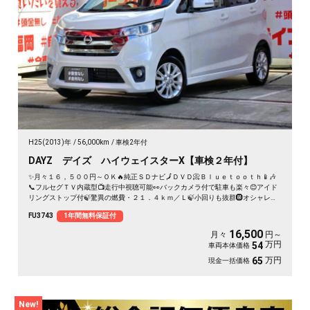
H25(2013)年
56,000km
車検2年付
DAYZ デイズ ハイウェイスターX【車検２年付】
✨月々１６，５００円～ＯＫ🔥純正ＳＤナビ🗾ＤＶＤ📀Ｂｌｕｅｔｏｏｔｈ📱🎶
📞フルセグＴＶ内蔵型📺走行中視聴可能👀バックカメラ付で駐車も楽々😊アイド
リングストップ付🍃驚異の燃費・２１．４ｋｍ／Ｌ🍃小回りも抜群🛞オシャレな
パネル式オートエアコン装備🌀🌈🚗福岡店専用HPでも在庫確認可能‼✨
FU3743
1年間無料保証付
【carlifegroup.fukuoka.jp/】で検索🕵️‍♂️
16,500
月々
円～
万円
54
車両本体価格
万円
65
現金一括価格
New!