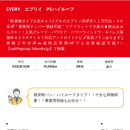
EVERY エブリイ PCハイルーフ
＂軽貨物タイプ人気Ｎｏ.1スズキのエブリィ😊🌈月々１万円台～ＯＫ
😲🌈＂事業用ナンバー登録可能＂リアフラットで大量の🧳積み込み
もＯＫ！！人気グレード・パワステ・パワーウィンドウ・キーレス装
備💎📱ＣＡＲＰＬＡＹ対応アンドロイドナビ🗾装着プランあります👆
車検２年付🌈🚗福岡店専用HPでも在庫確認可能‼✨
【carlifegroup.fukuoka.jp】で検索
年式
走行距離
車検
修復歴
H22(2010)年
70,000km
2年付
あり
格安軽バン・ハイルーフタイプ！！十分な荷物容
量！！事業用登録もお任せ！！