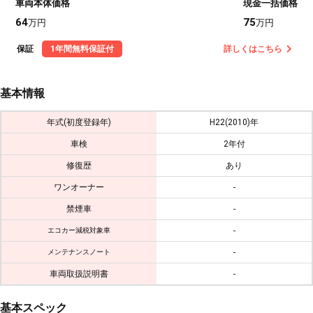
車両本体価格
現金一括価格
64
75
万円
万円
保証
1年間無料保証付
詳しくはこちら
基本情報
年式(初度登録年)
H22(2010)年
車検
2年付
修復歴
あり
ワンオーナー
-
禁煙車
-
-
エコカー減税対象車
-
メンテナンスノート
車両取扱説明書
-
基本スペック