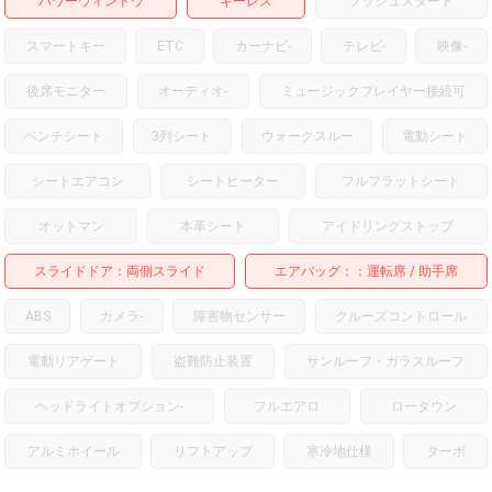
パワーウィンドウ
キーレス
プッシュスタート
スマートキー
ETC
カーナビ
-
テレビ
-
映像
-
後席モニター
オーディオ
-
ミュージックプレイヤー接続可
ベンチシート
3列シート
ウォークスルー
電動シート
シートエアコン
シートヒーター
フルフラットシート
オットマン
本革シート
アイドリングストップ
スライドドア
両側スライド
エアバッグ：
運転席
助手席
ABS
カメラ
-
障害物センサー
クルーズコントロール
電動リアゲート
盗難防止装置
サンルーフ・ガラスルーフ
ヘッドライトオプション
-
フルエアロ
ローダウン
アルミホイール
リフトアップ
寒冷地仕様
ターボ