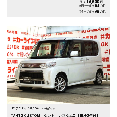
16,500
月々
円～
万円
54
車両本体価格
万円
65
現金一括価格
H23(2011)年
59,000km
車検2年付
TANTO CUSTOM タント カスタムX 【車検2年付】