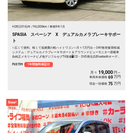
H28(2016)年
96,000km
車検9年1月
SPASIA スペーシア X デュアルカメラブレーキサポー
ト
✨広くて便利、軽くて低燃費の軽ハイトワゴン✨月々1万円台～OK‼️衝突被害軽減
システム：デュアルカメラブレーキサポート＆アラウンドビューモニター搭載車
👍純正メモリーナビ🗾地デジフルセグTV装備🖥️CD・DVD再生📀Bluetoothオーディ
オ接続も可能です🎶後席も乗降り楽々、両側パワースライドドア付き🚪快適装備
FU3739
1年間無料保証付
満載です👌
19,000
月々
円～
万円
69
車両本体価格
万円
75
現金一括価格
New!