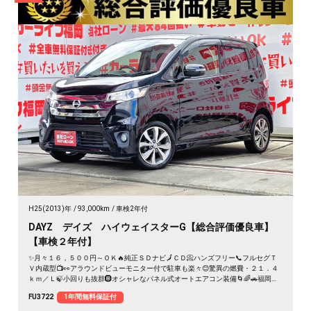
H25(2013)年
93,000km
車検2年付
DAYZ デイズ ハイウェイスターG【総合評価優良車】
【車検２年付】
✨月々１６，５００円～ＯＫ🔥純正ＳＤナビ🗾ＣＤ📀ハンズフリー📞フルセグＴ
Ｖ内蔵型📺👀アラウンドビューモニター付で駐車も楽々😊驚異の燃費・２１．４
ｋｍ／Ｌ🍃小回りも抜群🛞オシャレなパネル式オートエアコン装備🌀🌈🚗福岡店
専用HPでも在庫確認可能‼✨ 【carlifegroup.fukuoka.jp/】で検索🕵️‍♂️
FU3722
1年間無料保証付