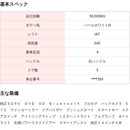
基本スペック
走行距離
58,000km
ボディ色
パールホワイトⅢ
シフト
IAT
排気量
660
乗車定員
4
ハンドル
右ハンドル
ドア数
5
車台番号
****289
主な装備
純正ＳＤナビ ＤＶＤ ＳＤ Ｂｌｕｅｔｏｏｔｈ フルセグ バックカメラ Ｅ
ＴＣ ウインカーミラー ドアバイザー プッシュスタート スマートキー ステ
アスイッチ アイドリングストップ ＬＥＤヘッドライト フォグランプ オート
ライト 左側パワースライドドアー スマートアシスト 純正１４インチＡＷ