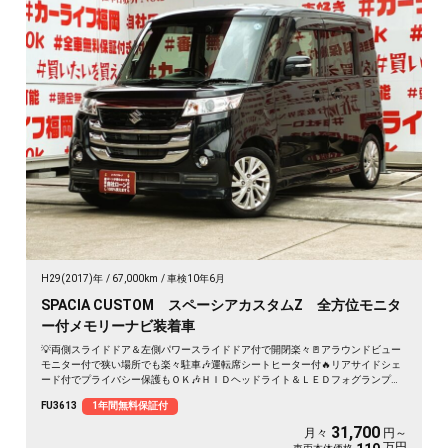
H29(2017)年
67,000km
車検10年6月
SPACIA CUSTOM スペーシアカスタムZ 全方位モニタ
ー付メモリーナビ装着車
💡両側スライドドア＆左側パワースライドドア付で開閉楽々🚪アラウンドビュー
モニター付で狭い場所でも楽々駐車🎶運転席シートヒーター付🔥リアサイドシェ
ード付でプライバシー保護もＯＫ🎶ＨＩＤヘッドライト＆ＬＥＤフォグランプで
夜間視野確保🔦＂純正メモリーナビ🗾CD・DVD再生📀Bluetoothオーディオ接続
FU3613
1年間無料保証付
可能🎶地デジフルセグＴＶ内臓型📺ＪＣ０８モード燃費３０.６ｋｍ/Ｌの超低燃
費車両🌿なが～い車検🚗納車時新品タイヤ装着🛞
31,700
月々
円～
万円