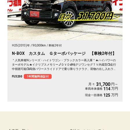
H25(2013)年
90,000km
車検2年付
N-BOX カスタム Ｇターボパッケージ 【車検2年付】
＂人気車種Nシリーズ・ハイトワゴン・ブラックカラー再入庫＂🔥ハイパワーの
ターボモデル🔥イクリプスメモリー🗾ＤＶＤ💿地デジワンセグＴＶ内蔵型📺走行
中視聴可能📺両側パワースライドドアで乗り降りラクラク、荷物の出し入れラク
チン😊二列目は様々なシートアレンジ可能で使い勝手バツグン📀バック駐車時に
FU3200
1年間無料保証付
安心なバックカメラ付✨夜間でも明るいＨＩＤヘッドライト&フォグランプ🔦デザ
イン性のあるブルーＬＥＤデイライト付！"１年保証付”🚗
31,700
月々
円～
万円
114
車両本体価格
万円
125
現金一括価格