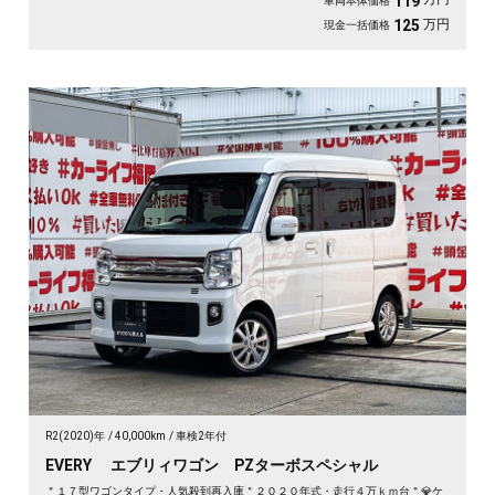
119
車両本体価格
万円
125
現金一括価格
R2(2020)年
40,000km
車検2年付
EVERY エブリィワゴン PZターボスペシャル
＂１７型ワゴンタイプ・人気殺到再入庫＂２０２０年式・走行４万ｋｍ台＂💎ケ