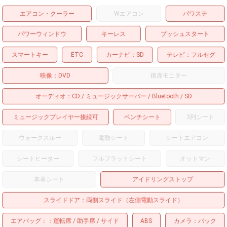
エアコン・クーラー
Wエアコン
パワステ
パワーウィンドウ
キーレス
プッシュスタート
スマートキー
ETC
カーナビ
SD
テレビ
フルセグ
映像
DVD
後席モニター
オーディオ
CD
ミュージックサーバー
Bluetooth
SD
ミュージックプレイヤー接続可
ベンチシート
3列シート
ウォークスルー
電動シート
シートエアコン
シートヒーター
フルフラットシート
オットマン
本革シート
アイドリングストップ
スライドドア
両側スライド（左側電動スライド）
エアバッグ：
運転席
助手席
サイド
ABS
カメラ
バック