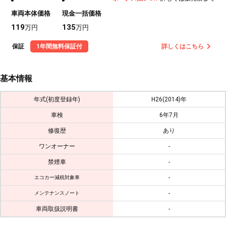
車両本体価格
現金一括価格
119
135
万円
万円
保証
1年間無料保証付
詳しくはこちら
基本情報
年式(初度登録年)
H26(2014)年
車検
6年7月
修復歴
あり
ワンオーナー
-
禁煙車
-
-
エコカー減税対象車
-
メンテナンスノート
車両取扱説明書
-