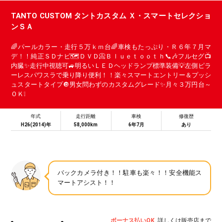
TANTO CUSTOM タントカスタム Ｘ・スマートセレクショ
ンＳＡ
🌈パールカラー・走行５万ｋｍ台🌈車検もたっぷり・Ｒ６年７月マ
デ！！純正ＳＤナビ🗺ＤＶＤ📀Ｂｌｕｅｔｏｏｔｈ📞🎶フルセグ📺
内臓✨走行中視聴可🚙明るいＬＥＤヘッドランプ標準装備💡左側ピラ
ーレスパワスラで乗り降り便利！！楽々スマートエントリー＆プッシ
ュスタートタイプ🔘男女問わずのカスタムグレード✨月々３万円台～
ＯＫ❕
年式
走行距離
車検
修復歴
H26(2014)年
58,000km
6年7月
あり
バックカメラ付き！！駐車も楽々！！安全機能ス
マートアシスト！！
ボーナス払いOK
詳しくは販売店まで