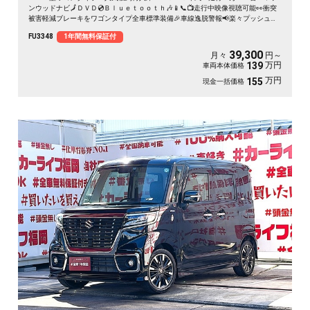
ンウッドナビ🗾ＤＶＤ💿Ｂｌｕｅｔｏｏｔｈ🎶📱📞📺走行中映像視聴可能👀衝突
被害軽減ブレーキをワゴンタイプ全車標準装備🎉車線逸脱警報📢楽々プッシュボ
タンエンジンスタート式🔘👆ターボ車で快速走行・カタログ燃費ＪＣ０８モード
FU3348
1年間無料保証付
１６．２ｋｍ／Ｌ🍃ベンチシートタイプ💺🌈車検2年付🌈
39,300
月々
円～
万円
139
車両本体価格
万円
155
現金一括価格