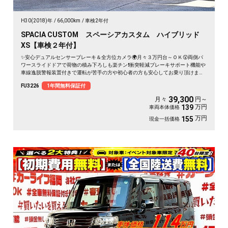
H30(2018)年
66,000km
車検2年付
SPACIA CUSTOM スペーシアカスタム ハイブリッド
XS【車検２年付】
✨安心デュアルセンサーブレーキ＆全方位カメラ🌍月々３万円台～ＯＫ😲両側パ
ワースライドドアで荷物の積み下ろしも楽チン❗衝突軽減ブレーキサポート機能や
車線逸脱警報装置付きで運転が苦手の方や初心者の方も安心してお乗り頂けます
🔰フルセグTVやDVDも走行中視聴可能🎶ヘッドアップディスプレーや天井にはサ
FU3226
1年間無料保証付
ーキュレーターが付いており快適な車内空間です🚗シートヒーターで冬場も快適
👍お洒落なハーフレザーシート✨
39,300
月々
円～
万円
139
車両本体価格
万円
155
現金一括価格