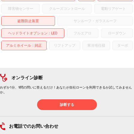
障害物センサー
クルーズコントロール
電動リアゲート
盗難防止装置
サンルーフ・ガラスルーフ
ヘッドライトオプション
LED
フルエアロ
ローダウン
アルミホイール
：純正
リフトアップ
寒冷地仕様
ターボ
オンライン診断
わずか1分、9問の問いに答えるだけ！あなたが自社ローンを利用できるか試してみません
か。
診断する
お電話でのお問い合わせ