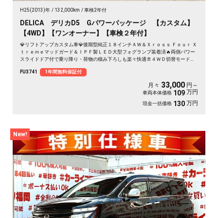
H25(2013)年
132,000km
車検2年付
DELICA デリカD5 Gパワーパッケージ 【カスタム】
【4WD】【ワンオーナー】【車検２年付】
💎リフトアップカスタム車💎後期型純正１８インチＡＷ＆Ｘｒｏｓｓ Ｆｏｕｒ Ｘ
ｔｒｅｍｅマッドガード＆ＩＰＦ製ＬＥＤ大型フォグランプ装着済🔥両側パワー
スライドドア付で乗り降り・荷物の積み下ろしも楽々快適🚪４ＷＤ切替モードで
悪路走行もお任せ💪高速走行はクルーズコントロールで楽々運転🏁素早いシフト
FU3741
1年間無料保証付
チェンジはパドルシフトにお任せ✨純正ＨＤＤナビ🗾ＤＶＤ💿フルセグＴＶ📺
33,000
月々
円～
万円
109
車両本体価格
万円
130
現金一括価格
New!