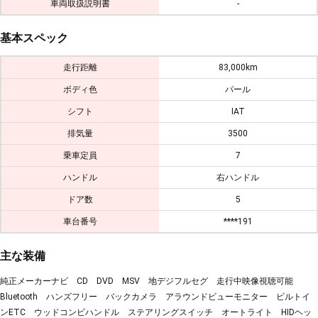
車両取扱説明書
-
基本スペック
走行距離
83,000km
ボディ色
パール
シフト
IAT
排気量
3500
乗車定員
7
ハンドル
右ハンドル
ドア数
5
車台番号
****191
主な装備
純正メーカーナビ CD DVD MSV 地デジフルセグ 走行中映像視聴可能
Bluetooth ハンズフリー バックカメラ アラウンドビューモニター ビルトイ
ンETC ウッドコンビハンドル ステアリングスイッチ オートライト HIDヘッ