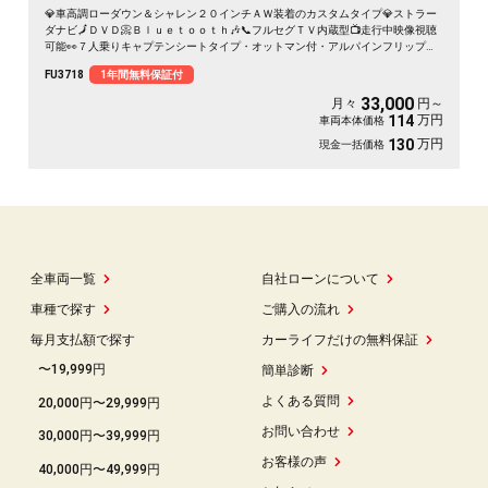
💎車高調ローダウン＆シャレン２０インチＡＷ装着のカスタムタイプ💎ストラー
ダナビ🗾ＤＶＤ📀Ｂｌｕｅｔｏｏｔｈ🎶📞フルセグＴＶ内蔵型📺走行中映像視聴
可能👀７人乗りキャプテンシートタイプ・オットマン付・アルパインフリップダ
ウンモニター搭載📣🚗リアサイドシェード付きでプライバシー＆ＵＶ対策ＯＫ🌞
FU3718
1年間無料保証付
両側パワースライドドア＆パワーバックドア付で大型ドアも楽々開閉🚪
33,000
月々
円～
万円
114
車両本体価格
万円
130
現金一括価格
全車両一覧
自社ローンについて
車種で探す
ご購入の流れ
毎月支払額で探す
カーライフだけの無料保証
〜19,999円
簡単診断
よくある質問
20,000円〜29,999円
お問い合わせ
30,000円〜39,999円
お客様の声
40,000円〜49,999円