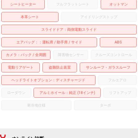
シートヒーター
フルフラットシート
オットマン
本革シート
アイドリングストップ
スライドドア
両側電動スライド
エアバッグ：
運転席
助手席
サイド
ABS
カメラ
バック
全周囲
障害物センサー
クルーズコントロール
電動リアゲート
盗難防止装置
サンルーフ・ガラスルーフ
ヘッドライトオプション
ディスチャージド
フルエアロ
ローダウン
アルミホイール
：純正 (18インチ)
リフトアップ
寒冷地仕様
ターボ