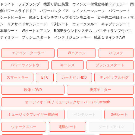
ドライト フォグランプ 横滑り防止装置 ウィンカー付電動格納ドアミラー 両
側パワースライドドア パワーバックドア ツインムーンルーフ パワーシート
シートヒーター 純正１１インチフリップダウンモニター 助手席二列目オットマ
ン リアサイドサンシェード ３列シート ウォークスルー キャプテンシート
本革シート Wオートエアコン BOSEサウンドシステム バニティランプ付バニ
ティミラー プッシュスタート インテリジェントキー 純正１８インチAW
エアコン・クーラー
Wエアコン
パワステ
パワーウィンドウ
キーレス
プッシュスタート
スマートキー
ETC
カーナビ
HDD
テレビ
フルセグ
映像
DVD
後席モニター
オーディオ
CD
ミュージックサーバー
Bluetooth
ミュージックプレイヤー接続可
ベンチシート
3列シート
ウォークスルー
電動シート
シートエアコン