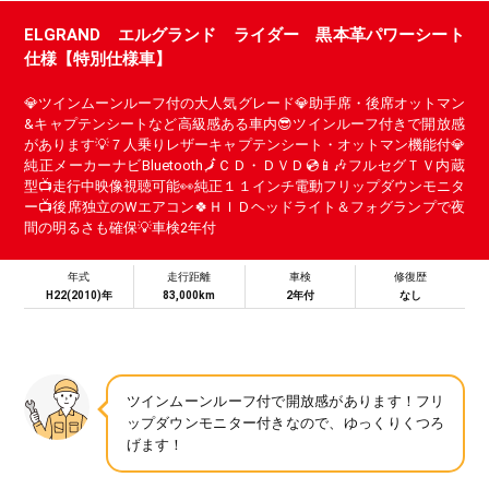
ELGRAND エルグランド ライダー 黒本革パワーシート
仕様【特別仕様車】
💎ツインムーンルーフ付の大人気グレード💎助手席・後席オットマン
&キャプテンシートなど高級感ある車内😎ツインルーフ付きで開放感
があります💡７人乗りレザーキャプテンシート・オットマン機能付💎
純正メーカーナビBluetooth🗾ＣＤ・ＤＶＤ💿📱🎶フルセグＴＶ内蔵
型📺走行中映像視聴可能👀純正１１インチ電動フリップダウンモニタ
ー📺後席独立のWエアコン🍀ＨＩＤヘッドライト＆フォグランプで夜
間の明るさも確保💡車検2年付
年式
走行距離
車検
修復歴
H22(2010)年
83,000km
2年付
なし
ツインムーンルーフ付で開放感があります！フリ
ップダウンモニター付きなので、ゆっくりくつろ
げます！