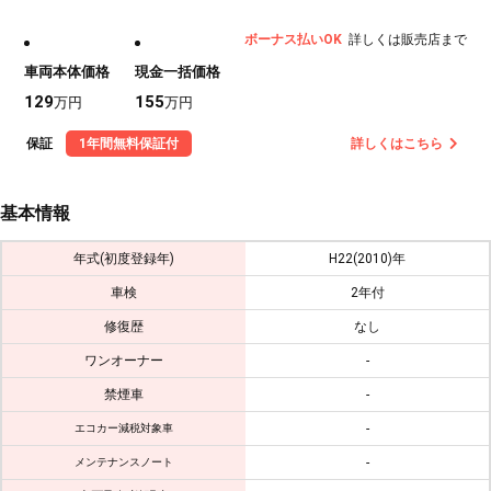
ボーナス払いOK
詳しくは販売店まで
車両本体価格
現金一括価格
129
155
万円
万円
保証
1年間無料保証付
詳しくはこちら
基本情報
年式(初度登録年)
H22(2010)年
車検
2年付
修復歴
なし
ワンオーナー
-
禁煙車
-
-
エコカー減税対象車
-
メンテナンスノート