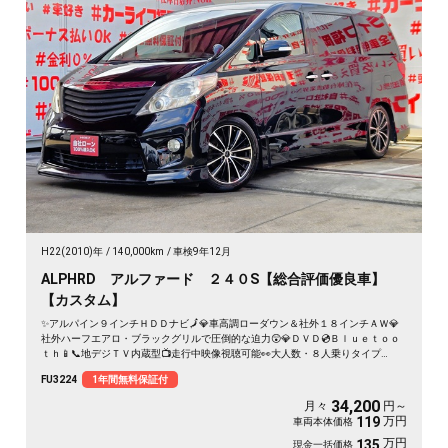
H22(2010)年
140,000km
車検9年12月
ALPHRD アルファード ２４０S【総合評価優良車】
【カスタム】
✨アルパイン９インチＨＤＤナビ🗾💎車高調ローダウン＆社外１８インチＡＷ💎
社外ハーフエアロ・ブラックグリルで圧倒的な迫力😲💎ＤＶＤ💿Ｂｌｕｅｔｏｏ
ｔｈ📱📞地デジＴＶ内蔵型📺走行中映像視聴可能👀大人数・８人乗りタイプ
👨‍👩‍👧‍👧🎶快適パワースライドドア装備🌈
FU3224
1年間無料保証付
34,200
月々
円～
万円
119
車両本体価格
万円
135
現金一括価格