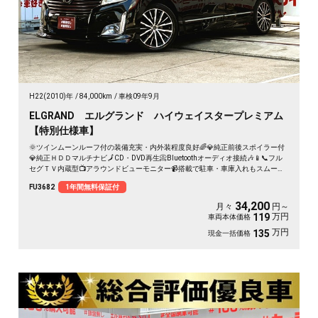
H22(2010)年
84,000km
車検09年9月
ELGRAND エルグランド ハイウェイスタープレミアム
【特別仕様車】
🌞ツインムーンルーフ付の装備充実・内外装程度良好🌈💎純正前後スポイラー付
💎純正ＨＤＤマルチナビ🗾CD・DVD再生📀Bluetoothオーディオ接続🎶📱📞フル
セグＴＶ内蔵型📺アラウンドビューモニター📹搭載で駐車・車庫入れもスムーズ
です😊前席メモリー付パワーシート・７人乗りキャプテンシート💺＆純正電動フ
FU3682
1年間無料保証付
リップダウンモニター搭載📺🚗両側パワースライドドアー・楽々ワンプッシュボ
タン開閉可能🔘🌈🚗
34,200
月々
円～
万円
119
車両本体価格
万円
135
現金一括価格