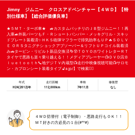
Jimny ジムニー クロスアドベンチャー【４ＷＤ】【特
別仕様車】【総合評価優良車】
★５ＭＴ・ターボ車★ 🚙カスタムバッチリのＪＢ型ジムニー！！再
入庫🚙外装パーツもＦ・Ｒショートバンパー・メッキグリル・スキッ
ドプレート装着済✨ＨＫＳ砲弾マフラーで排気効率もＵＰ🔥ＳＯＬＶ
Ｅ ＯＲＳタニグチショックアブソーバー＆リフトＵＰコイル装着済
み🚗タービン・リビルト新品交換済🌀😲ＴＯＹＯホワイトレターＲＴ
タイヤで悪路も楽々乗り越える！！メディアプレーヤー📺ＤＶＤ📀Ｂ
ｌｕｅｔｏｏｔｈ📞地デジＴＶ内蔵型📺走行中映像視聴可能📺サロモ
ン・カプロンシート装着タイプ💺a.jp/】で検索🕵️‍♂️
年式
走行距離
車検
修復歴
H24(2012)年
112,000km
7年11月
なし
４ＷＤ切替付（電子制御）・悪路走行もＯＫ！！
ＭＴ好きの方必見の１台(#^^#)