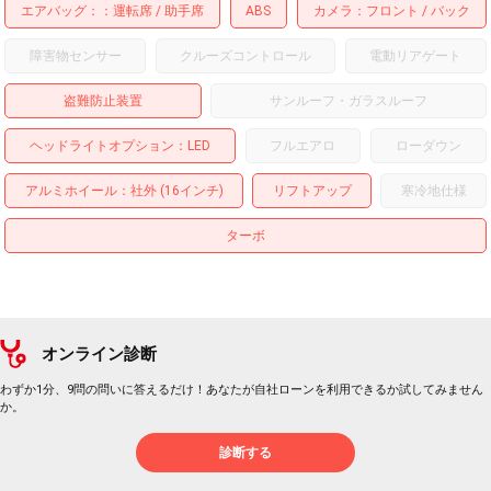
エアバッグ：
運転席
助手席
ABS
カメラ
フロント
バック
障害物センサー
クルーズコントロール
電動リアゲート
盗難防止装置
サンルーフ・ガラスルーフ
ヘッドライトオプション
LED
フルエアロ
ローダウン
アルミホイール
：社外 (16インチ)
リフトアップ
寒冷地仕様
ターボ
オンライン診断
わずか1分、9問の問いに答えるだけ！あなたが自社ローンを利用できるか試してみません
か。
診断する