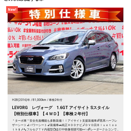
New!
H28(2016)年
81,000km
車検2年付
LEVORG レヴォーグ 1.6GT アイサイト Sスタイル
【特別仕様車】【４ＷＤ】【車検２年付】
＂ターボ車＂安全先進機能も多数装備！！アイサイト支援装備車🌈黒革ハーフレ
ザーシート💺パワーシート💺装備車🚗純正ＨＤＤナビ🗾ＤＶＤ📀Ｂｌｕｅｔｏｏ
ｔｈ📱🎶📞フルセグＴＶ内蔵型📺走行中映像視聴可能👀✨🌈レーダークルコンで