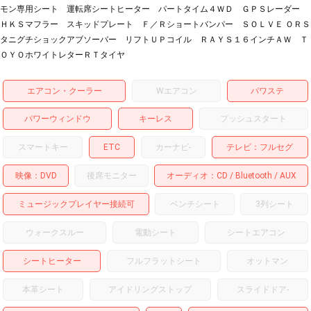
モン専用シート 運転席シートヒーター パートタイム４ＷＤ ＧＰＳレーダー
ＨＫＳマフラー スキッドプレート Ｆ／Ｒショートバンパー ＳＯＬＶＥ ＯＲＳ
タニグチショックアブソーバー リフトＵＰコイル ＲＡＹＳ１６インチＡＷ Ｔ
ＯＹＯホワイトレターＲＴタイヤ
エアコン・クーラー
Wエアコン
パワステ
パワーウィンドウ
キーレス
プッシュスタート
スマートキー
ETC
カーナビ
-
テレビ
フルセグ
映像
DVD
後席モニター
オーディオ
CD
Bluetooth
AUX
ミュージックプレイヤー接続可
ベンチシート
3列シート
ウォークスルー
電動シート
シートエアコン
シートヒーター
フルフラットシート
オットマン
本革シート
アイドリングストップ
スライドドア
-