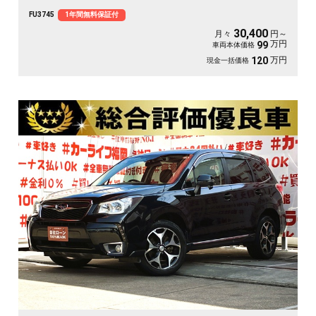
高速も楽々走行🚙ＬＥＤヘッドライト＆フォグランプ＆デイライトで夜間視野確
FU3745
1年間無料保証付
保🔦
30,400
月々
円～
万円
99
車両本体価格
万円
120
現金一括価格