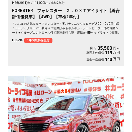
H26(2014)年
111,000km
車検2年付
FORESTER フォレスター ２．０ＸＴアイサイト【総合
評価優良車】【4WD】【車検2年付】
＂スバルの人気ＳＵＶフォレスター＂🌟パナソニックＳＤナビ🗾CD・DVD再生📀
ミュージックサーバー装備🎶🎉前席は冬もポカポカ・シートヒーター付の電動シ
ート🔥クルーズコントロール付で高速走行も楽々運転🚙HIDヘッドライトで夜間
の視界確保✨納車時新品タイヤ装着🌈🚗
FU3696
1年間無料保証付
35,500
月々
円～
万円
119
車両本体価格
万円
140
現金一括価格