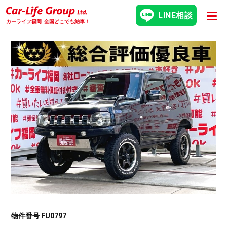
LINE相談
カーライフ福岡
全国どこでも納車！
物件番号 FU0797