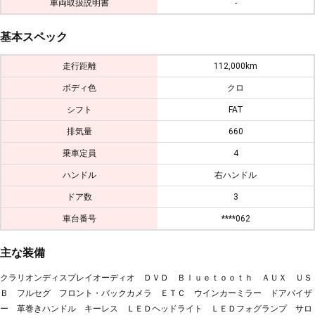
車両取扱説明書
-
基本スペック
走行距離
112,000km
ボディ色
クロ
シフト
FAT
排気量
660
乗車定員
4
ハンドル
右ハンドル
ドア数
3
車台番号
****062
主な装備
クラリオンディスプレイオーディオ ＤＶＤ Ｂｌｕｅｔｏｏｔｈ ＡＵＸ ＵＳ
Ｂ フルセグ フロント・バックカメラ ＥＴＣ ウインカーミラー ドアバイザ
ー 革巻きハンドル キーレス ＬＥＤヘッドライト ＬＥＤフォグランプ サロ