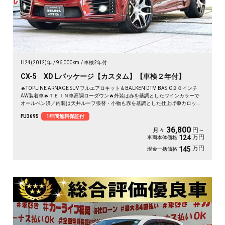
H24(2012)年
96,000km
車検2年付
CX-5 XD Lパッケージ【カスタム】【車検２年付】
🔥TOPLINE ARNAGE SUV フルエアロキット＆BALKEN DTM BASIC２０インチ
AW装着車🔥ＴＥＩＮ車高調ローダウン🔥外装は赤を基調としたワインカラーで
オールペン済／内装は天井ルーフ張替・小物も赤を基調とした仕上げ🔴カロッツ
ェリアナビ🗾ＤＶＤ💿Ｂｌｕｅｔｏｏｔｈ📱🎶フルセグＴＶ内蔵型📺走行中映像
FU3695
1年間無料保証付
視聴可能👀アイドリングストップ機能付・ＪＣ０８モード・カタログ燃費１８．
６ｋｍ／Ｌ🍃バック・サイドカメラ📹付きで駐車も楽々🚗ＲＶＭ（リアビークル
36,800
月々
円～
モニタリングシステム）・スマートシティブレーキサポート安全運転支援搭載✨
万円
124
車両本体価格
高速も楽々運転・クルーズコントロール機能🚗
万円
145
現金一括価格