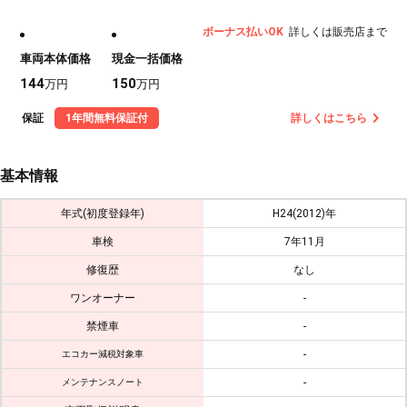
ボーナス払いOK
詳しくは販売店まで
車両本体価格
現金一括価格
144
150
万円
万円
保証
1年間無料保証付
詳しくはこちら
基本情報
年式(初度登録年)
H24(2012)年
車検
7年11月
修復歴
なし
ワンオーナー
-
禁煙車
-
-
エコカー減税対象車
-
メンテナンスノート