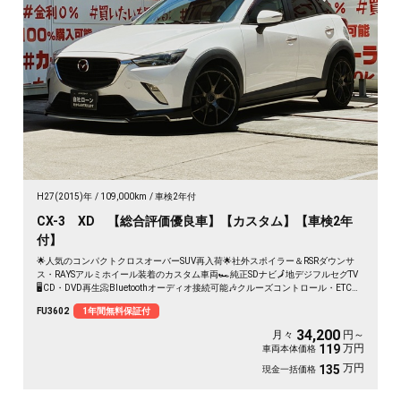
H27(2015)年
109,000km
車検2年付
CX-3 XD 【総合評価優良車】【カスタム】【車検2年
付】
🌟人気のコンパクトクロスオーバーSUV再入荷🌟社外スポイラー＆RSRダウンサ
ス・RAYSアルミホイール装着のカスタム車両🏎️純正SDナビ🗾地デジフルセグTV
🖥️CD・DVD再生📀Bluetoothオーディオ接続可能🎶クルーズコントロール・ETC車
載器装備で高速道路走行もスムーズ✨明るいLEDヘッドライトで夜間も安心です✨
FU3602
1年間無料保証付
34,200
月々
円～
万円
119
車両本体価格
万円
135
現金一括価格