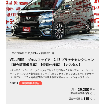
H21(2009)年
123,000km
車検8年11月
VELLFIRE ヴェルファイア 2.4Z プラチナセレクション
【総合評価優良車】【特別仕様車】【カスタム】
✨大人気ミニバン・ローダウンタイプ月々２万円台～ＯＫ😲✨Ｗｏｒｋ・シュバ
ート２０インチＡＷ装着済🔥イクリプスＨＤＤナビ🗾ＤＶＤ💿ミュージックサー
バー💾フルセグＴＶ内蔵型📺走行中映像視聴可能👀オットマンキャプテンシート
💺でくつろぎ空間のセカンドシート💺両側パワースライドドアー🚪＆パワーバッ
FU3711
1年間無料保証付
クドアーでボタン・リモコン楽々開閉🔘🌈
29,200
月々
円～
万円
99
車両本体価格
万円
115
現金一括価格