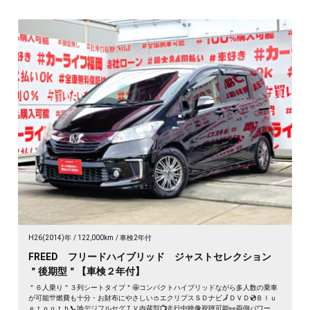
H26(2014)年
122,000km
車検2年付
FREED フリードハイブリッド ジャストセレクション
＂後期型＂【車検２年付】
＂６人乗り＂３列シートタイプ＂🤩コンパクトハイブリッドながら多人数の乗車
が可能🎊燃費も十分・お財布にやさしい👛エクリプスＳＤナビ🗾ＤＶＤ💿Ｂｌｕ
ｅｔｏｏｔｈ📞地デジフルセグＴＶ内蔵型📺走行中映像視聴可能👀両側パワース