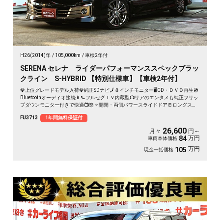
H26(2014)年
105,000km
車検2年付
SERENA セレナ ライダーパフォーマンススペックブラッ
クライン S-HYBRID 【特別仕様車】【車検2年付】
💎上位グレードモデル入荷💎純正SDナビ🗾８インチモニター🖥️CD・ＤＶＤ再生💿
Bluetoothオーディオ接続📱📞フルセグＴＶ内蔵型📺リアのエンタメも純正フリッ
プダウンモニター付きで快適📺楽々開閉・両側パワースライドドア🚪ロングスラ
イドのセンターシートでアレンジ性も多彩💺クルーズコントロール装備🌈納車時
FU3713
1年間無料保証付
新品タイヤ装着🛞🚗
26,600
月々
円～
万円
84
車両本体価格
万円
105
現金一括価格