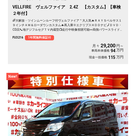
VELLFIRE ヴェルファイア 2.4Z 【カスタム】【車検
２年付】
🌈大解放・ツインムーンルーフ付ヴェルファイア＂大人気🔥ＲＡＹＳベルサス１
９インチＡＷ＆ローダウンカスタム🔥再入庫🌞エクリプスＨＤＤナビ🗾ＤＶＤ・
CD📀📞地デジフルセグＴＶ内蔵型📺走行中映像視聴可能👀両側パワースライドド
アー👨‍👧‍👦・７人乗りオットマン付きキャプテンシート💺・アルパインフリップ
FU3216
1年間無料保証付
ダウンモニター搭載📺⚡多数装備付きの人気ミニバン・月々２万円台～ＯＫ😲
29,200
月々
円～
万円
94
車両本体価格
万円
115
現金一括価格
New!