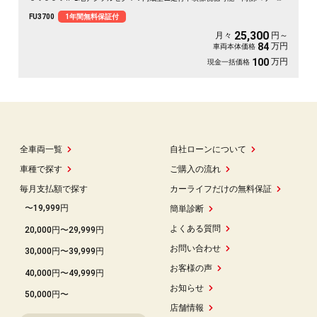
ライドドア付🚪乗降り楽々✨スマートキータイプで鍵の開け閉めもワンタッチ👆
FU3700
1年間無料保証付
クルーズコントロール機能付・高速道路も運転楽々👏ＨＩＤヘッドライト＆ＬＥ
Ｄフォグランプ付で夜間視野確保🔦
25,300
月々
円～
万円
84
車両本体価格
万円
100
現金一括価格
全車両一覧
自社ローンについて
車種で探す
ご購入の流れ
毎月支払額で探す
カーライフだけの無料保証
〜19,999円
簡単診断
よくある質問
20,000円〜29,999円
お問い合わせ
30,000円〜39,999円
お客様の声
40,000円〜49,999円
お知らせ
50,000円〜
店舗情報