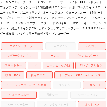
テアリングスイッチ クルーズコントロール オートライト HIDヘッドライト
フォグランプ ウィンカー付き電動格納ドアミラー 両側パワースライドドア バ
ニティミラー バニティランプ オートエアコン ウォークスルー ３列シート
キャプテンシート ２列目オットマン センターコンソールボックス アルパイン
１０.２インチフリップダウンモニター ドアバイザー スマートキー プッシュス
タート 純正１８インチAW カロッツェリアサブウーファー ＡＳＳＵＲＡレー
ダー探知機 バックミラー型前後ドライブレコーダー
エアコン・クーラー
Wエアコン
パワステ
パワーウィンドウ
キーレス
プッシュスタート
スマートキー
ETC
カーナビ
その他
テレビ
フルセグ
映像
DVD
後席モニター
オーディオ
CD
Bluetooth
SD
ミュージックプレイヤー接続可
ベンチシート
3列シート
ウォークスルー
電動シート
シートエアコン
シートヒーター
フルフラットシート
オットマン