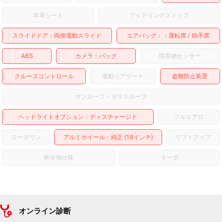
本革シート
アイドリングストップ
スライドドア
両側電動スライド
エアバッグ：
運転席
助手席
ABS
カメラ
バック
障害物センサー
クルーズコントロール
電動リアゲート
盗難防止装置
サンルーフ・ガラスルーフ
ヘッドライトオプション
ディスチャージド
フルエアロ
ローダウン
アルミホイール
：純正 (18インチ)
リフトアップ
寒冷地仕様
ターボ
オンライン診断