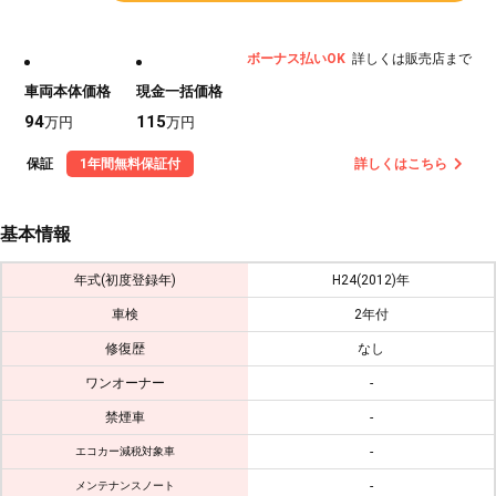
ボーナス払いOK
詳しくは販売店まで
車両本体価格
現金一括価格
94
115
万円
万円
保証
1年間無料保証付
詳しくはこちら
基本情報
年式(初度登録年)
H24(2012)年
車検
2年付
修復歴
なし
ワンオーナー
-
禁煙車
-
-
エコカー減税対象車
-
メンテナンスノート