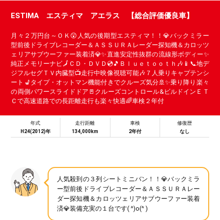
ESTIMA エスティマ アエラス 【総合評価優良車】
月々２万円台～ＯＫ😲人気の後期型エスティマ！！💎バックミラー
型前後ドライブレコーダー＆ＡＳＳＵＲＡレーダー探知機＆カロッツ
ェリアサブウーファー装着済💎✨直進安定性抜群の流線形ボディー✨
純正メモリーナビ🗾ＣＤ・ＤＶＤ💿🎵Ｂｌｕｅｔｏｏｔｈ🎶📱📞地デ
ジフルセグＴＶ内臓型📺走行中映像視聴可能🎶７人乗りキャプテンシ
ート💺タイプ・オットマン機能付きでクルーズ気分🚢✨乗り降り楽々
の両側パワースライドドア🚪クルーズコントロール&ビルドインＥＴ
Ｃで高速道路での長距離走行も楽々快適🌈車検２年付
年式
走行距離
車検
修復歴
H24(2012)年
134,000km
2年付
なし
人気殺到の３列シートミニバン！！💎バックミラ
ー型前後ドライブレコーダー＆ＡＳＳＵＲＡレー
ダー探知機＆カロッツェリアサブウーファー装着
済💎装備充実の１台です( ^)o(^ )