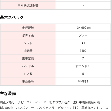
車両取扱説明書
-
基本スペック
走行距離
134,000km
ボディ色
グレー
シフト
IAT
排気量
2400
乗車定員
7
ハンドル
右ハンドル
ドア数
5
車台番号
****899
主な装備
純正メモリーナビ CD DVD SD 地デジフルセグ 走行中映像視聴可能
Bluetooth ハンズフリー バックカメラ ビルトインETC 革巻きハンドル ス