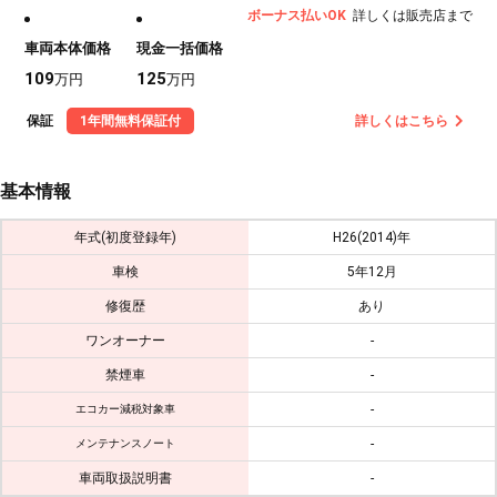
ボーナス払いOK
詳しくは販売店まで
車両本体価格
現金一括価格
109
125
万円
万円
保証
1年間無料保証付
詳しくはこちら
基本情報
年式(初度登録年)
H26(2014)年
車検
5年12月
修復歴
あり
ワンオーナー
-
禁煙車
-
-
エコカー減税対象車
-
メンテナンスノート
車両取扱説明書
-