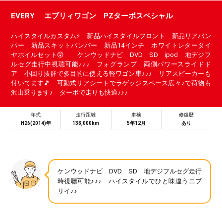
EVERY エブリィワゴン PZターボスペシャル
ハイスタイルカスタム⚡ 新品ハイスタイルフロント 新品リアバン
パー 新品スキットバンパー 新品14インチ ホワイトレタータイ
ヤホイルセット😲 ケンウッドナビ DVD SD ipod 地デジフ
ルセグ走行中視聴可能♪♪♪ フォグランプ 両側パワースライドド
ア 小回り抜群で多目的に使える軽ワゴン車♪♪♪ リアスピーカーも
付いてます🎵 可動式リアシートでラゲッジスペース広々♪で荷物も
沢山乗ります♪ ターボで走りも快適♪♪♪
年式
走行距離
車検
修復歴
H26(2014)年
138,000km
5年12月
あり
ケンウッドナビ DVD SD 地デジフルセグ走行
時視聴可能♪♪♪ ハイスタイルでひと味違うエブ
リイ♪♪