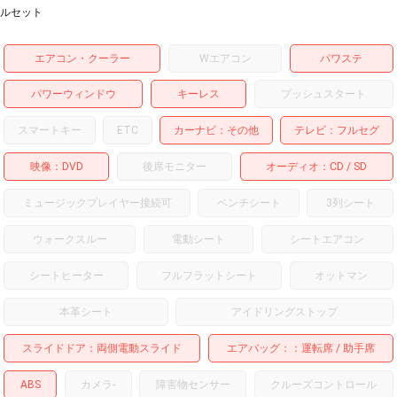
ルセット
エアコン・クーラー
Wエアコン
パワステ
パワーウィンドウ
キーレス
プッシュスタート
スマートキー
ETC
カーナビ
その他
テレビ
フルセグ
映像
DVD
後席モニター
オーディオ
CD
SD
ミュージックプレイヤー接続可
ベンチシート
3列シート
ウォークスルー
電動シート
シートエアコン
シートヒーター
フルフラットシート
オットマン
本革シート
アイドリングストップ
スライドドア
両側電動スライド
エアバッグ：
運転席
助手席
ABS
カメラ
-
障害物センサー
クルーズコントロール