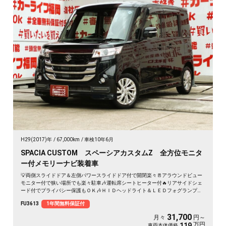
H29(2017)年
67,000km
車検10年6月
SPACIA CUSTOM スペーシアカスタムZ 全方位モニタ
ー付メモリーナビ装着車
💡両側スライドドア＆左側パワースライドドア付で開閉楽々🚪アラウンドビュー
モニター付で狭い場所でも楽々駐車🎶運転席シートヒーター付🔥リアサイドシェ
ード付でプライバシー保護もＯＫ🎶ＨＩＤヘッドライト＆ＬＥＤフォグランプで
夜間視野確保🔦＂純正メモリーナビ🗾CD・DVD再生📀Bluetoothオーディオ接続
FU3613
1年間無料保証付
可能🎶地デジフルセグＴＶ内臓型📺ＪＣ０８モード燃費３０.６ｋｍ/Ｌの超低燃
費車両🌿なが～い車検🚗納車時新品タイヤ装着🛞
31,700
月々
円～
万円
119
車両本体価格