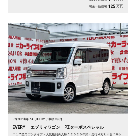
万円
125
現金一括価格
R2(2020)年
40,000km
車検2年付
EVERY エブリィワゴン PZターボスペシャル
＂１７型ワゴンタイプ・人気殺到再入庫＂２０２０年式・走行４万ｋｍ台＂💎ケ