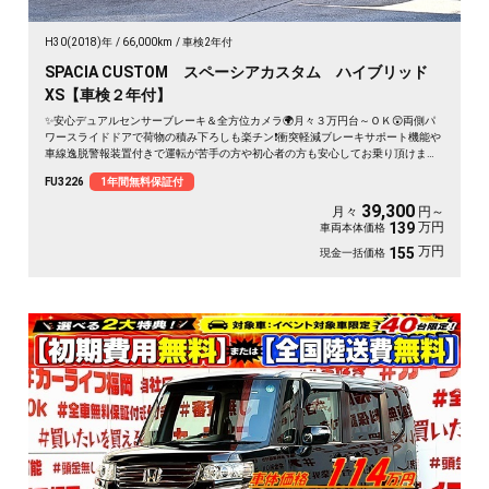
H30(2018)年
66,000km
車検2年付
SPACIA CUSTOM スペーシアカスタム ハイブリッド
XS【車検２年付】
✨安心デュアルセンサーブレーキ＆全方位カメラ🌍月々３万円台～ＯＫ😲両側パ
ワースライドドアで荷物の積み下ろしも楽チン❗衝突軽減ブレーキサポート機能や
車線逸脱警報装置付きで運転が苦手の方や初心者の方も安心してお乗り頂けます
🔰フルセグTVやDVDも走行中視聴可能🎶ヘッドアップディスプレーや天井にはサ
FU3226
1年間無料保証付
ーキュレーターが付いており快適な車内空間です🚗シートヒーターで冬場も快適
👍お洒落なハーフレザーシート✨
39,300
月々
円～
万円
139
車両本体価格
万円
155
現金一括価格