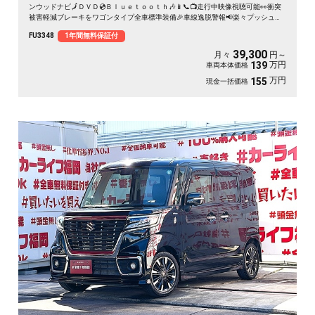
ンウッドナビ🗾ＤＶＤ💿Ｂｌｕｅｔｏｏｔｈ🎶📱📞📺走行中映像視聴可能👀衝突
被害軽減ブレーキをワゴンタイプ全車標準装備🎉車線逸脱警報📢楽々プッシュボ
タンエンジンスタート式🔘👆ターボ車で快速走行・カタログ燃費ＪＣ０８モード
FU3348
1年間無料保証付
１６．２ｋｍ／Ｌ🍃ベンチシートタイプ💺🌈車検2年付🌈
39,300
月々
円～
万円
139
車両本体価格
万円
155
現金一括価格