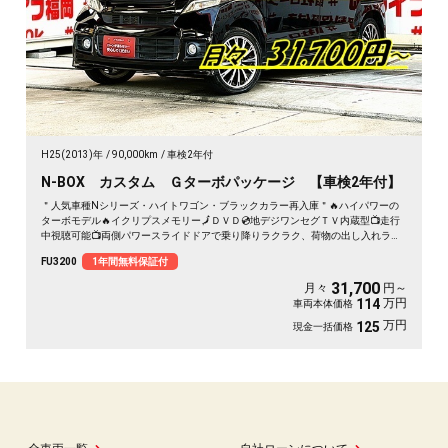
H25(2013)年
90,000km
車検2年付
N-BOX カスタム Ｇターボパッケージ 【車検2年付】
＂人気車種Nシリーズ・ハイトワゴン・ブラックカラー再入庫＂🔥ハイパワーの
ターボモデル🔥イクリプスメモリー🗾ＤＶＤ💿地デジワンセグＴＶ内蔵型📺走行
中視聴可能📺両側パワースライドドアで乗り降りラクラク、荷物の出し入れラク
チン😊二列目は様々なシートアレンジ可能で使い勝手バツグン📀バック駐車時に
FU3200
1年間無料保証付
安心なバックカメラ付✨夜間でも明るいＨＩＤヘッドライト&フォグランプ🔦デザ
イン性のあるブルーＬＥＤデイライト付！"１年保証付”🚗
31,700
月々
円～
万円
114
車両本体価格
万円
125
現金一括価格