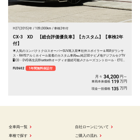
H27(2015)年
109,000km
車検2年付
CX-3 XD 【総合評価優良車】【カスタム】【車検2年
付】
🌟人気のコンパクトクロスオーバーSUV再入荷🌟社外スポイラー＆RSRダウンサ
ス・RAYSアルミホイール装着のカスタム車両🏎️純正SDナビ🗾地デジフルセグTV
🖥️CD・DVD再生📀Bluetoothオーディオ接続可能🎶クルーズコントロール・ETC車
載器装備で高速道路走行もスムーズ✨明るいLEDヘッドライトで夜間も安心です✨
FU3602
1年間無料保証付
34,200
月々
円～
万円
119
車両本体価格
万円
135
現金一括価格
全車両一覧
自社ローンについて
車種で探す
ご購入の流れ