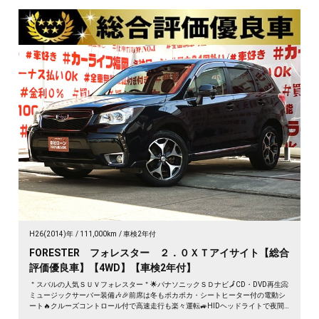
H26(2014)年
111,000km
車検2年付
FORESTER フォレスター ２．０ＸＴアイサイト【総合
評価優良車】【4WD】【車検2年付】
＂スバルの人気ＳＵＶフォレスター＂🌟パナソニックＳＤナビ🗾CD・DVD再生📀
ミュージックサーバー装備🎶🎉前席は冬もポカポカ・シートヒーター付の電動シ
ート🔥クルーズコントロール付で高速走行も楽々運転🚙HIDヘッドライトで夜間
の視界確保✨納車時新品タイヤ装着🌈🚗