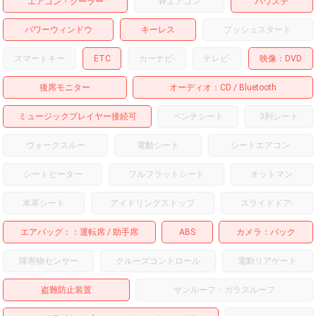
エアコン・クーラー
Wエアコン
パワステ
パワーウィンドウ
キーレス
プッシュスタート
スマートキー
ETC
カーナビ
-
テレビ
-
映像
DVD
後席モニター
オーディオ
CD
Bluetooth
ミュージックプレイヤー接続可
ベンチシート
3列シート
ウォークスルー
電動シート
シートエアコン
シートヒーター
フルフラットシート
オットマン
本革シート
アイドリングストップ
スライドドア
-
エアバッグ：
運転席
助手席
ABS
カメラ
バック
障害物センサー
クルーズコントロール
電動リアゲート
盗難防止装置
サンルーフ・ガラスルーフ