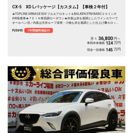
CX-5 XD Lパッケージ【カスタム】【車検２年付】
🔥TOPLINE ARNAGE SUV フルエアロキット＆BALKEN DTM BASIC２０インチ
AW装着車🔥ＴＥＩＮ車高調ローダウン🔥外装は赤を基調としたワインカラーで
オールペン済／内装は天井ルーフ張替・小物も赤を基調とした仕上げ🔴カロッツ
ェリアナビ🗾ＤＶＤ💿Ｂｌｕｅｔｏｏｔｈ📱🎶フルセグＴＶ内蔵型📺走行中映像
FU3695
1年間無料保証付
視聴可能👀アイドリングストップ機能付・ＪＣ０８モード・カタログ燃費１８．
６ｋｍ／Ｌ🍃バック・サイドカメラ📹付きで駐車も楽々🚗ＲＶＭ（リアビークル
36,800
月々
円～
モニタリングシステム）・スマートシティブレーキサポート安全運転支援搭載✨
万円
124
車両本体価格
高速も楽々運転・クルーズコントロール機能🚗
万円
145
現金一括価格