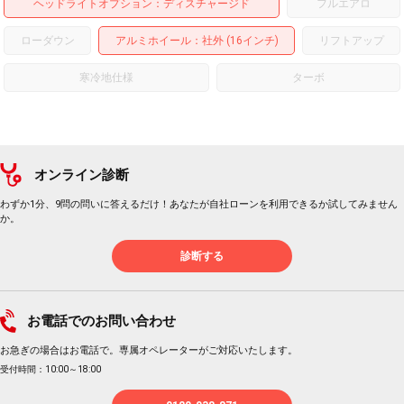
ヘッドライトオプション
ディスチャージド
フルエアロ
ローダウン
アルミホイール
：社外 (16インチ)
リフトアップ
寒冷地仕様
ターボ
オンライン診断
わずか1分、9問の問いに答えるだけ！あなたが自社ローンを利用できるか試してみません
か。
診断する
お電話でのお問い合わせ
お急ぎの場合はお電話で。専属オペレーターがご対応いたします。
受付時間：10:00～18:00