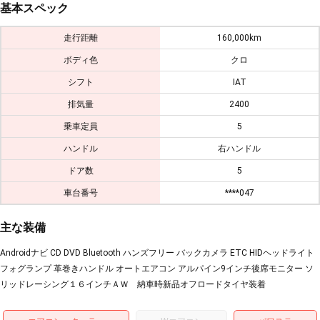
基本スペック
走行距離
160,000km
ボディ色
クロ
シフト
IAT
排気量
2400
乗車定員
5
ハンドル
右ハンドル
ドア数
5
車台番号
****047
主な装備
Androidナビ CD DVD Bluetooth ハンズフリー バックカメラ ETC HIDヘッドライト
フォグランプ 革巻きハンドル オートエアコン アルパイン9インチ後席モニター ソ
リッドレーシング１６インチＡＷ 納車時新品オフロードタイヤ装着