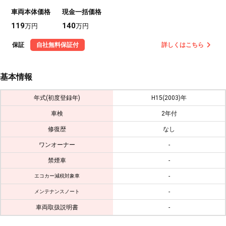
車両本体価格
現金一括価格
119
140
万円
万円
保証
自社無料保証付
詳しくはこちら
基本情報
年式(初度登録年)
H15(2003)年
車検
2年付
修復歴
なし
ワンオーナー
-
禁煙車
-
-
エコカー減税対象車
-
メンテナンスノート
車両取扱説明書
-