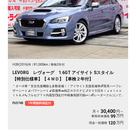
H28(2016)年
81,000km
車検2年付
LEVORG レヴォーグ 1.6GT アイサイト Sスタイル
【特別仕様車】【４ＷＤ】【車検２年付】
＂ターボ車＂安全先進機能も多数装備！！アイサイト支援装備車🌈黒革ハーフレ
ザーシート💺パワーシート💺装備車🚗純正ＨＤＤナビ🗾ＤＶＤ📀Ｂｌｕｅｔｏｏ
ｔｈ📱🎶📞フルセグＴＶ内蔵型📺走行中映像視聴可能👀✨🌈レーダークルコンで
高速も楽々走行🚙ＬＥＤヘッドライト＆フォグランプ＆デイライトで夜間視野確
FU3745
1年間無料保証付
保🔦
30,400
月々
円～
万円
99
車両本体価格
万円
120
現金一括価格