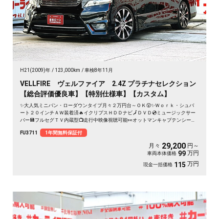
H21(2009)年
123,000km
車検8年11月
VELLFIRE ヴェルファイア 2.4Z プラチナセレクション
【総合評価優良車】【特別仕様車】【カスタム】
✨大人気ミニバン・ローダウンタイプ月々２万円台～ＯＫ😲✨Ｗｏｒｋ・シュバ
ート２０インチＡＷ装着済🔥イクリプスＨＤＤナビ🗾ＤＶＤ💿ミュージックサー
バー💾フルセグＴＶ内蔵型📺走行中映像視聴可能👀オットマンキャプテンシート
💺でくつろぎ空間のセカンドシート💺両側パワースライドドアー🚪＆パワーバッ
FU3711
1年間無料保証付
クドアーでボタン・リモコン楽々開閉🔘🌈
29,200
月々
円～
万円
99
車両本体価格
万円
115
現金一括価格