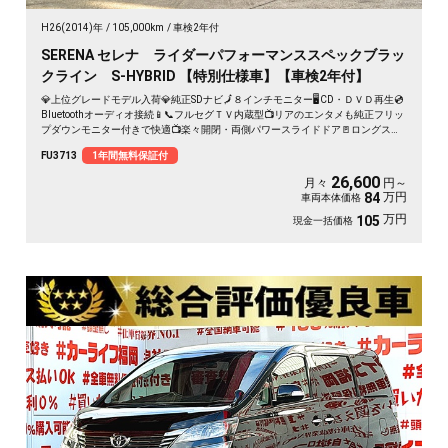
H26(2014)年
105,000km
車検2年付
SERENA セレナ ライダーパフォーマンススペックブラッ
クライン S-HYBRID 【特別仕様車】【車検2年付】
💎上位グレードモデル入荷💎純正SDナビ🗾８インチモニター🖥️CD・ＤＶＤ再生💿
Bluetoothオーディオ接続📱📞フルセグＴＶ内蔵型📺リアのエンタメも純正フリッ
プダウンモニター付きで快適📺楽々開閉・両側パワースライドドア🚪ロングスラ
イドのセンターシートでアレンジ性も多彩💺クルーズコントロール装備🌈納車時
FU3713
1年間無料保証付
新品タイヤ装着🛞🚗
26,600
月々
円～
万円
84
車両本体価格
万円
105
現金一括価格