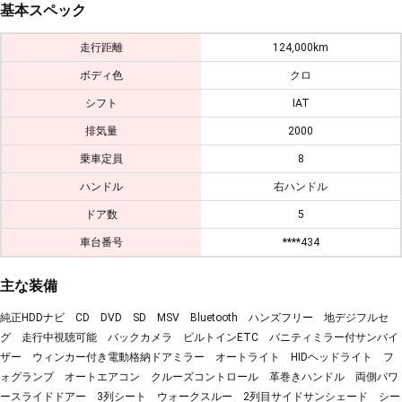
基本スペック
走行距離
124,000km
ボディ色
クロ
シフト
IAT
排気量
2000
乗車定員
8
ハンドル
右ハンドル
ドア数
5
車台番号
****434
主な装備
純正HDDナビ CD DVD SD MSV Bluetooth ハンズフリー 地デジフルセ
グ 走行中視聴可能 バックカメラ ビルトインETC バニティミラー付サンバイ
ザー ウィンカー付き電動格納ドアミラー オートライト HIDヘッドライト フ
ォグランプ オートエアコン クルーズコントロール 革巻きハンドル 両側パワ
ースライドドアー 3列シート ウォークスルー 2列目サイドサンシェード シー