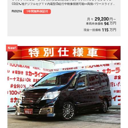
CD📀📞地デジフルセグＴＶ内蔵型📺走行中映像視聴可能👀両側パワースライドド
アー👨‍👧‍👦・７人乗りオットマン付きキャプテンシート💺・アルパインフリップ
FU3216
1年間無料保証付
ダウンモニター搭載📺⚡多数装備付きの人気ミニバン・月々２万円台～ＯＫ😲
29,200
月々
円～
万円
94
車両本体価格
万円
115
現金一括価格
New!