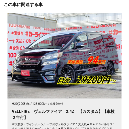
この車に関連する車
H20(2008)年
125,000km
車検2年付
VELLFIRE ヴェルファイア 2.4Z 【カスタム】【車検
２年付】
🌈大解放・ツインムーンルーフ付ヴェルファイア＂大人気🔥ＲＡＹＳベルサス１
９インチＡＷ＆ローダウンカスタム🔥再入庫🌞エクリプスＨＤＤナビ🗾ＤＶＤ・