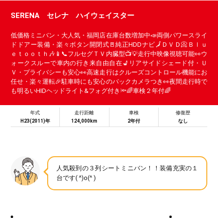
SERENA セレナ ハイウェイスター
低価格ミニバン・大人気・福岡店在庫台数増加中📣両側パワースライ
ドドアー装備・楽々ボタン開閉式🚪純正HDDナビ🗾ＤＶＤ📀Ｂｌｕ
ｅｔｏｏｔｈ🎶📱📞フルセグＴＶ内臓型📺💡走行中映像視聴可能👀ウ
ォークスルーで車内の行き来自由自在💺リアサイドシェード付・Ｕ
Ｖ・プライバシーも安心👀高速走行はクルーズコントロール機能にお
任せ・楽々運転🎉駐車時にも安心のバックカメラつき👀夜間走行時で
も明るいHIDヘッドライト&フォグ付き🔦🌈車検２年付🌈
年式
走行距離
車検
修復歴
H23(2011)年
124,000km
2年付
なし
人気殺到の３列シートミニバン！！装備充実の１
台です( ^)o(^ )