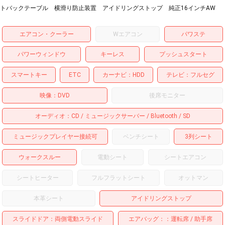
トバックテーブル 横滑り防止装置 アイドリングストップ 純正16インチAW
エアコン・クーラー
Wエアコン
パワステ
パワーウィンドウ
キーレス
プッシュスタート
スマートキー
ETC
カーナビ
HDD
テレビ
フルセグ
映像
DVD
後席モニター
オーディオ
CD
ミュージックサーバー
Bluetooth
SD
ミュージックプレイヤー接続可
ベンチシート
3列シート
ウォークスルー
電動シート
シートエアコン
シートヒーター
フルフラットシート
オットマン
本革シート
アイドリングストップ
スライドドア
両側電動スライド
エアバッグ：
運転席
助手席