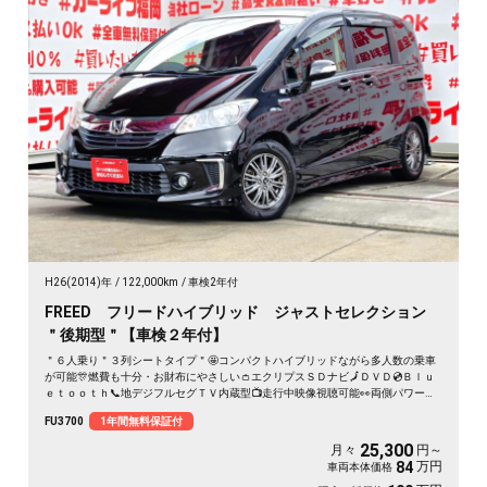
H26(2014)年
122,000km
車検2年付
FREED フリードハイブリッド ジャストセレクション
＂後期型＂【車検２年付】
＂６人乗り＂３列シートタイプ＂🤩コンパクトハイブリッドながら多人数の乗車
が可能🎊燃費も十分・お財布にやさしい👛エクリプスＳＤナビ🗾ＤＶＤ💿Ｂｌｕ
ｅｔｏｏｔｈ📞地デジフルセグＴＶ内蔵型📺走行中映像視聴可能👀両側パワース
ライドドア付🚪乗降り楽々✨スマートキータイプで鍵の開け閉めもワンタッチ👆
FU3700
1年間無料保証付
クルーズコントロール機能付・高速道路も運転楽々👏ＨＩＤヘッドライト＆ＬＥ
Ｄフォグランプ付で夜間視野確保🔦
25,300
月々
円～
万円
84
車両本体価格