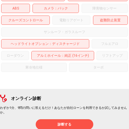
ABS
カメラ
バック
障害物センサー
クルーズコントロール
電動リアゲート
盗難防止装置
サンルーフ・ガラスルーフ
ヘッドライトオプション
ディスチャージド
フルエアロ
ローダウン
アルミホイール
：純正 (16インチ)
リフトアップ
寒冷地仕様
ターボ
オンライン診断
わずか1分、9問の問いに答えるだけ！あなたが自社ローンを利用できるか試してみません
か。
診断する