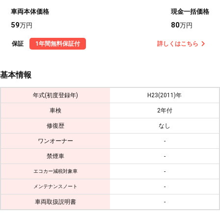
車両本体価格
現金一括価格
59
80
万円
万円
保証
1年間無料保証付
詳しくはこちら
基本情報
年式(初度登録年)
H23(2011)年
車検
2年付
修復歴
なし
ワンオーナー
-
禁煙車
-
-
エコカー減税対象車
-
メンテナンスノート
車両取扱説明書
-