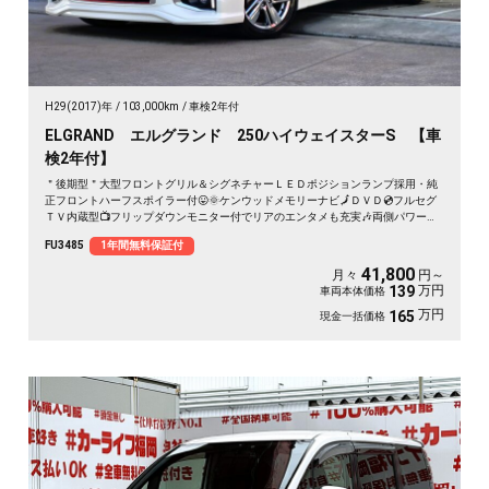
H29(2017)年
103,000km
車検2年付
ELGRAND エルグランド 250ハイウェイスターS 【車
検2年付】
＂後期型＂大型フロントグリル＆シグネチャーＬＥＤポジションランプ採用・純
正フロントハーフスポイラー付😛🌞ケンウッドメモリーナビ🗾ＤＶＤ💿フルセグ
ＴＶ内蔵型📺フリップダウンモニター付でリアのエンタメも充実🎶両側パワース
ライドドア🌞サイドサンシェード付きでＵＶ😎プライバシーもＯＫ✨７人乗りキ
FU3485
1年間無料保証付
ャプテンシートタイプ・オットマン付💎ハーフレザーシート💺で更に高級感を演
出💺車庫入れもバックカメラで簡単駐車🔧🌈ドライブレコーダー付きで安心録画
41,800
月々
円～
ＯＫ🎥🌈納車時新品タイヤ装着🚗
万円
139
車両本体価格
万円
165
現金一括価格