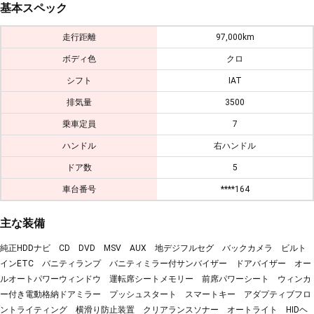
基本スペック
走行距離
97,000km
ボディ色
クロ
シフト
IAT
排気量
3500
乗車定員
7
ハンドル
右ハンドル
ドア数
5
車台番号
****164
主な装備
純正HDDナビ CD DVD MSV AUX 地デジフルセグ バックカメラ ビルト
インETC バニティランプ バニティミラー付サンバイザー ドアバイザー オー
ルオートパワーウィンドウ 運転席シートメモリー 前席パワーシート ウィンカ
ー付き電動格納ドアミラー プッシュスタート スマートキー アダプティブフロ
ントライティング 横滑り防止装置 クリアランスソナー オートライト HIDヘ