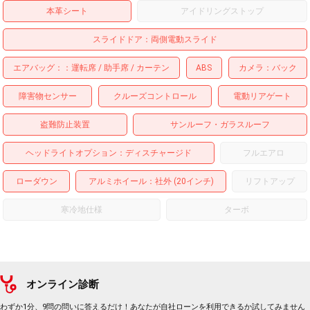
本革シート
アイドリングストップ
スライドドア
両側電動スライド
エアバッグ：
運転席
助手席
カーテン
ABS
カメラ
バック
障害物センサー
クルーズコントロール
電動リアゲート
盗難防止装置
サンルーフ・ガラスルーフ
ヘッドライトオプション
ディスチャージド
フルエアロ
ローダウン
アルミホイール
：社外 (20インチ)
リフトアップ
寒冷地仕様
ターボ
オンライン診断
わずか1分、9問の問いに答えるだけ！あなたが自社ローンを利用できるか試してみません