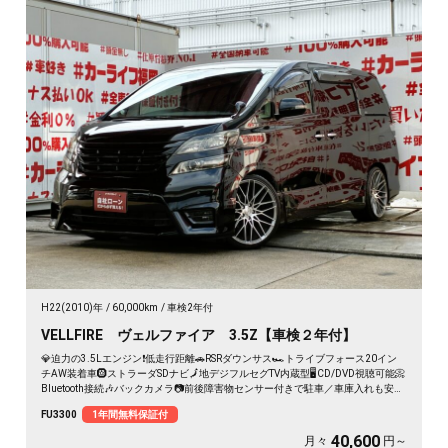
H22(2010)年
60,000km
車検2年付
VELLFIRE ヴェルファイア 3.5Z【車検２年付】
💎迫力の3.5Lエンジン❗低走行距離🚗RSRダウンサス🏎️トライブフォース20イン
チAW装着車🛞ストラーダSDナビ🗾地デジフルセグTV内蔵型🖥️CD/DVD視聴可能📀
Bluetooth接続🎶バックカメラ📷前後障害物センサー付きで駐車／車庫入れも安心
👌両側パワースライドドアで乗り降りラクチン👍車検２年付🚗
FU3300
1年間無料保証付
40,600
月々
円～