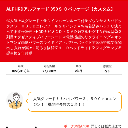
ALPHRDアルファード 350Ｓ Ｃパッケージ【カスタム】
🤩人気上級グレード・💎ツインムーンルーフ付💎ダウンサス＆バドッ
クスＳーＨＯＬＤエレアノール２０インチＡＷ装着済みバッチリ決ま
ってます👀🤩純正HDDナビ🗾ＣＤ・ＤＶＤ💿フルセグＴＶ内蔵型📺２
列目エグゼクティブパワーシート💺電動機能のリクライニング＆オッ
トマン💺両側パワースライドドア・パワーバックドア装備搭載で荷物
出し入れが楽々✨明るさ抜群💡ＨＩＤヘッドライト💡フォグランプ🎉
🌈車検２年付🌈
年式
走行距離
車検
修復歴
H22(2010)年
97,000km
2年付
なし
人気グレード！！ハイパワー３，５００ｃｃエン
ジン！！機能性多数の１台！！
ボーナス払いOK
詳しくは販売店まで