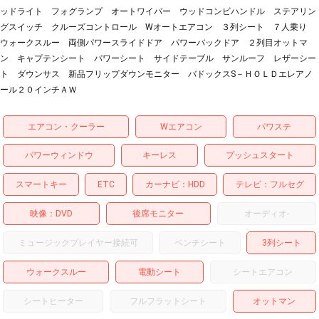
ッドライト フォグランプ オートワイパー ウッドコンビハンドル ステアリン
グスイッチ クルーズコントロール Wオートエアコン ３列シート ７人乗り
ウォークスルー 両側パワースライドドア パワーバックドア ２列目オットマ
ン キャプテンシート パワーシート サイドテーブル サンルーフ レザーシー
ト ダウンサス 新品フリップダウンモニター バドックスS－ＨＯＬＤエレアノ
ール２０インチＡＷ
エアコン・クーラー
Wエアコン
パワステ
パワーウィンドウ
キーレス
プッシュスタート
スマートキー
ETC
カーナビ
HDD
テレビ
フルセグ
映像
DVD
後席モニター
オーディオ
-
ミュージックプレイヤー接続可
ベンチシート
3列シート
ウォークスルー
電動シート
シートエアコン
シートヒーター
フルフラットシート
オットマン