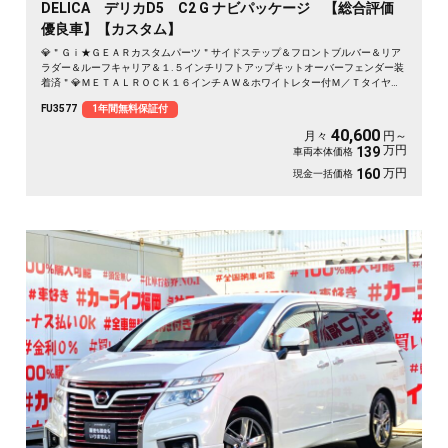
DELICA デリカD5 C2 G ナビパッケージ 【総合評価
優良車】【カスタム】
💎＂Ｇｉ★ＧＥＡＲカスタムパーツ＂サイドステップ＆フロントブルバー＆リア
ラダー＆ルーフキャリア＆１.５インチリフトアップキットオーバーフェンダー装
着済＂💎ＭＥＴＡＬＲＯＣＫ１６インチＡＷ＆ホワイトレター付Ｍ／Ｔタイヤ装
着済💎ブラウン系レザー調シートカバー付💎両側スライドドア＆左側パワースラ
FU3577
1年間無料保証付
イドドアで乗り降り楽々快適🚪高速走行はクルーズコントロールで楽々運転🏁純
正ＨＤＤナビ🗾ＤＶＤ💿地デジフルセグＴＶ📺走行中映像視聴可能👀
40,600
月々
円～
万円
139
車両本体価格
万円
160
現金一括価格