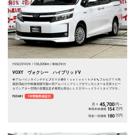
H26(2014)年
106,000km
車検2年付
VOXY ヴォクシー ハイブリッドV
💎アルパイン９インチナビ🗾ＤＶＤ💿Ｂｌｕｅｔｏｏｔｈ🎶📱📞フルセグＴＶ内
蔵型📺走行中映像視聴可能👀😲アルパインフリップダウンモニター＆天井スピー
カでシアター空間の音響設定🎵夜間も明るいＬＥＤ💡ヘッドライトタイプ💡サイ
ドシェードでＵＶ・プライバシーカット😎使い勝手の良い７人乗キャプテンシー
FU3401
1年間無料保証付
ト・楽々ウォークスルー✨ワイヤレススマホ充電器付📱ドライブレコーダー付き
で安心録画📹💎トヨタの人気８０型ヴォクシー・ハイブリッドミニバン👀驚異の
45,700
月々
円～
カタログ燃費🍃ＪＣ０８モード２３．８ｋｍ／Ｌ💎🌈車検２年付🚗
万円
154
車両本体価格
万円
180
現金一括価格