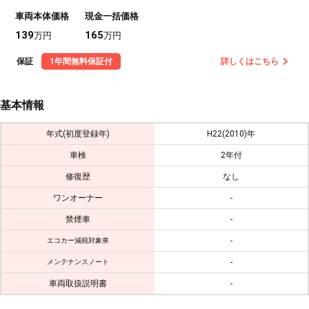
車両本体価格
現金一括価格
139
165
万円
万円
保証
1年間無料保証付
詳しくはこちら
基本情報
年式(初度登録年)
H22(2010)年
車検
2年付
修復歴
なし
ワンオーナー
-
禁煙車
-
-
エコカー減税対象車
-
メンテナンスノート
車両取扱説明書
-