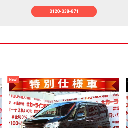
0120-038-871
New!