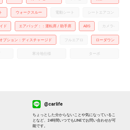
ト
ウォークスルー
電動シート
シートエアコン
イド
エアバッグ：
運転席
助手席
ABS
カメラ
-
オプション
ディスチャージド
フルエアロ
ローダウン
プ
寒冷地仕様
ターボ
@carlife
ちょっとした分からないことや気になっているこ
となど、24時間いつでもLINEでお問い合わせが可
能です。