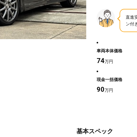
直進
ン付き(
車両本体価格
74
万円
現金一括価格
90
万円
基本スペック