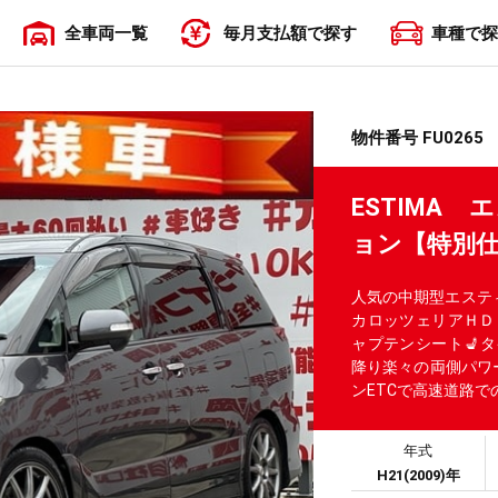
全車両一覧
毎月支払額で探す
車種で探
〜19,999円
20,000円〜29,999円
30,000円〜39,999円
40,000円〜49,999円
50,000円〜
物件番号 FU0265
ESTIMA
ョン【特別
人気の中期型エステ
カロッツェリアＨＤＤ
ャプテンシート💺
降り楽々の両側パワ
ンETCで高速道路で
年式
H21(2009)年