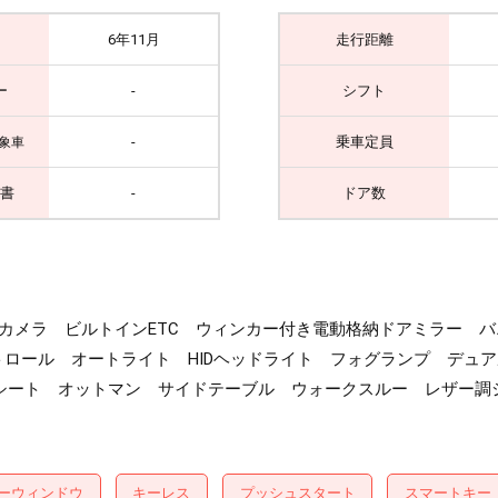
6年11月
走行距離
ー
-
シフト
-
乗車定員
象車
書
-
ドア数
ックカメラ ビルトインETC ウィンカー付き電動格納ドアミラー
ロール オートライト HIDヘッドライト フォグランプ デュ
ンシート オットマン サイドテーブル ウォークスルー レザー調シ
ーウィンドウ
キーレス
プッシュスタート
スマートキー