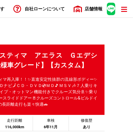
す
自社ローン
について
店舗
情報
 エスティマ アエラス Ｇエデシ
仕様車グレード】【カスタム】
ィマ再入庫！！✨直進安定性抜群の流線形ボディー✨
ナビ🗾ＣＤ・ＤＶＤ💿ＭＤ🎵ＭＳＶ🎶７人乗りキ
タイプ・オットマン機能付きでクルーズ気分🚢✨乗り
ースライドドアー🚪クルーズコントロール&ビルドイ
の長距離走行も楽々快適🚗
走行距離
車検
修復歴
116,000km
6年11月
あり