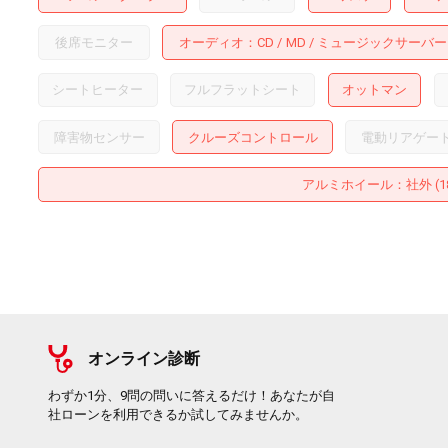
後席モニター
オーディオ
CD
MD
ミュージックサーバー
シートヒーター
フルフラットシート
オットマン
障害物センサー
クルーズコントロール
電動リアゲー
アルミホイール
：社外 (
オンライン診断
わずか1分、9問の問いに答えるだけ！あなたが自
社ローンを利用できるか試してみませんか。