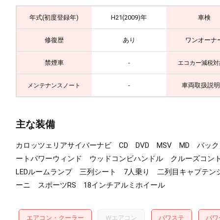
年式(初度登録年)
H21(2009)年
車検
修復歴
あり
ワンオーナ
禁煙車
-
エコカー減税対
-
車両取扱説明
メンテナンスノート
主な装備
カロッツェリアサイバーナビ CD DVD MSV MD バ
ートパワーウィンド ウッドコンビハンドル クルーズコント
LEDルームランプ 三列シート 7人乗り 二列目キャプテ
ーニ スポーツRS 18インチアルミホイール
エアコン・クーラー
Wエアコン
パワステ
パワ