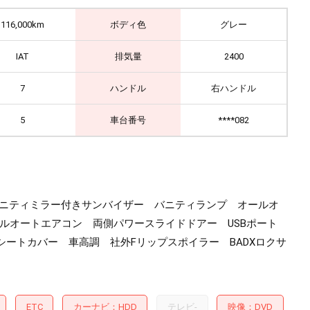
116,000km
ボディ色
グレー
IAT
排気量
2400
7
ハンドル
右ハンドル
5
車台番号
****082
 バニティミラー付きサンバイザー バニティランプ オールオ
アルオートエアコン 両側パワースライドドアー USBポート
ートカバー 車高調 社外Fリップスポイラー BADXロクサ
ETC
カーナビ
HDD
テレビ
-
映像
DVD