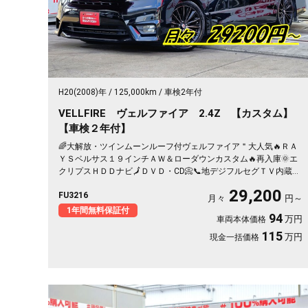
H20(2008)年
125,000km
車検2年付
VELLFIRE ヴェルファイア 2.4Z 【カスタム】
【車検２年付】
🌈大解放・ツインムーンルーフ付ヴェルファイア＂大人気🔥ＲＡ
ＹＳベルサス１９インチＡＷ＆ローダウンカスタム🔥再入庫🌞エ
クリプスＨＤＤナビ🗾ＤＶＤ・CD📀📞地デジフルセグＴＶ内蔵型
📺走行中映像視聴可能👀両側パワースライドドアー👨‍👧‍👦・７人
29,200
FU3216
乗りオットマン付きキャプテンシート💺・アルパインフリップダ
月々
円～
ウンモニター搭載📺⚡多数装備付きの人気ミニバン・月々２万円
1年間無料保証付
94
万円
車両本体価格
台～ＯＫ😲
115
万円
現金一括価格