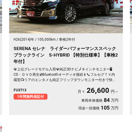
H26(2014)年
105,000km
車検2年付
SERENA セレナ ライダーパフォーマンススペック
ブラックライン S-HYBRID 【特別仕様車】【車検2
年付】
💎上位グレードモデル入荷💎純正SDナビ🗾８インチモニター🖥️
CD・ＤＶＤ再生💿Bluetoothオーディオ接続📱📞フルセグＴＶ内
蔵型📺リアのエンタメも純正フリップダウンモニター付きで快適
📺楽々開閉・両側パワースライドドア🚪ロングスライドのセンタ
26,600
FU3713
ーシートでアレンジ性も多彩💺クルーズコントロール装備🌈納車
月々
円～
時新品タイヤ装着🛞🚗
1年間無料保証付
84
万円
車両本体価格
105
万円
現金一括価格