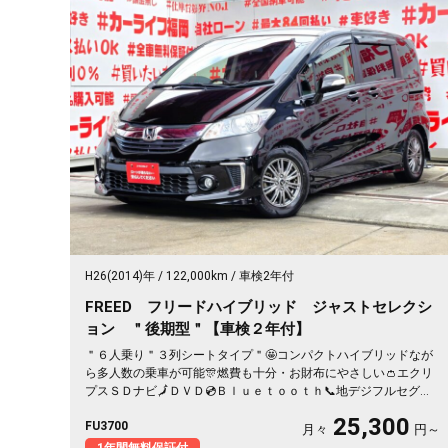
H26(2014)年
122,000km
車検2年付
FREED フリードハイブリッド ジャストセレクシ
ョン ＂後期型＂【車検２年付】
＂６人乗り＂３列シートタイプ＂🤩コンパクトハイブリッドなが
ら多人数の乗車が可能🎊燃費も十分・お財布にやさしい👛エクリ
プスＳＤナビ🗾ＤＶＤ💿Ｂｌｕｅｔｏｏｔｈ📞地デジフルセグＴ
Ｖ内蔵型📺走行中映像視聴可能👀両側パワースライドドア付🚪乗
25,300
FU3700
降り楽々✨スマートキータイプで鍵の開け閉めもワンタッチ👆ク
月々
円～
ルーズコントロール機能付・高速道路も運転楽々👏ＨＩＤヘッド