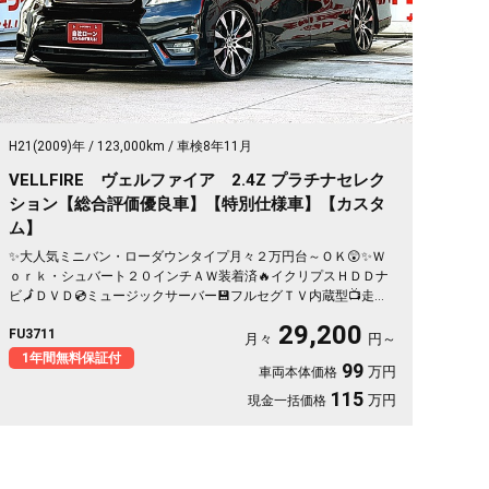
H21(2009)年
123,000km
車検8年11月
VELLFIRE ヴェルファイア 2.4Z プラチナセレク
ション【総合評価優良車】【特別仕様車】【カスタ
ム】
✨大人気ミニバン・ローダウンタイプ月々２万円台～ＯＫ😲✨Ｗ
ｏｒｋ・シュバート２０インチＡＷ装着済🔥イクリプスＨＤＤナ
ビ🗾ＤＶＤ💿ミュージックサーバー💾フルセグＴＶ内蔵型📺走行
中映像視聴可能👀オットマンキャプテンシート💺でくつろぎ空間
29,200
FU3711
のセカンドシート💺両側パワースライドドアー🚪＆パワーバック
月々
円～
ドアーでボタン・リモコン楽々開閉🔘🌈
1年間無料保証付
99
万円
車両本体価格
115
万円
現金一括価格