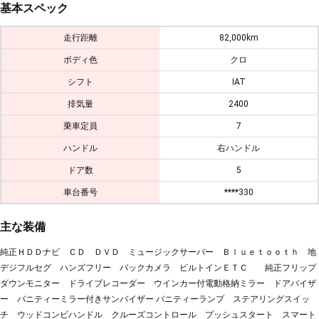
基本スペック
走行距離
82,000km
ボディ色
クロ
シフト
IAT
排気量
2400
乗車定員
7
ハンドル
右ハンドル
ドア数
5
車台番号
****330
主な装備
純正ＨＤＤナビ ＣＤ ＤＶＤ ミュージックサーバー Ｂｌｕｅｔｏｏｔｈ 地
デジフルセグ ハンズフリー バックカメラ ビルトインＥＴＣ 純正フリップ
ダウンモニター ドライブレコーダー ウインカー付電動格納ミラー ドアバイザ
ー バニティーミラー付きサンバイザー バニティーランプ ステアリングスイッ
チ ウッドコンビハンドル クルーズコントロール プッシュスタート スマート