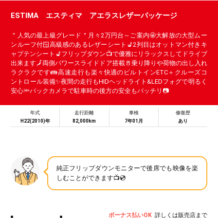
ESTIMA エスティマ アエラスレザーパッケージ
＂人気の最上級グレード＂月々2万円台～ご案内🤩大解放の大型ムー
ンルーフ付🪟高級感のあるレザーシート💺2列目はオットマン付きキ
ャプテンシート💺フリップダウン📺で優雅にリラックスしてドライブ
出来ます🗾両側パワースライドドア搭載🚪乗り降りや荷物の出し入れ
ラクラクです👪高速走行も楽々快適のビルトインETC＋クルーズコ
ントロール装備✨夜間の走行もHIDヘッドライト&LEDフォグで明るく
安心🔦バックカメラで駐車時の後方の安全もバッチリ📷
年式
走行距離
車検
修復歴
H22(2010)年
82,000km
7年01月
あり
純正フリップダウンモニターで後席でも映像を楽
しむことができます📺💿
ボーナス払いOK
詳しくは販売店まで