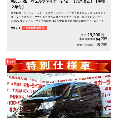
VELLFIRE ヴェルファイア 2.4Z 【カスタム】【車検
２年付】
🌈大解放・ツインムーンルーフ付ヴェルファイア＂大人気🔥ＲＡＹＳベルサス１
９インチＡＷ＆ローダウンカスタム🔥再入庫🌞エクリプスＨＤＤナビ🗾ＤＶＤ・
CD📀📞地デジフルセグＴＶ内蔵型📺走行中映像視聴可能👀両側パワースライドド
アー👨‍👧‍👦・７人乗りオットマン付きキャプテンシート💺・アルパインフリップ
FU3216
1年間無料保証付
ダウンモニター搭載📺⚡多数装備付きの人気ミニバン・月々２万円台～ＯＫ😲
29,200
月々
円～
万円
94
車両本体価格
万円
115
現金一括価格
New!