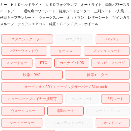
キー ＨＩＤヘッドライト ＬＥＤフォグランプ オートライト 両側パワースラ
イドドア― 運転席パワーシート 前席シートヒーター 三列シート 7人乗 二
列目キャプテンシート ウォークスルー オットマン レザーシート ツインガラ
スルーフ デュアルエアコン 純正１８インチアルミホイール
エアコン・クーラー
Wエアコン
パワステ
パワーウィンドウ
キーレス
プッシュスタート
スマートキー
ETC
カーナビ
HDD
テレビ
フルセグ
映像
DVD
後席モニター
オーディオ
CD
ミュージックサーバー
Bluetooth
ミュージックプレイヤー接続可
ベンチシート
3列シート
ウォークスルー
電動シート
シートエアコン
シートヒーター
フルフラットシート
オットマン