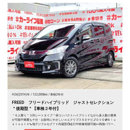
H26(2014)年
122,000km
車検2年付
FREED フリードハイブリッド ジャストセレクション
＂後期型＂【車検２年付】
＂６人乗り＂３列シートタイプ＂🤩コンパクトハイブリッドながら多人数の乗車
が可能🎊燃費も十分・お財布にやさしい👛エクリプスＳＤナビ🗾ＤＶＤ💿Ｂｌｕ
ｅｔｏｏｔｈ📞地デジフルセグＴＶ内蔵型📺走行中映像視聴可能👀両側パワース
ライドドア付🚪乗降り楽々✨スマートキータイプで鍵の開け閉めもワンタッチ👆