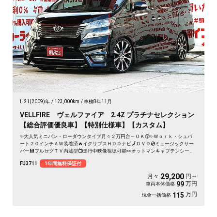
H21(2009)年
123,000km
車検8年11月
VELLFIRE ヴェルファイア 2.4Z プラチナセレクション
【総合評価優良車】【特別仕様車】【カスタム】
✨大人気ミニバン・ローダウンタイプ月々２万円台～ＯＫ😲✨Ｗｏｒｋ・シュバ
ート２０インチＡＷ装着済🔥イクリプスＨＤＤナビ🗾ＤＶＤ💿ミュージックサー
バー💾フルセグＴＶ内蔵型📺走行中映像視聴可能👀オットマンキャプテンシート
💺でくつろぎ空間のセカンドシート💺両側パワースライドドアー🚪＆パワーバッ
FU3711
1年間無料保証付
クドアーでボタン・リモコン楽々開閉🔘🌈
29,200
月々
円～
万円
99
車両本体価格
万円
115
現金一括価格