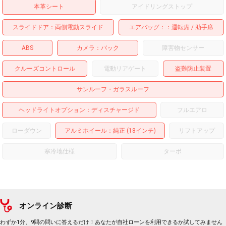
本革シート
アイドリングストップ
スライドドア
両側電動スライド
エアバッグ：
運転席
助手席
ABS
カメラ
バック
障害物センサー
クルーズコントロール
電動リアゲート
盗難防止装置
サンルーフ・ガラスルーフ
ヘッドライトオプション
ディスチャージド
フルエアロ
ローダウン
アルミホイール
：純正 (18インチ)
リフトアップ
寒冷地仕様
ターボ
オンライン診断
わずか1分、9問の問いに答えるだけ！あなたが自社ローンを利用できるか試してみません