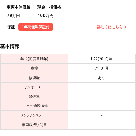
車両本体価格
現金一括価格
79
100
万円
万円
保証
1年間無料保証付
詳しくはこちら
基本情報
年式(初度登録年)
H22(2010)年
車検
7年01月
修復歴
あり
ワンオーナー
-
禁煙車
-
-
エコカー減税対象車
-
メンテナンスノート
車両取扱説明書
-