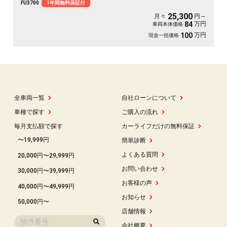
FU3700
1年間無料保証付
クルーズコントロール機能付・高速道路も運転楽々👏ＨＩＤヘッドライト＆ＬＥ
Ｄフォグランプ付で夜間視野確保🔦
25,300
月々
円～
万円
84
車両本体価格
万円
100
現金一括価格
全車両一覧
自社ローンについて
車種で探す
ご購入の流れ
毎月支払額で探す
カーライフだけの無料保証
〜19,999円
簡単診断
よくある質問
20,000円〜29,999円
お問い合わせ
30,000円〜39,999円
お客様の声
40,000円〜49,999円
お知らせ
50,000円〜
店舗情報
会社概要