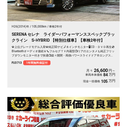
H26(2014)年
105,000km
車検2年付
SERENA セレナ ライダーパフォーマンススペックブラッ
クライン S-HYBRID 【特別仕様車】【車検2年付】
💎上位グレードモデル入荷💎純正SDナビ🗾８インチモニター🖥️CD・ＤＶＤ再生💿
Bluetoothオーディオ接続📱📞フルセグＴＶ内蔵型📺リアのエンタメも純正フリッ
プダウンモニター付きで快適📺楽々開閉・両側パワースライドドア🚪ロングスラ
イドのセンターシートでアレンジ性も多彩💺クルーズコントロール装備🌈納車時
FU3713
1年間無料保証付
新品タイヤ装着🛞🚗
26,600
月々
円～
万円
84
車両本体価格
万円
105
現金一括価格