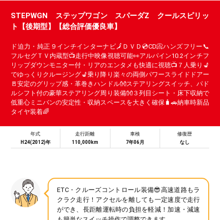
STEPWGN ステップワゴン スパーダZ クールスピリッ
ト【後期型】【総合評価優良車】
ド迫力・純正９インチインターナビ🗾ＤＶＤ💿CD📀ハンズフリー📞
フルセグＴＶ内蔵型📺走行中映像視聴可能👀アルパイン10.2インチフ
リップダウンモニター付・リアのエンタメも快適に視聴📺７人乗り💺
でゆっくりクルージング💺乗り降り楽々の両側パワースライドドアー
🚪安定のグリップ感・革巻きハンドル👐ステアリングスイッチ、パド
ルシフト付の豪華ステアリング周り装備👐３列目シート・床下収納で
低重心ミニバンの安定性・収納スペースを大きく確保🧳🚗納車時新品
タイヤ装着🌈
年式
走行距離
車検
修復歴
H24(2012)年
110,000km
7年06月
なし
ETC・クルーズコントロール装備😎高速道路もラ
クラク走行！アクセルを離しても一定速度で走行
ができ、長距離運転時の負担を軽減！加速・減速
も簡単なスイッチ操作で調整できます。