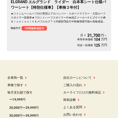
ELGRAND エルグランド ライダー 白本革シート仕様パ
ワーシート【特別仕様車】【車検２年付】
🔥ツインムーンルーフ付の専用エアロバンパー・スポーツマフラー・大型ルーフ
スポイラー装着車🔥フロントハーフスポイラー付🔥純正メーカーナビ🗾ＤＶＤ💿
Ｂｌｕｅｔｏｏｔｈ📱🎶フルセグＴＶ内蔵型📺走行中映像視聴可能👀高級感溢れ
るインパネ内装・白本革パワーシート装備💺！！パワーゲート機能付で女性でも
FU3717
1年間無料保証付
開け閉め楽々✨７人乗りキャプテンシート・オットマン機能付💎リアプライベー
トシアターシステム/純正電動フリップダウンモニターで余裕のくつろぎ空間💎ア
31,700
月々
円～
ラウンドビューモニターで周囲の安全確認も一目稜線👀☕Ｈｏｔ＆ＣｏｏｌＢＯ
万円
104
車両本体価格
Ｘ装備🥤納車時新品タイヤ装着🌈
万円
125
現金一括価格
全車両一覧
自社ローンについて
車種で探す
ご購入の流れ
毎月支払額で探す
カーライフだけの無料保証
〜19,999円
簡単診断
よくある質問
20,000円〜29,999円
お問い合わせ
30,000円〜39,999円