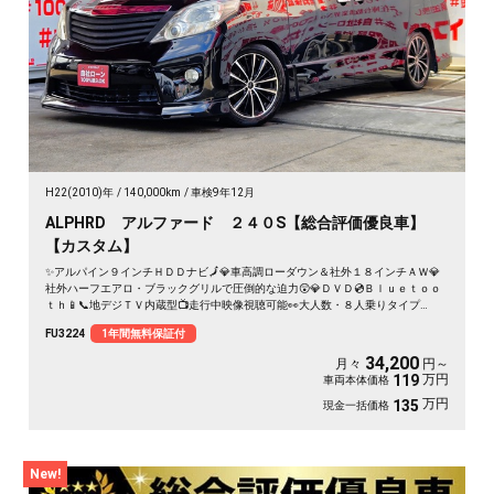
H22(2010)年
140,000km
車検9年12月
ALPHRD アルファード ２４０S【総合評価優良車】
【カスタム】
✨アルパイン９インチＨＤＤナビ🗾💎車高調ローダウン＆社外１８インチＡＷ💎
社外ハーフエアロ・ブラックグリルで圧倒的な迫力😲💎ＤＶＤ💿Ｂｌｕｅｔｏｏ
ｔｈ📱📞地デジＴＶ内蔵型📺走行中映像視聴可能👀大人数・８人乗りタイプ
👨‍👩‍👧‍👧🎶快適パワースライドドア装備🌈
FU3224
1年間無料保証付
34,200
月々
円～
万円
119
車両本体価格
万円
135
現金一括価格
New!