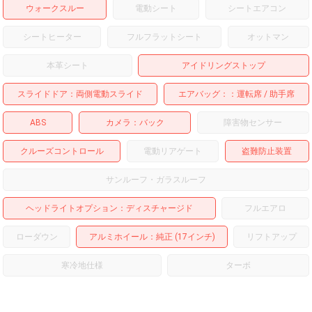
ウォークスルー
電動シート
シートエアコン
シートヒーター
フルフラットシート
オットマン
本革シート
アイドリングストップ
スライドドア
両側電動スライド
エアバッグ：
運転席
助手席
ABS
カメラ
バック
障害物センサー
クルーズコントロール
電動リアゲート
盗難防止装置
サンルーフ・ガラスルーフ
ヘッドライトオプション
ディスチャージド
フルエアロ
ローダウン
アルミホイール
：純正 (17インチ)
リフトアップ
寒冷地仕様
ターボ