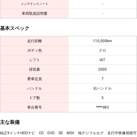
-
メンテナンスノート
車両取扱説明書
-
基本スペック
走行距離
110,000km
ボディ色
クロ
シフト
IAT
排気量
2000
乗車定員
7
ハンドル
右ハンドル
ドア数
5
車台番号
****483
主な装備
純正9インチHDDナビ CD DVD SD MSV 地デジフルセグ 走行中映像視聴可