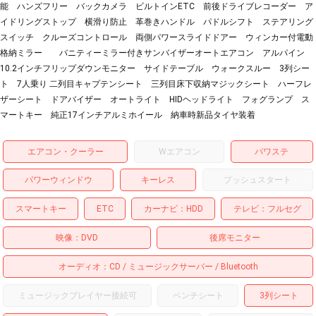
能 ハンズフリー バックカメラ ビルトインETC 前後ドライブレコーダー ア
イドリングストップ 横滑り防止 革巻きハンドル パドルシフト ステアリング
スイッチ クルーズコントロール 両側パワースライドドアー ウィンカー付電動
格納ミラー バニティーミラー付きサンバイザーオートエアコン アルパイン
10.2インチフリップダウンモニター サイドテーブル ウォークスルー 3列シー
ト 7人乗り 二列目キャプテンシート 三列目床下収納マジックシート ハーフレ
ザーシート ドアバイザー オートライト HIDヘッドライト フォグランプ ス
マートキー 純正17インチアルミホイール 納車時新品タイヤ装着
エアコン・クーラー
Wエアコン
パワステ
パワーウィンドウ
キーレス
プッシュスタート
スマートキー
ETC
カーナビ
HDD
テレビ
フルセグ
映像
DVD
後席モニター
オーディオ
CD
ミュージックサーバー
Bluetooth
ミュージックプレイヤー接続可
ベンチシート
3列シート