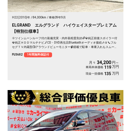
H22(2010)年
84,000km
車検09年9月
ELGRAND エルグランド ハイウェイスタープレミアム
【特別仕様車】
🌞ツインムーンルーフ付の装備充実・内外装程度良好🌈💎純正前後スポイラー付
💎純正ＨＤＤマルチナビ🗾CD・DVD再生📀Bluetoothオーディオ接続🎶📱📞フル
セグＴＶ内蔵型📺アラウンドビューモニター📹搭載で駐車・車庫入れもスムーズ
です😊前席メモリー付パワーシート・７人乗りキャプテンシート💺＆純正電動フ
FU3682
1年間無料保証付
リップダウンモニター搭載📺🚗両側パワースライドドアー・楽々ワンプッシュボ
タン開閉可能🔘🌈🚗
34,200
月々
円～
万円
119
車両本体価格
万円
135
現金一括価格