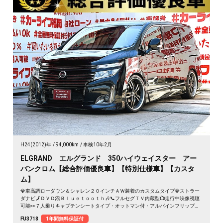
H24(2012)年
94,000km
車検10年2月
ELGRAND エルグランド 350ハイウェイスター アー
バンクロム【総合評価優良車】【特別仕様車】【カスタ
ム】
💎車高調ローダウン＆シャレン２０インチＡＷ装着のカスタムタイプ💎ストラー
ダナビ🗾ＤＶＤ📀Ｂｌｕｅｔｏｏｔｈ🎶📞フルセグＴＶ内蔵型📺走行中映像視聴
可能👀７人乗りキャプテンシートタイプ・オットマン付・アルパインフリップダ
ウンモニター搭載📣🚗リアサイドシェード付きでプライバシー＆ＵＶ対策ＯＫ🌞
FU3718
1年間無料保証付
両側パワースライドドア＆パワーバックドア付で大型ドアも楽々開閉🚪