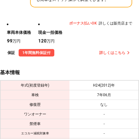
ボーナス払いOK
詳しくは販売店まで
車両本体価格
現金一括価格
99
120
万円
万円
保証
1年間無料保証付
詳しくはこちら
基本情報
年式(初度登録年)
H24(2012)年
車検
7年06月
修復歴
なし
ワンオーナー
-
禁煙車
-
-
エコカー減税対象車