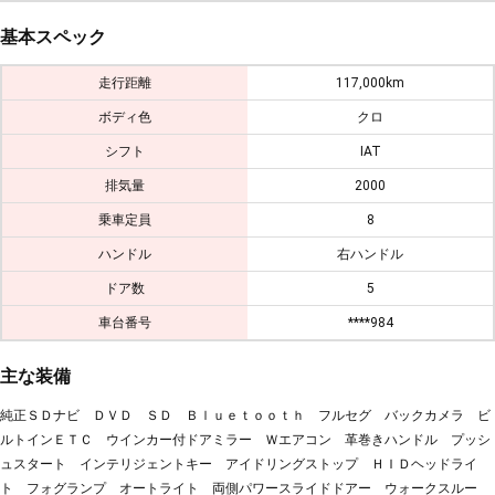
基本スペック
走行距離
117,000km
ボディ色
クロ
シフト
IAT
排気量
2000
乗車定員
8
ハンドル
右ハンドル
ドア数
5
車台番号
****984
主な装備
純正ＳＤナビ ＤＶＤ ＳＤ Ｂｌｕｅｔｏｏｔｈ フルセグ バックカメラ ビ
ルトインＥＴＣ ウインカー付ドアミラー Ｗエアコン 革巻きハンドル プッシ
ュスタート インテリジェントキー アイドリングストップ ＨＩＤヘッドライ
ト フォグランプ オートライト 両側パワースライドドアー ウォークスルー