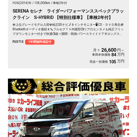
H26(2014)年
105,000km
車検2年付
SERENA セレナ ライダーパフォーマンススペックブラッ
クライン S-HYBRID 【特別仕様車】【車検2年付】
💎上位グレードモデル入荷💎純正SDナビ🗾８インチモニター🖥️CD・ＤＶＤ再生💿
Bluetoothオーディオ接続📱📞フルセグＴＶ内蔵型📺リアのエンタメも純正フリッ
プダウンモニター付きで快適📺楽々開閉・両側パワースライドドア🚪ロングスラ
イドのセンターシートでアレンジ性も多彩💺クルーズコントロール装備🌈納車時
FU3713
1年間無料保証付
新品タイヤ装着🛞🚗
26,600
月々
円～
万円
84
車両本体価格
万円
105
現金一括価格