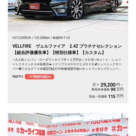
H21(2009)年
123,000km
車検8年11月
VELLFIRE ヴェルファイア 2.4Z プラチナセレクション
【総合評価優良車】【特別仕様車】【カスタム】
✨大人気ミニバン・ローダウンタイプ月々２万円台～ＯＫ😲✨Ｗｏｒｋ・シュバ
ート２０インチＡＷ装着済🔥イクリプスＨＤＤナビ🗾ＤＶＤ💿ミュージックサー
バー💾フルセグＴＶ内蔵型📺走行中映像視聴可能👀オットマンキャプテンシート
💺でくつろぎ空間のセカンドシート💺両側パワースライドドアー🚪＆パワーバッ
FU3711
1年間無料保証付
クドアーでボタン・リモコン楽々開閉🔘🌈
29,200
月々
円～
万円
99
車両本体価格
万円
115
現金一括価格