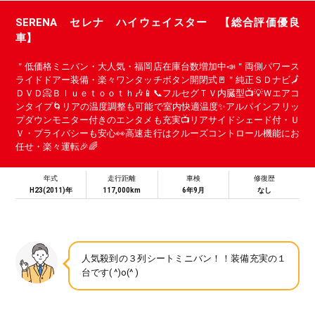
SERENA セレナ ハイウェイスター 【総合評価優良
車】
＂低価格ミニバン・大人気・福岡店在庫台数増加中📣＂両側パワース
ライドドアー装備・楽々ワンタッチボタン開閉式🚪＂純正ＳＤナビ🗾
ＤＶＤ📀Ｂｌｕｅｔｏｏｔｈ🎶📱📞フルセグＴＶ内臓型📺💡Ｗエアコ
ンタイプ🌀リアの温度調整も可能で室内快適温度✨アルパインフリッ
プダウンモニター付きのエンタメも充実📺リアサイドシェード付・Ｕ
Ｖ・プライバシーも安心👀高速走行はクルーズコントロール機能にお
任せ・楽々運転🎉🌈
年式
走行距離
車検
修復歴
H23(2011)年
117,000km
6年9月
なし
人気殺到の３列シートミニバン！！装備充実の１
台です( ^)o(^ )