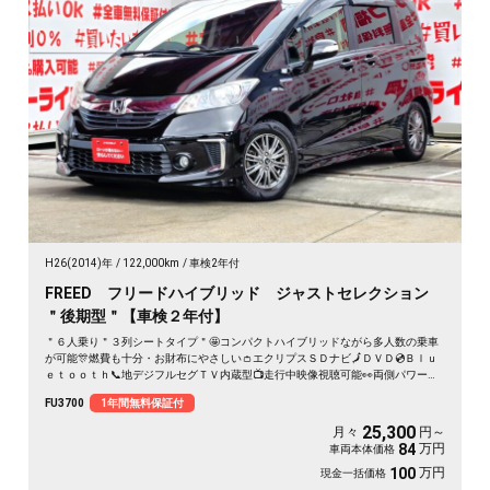
H26(2014)年
122,000km
車検2年付
FREED フリードハイブリッド ジャストセレクション
＂後期型＂【車検２年付】
＂６人乗り＂３列シートタイプ＂🤩コンパクトハイブリッドながら多人数の乗車
が可能🎊燃費も十分・お財布にやさしい👛エクリプスＳＤナビ🗾ＤＶＤ💿Ｂｌｕ
ｅｔｏｏｔｈ📞地デジフルセグＴＶ内蔵型📺走行中映像視聴可能👀両側パワース
ライドドア付🚪乗降り楽々✨スマートキータイプで鍵の開け閉めもワンタッチ👆
FU3700
1年間無料保証付
クルーズコントロール機能付・高速道路も運転楽々👏ＨＩＤヘッドライト＆ＬＥ
Ｄフォグランプ付で夜間視野確保🔦
25,300
月々
円～
万円
84
車両本体価格
万円
100
現金一括価格