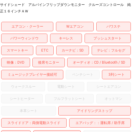
サイドシェード アルパインフリップダウンモニター クルーズコントロール 純
正１６インチＡＷ
エアコン・クーラー
Wエアコン
パワステ
パワーウィンドウ
キーレス
プッシュスタート
スマートキー
ETC
カーナビ
SD
テレビ
フルセグ
映像
DVD
後席モニター
オーディオ
CD
Bluetooth
SD
ミュージックプレイヤー接続可
ベンチシート
3列シート
ウォークスルー
電動シート
シートエアコン
シートヒーター
フルフラットシート
オットマン
本革シート
アイドリングストップ
スライドドア
両側電動スライド
エアバッグ：
運転席
助手席