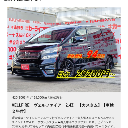
H20(2008)年
125,000km
車検2年付
VELLFIRE ヴェルファイア 2.4Z 【カスタム】【車検
２年付】
🌈大解放・ツインムーンルーフ付ヴェルファイア＂大人気🔥ＲＡＹＳベルサス１
９インチＡＷ＆ローダウンカスタム🔥再入庫🌞エクリプスＨＤＤナビ🗾ＤＶＤ・
CD📀📞地デジフルセグＴＶ内蔵型📺走行中映像視聴可能👀両側パワースライドド