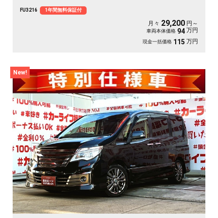
アー👨‍👧‍👦・７人乗りオットマン付きキャプテンシート💺・アルパインフリップ
FU3216
1年間無料保証付
ダウンモニター搭載📺⚡多数装備付きの人気ミニバン・月々２万円台～ＯＫ😲
29,200
月々
円～
万円
94
車両本体価格
万円
115
現金一括価格
New!