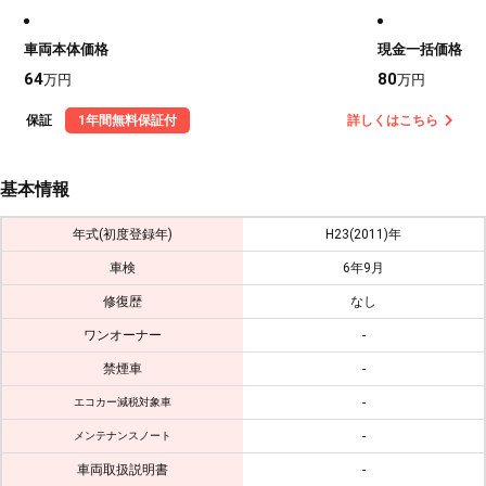
車両本体価格
現金一括価格
64
80
万円
万円
保証
1年間無料保証付
詳しくはこちら
基本情報
年式(初度登録年)
H23(2011)年
車検
6年9月
修復歴
なし
ワンオーナー
-
禁煙車
-
-
エコカー減税対象車
-
メンテナンスノート
車両取扱説明書
-