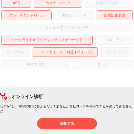
ABS
カメラ
バック
障害物センサー
クルーズコントロール
電動リアゲート
盗難防止装置
サンルーフ・ガラスルーフ
ヘッドライトオプション
ディスチャージド
フルエアロ
ローダウン
アルミホイール
：純正 (16インチ)
リフトアップ
寒冷地仕様
ターボ
オンライン診断
わずか1分、9問の問いに答えるだけ！あなたが自社ローンを利用できるか試してみません
か。
診断する