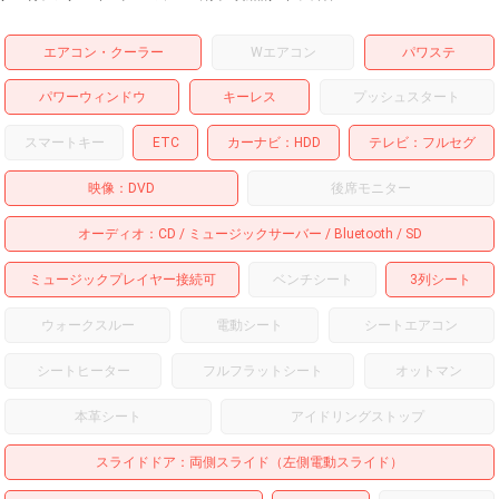
エアコン・クーラー
Wエアコン
パワステ
パワーウィンドウ
キーレス
プッシュスタート
スマートキー
ETC
カーナビ
HDD
テレビ
フルセグ
映像
DVD
後席モニター
オーディオ
CD
ミュージックサーバー
Bluetooth
SD
ミュージックプレイヤー接続可
ベンチシート
3列シート
ウォークスルー
電動シート
シートエアコン
シートヒーター
フルフラットシート
オットマン
本革シート
アイドリングストップ
スライドドア
両側スライド（左側電動スライド）