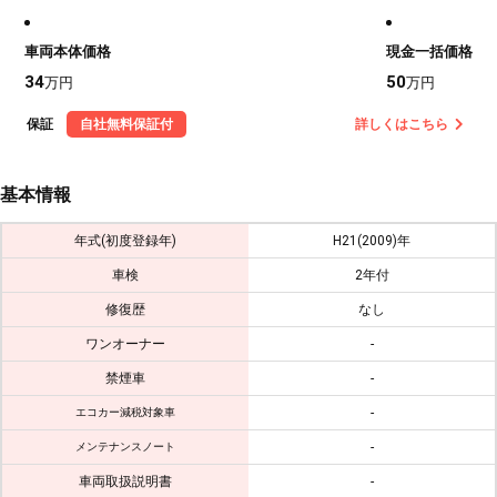
車両本体価格
現金一括価格
34
50
万円
万円
保証
自社無料保証付
詳しくはこちら
基本情報
年式(初度登録年)
H21(2009)年
車検
2年付
修復歴
なし
ワンオーナー
-
禁煙車
-
-
エコカー減税対象車
-
メンテナンスノート
車両取扱説明書
-