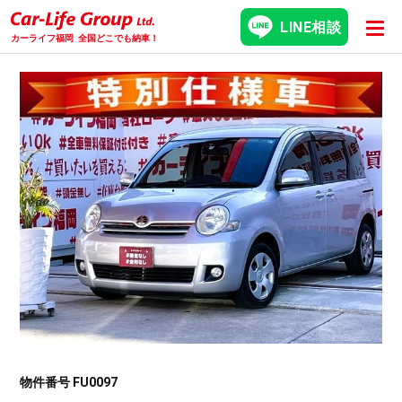
LINE相談
カーライフ福岡
全国どこでも納車！
物件番号 FU0097