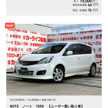
19,000
月々
円～
万円
64
車両本体価格
万円
75
現金一括価格
New!
H21(2009)年
114,000km
車検10年1月
NOTE ノート 15RX 【ユーザー買い取り車】