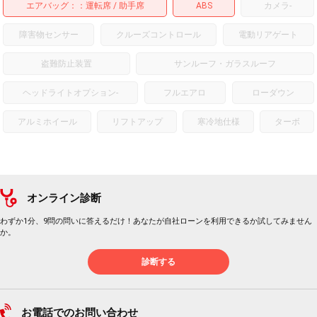
エアバッグ：
運転席
助手席
ABS
カメラ
-
障害物センサー
クルーズコントロール
電動リアゲート
盗難防止装置
サンルーフ・ガラスルーフ
ヘッドライトオプション
-
フルエアロ
ローダウン
アルミホイール
リフトアップ
寒冷地仕様
ターボ
オンライン診断
わずか1分、9問の問いに答えるだけ！あなたが自社ローンを利用できるか試してみません
か。
診断する
お電話でのお問い合わせ