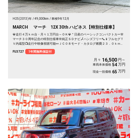
H25(2013)年
49,000km
車検9年12月
MARCH マーチ 12X 30th ハピネス【特別仕様車】
💎走行４万ｋｍ台・月々１万円台～ＯＫ💎＂日産のベーシックコンパクトカー🌸
マーチ３０周年記念の特別仕様車🌸純正ＳＤナビ🗾ハンズフリー📞📱フルセグＴ
Ｖ内蔵型📺走行中映像視聴可能👀ＪＣ０８モード・カタログ燃費２３．０ｋｍ／
Ｌ低燃費🍃
FU3727
1年間無料保証付
16,500
月々
円～
万円
54
車両本体価格
万円
65
現金一括価格