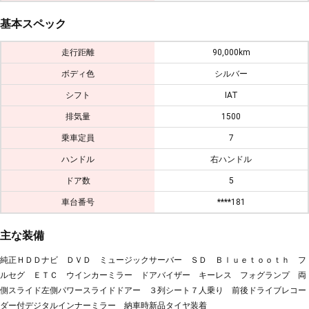
基本スペック
走行距離
90,000km
ボディ色
シルバー
シフト
IAT
排気量
1500
乗車定員
7
ハンドル
右ハンドル
ドア数
5
車台番号
****181
主な装備
純正ＨＤＤナビ ＤＶＤ ミュージックサーバー ＳＤ Ｂｌｕｅｔｏｏｔｈ フ
ルセグ ＥＴＣ ウインカーミラー ドアバイザー キーレス フォグランプ 両
側スライド左側パワースライドドアー ３列シート７人乗り 前後ドライブレコー
ダー付デジタルインナーミラー 納車時新品タイヤ装着