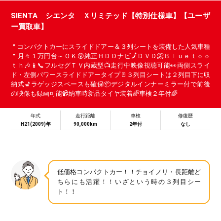
SIENTA シエンタ Ｘリミテッド【特別仕様車】【ユーザ
ー買取車】
＂コンパクトカーにスライドドアー＆３列シートを装備した人気車種
＂月々１万円台～ＯＫ😲純正ＨＤＤナビ🗾ＤＶＤ📀Ｂｌｕｅｔｏｏ
ｔｈ🎶📱📞フルセグＴＶ内蔵型📺走行中映像視聴可能👀両側スライ
ド・左側パワースライドドアータイプ🚪３列目シートは２列目下に収
納式💺ラゲッジスペースも確保📦デジタルインナーミラー付で前後
の映像も録画可能📹納車時新品タイヤ装着🌈車検２年付🌈
年式
走行距離
車検
修復歴
H21(2009)年
90,000km
2年付
なし
低価格コンパクトカー！！チョイノリ・長距離ど
ちらにも活躍！！いざという時の３列目シー
ト！！