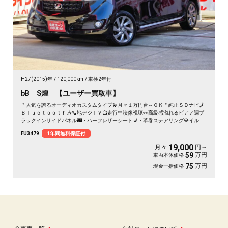
H27(2015)年
120,000km
車検2年付
bB S煌 【ユーザー買取車】
＂人気を誇るオーディオカスタムタイプ💫月々１万円台～ＯＫ＂純正ＳＤナビ🗾
Ｂｌｕｅｔｏｏｔｈ🎶📞地デジＴＶ📺走行中映像視聴👀高級感溢れるピアノ調ブ
ラックインサイドパネル🌃・ハーフレザーシート💺・革巻ステアリング💎イルミ
ネーションアームレストコントローラー＆１１スピーカー📢装備で車内はＤＪ気
FU3479
1年間無料保証付
分📀🌈車検２年付🌈
19,000
月々
円～
万円
59
車両本体価格
万円
75
現金一括価格