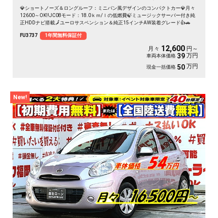
💎ショートノーズ＆ロングルーフ：ミニバン風デザインのコンパクトカー💎月々
12600～OK‼️JC08モード：18.0ｋｍ/ｌの低燃費🍃ミュージックサーバー付き純
正HDDナビ搭載🗾ユーロサスペンション＆純正15インチAW装着グレード👍🚗
FU3737
1年間無料保証付
12,600
月々
円～
万円
39
車両本体価格
万円
50
現金一括価格
New!