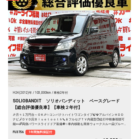
H24(2012)年
103,000km
車検2年付
SOLIOBANDIT ソリオバンディット ベースグレード
【総合評価優良車】【車検２年付】
🎉月々１万円台～ＯＫ🎉✨コンパクトハイトワゴンタイプ🍃💎アルパインＨＤＤ
ナビ🗾ＤＶＤ📀Ｂｌｕｅｔｏｏｔｈ📞📱フルセグＴＶ内蔵型📺走行中映像視聴可
能👀🌈両側パワースライドドア装備🔘✨車内移動も簡単ウォークスルー🤗ブルー
デイライト装着車🌈カタログ燃費ＪＣ０８モード・２０．６ｋｍ／Ｌ🍃🎉
FU3756
1年間無料保証付