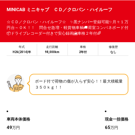
MINICAB ミニキャブ ＣＤ／クロバン・ハイルーフ
☆ＣＤ／クロバン・ハイルーフ☆ ✨黒ナンバー登録可能✨月々１万
円台～ＯＫ！！ 問合せ急増・軽貨物車輌🚚荷室コンパネボード付
📦ドライブレコーダー付きで安心録画🎦車検２年付🌈
年式
走行距離
車検
修復歴
H26(2014)年
98,000km
2年付
なし
ボード付で荷物の傷が入らず安心！！最大積載量
３５０ｋｇ！！
車両本体価格
現金一括価格
49
65
万円
万円