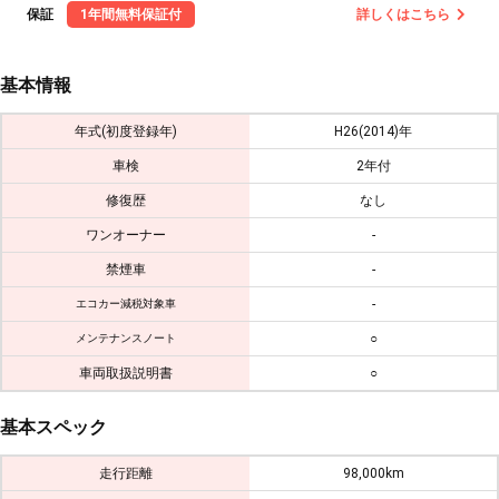
保証
1年間無料保証付
詳しくはこちら
基本情報
年式(初度登録年)
H26(2014)年
車検
2年付
修復歴
なし
ワンオーナー
-
禁煙車
-
-
エコカー減税対象車
○
メンテナンスノート
車両取扱説明書
○
基本スペック
走行距離
98,000km