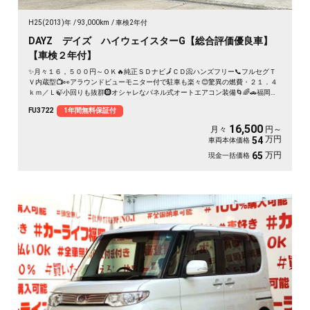
H25(2013)年
93,000km
車検2年付
DAYZ デイズ ハイウェイスターG【総合評価優良車】
【車検２年付】
✨月々１６，５００円～ＯＫ🔥純正ＳＤナビ🗾ＣＤ📀ハンズフリー📞フルセグＴ
Ｖ内蔵型📺👀アラウンドビューモニター付で駐車も楽々😊驚異の燃費・２１．４
ｋｍ／Ｌ🍃小回りも抜群🛞オシャレなパネル式オートエアコン装備🌀🌈🚗福岡店
専用HPでも在庫確認可能‼✨ 【carlifegroup.fukuoka.jp/】で検索🕵️‍♂️
FU3722
1年間無料保証付
16,500
月々
円～
万円
54
車両本体価格
万円
65
現金一括価格