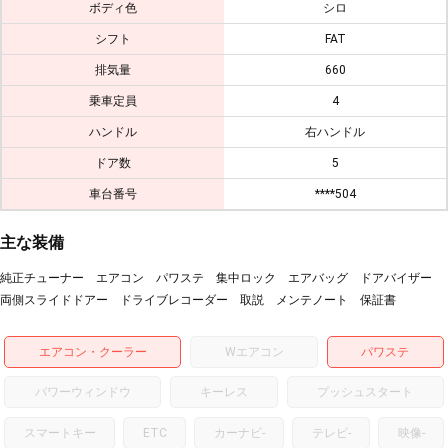
ボディ色
シロ
シフト
FAT
排気量
660
乗車定員
4
ハンドル
右ハンドル
ドア数
5
車台番号
****504
主な装備
純正チューナー エアコン パワステ 集中ロック エアバッグ ドアバイザー
両側スライドドアー ドライブレコーダー 取説 メンテノート 保証書
エアコン・クーラー
Wエアコン
パワステ
パワーウィンドウ
キーレス
プッシュスタート
スマートキー
ETC
カーナビ
-
テレビ
-
映像
-