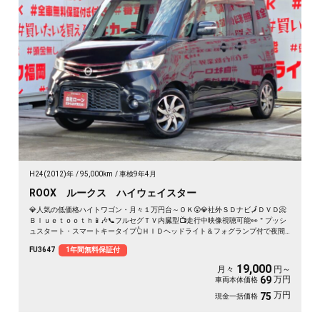
H24(2012)年
95,000km
車検9年4月
ROOX ルークス ハイウェイスター
💎人気の低価格ハイトワゴン・月々１万円台～ＯＫ😲💎社外ＳＤナビ🗾ＤＶＤ📀
Ｂｌｕｅｔｏｏｔｈ📱🎶📞フルセグＴＶ内臓型📺走行中映像視聴可能👀＂プッシ
ュスタート・スマートキータイプ👆ＨＩＤヘッドライト＆フォグランプ付で夜間
視野確保🔦😲両側スライドドア・左側パワースライドドア機能・開閉楽々で便利
FU3647
1年間無料保証付
🎉
19,000
月々
円～
万円
69
車両本体価格
万円
75
現金一括価格