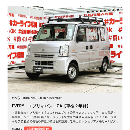
H22(2010)年
80,000km
車検2年付
EVERY エブリィバン GA【車検２年付】
＂軽貨物タイプ人気Ｎｏ.1スズキのエブリィ😊月々２０，３００円～ＯＫ😲🌈＂
事業用ナンバー登録可能＂リアフラットで大量の🧳積み込みもＯＫ！！ルーフキ
ャリア装着済で長物や脚立の積込も問題無し🪜💎カロッツェリアメモリ―ナビ🗾
ＤＶＤ📀Ｂｌｕｅｔｏｏｔｈ📱📞フルセグＴＶ内蔵型📺走行中映像視聴可能👀🚗
FU3562
1年間無料保証付