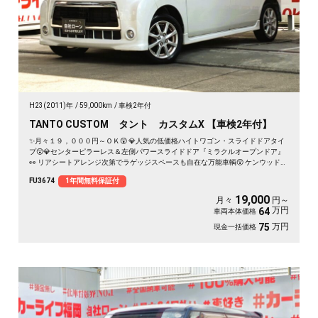
H23(2011)年
59,000km
車検2年付
TANTO CUSTOM タント カスタムX 【車検2年付】
✨月々１９，０００円～ＯＫ😲 💎人気の低価格ハイトワゴン・スライドドアタイ
プ😲💎センターピラーレス＆左側パワースライドドア『ミラクルオープンドア』
👀 リアシートアレンジ次第でラゲッジスペースも自在な万能車輌😲 ケンウッドメ
モリーナビ🗾CD・DVD・SD再生📀USB接続可能🎶地デジＴＶ内蔵型📺夜間走行も
FU3674
1年間無料保証付
視界良好なHIDヘッドライト&フォグランプ🌈🚗
19,000
月々
円～
万円
64
車両本体価格
万円
75
現金一括価格