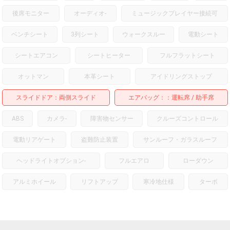
後席モニター
オーディオ
-
ミュージックプレイヤー接続可
ベンチシート
3列シート
ウォークスルー
電動シート
シートエアコン
シートヒーター
フルフラットシート
オットマン
本革シート
アイドリングストップ
スライドドア
両側スライド
エアバッグ：
運転席
助手席
ABS
カメラ
-
障害物センサー
クルーズコントロール
電動リアゲート
盗難防止装置
サンルーフ・ガラスルーフ
ヘッドライトオプション
-
フルエアロ
ローダウン
アルミホイール
リフトアップ
寒冷地仕様
ターボ