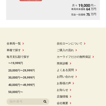
月々１万円台～ＯＫ
19,000
月々
円～
万円
64
車両本体価格
万円
75
現金一括価格
全車両一覧
自社ローンについて
車種で探す
ご購入の流れ
毎月支払額で探す
カーライフだけの無料保証
〜19,999円
簡単診断
よくある質問
20,000円〜29,999円
お問い合わせ
30,000円〜39,999円
お客様の声
40,000円〜49,999円
お知らせ
50,000円〜
店舗情報
会社概要