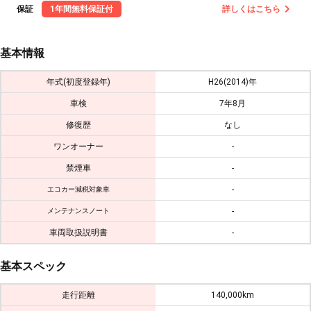
保証
1年間無料保証付
詳しくはこちら
基本情報
年式(初度登録年)
H26(2014)年
車検
7年8月
修復歴
なし
ワンオーナー
-
禁煙車
-
-
エコカー減税対象車
-
メンテナンスノート
車両取扱説明書
-
基本スペック
走行距離
140,000km