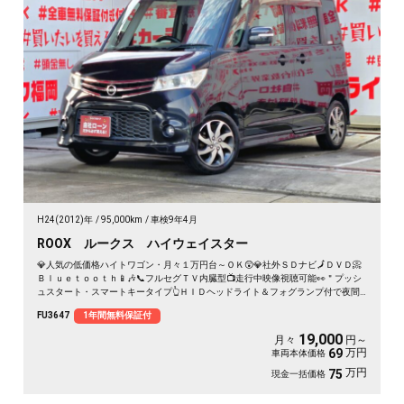
H24(2012)年
95,000km
車検9年4月
ROOX ルークス ハイウェイスター
💎人気の低価格ハイトワゴン・月々１万円台～ＯＫ😲💎社外ＳＤナビ🗾ＤＶＤ📀
Ｂｌｕｅｔｏｏｔｈ📱🎶📞フルセグＴＶ内臓型📺走行中映像視聴可能👀＂プッシ
ュスタート・スマートキータイプ👆ＨＩＤヘッドライト＆フォグランプ付で夜間
視野確保🔦😲両側スライドドア・左側パワースライドドア機能・開閉楽々で便利
FU3647
1年間無料保証付
🎉
19,000
月々
円～
万円
69
車両本体価格
万円
75
現金一括価格