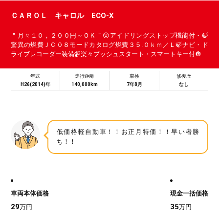
ＣＡＲＯＬ キャロル ECO-X
＂月々１０，２００円～ＯＫ＂😲アイドリングストップ機能付・🍃
驚異の燃費ＪＣ０８モードカタログ燃費３５.０ｋｍ／Ｌ🍃ナビ・ド
ライブレコーダー装備📹楽々プッシュスタート・スマートキー付🔘
年式
走行距離
車検
修復歴
H26(2014)年
140,000km
7年8月
なし
低価格軽自動車！！お正月特価！！早い者勝
ち！！
車両本体価格
現金一括価格
29
35
万円
万円