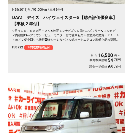
H25(2013)年
93,000km
車検2年付
DAYZ デイズ ハイウェイスターG【総合評価優良車】
【車検２年付】
✨月々１６，５００円～ＯＫ🔥純正ＳＤナビ🗾ＣＤ📀ハンズフリー📞フルセグＴ
Ｖ内蔵型📺👀アラウンドビューモニター付で駐車も楽々😊驚異の燃費・２１．４
ｋｍ／Ｌ🍃小回りも抜群🛞オシャレなパネル式オートエアコン装備🌀🌈🚗福岡店
専用HPでも在庫確認可能‼✨ 【carlifegroup.fukuoka.jp/】で検索🕵️‍♂️
FU3722
1年間無料保証付
16,500
月々
円～
万円
54
車両本体価格
万円
65
現金一括価格