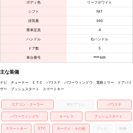
ボディ色
リーフホワイト
シフト
FAT
排気量
660
乗車定員
4
ハンドル
右ハンドル
ドア数
5
車台番号
****449
主な装備
ナビ チューナー ＥＴＣ パワステ パワーウィンドウ 電格ミラー ドアバイ
ザー プッシュスタート スマートキー
エアコン・クーラー
Wエアコン
パワステ
パワーウィンドウ
キーレス
プッシュスタート
スマートキー
ETC
カーナビ
その他
テレビ
-
映像
-