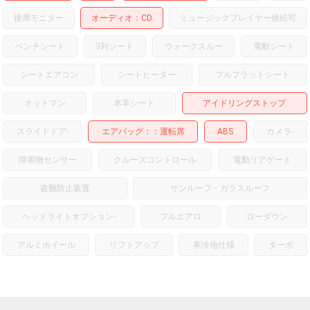
後席モニター
オーディオ
CD
ミュージックプレイヤー接続可
ベンチシート
3列シート
ウォークスルー
電動シート
シートエアコン
シートヒーター
フルフラットシート
オットマン
本革シート
アイドリングストップ
スライドドア
-
エアバッグ：
運転席
ABS
カメラ
-
障害物センサー
クルーズコントロール
電動リアゲート
盗難防止装置
サンルーフ・ガラスルーフ
ヘッドライトオプション
-
フルエアロ
ローダウン
アルミホイール
リフトアップ
寒冷地仕様
ターボ