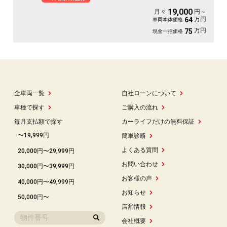
月々１万円台～ＯＫ
19,000
月々
円～
万円
64
車両本体価格
万円
75
現金一括価格
全車両一覧
自社ローンについて
車種で探す
ご購入の流れ
毎月支払額で探す
カーライフだけの無料保証
〜19,999円
簡単診断
よくある質問
20,000円〜29,999円
お問い合わせ
30,000円〜39,999円
お客様の声
40,000円〜49,999円
お知らせ
50,000円〜
店舗情報
会社概要