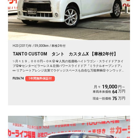
H23(2011)年
59,000km
車検2年付
TANTO CUSTOM タント カスタムX 【車検2年付】
✨月々１９，０００円～ＯＫ😲 💎人気の低価格ハイトワゴン・スライドドアタイ
プ😲💎センターピラーレス＆左側パワースライドドア『ミラクルオープンドア』
👀 リアシートアレンジ次第でラゲッジスペースも自在な万能車輌😲 ケンウッドメ
モリーナビ🗾CD・DVD・SD再生📀USB接続可能🎶地デジＴＶ内蔵型📺夜間走行も
FU3674
1年間無料保証付
視界良好なHIDヘッドライト&フォグランプ🌈🚗
19,000
月々
円～
万円
64
車両本体価格
万円
75
現金一括価格