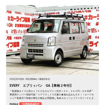
H22(2010)年
80,000km
車検2年付
EVERY エブリィバン GA【車検２年付】
＂軽貨物タイプ人気Ｎｏ.1スズキのエブリィ😊月々２０，３００円～ＯＫ😲🌈＂
事業用ナンバー登録可能＂リアフラットで大量の🧳積み込みもＯＫ！！ルーフキ
ャリア装着済で長物や脚立の積込も問題無し🪜💎カロッツェリアメモリ―ナビ🗾
ＤＶＤ📀Ｂｌｕｅｔｏｏｔｈ📱📞フルセグＴＶ内蔵型📺走行中映像視聴可能👀🚗
FU3562
1年間無料保証付