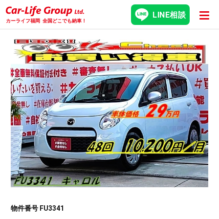
LINE相談
カーライフ福岡
全国どこでも納車！
物件番号 FU3341