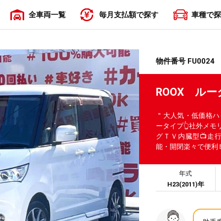
全車両一覧
毎月支払額で探す
車種で探
〜19,999円
20,000円〜29,999円
30,000円〜39,999円
40,000円〜49,999円
50,000円〜
物件番号 FU0024
ROOX 
＂大人気・低価格ハ
ータイプ👆社外メモリ
グＴＶ内臓型📺走
能・開閉楽々で便利
年式
H23(2011)年