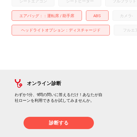
シートエアコン
シートヒーター
フルフラット
エアバッグ：
運転席
助手席
ABS
カメラ
-
ヘッドライトオプション
ディスチャージド
フルエ
オンライン診断
わずか1分、9問の問いに答えるだけ！あなたが自
社ローンを利用できるか試してみませんか。
診断する