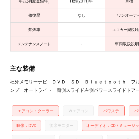
年式(初度登録年)
H23(2011)年
車検
修復歴
なし
ワンオーナ
禁煙車
-
エコカー減税対
-
車両取扱説明
メンテナンスノート
主な装備
社外メモリーナビ ＤＶＤ ＳＤ Ｂｌｕｅｔｏｏｔｈ フ
ンプ オートライト 両側スライド左側パワースライドドア
エアコン・クーラー
Wエアコン
パワステ
パ
映像
DVD
後席モニター
オーディオ
CD
ミュージ