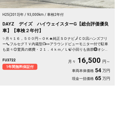
H25(2013)年
93,000km
車検2年付
DAYZ デイズ ハイウェイスターG【総合評価優良
車】【車検２年付】
✨月々１６，５００円～ＯＫ🔥純正ＳＤナビ🗾ＣＤ📀ハンズフリ
ー📞フルセグＴＶ内蔵型📺👀アラウンドビューモニター付で駐車
も楽々😊驚異の燃費・２１．４ｋｍ／Ｌ🍃小回りも抜群🛞オシャ
レなパネル式オートエアコン装備🌀🌈🚗福岡店専用HPでも在庫確
16,500
FU3722
認可能‼✨ 【carlifegroup.fukuoka.jp/】で検索🕵️‍♂️
月々
円～
1年間無料保証付
54
万円
車両本体価格
65
万円
現金一括価格