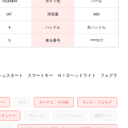
79,000km
ボディ色
パール
IAT
排気量
660
4
ハンドル
右ハンドル
5
車台番号
****217
シュスタート スマートキー ＨＩＤヘッドライト フォグラ
キー
ETC
カーナビ
その他
テレビ
フルセグ
ンチシート
3列シート
ウォークスルー
電動シート