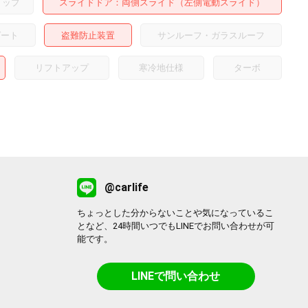
トップ
スライドドア
両側スライド（左側電動スライド）
ゲート
盗難防止装置
サンルーフ・ガラスルーフ
リフトアップ
寒冷地仕様
ターボ
@carlife
ちょっとした分からないことや気になっているこ
となど、24時間いつでもLINEでお問い合わせが可
能です。
LINEで問い合わせ