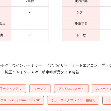
2年付
走行距離
ー
-
シフト
-
乗車定員
象車
書
-
ドア数
ルセグ ウインカーミラー ドアバイザー オートエアコン プッ
ー 純正１４インチＡＷ 納車時新品タイヤ装着
ワーウィンドウ
キーレス
プッシュスタート
スマート
ックサーバー
Bluetooth
SD
ミュージックプレイヤー接続可
ベ