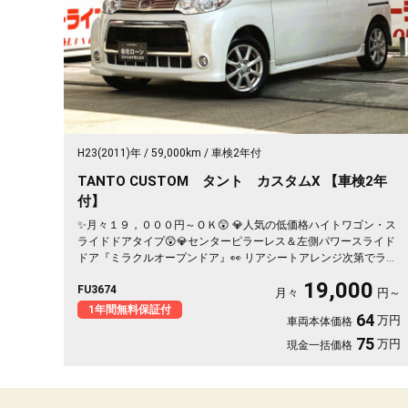
H23(2011)年
59,000km
車検2年付
TANTO CUSTOM タント カスタムX 【車検2年
付】
✨月々１９，０００円～ＯＫ😲 💎人気の低価格ハイトワゴン・ス
ライドドアタイプ😲💎センターピラーレス＆左側パワースライド
ドア『ミラクルオープンドア』👀 リアシートアレンジ次第でラゲ
ッジスペースも自在な万能車輌😲 ケンウッドメモリーナビ🗾
19,000
FU3674
CD・DVD・SD再生📀USB接続可能🎶地デジＴＶ内蔵型📺夜間走行
月々
円～
も視界良好なHIDヘッドライト&フォグランプ🌈🚗
1年間無料保証付
64
万円
車両本体価格
75
万円
現金一括価格