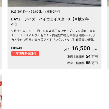
H25(2013)年
56,000km
車検2年付
DAYZ デイズ ハイウェイスターX【車検２年
付】
✨月々１６，５００円～ＯＫ🔥純正ＳＤナビ🗾ＤＶＤ📀Ｂｌｕｅ
ｔｏｏｔｈ📱🎶📞フルセグＴＶ内蔵型📺走行中視聴可能👀バック
カメラ付で駐車も楽々😊アイドリングストップ付🍃驚異の燃費・
２１．４ｋｍ／Ｌ🍃小回りも抜群🛞オシャレなパネル式オートエ
16,500
FU3743
アコン装備🌀🌈🚗福岡店専用HPでも在庫確認可能‼✨
月々
円～
【carlifegroup.fukuoka.jp/】で検索🕵️‍♂️
1年間無料保証付
54
万円
車両本体価格
65
万円
現金一括価格