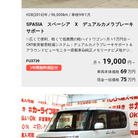
H28(2016)年
96,000km
車検9年1月
SPASIA スペーシア X デュアルカメラブレーキ
サポート
✨広くて便利、軽くて低燃費の軽ハイトワゴン✨月々1万円台～
OK‼️衝突被害軽減システム：デュアルカメラブレーキサポート＆
アラウンドビューモニター搭載車👍純正メモリーナビ🗾地デジフ
ルセグTV装備🖥️CD・DVD再生📀Bluetoothオーディオ接続も可能
19,000
FU3739
です🎶後席も乗降り楽々、両側パワースライドドア付き🚪快適装
月々
円～
備満載です👌
1年間無料保証付
69
万円
車両本体価格
75
万円
現金一括価格