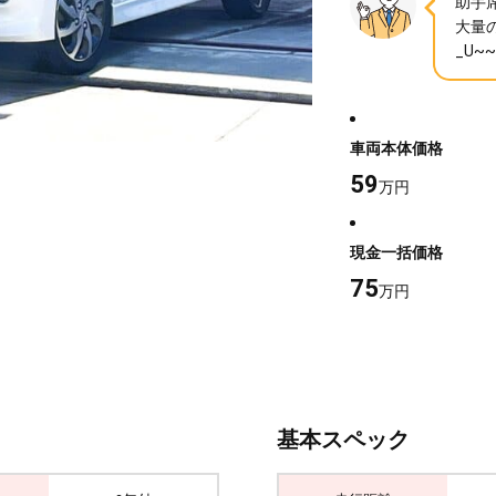
助手
大量
_U~~
車両本体価格
59
万円
現金一括価格
75
万円
基本スペック