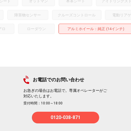
シート
オットマン
本革シート
アイドリングス
障害物センサー
クルーズコントロール
電動リア
アロ
ローダウン
アルミホイール
：純正 (14インチ)
お電話でのお問い合わせ
お急ぎの場合はお電話で。専属オペレーターがご
対応いたします。
受付時間：10:00～18:00
0120-038-871