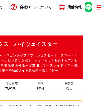
す
自社ローン
について
店舗
情報
ルークス ハイウェイスター
イトワゴンタイプ＂プッシュスタート・スマートキ
ーナビ🗾ＤＶＤ📀Ｂｌｕｅｔｏｏｔｈ🎶📱📞フルセ
行中映像視聴可能👀😲左側パワースライドドアー機
納車時新品タイヤ装着🌈車検２年付🚗
走行距離
車検
修復歴
79,000km
2年付
なし