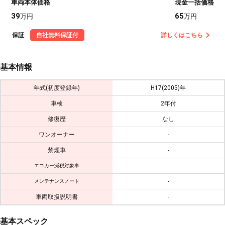
車両本体価格
現金一括価格
39
65
万円
万円
保証
自社無料保証付
詳しくはこちら
基本情報
年式(初度登録年)
H17(2005)年
車検
2年付
修復歴
なし
ワンオーナー
-
禁煙車
-
-
エコカー減税対象車
-
メンテナンスノート
車両取扱説明書
-
基本スペック