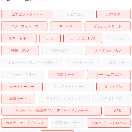
エアコン・クーラー
Wエアコン
パワステ
パワーウィンドウ
キーレス
プッシュスタート
スマートキー
ETC
カーナビ
DVD
テレビ
-
映像
DVD
後席モニター
オーディオ
CD
ミュージックプレイヤー接続可
ベンチシート
3列シート
ウォークスルー
電動シート
シートエアコン
シートヒーター
フルフラットシート
オットマン
本革シート
アイドリングストップ
スライドドア
-
エアバッグ：
運転席
助手席
サイド
カーテン
ABS
カメラ
サイド
バック
障害物センサー
クルーズコントロール