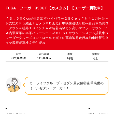
FUGA フーガ 350GT【カスタム】【ユーザー買取車】
＂３，５００ccが生み出すハイパワー２８０ｐｓ＂月々１万円台～
お支払ＯＫ👛純正ナビ🗾ＤＶＤ📀走行中映像視聴可能👀新品車高調ロ
ーダウン＆社外１８インチＡＷ装着済💎カン高いマフラーサウンド♬
🔥内装豪華の本革パワーシート💺ＢＯＳＥサウンドシステム搭載車🎶
レーダークルーズコントロールで楽々の高速追尾走行🚙納車時新品タ
イヤ装着🌈車検２年付🌈🚗
年式
走行距離
車検
修復歴
H17(2005)年
121,000km
2年付
なし
カーライフグループ・セダン最安値😲豪華装備の
ミドルセダン・フーガ！！