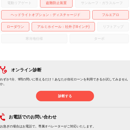
電動リアゲート
盗難防止装置
サンルーフ・ガラスルーフ
ヘッドライトオプション
ディスチャージド
フルエアロ
ローダウン
アルミホイール
：社外 (18インチ)
リフトアップ
寒冷地仕様
ターボ
オンライン診断
わずか1分、9問の問いに答えるだけ！あなたが自社ローンを利用できるか試してみません
か。
診断する
お電話でのお問い合わせ
お急ぎの場合はお電話で。専属オペレーターがご対応いたします。