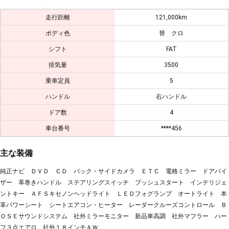
走行距離
121,000km
ボディ色
替 クロ
シフト
FAT
排気量
3500
乗車定員
5
ハンドル
右ハンドル
ドア数
4
車台番号
****456
主な装備
純正ナビ ＤＶＤ ＣＤ バック・サイドカメラ ＥＴＣ 電格ミラー ドアバイ
ザー 革巻きハンドル ステアリングスイッチ プッシュスタート インテリジェ
ントキー ＡＦＳキセノンヘッドライト ＬＥＤフォグランプ オートライト 本
革パワーシート シートエアコン・ヒーター レーダークルーズコントロール Ｂ
ＯＳＥサウンドシステム 社外ミラーモニター 新品車高調 社外マフラー ハー
フ３点エアロ 社外１８インチＡＷ