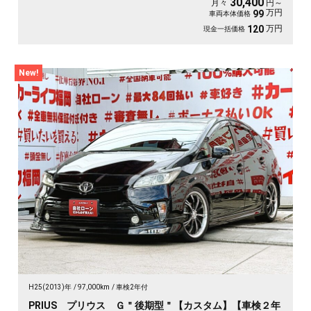
30,400
月々
円～
万円
99
車両本体価格
万円
120
現金一括価格
New!
H25(2013)年
97,000km
車検2年付
PRIUS プリウス Ｇ＂後期型＂【カスタム】【車検２年