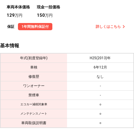
車両本体価格
現金一括価格
129
150
万円
万円
保証
1年間無料保証付
詳しくはこちら
基本情報
年式(初度登録年)
H25(2013)年
車検
6年12月
修復歴
なし
ワンオーナー
-
禁煙車
-
○
エコカー減税対象車
○
メンテナンスノート
車両取扱説明書
○