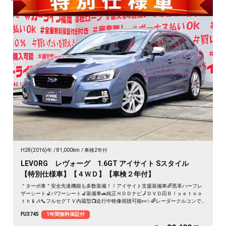
H28(2016)年
81,000km
車検2年付
LEVORG レヴォーグ 1.6GT アイサイト Sスタイル
【特別仕様車】【４ＷＤ】【車検２年付】
＂ターボ車＂安全先進機能も多数装備！！アイサイト支援装備車🌈黒革ハーフレ
ザーシート💺パワーシート💺装備車🚗純正ＨＤＤナビ🗾ＤＶＤ📀Ｂｌｕｅｔｏｏ
ｔｈ📱🎶📞フルセグＴＶ内蔵型📺走行中映像視聴可能👀✨🌈レーダークルコンで
高速も楽々走行🚙ＬＥＤヘッドライト＆フォグランプ＆デイライトで夜間視野確
FU3745
1年間無料保証付
保🔦