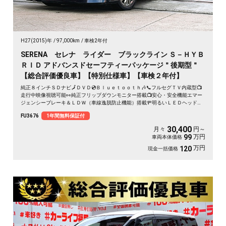
H27(2015)年
97,000km
車検2年付
SERENA セレナ ライダー ブラックライン Ｓ－ＨＹＢ
ＲＩＤ アドバンスドセーフティーパッケージ＂後期型＂
【総合評価優良車】【特別仕様車】【車検２年付】
純正８インチＳＤナビ🗾ＤＶＤ💿Ｂｌｕｅｔｏｏｔｈ🎶📞フルセグＴＶ内蔵型📺
走行中映像視聴可能👀純正フリップダウンモニター搭載📺安心・安全機能エマー
ジェンシーブレーキ＆ＬＤＷ（車線逸脱防止機能）搭載🚥明るいＬＥＤヘッドラ
イト採用💡カタログ燃費・ＪＣ０８モード１６ｋｍ／Ｌ🍃アラウンドビューモニ
FU3676
1年間無料保証付
ター付きで駐車も楽々📹エクステリア・インテリアをトータルコーディネートし
たカスタムカー「ライダー」💎納車時新品タイヤ装着🚗
30,400
月々
円～
万円
99
車両本体価格
万円
120
現金一括価格