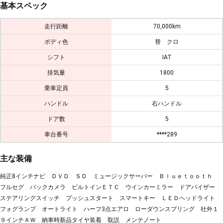
基本スペック
走行距離
70,000km
ボディ色
替 クロ
シフト
IAT
排気量
1800
乗車定員
5
ハンドル
右ハンドル
ドア数
5
車台番号
****289
主な装備
純正8インチナビ ＤＶＤ ＳＤ ミュージックサーバー Ｂｌｕｅｔｏｏｔｈ
フルセグ バックカメラ ビルトインＥＴＣ ウインカーミラー ドアバイザー
ステアリングスイッチ プッシュスタート スマートキー ＬＥＤヘッドライト
フォグランプ オートライト ハーフ3点エアロ ローダウンスプリング 社外１
９インチＡＷ 納車時新品タイヤ装着 取説 メンテノート