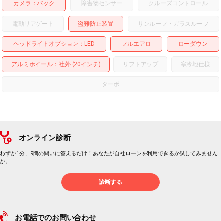
カメラ
バック
障害物センサー
クルーズコントロール
電動リアゲート
盗難防止装置
サンルーフ・ガラスルーフ
ヘッドライトオプション
LED
フルエアロ
ローダウン
アルミホイール
：社外 (20インチ)
リフトアップ
寒冷地仕様
ターボ
オンライン診断
わずか1分、9問の問いに答えるだけ！あなたが自社ローンを利用できるか試してみません
か。
診断する
お電話でのお問い合わせ