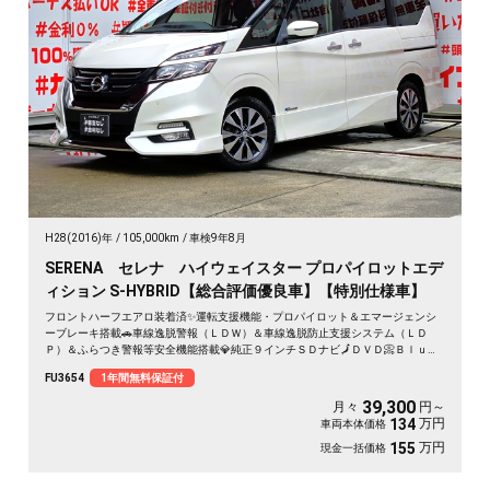
H28(2016)年
105,000km
車検9年8月
SERENA セレナ ハイウェイスター プロパイロットエデ
ィション S-HYBRID【総合評価優良車】【特別仕様車】
フロントハーフエアロ装着済✨運転支援機能・プロパイロット＆エマージェンシ
ーブレーキ搭載🚗車線逸脱警報（ＬＤＷ）＆車線逸脱防止支援システム（ＬＤ
Ｐ）＆ふらつき警報等安全機能搭載💎純正９インチＳＤナビ🗾ＤＶＤ📀Ｂｌｕｅ
ｔｏｏｔｈ🎶📱フルセグＴＶ内蔵型📺走行中映像視聴可能😊🍃カタログ燃費ＪＣ
FU3654
1年間無料保証付
０８モード１７．２ｋｍ／Ｌ🍃足をかざして楽々開閉😲ハンズフリー両側パワー
スライドドア搭載車😲デュアルバックドアタイプで荷物の出し入れも使い分け🧳
39,300
月々
円～
月々３万円台～ＯＫ🎶納車時新品タイヤ装着🚗
万円
134
車両本体価格
万円
155
現金一括価格