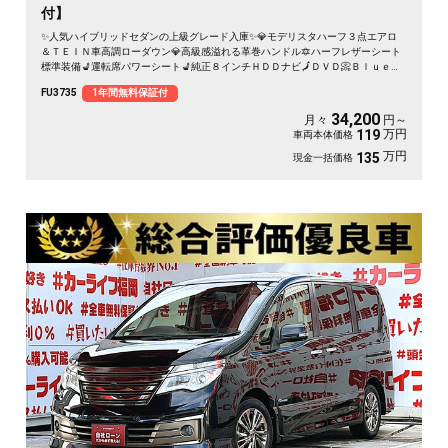
付】
✨人気ハイブリッドセダンの上級グレード入庫✨💎モデリスタハーフ３点エアロ
＆ＴＥＩＮ車高調ローダウン💎高級感溢れる革巻ハンドル🔯ハーフレザーシート
標準装備💺運転席パワーシート💺純正８インチＨＤＤナビ🗾ＤＶＤ📀Ｂｌｕｅｔ
ｏｏｔｈ📱🎶📞フルセグＴＶ内蔵型📺走行中映像視聴可能📺クルーズコントロー
FU3735
1年間無料保証付
ル機能で長距離も楽々運転🔰文句無しの燃費性能💨・カタログ燃費ＪＣ０８モー
ド🍂３０．２ｋｍ／Ｌ✨デュアルマフラー装着済で重低音も楽しめる📢🌈
34,200
月々
円～
万円
119
車両本体価格
万円
135
現金一括価格