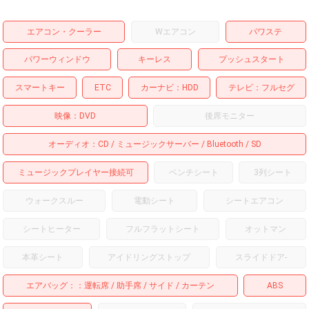
エアコン・クーラー
Wエアコン
パワステ
パワーウィンドウ
キーレス
プッシュスタート
スマートキー
ETC
カーナビ
HDD
テレビ
フルセグ
映像
DVD
後席モニター
オーディオ
CD
ミュージックサーバー
Bluetooth
SD
ミュージックプレイヤー接続可
ベンチシート
3列シート
ウォークスルー
電動シート
シートエアコン
シートヒーター
フルフラットシート
オットマン
本革シート
アイドリングストップ
スライドドア
-
エアバッグ：
運転席
助手席
サイド
カーテン
ABS