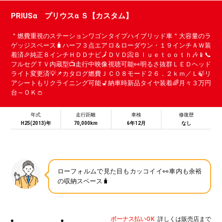
PRIUSα プリウスα Ｓ【カスタム】
＂燃費重視のステーションワゴンタイプハイブリッド車＂大容量のラ
ゲッジスペース🧳ハーフ３点エアロ＆ローダウン・１９インチＡＷ装
着済🎉純正８インチＨＤＤナビ🗾ＤＶＤ📀Ｂｌｕｅｔｏｏｔｈ🎶📱📞
フルセグＴＶ内蔵型📺走行中映像視聴可能👀明るさ抜群ＬＥＤヘッド
ライト変更済💡📌カタログ燃費ＪＣ０８モード２６．２ｋｍ／Ｌ🍃リ
アシートもリクライニング可能💺納車時新品タイヤ装着🌈月々３万円
台～ＯＫ👛
年式
走行距離
車検
修復歴
H25(2013)年
70,000km
6年12月
なし
ローフォルムで見た目もカッコイイ👀車内も余裕
の収納スペース🧳
ボーナス払いOK
詳しくは販売店まで