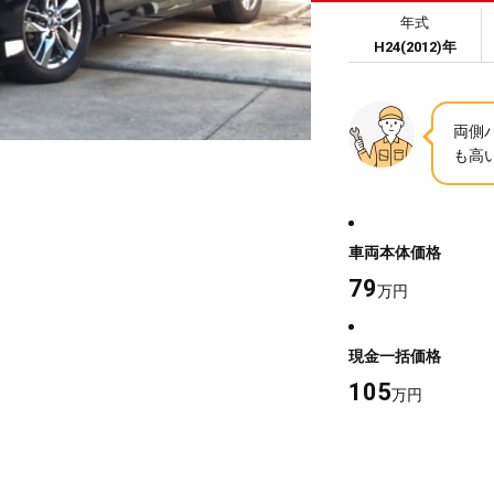
年式
H24(2012)年
両側
も高
車両本体価格
79
万円
現金一括価格
105
万円