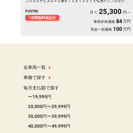
プスＳＤナビ🗾ＤＶＤ💿Ｂｌｕｅｔｏｏｔｈ📞地デジフルセグＴ
Ｖ内蔵型📺走行中映像視聴可能👀両側パワースライドドア付🚪乗
25,300
FU3700
降り楽々✨スマートキータイプで鍵の開け閉めもワンタッチ👆ク
月々
円～
ルーズコントロール機能付・高速道路も運転楽々👏ＨＩＤヘッド
1年間無料保証付
84
万円
車両本体価格
ライト＆ＬＥＤフォグランプ付で夜間視野確保🔦
100
万円
現金一括価格
全車両一覧
車種で探す
毎月支払額で探す
〜19,999円
20,000円〜29,999円
30,000円〜39,999円
40,000円〜49,999円