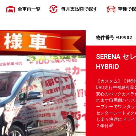
全車両一覧
毎月支払額で探す
車種で探
〜19,999円
20,000円〜29,999円
30,000円〜39,999円
40,000円〜49,999円
50,000円〜
物件番号 FU9902
SERENA 
HYBRID
【カスタム】【特別仕
DVD走行中視聴可📀
安心のバックカメラ付
れます📺両側パワ
ープナーでワンタッ
センターシート💺ク
も楽々快適にドライ
２年付🌈