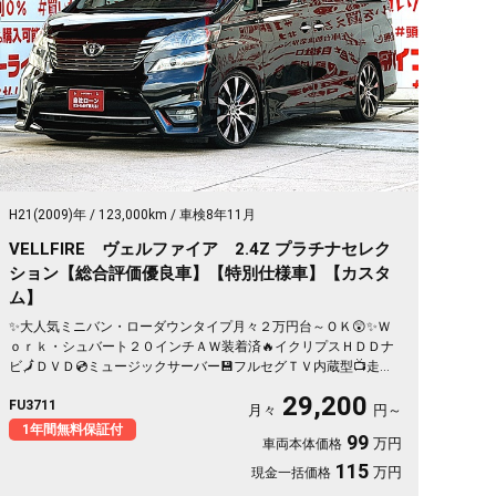
H21(2009)年
123,000km
車検8年11月
VELLFIRE ヴェルファイア 2.4Z プラチナセレク
ション【総合評価優良車】【特別仕様車】【カスタ
ム】
✨大人気ミニバン・ローダウンタイプ月々２万円台～ＯＫ😲✨Ｗ
ｏｒｋ・シュバート２０インチＡＷ装着済🔥イクリプスＨＤＤナ
ビ🗾ＤＶＤ💿ミュージックサーバー💾フルセグＴＶ内蔵型📺走行
中映像視聴可能👀オットマンキャプテンシート💺でくつろぎ空間
29,200
FU3711
のセカンドシート💺両側パワースライドドアー🚪＆パワーバック
月々
円～
ドアーでボタン・リモコン楽々開閉🔘🌈
1年間無料保証付
99
万円
車両本体価格
115
万円
現金一括価格