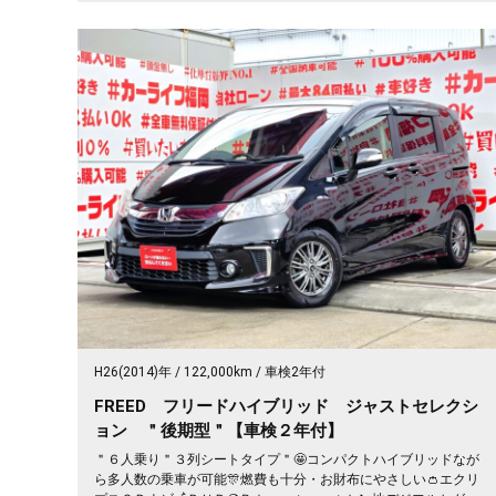
H26(2014)年
122,000km
車検2年付
FREED フリードハイブリッド ジャストセレクシ
ョン ＂後期型＂【車検２年付】
＂６人乗り＂３列シートタイプ＂🤩コンパクトハイブリッドなが
ら多人数の乗車が可能🎊燃費も十分・お財布にやさしい👛エクリ