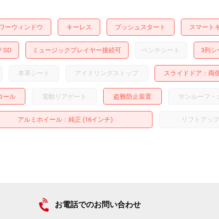
ワーウィンドウ
キーレス
プッシュスタート
スマート
SD
ミュージックプレイヤー接続可
ベンチシート
3列シ
本革シート
アイドリングストップ
スライドドア
両
ロール
電動リアゲート
盗難防止装置
サンルーフ・
アルミホイール
：純正 (16インチ)
リフトアッ
お電話でのお問い合わせ