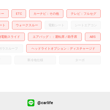
キー
ETC
カーナビ
その他
テレビ
フルセグ
ート
ウォークスルー
電動シート
シートエアコン
側電動スライド
エアバッグ：
運転席
助手席
ABS
ガラスルーフ
ヘッドライトオプション
ディスチャージド
プ
寒冷地仕様
ターボ
@carlife