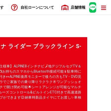
す
自社ローン
について
店舗
情報
セレナ ライダー ブラックライン S-
様車】ALPINE8インチナビ🗾地デジフルセグTV＆
📺お持ちのスマホからBluetooth接続可能📱駐車時に
き👀ALPINE後席モニターで後ろの方もTV・DVD見
スラでご家族での乗り降りラクラク🚪ワンプッシュオ
チで開け閉め可能🌟シートアレンジが可能なマルチ
ルーズコントロール&ビルトインETC付きで高速道路
ブができます😉納車時新品タイヤにてお渡し✨車検