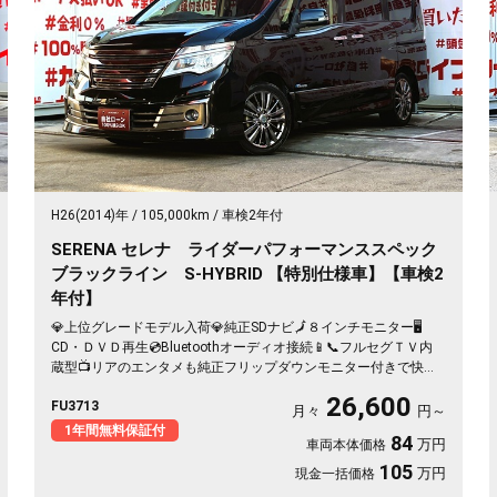
H26(2014)年
105,000km
車検2年付
SERENA セレナ ライダーパフォーマンススペック
ブラックライン S-HYBRID 【特別仕様車】【車検2
年付】
💎上位グレードモデル入荷💎純正SDナビ🗾８インチモニター🖥️
CD・ＤＶＤ再生💿Bluetoothオーディオ接続📱📞フルセグＴＶ内
蔵型📺リアのエンタメも純正フリップダウンモニター付きで快適
📺楽々開閉・両側パワースライドドア🚪ロングスライドのセンタ
26,600
FU3713
ーシートでアレンジ性も多彩💺クルーズコントロール装備🌈納車
月々
円～
時新品タイヤ装着🛞🚗
1年間無料保証付
84
万円
車両本体価格
105
万円
現金一括価格