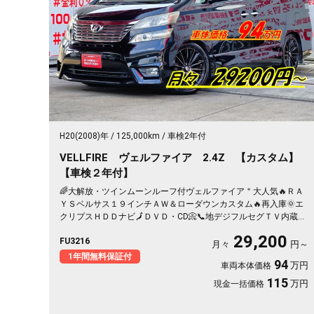
H20(2008)年
125,000km
車検2年付
VELLFIRE ヴェルファイア 2.4Z 【カスタム】
【車検２年付】
🌈大解放・ツインムーンルーフ付ヴェルファイア＂大人気🔥ＲＡ
ＹＳベルサス１９インチＡＷ＆ローダウンカスタム🔥再入庫🌞エ
クリプスＨＤＤナビ🗾ＤＶＤ・CD📀📞地デジフルセグＴＶ内蔵型
📺走行中映像視聴可能👀両側パワースライドドアー👨‍👧‍👦・７人
29,200
FU3216
乗りオットマン付きキャプテンシート💺・アルパインフリップダ
月々
円～
ウンモニター搭載📺⚡多数装備付きの人気ミニバン・月々２万円
1年間無料保証付
94
万円
車両本体価格
台～ＯＫ😲
115
万円
現金一括価格