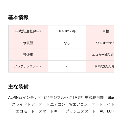
基本情報
年式(初度登録年)
H24(2012)年
車検
修復歴
なし
ワンオーナ
禁煙車
-
エコカー減税対
-
車両取扱説明
メンテナンスノート
主な装備
ALPINE8インチナビ（地デジフルセグTV走行中視聴可能・Blu
ースライドドア オートエアコン Wエアコン オートライト
ー エコモード スマートキー プッシュスタート AUTEC