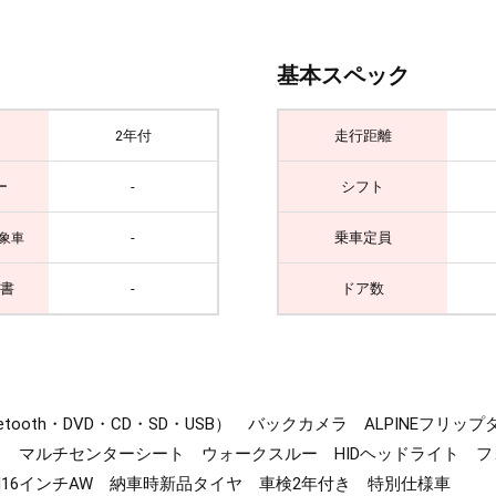
基本スペック
2年付
走行距離
ー
-
シフト
-
乗車定員
象車
書
-
ドア数
etooth・DVD・CD・SD・USB） バックカメラ ALPINE
 マルチセンターシート ウォークスルー HIDヘッドライト 
H16インチAW 納車時新品タイヤ 車検2年付き 特別仕様車