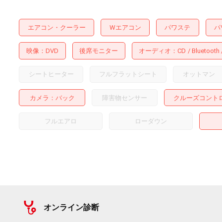
エアコン・クーラー
Wエアコン
パワステ
パ
映像
DVD
後席モニター
オーディオ
CD
Bluetooth
シートヒーター
フルフラットシート
オットマン
カメラ
バック
障害物センサー
クルーズコント
フルエアロ
ローダウン
オンライン診断