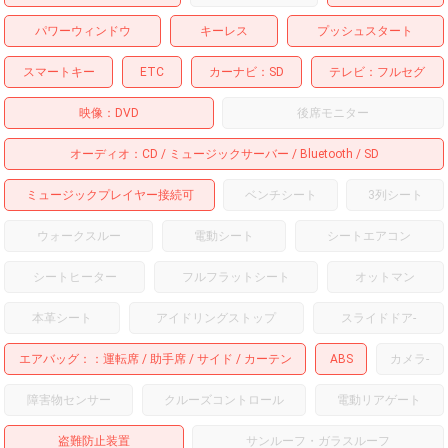
パワーウィンドウ
キーレス
プッシュスタート
スマートキー
ETC
カーナビ
SD
テレビ
フルセグ
映像
DVD
後席モニター
オーディオ
CD
ミュージックサーバー
Bluetooth
SD
ミュージックプレイヤー接続可
ベンチシート
3列シート
ウォークスルー
電動シート
シートエアコン
シートヒーター
フルフラットシート
オットマン
本革シート
アイドリングストップ
スライドドア
-
エアバッグ：
運転席
助手席
サイド
カーテン
ABS
カメラ
-
障害物センサー
クルーズコントロール
電動リアゲート
盗難防止装置
サンルーフ・ガラスルーフ