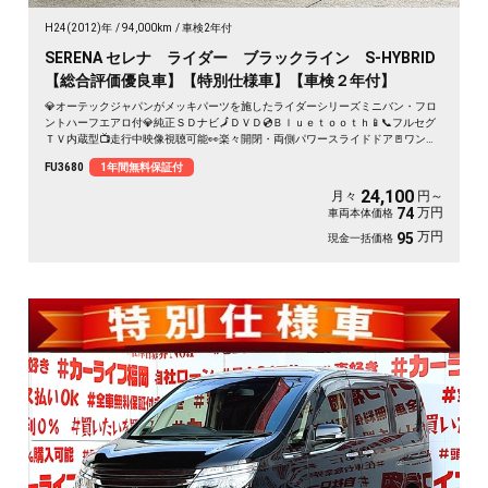
H24(2012)年
94,000km
車検2年付
SERENA セレナ ライダー ブラックライン S-HYBRID
【総合評価優良車】【特別仕様車】【車検２年付】
💎オーテックジャパンがメッキパーツを施したライダーシリーズミニバン・フロ
ントハーフエアロ付💎純正ＳＤナビ🗾ＤＶＤ💿Ｂｌｕｅｔｏｏｔｈ📱📞フルセグ
ＴＶ内蔵型📺走行中映像視聴可能👀楽々開閉・両側パワースライドドア🚪ワンプ
ッシュオープナー付🔦ロングスライドのセンターシートでアレンジ性も多彩💺ア
FU3680
1年間無料保証付
ルパイン１０.２インチフリップダウンモニター付でリアのエンタメも充実👀クル
ーズコントロール装備🌈ＨＩＤヘッドライト＆フォグランプ付で夜間視野確保🔦
24,100
月々
円～
月々２４，１００円～ＯＫ😲
万円
74
車両本体価格
万円
95
現金一括価格