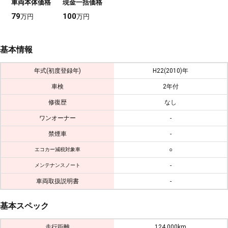
車両本体価格
現金一括価格
79
100
万円
万円
基本情報
年式(初度登録年)
H22(2010)年
車検
2年付
修復歴
なし
ワンオーナー
-
禁煙車
-
○
エコカー減税対象車
-
メンテナンスノート
車両取扱説明書
-
基本スペック
走行距離
124,000km