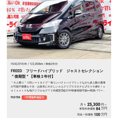
H26(2014)年
122,000km
車検2年付
FREED フリードハイブリッド ジャストセレクション
＂後期型＂【車検２年付】
＂６人乗り＂３列シートタイプ＂🤩コンパクトハイブリッドながら多人数の乗車
が可能🎊燃費も十分・お財布にやさしい👛エクリプスＳＤナビ🗾ＤＶＤ💿Ｂｌｕ
ｅｔｏｏｔｈ📞地デジフルセグＴＶ内蔵型📺走行中映像視聴可能👀両側パワース
ライドドア付🚪乗降り楽々✨スマートキータイプで鍵の開け閉めもワンタッチ👆
FU3700
1年間無料保証付
クルーズコントロール機能付・高速道路も運転楽々👏ＨＩＤヘッドライト＆ＬＥ
Ｄフォグランプ付で夜間視野確保🔦
25,300
月々
円～
万円
84
車両本体価格
万円
100
現金一括価格