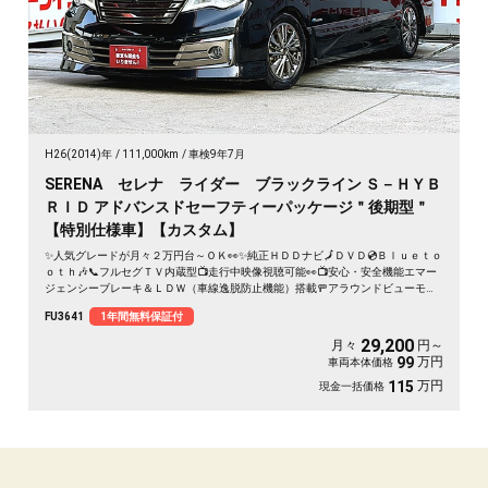
H26(2014)年
111,000km
車検9年7月
SERENA セレナ ライダー ブラックライン Ｓ－ＨＹＢ
ＲＩＤ アドバンスドセーフティーパッケージ＂後期型＂
【特別仕様車】【カスタム】
✨人気グレードが月々２万円台～ＯＫ👀✨純正ＨＤＤナビ🗾ＤＶＤ💿Ｂｌｕｅｔｏ
ｏｔｈ🎶📞フルセグＴＶ内蔵型📺走行中映像視聴可能👀📺安心・安全機能エマー
ジェンシーブレーキ＆ＬＤＷ（車線逸脱防止機能）搭載🚥アラウンドビューモニ
ター搭載📹💡カタログ燃費・ＪＣ０８モード１６ｋｍ／Ｌ🍃エクステリア・イン
FU3641
1年間無料保証付
テリアをトータルコーディネートしたカスタムカー「ライダー」💎🌈🚗車検２年
付🌈
29,200
月々
円～
万円
99
車両本体価格
万円
115
現金一括価格