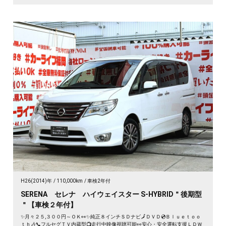
H26(2014)年
110,000km
車検2年付
SERENA セレナ ハイウェイスター S-HYBRID＂後期型
＂【車検２年付】
✨月々２５,３００円～ＯＫ👀✨純正８インチＳＤナビ🗾ＤＶＤ💿Ｂｌｕｅｔｏｏ
ｔｈ🎶📞フルセグＴＶ内蔵型📺走行中映像視聴可能👀安心・安全運転支援ＬＤＷ