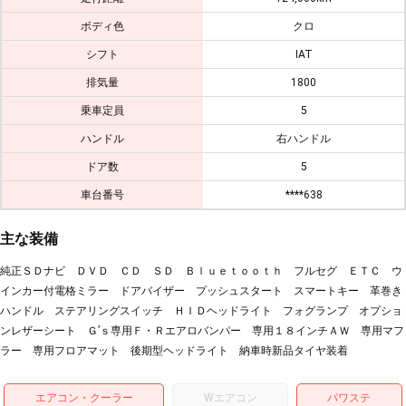
ボディ色
クロ
シフト
IAT
排気量
1800
乗車定員
5
ハンドル
右ハンドル
ドア数
5
車台番号
****638
主な装備
純正ＳＤナビ ＤＶＤ ＣＤ ＳＤ Ｂｌｕｅｔｏｏｔｈ フルセグ ＥＴＣ ウ
インカー付電格ミラー ドアバイザー プッシュスタート スマートキー 革巻き
ハンドル ステアリングスイッチ ＨＩＤヘッドライト フォグランプ オプショ
ンレザーシート Ｇ’ｓ専用Ｆ・Ｒエアロバンパー 専用１８インチＡＷ 専用マフ
ラー 専用フロアマット 後期型ヘッドライト 納車時新品タイヤ装着
エアコン・クーラー
Wエアコン
パワステ