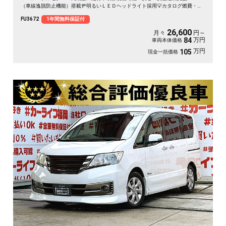
（車線逸脱防止機能）搭載🚥明るいＬＥＤヘッドライト採用💡カタログ燃費・Ｊ
Ｃ０８モード１６ｋｍ／Ｌ🍃Ｗオートエアコンタイプで楽々温度調整🌀純正フリ
FU3672
1年間無料保証付
ップダウンモニター搭載📺ドライブレコーダ付で安心録画📹納車時新品タイヤ装
着🌈
26,600
月々
円～
万円
84
車両本体価格
万円
105
現金一括価格