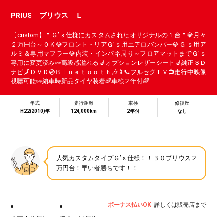
PRIUS プリウス Ｌ
【custom】＂Ｇ’ｓ仕様にカスタムされたオリジナルの１台＂💎月々
２万円台～ＯＫ💎フロント・リアＧ’ｓ用エアロバンパー💎Ｇ’ｓ用ア
ルミ＆専用マフラー💎内装・インパネ周り～フロアマットまでＧ’ｓ
専用に変更済み👀高級感溢れる💺オプションレザーシート💺純正ＳＤ
ナビ🗾ＤＶＤ💿Ｂｌｕｅｔｏｏｔｈ🎶📱📞フルセグＴＶ📺走行中映像
視聴可能👀納車時新品タイヤ装着🌈車検２年付🌈
年式
走行距離
車検
修復歴
H22(2010)年
124,000km
2年付
なし
人気カスタムタイプＧ’ｓ仕様！！３０プリウス２
万円台！早い者勝ちです！！
ボーナス払いOK
詳しくは販売店まで