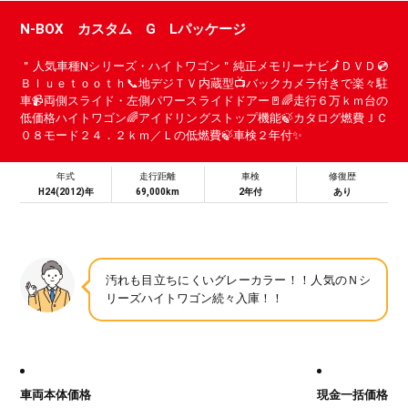
N-BOX カスタム G Lパッケージ
＂人気車種Nシリーズ・ハイトワゴン＂純正メモリーナビ🗾ＤＶＤ💿
Ｂｌｕｅｔｏｏｔｈ📞地デジＴＶ内蔵型📺バックカメラ付きで楽々駐
車📹両側スライド・左側パワースライドドアー🚪🌈走行６万ｋｍ台の
低価格ハイトワゴン🌈アイドリングストップ機能🍃カタログ燃費ＪＣ
０８モード２４．２ｋｍ／Ｌの低燃費🍃車検２年付✨
年式
走行距離
車検
修復歴
H24(2012)年
69,000km
2年付
あり
汚れも目立ちにくいグレーカラー！！人気のＮシ
リーズハイトワゴン続々入庫！！
車両本体価格
現金一括価格