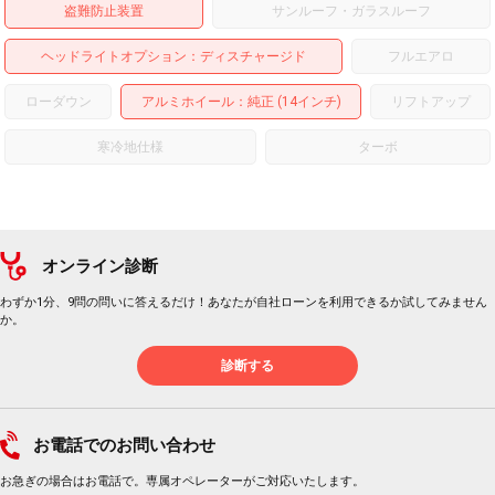
盗難防止装置
サンルーフ・ガラスルーフ
ヘッドライトオプション
ディスチャージド
フルエアロ
ローダウン
アルミホイール
：純正 (14インチ)
リフトアップ
寒冷地仕様
ターボ
オンライン診断
わずか1分、9問の問いに答えるだけ！あなたが自社ローンを利用できるか試してみません
か。
診断する
お電話でのお問い合わせ
お急ぎの場合はお電話で。専属オペレーターがご対応いたします。