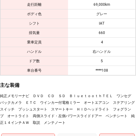
走行距離
69,000km
ボディ色
グレー
シフト
IAT
排気量
660
乗車定員
4
ハンドル
右ハンドル
ドア数
5
車台番号
****108
主な装備
純正メモリーナビ ＤＶＤ ＣＤ ＳＤ ＢｌｕｅｔｏｏｔｈＴＥＬ ワンセグ
バックカメラ ＥＴＣ ウインカー付電格ミラー オートエアコン ステアリング
スイッチ プッシュスタート スマートキー ＨＩＤヘッドライト フォグラン
プ オートライト 両側スライド・左側パワースライドドアー ベンチシート 純
正１４インチＡＷ 取説 メンテノート