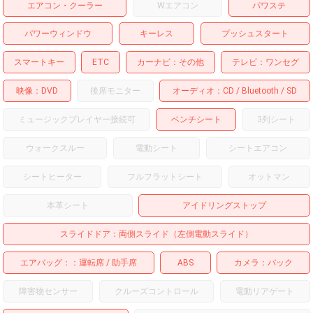
エアコン・クーラー
Wエアコン
パワステ
パワーウィンドウ
キーレス
プッシュスタート
スマートキー
ETC
カーナビ
その他
テレビ
ワンセグ
映像
DVD
後席モニター
オーディオ
CD
Bluetooth
SD
ミュージックプレイヤー接続可
ベンチシート
3列シート
ウォークスルー
電動シート
シートエアコン
シートヒーター
フルフラットシート
オットマン
本革シート
アイドリングストップ
スライドドア
両側スライド（左側電動スライド）
エアバッグ：
運転席
助手席
ABS
カメラ
バック
障害物センサー
クルーズコントロール
電動リアゲート