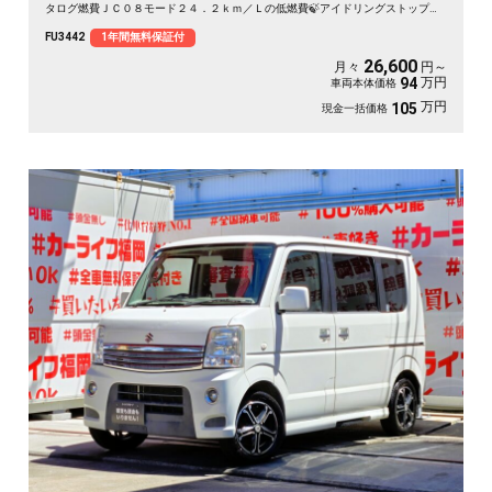
タログ燃費ＪＣ０８モード２４．２ｋｍ／Ｌの低燃費🍃アイドリングストップ付
でエコ🍃🚗
FU3442
1年間無料保証付
26,600
月々
円～
万円
94
車両本体価格
万円
105
現金一括価格