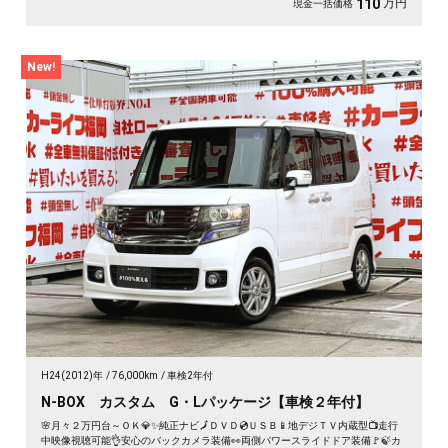
万円
110
現金一括価格
New!
H24(2012)年
76,000km
車検2年付
N-BOX カスタム G・Lパッケージ【車検２年付】
🌸月々２万円台～ＯＫ💎✨純正ナビ🗾ＤＶＤ💿ＵＳＢ📱地デジＴＶ内蔵型📺走行
中映像視聴可能👌安心のバックカメラ装備👀両側パワースライドドア装備🚩🍃カ