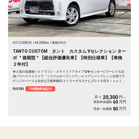
H21(2009)年
64,000km
車検2年付
TANTO CUSTOM タント カスタム Vセレクション ター
ボ ＂後期型＂【総合評価優良車】【特別仕様車】【車検
２年付】
💎人気の低価格ハイトワゴン・スライドドアタイプ😲💎センターピラーレス＆左
側パワースライドドア『ミラクルオープンドア』👀 リアシートアレンジ次第でラ
ゲッジスペースも自在な万能車輌😲 ストラーダＳＤナビ🗾ＤＶＤ📀Ｂｌｕｅｔｏ
ｏｔｈ🎶📱📞フルセグＴＶ内蔵型📺走行中映像視聴可能👀夜間走行も視界良好な
FU3703
1年間無料保証付
ＨＩＤヘッドライト&フォグランプ🌈純正オプション・リアオーバーヘッドコンソ
ール付🔥大型収納スペース確保✨月々２０，３００円～ＯＫ😲 納車時新品タイヤ
20,300
月々
円～
装着
万円
69
車両本体価格
万円
80
現金一括価格