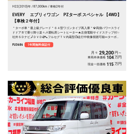
H22(2010)年
87,000km
車検2年付
EVERY エブリィワゴン PZターボ スペシャル 【4WD】
【車検２年付】
＂ターボ車＂最上級グレード＂６４型ワゴンタイプ再入庫＂💎両側パワースライ
ドドア🚪で乗り降り楽々🎶運転席シートヒーター🔥左側電動サイドステップ付✨
社外ＳＤナビ🗾ＤＶＤ💿📞フルセグＴＶ内蔵型📺走行中映像視聴可能👀ターボ車
で快速走行・カタログ燃費ＪＣ０８モード１４．４ｋｍ／Ｌ🍃ベンチシートタイ
FU3686
1年間無料保証付
プ💺月々２万円台～ＯＫ🚗
29,200
月々
円～
万円
104
車両本体価格
万円
115
現金一括価格