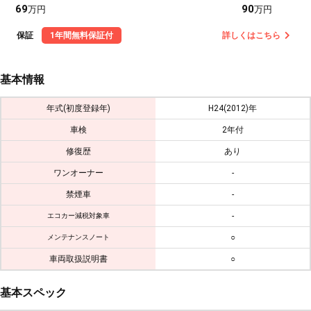
69
90
万円
万円
保証
1年間無料保証付
詳しくはこちら
基本情報
年式(初度登録年)
H24(2012)年
車検
2年付
修復歴
あり
ワンオーナー
-
禁煙車
-
-
エコカー減税対象車
○
メンテナンスノート
車両取扱説明書
○
基本スペック