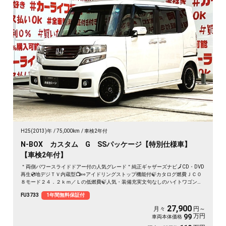
H25(2013)年
75,000km
車検2年付
N-BOX カスタム G SSパッケージ【特別仕様車】
【車検2年付】
＂両側パワースライドドアー付の人気グレード＂純正ギャザーズナビ🗾CD・DVD
再生💿地デジＴＶ内蔵型📺👀アイドリングストップ機能付🍃カタログ燃費ＪＣ０
８モード２４．２ｋｍ／Ｌの低燃費🍃人気・装備充実文句なしのハイトワゴン🚗
HIDヘッドライトで夜間の視界確保✨ヴァーテック・ワン15インチAW装着🌈🚗
FU3733
1年間無料保証付
27,900
月々
円～
万円
99
車両本体価格