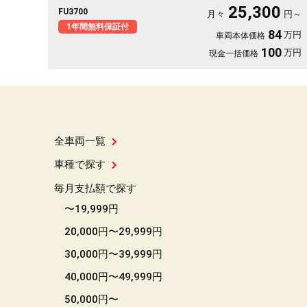
Ｖ内蔵型📺走行中映像視聴可能👀両側パワースライドドア付🚪乗
25,300
FU3700
降り楽々✨スマートキータイプで鍵の開け閉めもワンタッチ👆ク
月々
円～
ルーズコントロール機能付・高速道路も運転楽々👏ＨＩＤヘッド
1年間無料保証付
84
万円
車両本体価格
ライト＆ＬＥＤフォグランプ付で夜間視野確保🔦
100
万円
現金一括価格
全車両一覧
車種で探す
毎月支払額で探す
〜19,999円
20,000円〜29,999円
30,000円〜39,999円
40,000円〜49,999円
50,000円〜