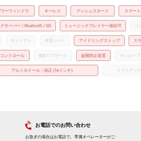
パワーウィンドウ
キーレス
プッシュスタート
スマート
ックサーバー
Bluetooth
SD
ミュージックプレイヤー接続可
ベ
オットマン
本革シート
アイドリングストップ
ス
コントロール
電動リアゲート
盗難防止装置
サンルーフ
アルミホイール
：純正 (16インチ)
リフトアッ
お電話でのお問い合わせ
お急ぎの場合はお電話で。専属オペレーターがご