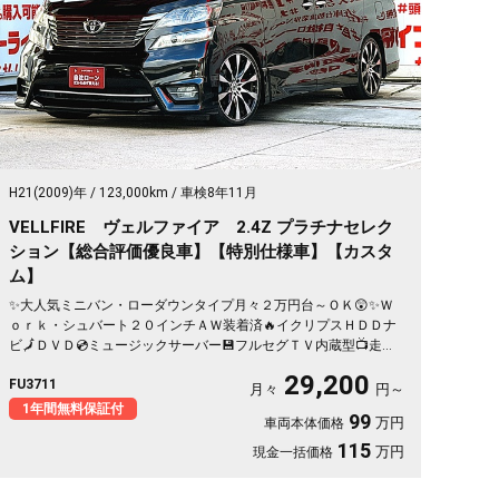
H21(2009)年
123,000km
車検8年11月
VELLFIRE ヴェルファイア 2.4Z プラチナセレク
ション【総合評価優良車】【特別仕様車】【カスタ
ム】
✨大人気ミニバン・ローダウンタイプ月々２万円台～ＯＫ😲✨Ｗ
ｏｒｋ・シュバート２０インチＡＷ装着済🔥イクリプスＨＤＤナ
ビ🗾ＤＶＤ💿ミュージックサーバー💾フルセグＴＶ内蔵型📺走行
中映像視聴可能👀オットマンキャプテンシート💺でくつろぎ空間
29,200
FU3711
のセカンドシート💺両側パワースライドドアー🚪＆パワーバック
月々
円～
ドアーでボタン・リモコン楽々開閉🔘🌈
1年間無料保証付
99
万円
車両本体価格
115
万円
現金一括価格