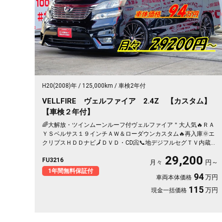
H20(2008)年
125,000km
車検2年付
VELLFIRE ヴェルファイア 2.4Z 【カスタム】
【車検２年付】
🌈大解放・ツインムーンルーフ付ヴェルファイア＂大人気🔥ＲＡ
ＹＳベルサス１９インチＡＷ＆ローダウンカスタム🔥再入庫🌞エ
クリプスＨＤＤナビ🗾ＤＶＤ・CD📀📞地デジフルセグＴＶ内蔵型
📺走行中映像視聴可能👀両側パワースライドドアー👨‍👧‍👦・７人
29,200
FU3216
乗りオットマン付きキャプテンシート💺・アルパインフリップダ
月々
円～
ウンモニター搭載📺⚡多数装備付きの人気ミニバン・月々２万円
1年間無料保証付
94
万円
車両本体価格
台～ＯＫ😲
115
万円
現金一括価格