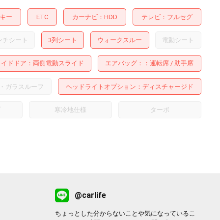
キー
ETC
カーナビ
HDD
テレビ
フルセグ
ンチシート
3列シート
ウォークスルー
電動シート
ライドドア
両側電動スライド
エアバッグ：
運転席
助手席
・ガラスルーフ
ヘッドライトオプション
ディスチャージド
プ
寒冷地仕様
ターボ
@carlife
ちょっとした分からないことや気になっているこ