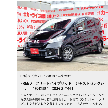
H26(2014)年
122,000km
車検2年付
FREED フリードハイブリッド ジャストセレクシ
ョン ＂後期型＂【車検２年付】
＂６人乗り＂３列シートタイプ＂🤩コンパクトハイブリッドなが
ら多人数の乗車が可能🎊燃費も十分・お財布にやさしい👛エクリ
プスＳＤナビ🗾ＤＶＤ💿Ｂｌｕｅｔｏｏｔｈ📞地デジフルセグＴ