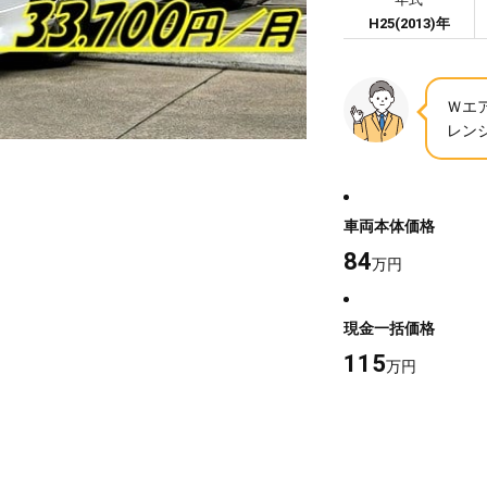
H25(2013)年
Ｗエ
レン
車両本体価格
84
万円
現金一括価格
115
万円