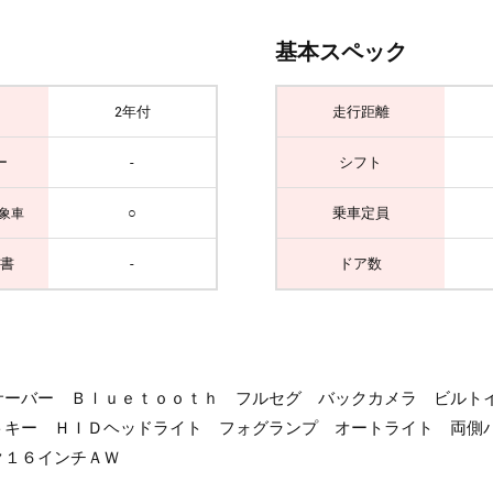
基本スペック
2年付
走行距離
ー
-
シフト
○
乗車定員
象車
書
-
ドア数
サーバー Ｂｌｕｅｔｏｏｔｈ フルセグ バックカメラ ビルト
トキー ＨＩＤヘッドライト フォグランプ オートライト 両側
ク１６インチＡＷ