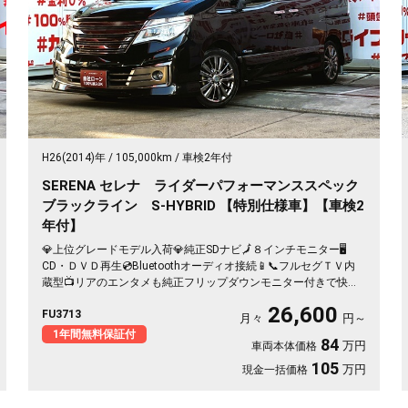
H26(2014)年
105,000km
車検2年付
SERENA セレナ ライダーパフォーマンススペック
ブラックライン S-HYBRID 【特別仕様車】【車検2
年付】
💎上位グレードモデル入荷💎純正SDナビ🗾８インチモニター🖥️
CD・ＤＶＤ再生💿Bluetoothオーディオ接続📱📞フルセグＴＶ内
蔵型📺リアのエンタメも純正フリップダウンモニター付きで快適
📺楽々開閉・両側パワースライドドア🚪ロングスライドのセンタ
26,600
FU3713
ーシートでアレンジ性も多彩💺クルーズコントロール装備🌈納車
月々
円～
時新品タイヤ装着🛞🚗
1年間無料保証付
84
万円
車両本体価格
105
万円
現金一括価格