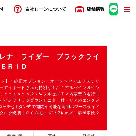
す
自社ローン
について
店舗
情報
 セレナ ライダー ブラックライ
ＹＢＲＩＤ
ード】＂純正オプション・オーテックでエクステリ
ーディネートされた特別な１台＂アルパイン８イン
ｕｅｔｏｏｔｈ🎶📱📞フルセグＴＶ内蔵型📺走行中
ルパインフリップダウンモニター付・リアのエンタメ
タッチ👆ボタン式で開閉が可能な両側パワースライド
タログ燃費ＪＣ０８モード15.2ｋｍ／Ｌ🍃🌈車検２
走行距離
車検
修復歴