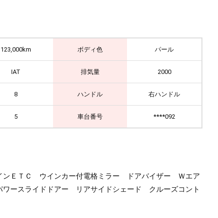
123,000km
ボディ色
パール
IAT
排気量
2000
8
ハンドル
右ハンドル
5
車台番号
****092
インＥＴＣ ウインカー付電格ミラー ドアバイザー Ｗエア
パワースライドドアー リアサイドシェード クルーズコント