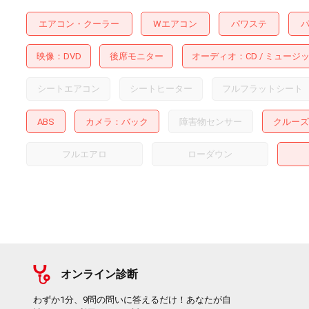
エアコン・クーラー
Wエアコン
パワステ
映像
DVD
後席モニター
オーディオ
CD
ミュージ
シートエアコン
シートヒーター
フルフラットシート
ABS
カメラ
バック
障害物センサー
クルーズ
フルエアロ
ローダウン
オンライン診断
わずか1分、9問の問いに答えるだけ！あなたが自