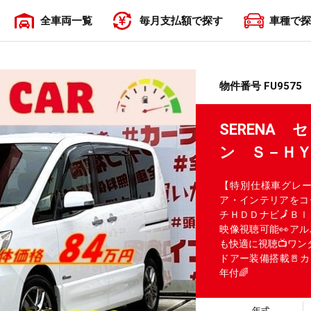
全車両一覧
毎月支払額で探す
車種で探
〜19,999円
20,000円〜29,999円
30,000円〜39,999円
40,000円〜49,999円
50,000円〜
物件番号 FU9575
SERENA
ン Ｓ－Ｈ
【特別仕様車グレ
ア・インテリアをコ
チＨＤＤナビ🗾Ｂｌ
映像視聴可能👀ア
も快適に視聴📺ワン
ドアー装備搭載🚪カ
年付🌈
年式