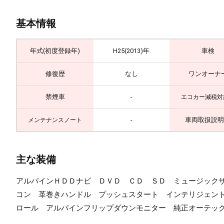
基本情報
年式(初度登録年)
H25(2013)年
車検
修復歴
なし
ワンオーナ
禁煙車
-
エコカー減税対
-
車両取扱説明
メンテナンスノート
主な装備
アルパインＨＤＤナビ ＤＶＤ ＣＤ ＳＤ ミュージック
コン 革巻きハンドル プッシュスタート インテリジェン
ロール アルパインフリップダウンモニター 純正オーテッ