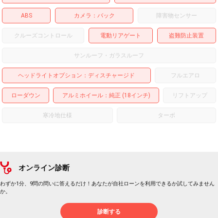
ABS
カメラ
バック
障害物センサー
クルーズコントロール
電動リアゲート
盗難防止装置
サンルーフ・ガラスルーフ
ヘッドライトオプション
ディスチャージド
フルエアロ
ローダウン
アルミホイール
：純正 (18インチ)
リフトアップ
寒冷地仕様
ターボ
オンライン診断
わずか1分、9問の問いに答えるだけ！あなたが自社ローンを利用できるか試してみません
か。
診断する