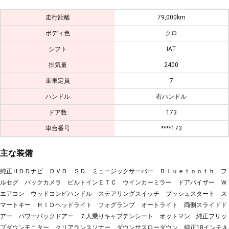
走行距離
79,000km
ボディ色
クロ
シフト
IAT
排気量
2400
乗車定員
7
ハンドル
右ハンドル
ドア数
173
車台番号
****173
主な装備
純正ＨＤＤナビ ＤＶＤ ＳＤ ミュージックサーバー Ｂｌｕｅｔｏｏｔｈ フ
ルセグ バックカメラ ビルトインＥＴＣ ウインカーミラー ドアバイザー Ｗ
エアコン ウッドコンビハンドル ステアリングスイッチ プッシュスタート ス
マートキー ＨＩＤヘッドライト フォグランプ オートライト 両側スライドド
アー パワーバックドアー ７人乗りキャプテンシート オットマン 純正フリッ
プダウンモニター クリアランスソナー ダウンサスローダウン 純正18インチＡ