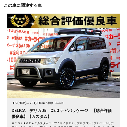
この車に関連する車
H19(2007)年
91,000km
車検10年4月
DELICA デリカD5 C2 G ナビパッケージ 【総合評価
優良車】【カスタム】
💎＂Ｇｉ★ＧＥＡＲカスタムパーツ＂サイドステップ＆フロントブルバー＆リア