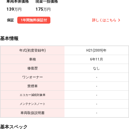
車両本体価格
現金一括価格
139
175
万円
万円
保証
1年間無料保証付
詳しくはこちら
基本情報
年式(初度登録年)
H21(2009)年
車検
6年11月
修復歴
なし
ワンオーナー
-
禁煙車
-
-
エコカー減税対象車
-
メンテナンスノート
車両取扱説明書
-
基本スペック