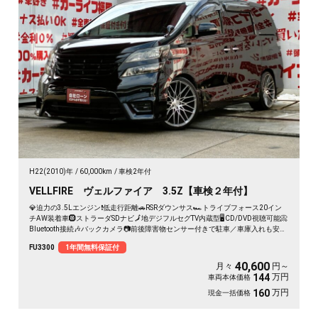
H22(2010)年
60,000km
車検2年付
VELLFIRE ヴェルファイア 3.5Z【車検２年付】
💎迫力の3.5Lエンジン❗低走行距離🚗RSRダウンサス🏎️トライブフォース20イン
チAW装着車🛞ストラーダSDナビ🗾地デジフルセグTV内蔵型🖥️CD/DVD視聴可能📀
Bluetooth接続🎶バックカメラ📷前後障害物センサー付きで駐車／車庫入れも安心
👌両側パワースライドドアで乗り降りラクチン👍車検２年付🚗
FU3300
1年間無料保証付
40,600
月々
円～
万円
144
車両本体価格
万円
160
現金一括価格