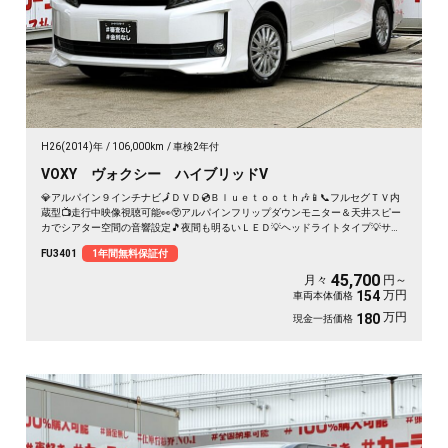
H26(2014)年
106,000km
車検2年付
VOXY ヴォクシー ハイブリッドV
💎アルパイン９インチナビ🗾ＤＶＤ💿Ｂｌｕｅｔｏｏｔｈ🎶📱📞フルセグＴＶ内
蔵型📺走行中映像視聴可能👀😲アルパインフリップダウンモニター＆天井スピー
カでシアター空間の音響設定🎵夜間も明るいＬＥＤ💡ヘッドライトタイプ💡サイ
ドシェードでＵＶ・プライバシーカット😎使い勝手の良い７人乗キャプテンシー
FU3401
1年間無料保証付
ト・楽々ウォークスルー✨ワイヤレススマホ充電器付📱ドライブレコーダー付き
で安心録画📹💎トヨタの人気８０型ヴォクシー・ハイブリッドミニバン👀驚異の
45,700
月々
円～
カタログ燃費🍃ＪＣ０８モード２３．８ｋｍ／Ｌ💎🌈車検２年付🚗
万円
154
車両本体価格
万円
180
現金一括価格