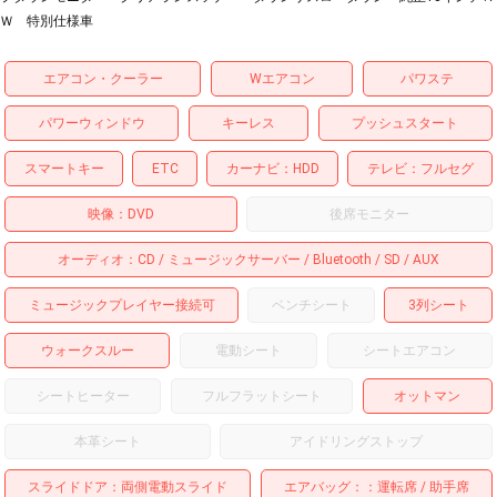
Ｗ 特別仕様車
エアコン・クーラー
Wエアコン
パワステ
パワーウィンドウ
キーレス
プッシュスタート
スマートキー
ETC
カーナビ
HDD
テレビ
フルセグ
映像
DVD
後席モニター
オーディオ
CD
ミュージックサーバー
Bluetooth
SD
AUX
ミュージックプレイヤー接続可
ベンチシート
3列シート
ウォークスルー
電動シート
シートエアコン
シートヒーター
フルフラットシート
オットマン
本革シート
アイドリングストップ
スライドドア
両側電動スライド
エアバッグ：
運転席
助手席