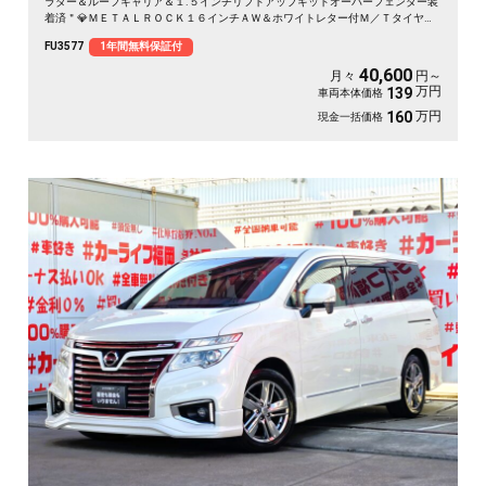
ラダー＆ルーフキャリア＆１.５インチリフトアップキットオーバーフェンダー装
着済＂💎ＭＥＴＡＬＲＯＣＫ１６インチＡＷ＆ホワイトレター付Ｍ／Ｔタイヤ装
着済💎ブラウン系レザー調シートカバー付💎両側スライドドア＆左側パワースラ
FU3577
1年間無料保証付
イドドアで乗り降り楽々快適🚪高速走行はクルーズコントロールで楽々運転🏁純
正ＨＤＤナビ🗾ＤＶＤ💿地デジフルセグＴＶ📺走行中映像視聴可能👀
40,600
月々
円～
万円
139
車両本体価格
万円
160
現金一括価格