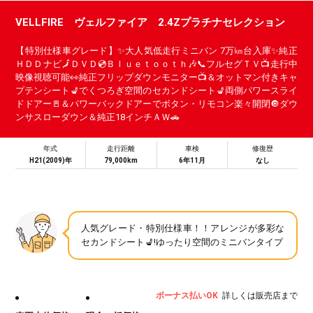
VELLFIRE ヴェルファイア 2.4Zプラチナセレクション
【特別仕様車グレード】✨大人気低走行ミニバン 7万㎞台入庫✨純正
ＨＤＤナビ🗾ＤＶＤ💿Ｂｌｕｅｔｏｏｔｈ🎶📞フルセグＴＶ📺走行中
映像視聴可能👀純正フリップダウンモニター📺＆オットマン付きキャ
プテンシート💺でくつろぎ空間のセカンドシート💺両側パワースライ
ドドアー🚪＆パワーバックドアーでボタン・リモコン楽々開閉🔘ダウ
ンサスローダウン＆純正18インチＡＷ🚗
年式
走行距離
車検
修復歴
H21(2009)年
79,000km
6年11月
なし
人気グレード・特別仕様車！！アレンジが多彩な
セカンドシート💺!ゆったり空間のミニバンタイプ
ボーナス払いOK
詳しくは販売店まで