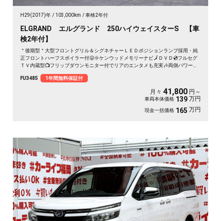
H29(2017)年
103,000km
車検2年付
ELGRAND エルグランド 250ハイウェイスターS 【車
検2年付】
＂後期型＂大型フロントグリル＆シグネチャーＬＥＤポジションランプ採用・純
正フロントハーフスポイラー付😛🌞ケンウッドメモリーナビ🗾ＤＶＤ💿フルセグ
ＴＶ内蔵型📺フリップダウンモニター付でリアのエンタメも充実🎶両側パワース
ライドドア🌞サイドサンシェード付きでＵＶ😎プライバシーもＯＫ✨７人乗りキ
FU3485
1年間無料保証付
ャプテンシートタイプ・オットマン付💎ハーフレザーシート💺で更に高級感を演
出💺車庫入れもバックカメラで簡単駐車🔧🌈ドライブレコーダー付きで安心録画
41,800
月々
円～
ＯＫ🎥🌈納車時新品タイヤ装着🚗
万円
139
車両本体価格
万円
165
現金一括価格