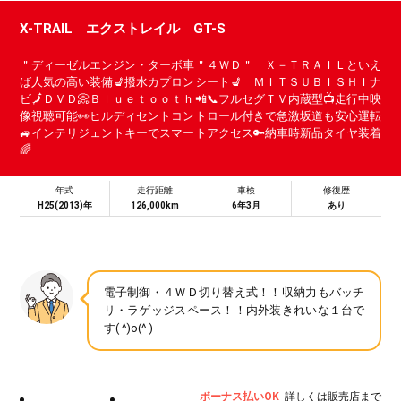
X-TRAIL エクストレイル GT-S
＂ディーゼルエンジン・ターボ車＂４ＷＤ＂ Ｘ－ＴＲＡＩＬといえ
ば人気の高い装備💺撥水カプロンシート💺 ＭＩＴＳＵＢＩＳＨＩナ
ビ🗾ＤＶＤ📀Ｂｌｕｅｔｏｏｔｈ📲📞フルセグＴＶ内蔵型📺走行中映
像視聴可能👀ヒルディセントコントロール付きで急激坂道も安心運転
🚙インテリジェントキーでスマートアクセス🔑納車時新品タイヤ装着
🌈
年式
走行距離
車検
修復歴
H25(2013)年
126,000km
6年3月
あり
電子制御・４ＷＤ切り替え式！！収納力もバッチ
リ・ラゲッジスペース！！内外装きれいな１台で
す( ^)o(^ )
ボーナス払いOK
詳しくは販売店まで