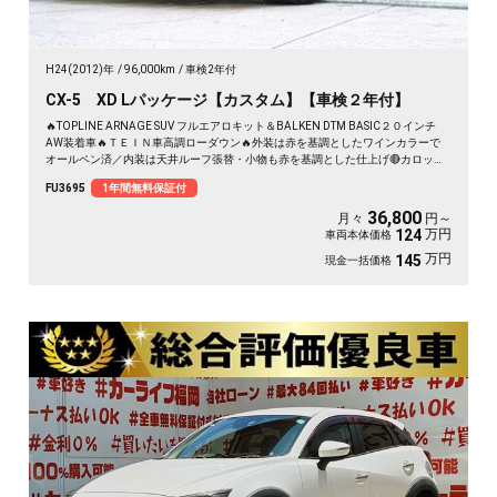
H24(2012)年
96,000km
車検2年付
CX-5 XD Lパッケージ【カスタム】【車検２年付】
🔥TOPLINE ARNAGE SUV フルエアロキット＆BALKEN DTM BASIC２０インチ
AW装着車🔥ＴＥＩＮ車高調ローダウン🔥外装は赤を基調としたワインカラーで
オールペン済／内装は天井ルーフ張替・小物も赤を基調とした仕上げ🔴カロッツ
ェリアナビ🗾ＤＶＤ💿Ｂｌｕｅｔｏｏｔｈ📱🎶フルセグＴＶ内蔵型📺走行中映像
FU3695
1年間無料保証付
視聴可能👀アイドリングストップ機能付・ＪＣ０８モード・カタログ燃費１８．
６ｋｍ／Ｌ🍃バック・サイドカメラ📹付きで駐車も楽々🚗ＲＶＭ（リアビークル
36,800
月々
円～
モニタリングシステム）・スマートシティブレーキサポート安全運転支援搭載✨
万円
124
車両本体価格
高速も楽々運転・クルーズコントロール機能🚗
万円
145
現金一括価格