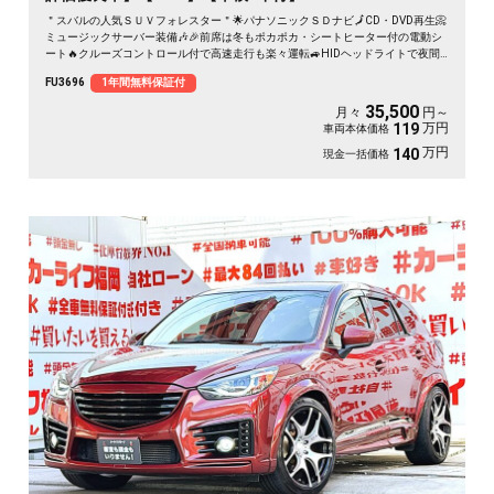
＂スバルの人気ＳＵＶフォレスター＂🌟パナソニックＳＤナビ🗾CD・DVD再生📀
ミュージックサーバー装備🎶🎉前席は冬もポカポカ・シートヒーター付の電動シ
ート🔥クルーズコントロール付で高速走行も楽々運転🚙HIDヘッドライトで夜間
の視界確保✨納車時新品タイヤ装着🌈🚗
FU3696
1年間無料保証付
35,500
月々
円～
万円
119
車両本体価格
万円
140
現金一括価格