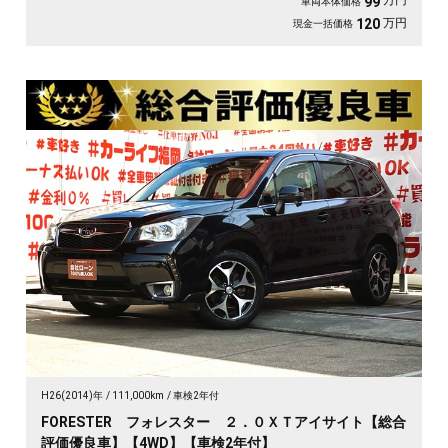
万円
99
車両本体価格
万円
120
現金一括価格
H26(2014)年
111,000km
車検2年付
FORESTER フォレスター ２．０ＸＴアイサイト【総合
評価優良車】【4WD】【車検2年付】