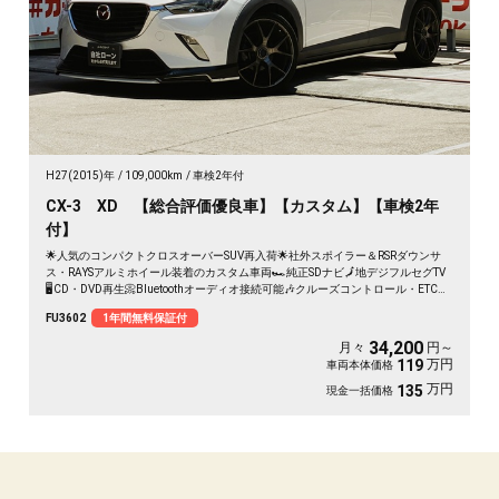
H27(2015)年
109,000km
車検2年付
CX-3 XD 【総合評価優良車】【カスタム】【車検2年
付】
🌟人気のコンパクトクロスオーバーSUV再入荷🌟社外スポイラー＆RSRダウンサ
ス・RAYSアルミホイール装着のカスタム車両🏎️純正SDナビ🗾地デジフルセグTV
🖥️CD・DVD再生📀Bluetoothオーディオ接続可能🎶クルーズコントロール・ETC車
載器装備で高速道路走行もスムーズ✨明るいLEDヘッドライトで夜間も安心です✨
FU3602
1年間無料保証付
34,200
月々
円～
万円
119
車両本体価格
万円
135
現金一括価格