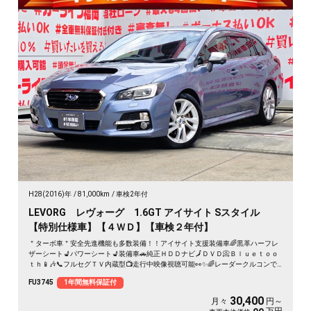
H28(2016)年
81,000km
車検2年付
LEVORG レヴォーグ 1.6GT アイサイト Sスタイル
【特別仕様車】【４ＷＤ】【車検２年付】
＂ターボ車＂安全先進機能も多数装備！！アイサイト支援装備車🌈黒革ハーフレ
ザーシート💺パワーシート💺装備車🚗純正ＨＤＤナビ🗾ＤＶＤ📀Ｂｌｕｅｔｏｏ
ｔｈ📱🎶📞フルセグＴＶ内蔵型📺走行中映像視聴可能👀✨🌈レーダークルコンで
高速も楽々走行🚙ＬＥＤヘッドライト＆フォグランプ＆デイライトで夜間視野確
FU3745
1年間無料保証付
保🔦
30,400
月々
円～