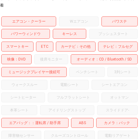
着
エアコン・クーラー
Wエアコン
パワステ
パワーウィンドウ
キーレス
プッシュスタート
スマートキー
ETC
カーナビ
その他
テレビ
フルセグ
映像
DVD
後席モニター
オーディオ
CD
Bluetooth
SD
ミュージックプレイヤー接続可
ベンチシート
3列シート
ウォークスルー
電動シート
シートエアコン
シートヒーター
フルフラットシート
オットマン
本革シート
アイドリングストップ
スライドドア
-
エアバッグ：
運転席
助手席
ABS
カメラ
バック
障害物センサー
クルーズコントロール
電動リアゲート