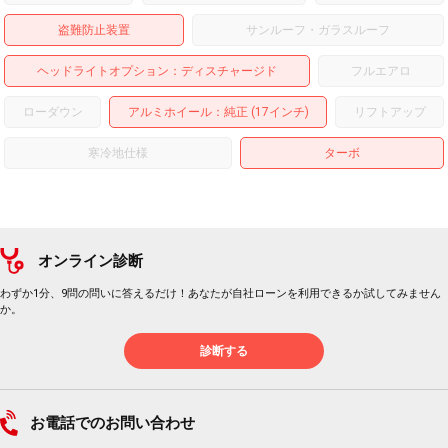
盗難防止装置
サンルーフ・ガラスルーフ
ヘッドライトオプション
ディスチャージド
フルエアロ
ローダウン
アルミホイール
：純正 (17インチ)
リフトアップ
寒冷地仕様
ターボ
オンライン診断
わずか1分、9問の問いに答えるだけ！あなたが自社ローンを利用できるか試してみません
か。
診断する
お電話でのお問い合わせ