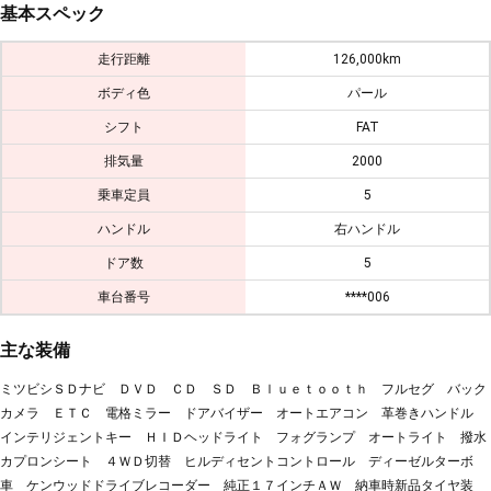
基本スペック
走行距離
126,000km
ボディ色
パール
シフト
FAT
排気量
2000
乗車定員
5
ハンドル
右ハンドル
ドア数
5
車台番号
****006
主な装備
ミツビシＳＤナビ ＤＶＤ ＣＤ ＳＤ Ｂｌｕｅｔｏｏｔｈ フルセグ バック
カメラ ＥＴＣ 電格ミラー ドアバイザー オートエアコン 革巻きハンドル
インテリジェントキー ＨＩＤヘッドライト フォグランプ オートライト 撥水
カプロンシート ４ＷＤ切替 ヒルディセントコントロール ディーゼルターボ
車 ケンウッドドライブレコーダー 純正１７インチＡＷ 納車時新品タイヤ装