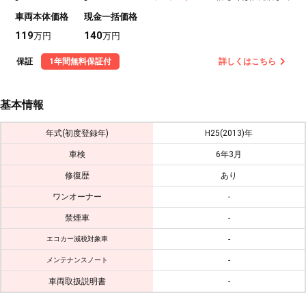
車両本体価格
現金一括価格
119
140
万円
万円
保証
1年間無料保証付
詳しくはこちら
基本情報
年式(初度登録年)
H25(2013)年
車検
6年3月
修復歴
あり
ワンオーナー
-
禁煙車
-
-
エコカー減税対象車
-
メンテナンスノート
車両取扱説明書
-